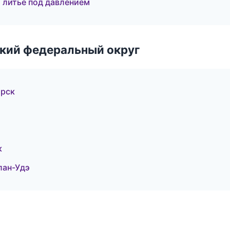
 литьё под давлением
ский федеральный округ
ирск
к
лан-Удэ