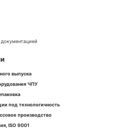
е документацией
ми
ного выпуска
орудования ЧПУ
упаковка
ции под технологичность
ассовое производство
ия, ISO 9001