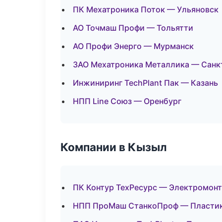
ПК Мехатроника Поток — Ульяновск
АО Точмаш Профи — Тольятти
АО Профи Энерго — Мурманск
ЗАО Мехатроника Металлика — Санк
Инжиниринг TechPlant Пак — Казань
НПП Line Союз — Оренбург
Компании в Кызыл
ПК Контур ТехРесурс — Электромон
НПП ПроМаш СтанкоПроф — Пластик: