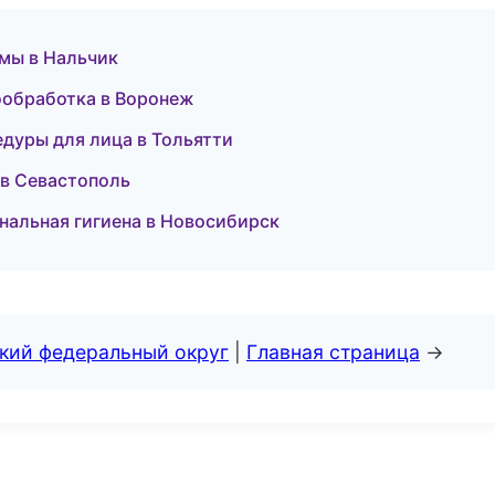
емы в Нальчик
лообработка в Воронеж
едуры для лица в Тольятти
 в Севастополь
ональная гигиена в Новосибирск
ский федеральный округ
|
Главная страница
→