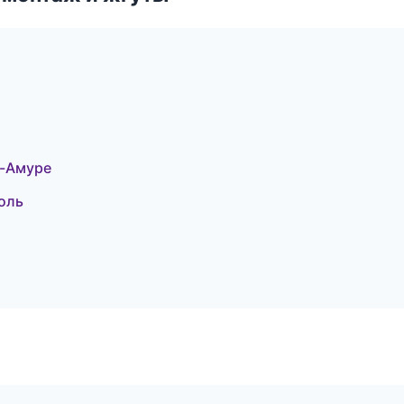
а-Амуре
оль