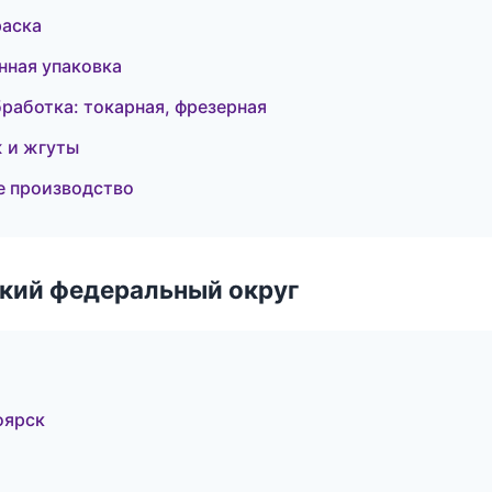
раска
ная упаковка
аботка: токарная, фрезерная
 и жгуты
е производство
ский федеральный округ
оярск