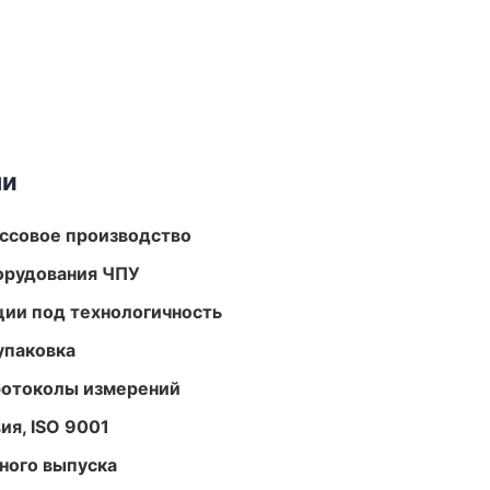
ми
ассовое производство
орудования ЧПУ
ции под технологичность
упаковка
ротоколы измерений
ия, ISO 9001
ного выпуска