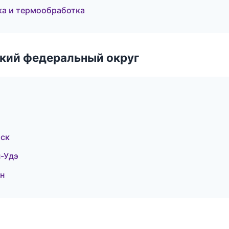
ка и термообработка
ский федеральный округ
рск
-Удэ
н