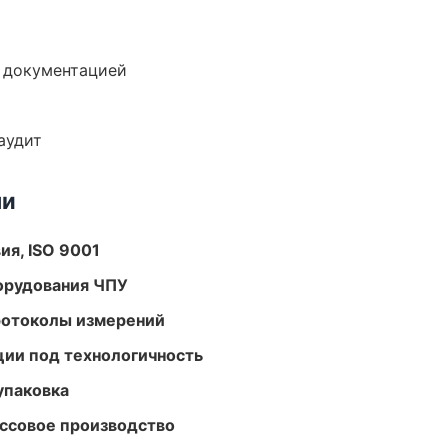
е документацией
аудит
ми
ия, ISO 9001
орудования ЧПУ
ротоколы измерений
ции под технологичность
упаковка
ассовое производство