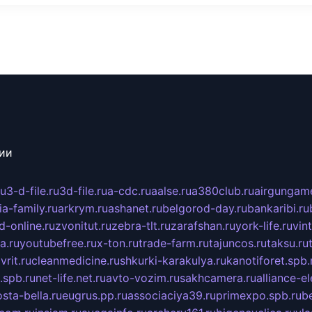
сии
ru
3-d-file.ru
3d-file.ru
a-cdc.ru
aalse.ru
a380club.ru
airgungame
ia-family.ru
arkrym.ru
ashanet.ru
belgorod-day.ru
bankaribi.ru
d-online.ru
zvonitut.ru
zebra-tlt.ru
zarafshan.ru
york-life.ru
vin
a.ru
youtubefree.ru
x-ton.ru
trade-farm.ru
tajuncos.ru
taksu.ru
vrit.ru
cleanmedicine.ru
shkurki-karakulya.ru
kanotiforet.spb.
spb.ru
net-life.net.ru
avto-vozim.ru
sakhcamera.ru
alliance-e
sta-bella.ru
eugrus.pp.ru
associaciya39.ru
primexpo.spb.ru
b