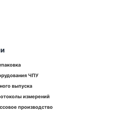
ми
упаковка
орудования ЧПУ
ного выпуска
ротоколы измерений
ассовое производство