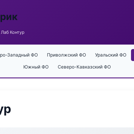
брик
 Лаб Контур
ро-Западный ФО
Приволжский ФО
Уральский ФО
Южный ФО
Северо-Кавказский ФО
ур