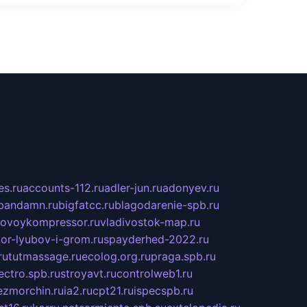
s.ru
accounts-112.ru
adler-jun.ru
adonyev.ru
bandamn.ru
bigfatcc.ru
blagodarenie-spb.ru
tovoykompressor.ru
vladivostok-map.ru
tor-lyubov-i-grom.ru
spayderhed-2022.ru
ru
tutmassage.ru
ecolog.org.ru
praga.spb.ru
lectro.spb.ru
stroyavt.ru
controlweb1.ru
ezmorchin.ru
ia2.ru
cpt21.ru
ispecspb.ru