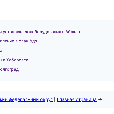
 и установка допоборудования в Абакан
епление в Улан-Удэ
ва
ры в Хабаровск
Волгоград
ский федеральный округ
|
Главная страница
→