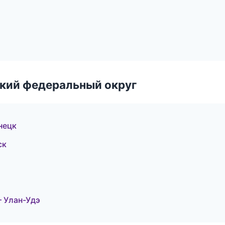
ский федеральный округ
нецк
ск
 Улан-Удэ