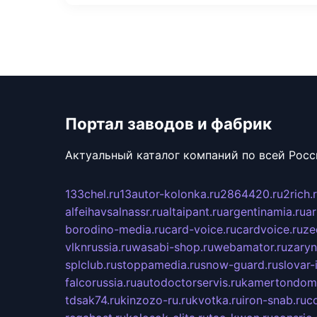
Портал заводов и фабрик
Актуальный каталог компаний по всей Рос
133chel.ru
13autor-kolonka.ru
2864420.ru
2rich.
alfeihavsalnassr.ru
altaipant.ru
argentinamia.ru
ar
borodino-media.ru
card-voice.ru
cardvoice.ru
ze
vlknrussia.ru
wasabi-shop.ru
webamator.ru
zaryn
splclub.ru
stoppamedia.ru
snow-guard.ru
slovar-i
falcorussia.ru
autodoctorservis.ru
kamertondom.
tdsak74.ru
kinzozo-ru.ru
kvotka.ru
iron-snab.ru
co