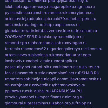
council.spb.ru
лодкипатриот.рф
kafekolizey.ru
iclub.net.ru
gazon-easy.ru
sugarepilekb.ru
grinox.ru
pylesostineco.ru
msts-ozarenie.ru
kameryjooan.ru
artemovskij.ru
dopler.spb.ru
aid70.ru
metall-perm.ru
ndm.msk.ru
ratingzooshop.ru
apiaccess.ru
globalautotrade.info
bezverhovskoe.ru
drsschool.ru
ZOOSMART.SPB.RU
dalakony.ru
medikijob.ru
remontt.spb.ru
photostudia.spb.ru
myragon.ru
terramia.ru
academy62.ru
gardengallereya.ru
rti.com.ru
artem-news.ru
biserinca.ru
krasnodarkurort.com
imshowtv.ru
mebel-v-tule.ru
mobtopik.ru
pcsecurity.net.ru
tool-sib.ru
multimetrunit.ru
sp-tour.ru
fan-cs.ru
santeh-russia.ru
symbian9.net.ru
DSHAIR.RU
tmmotors.spb.ru
xjocuricopii.com
musavtomat.msk.ru
obustrojdom.ru
sovetcik.ru
ybaranovskaya.ru
ppknews.ru
cult-alshei.ru
JAPANRUSSIA.RU
proekciyamebel.ru
imper-finans.ru
rim.org.ru
glamourai.ru
brassminus.ru
zabor-pro.ru
ftn.pp.ru