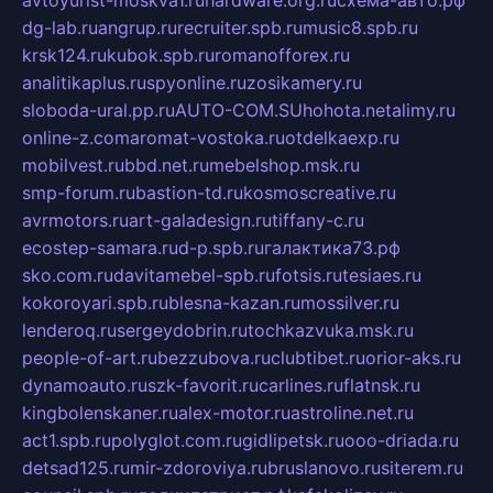
dg-lab.ru
angrup.ru
recruiter.spb.ru
music8.spb.ru
krsk124.ru
kubok.spb.ru
romanofforex.ru
analitikaplus.ru
spyonline.ru
zosikamery.ru
sloboda-ural.pp.ru
AUTO-COM.SU
hohota.net
alimy.ru
online-z.com
aromat-vostoka.ru
otdelkaexp.ru
mobilvest.ru
bbd.net.ru
mebelshop.msk.ru
smp-forum.ru
bastion-td.ru
kosmoscreative.ru
avrmotors.ru
art-galadesign.ru
tiffany-c.ru
ecostep-samara.ru
d-p.spb.ru
галактика73.рф
sko.com.ru
davitamebel-spb.ru
fotsis.ru
tesiaes.ru
kokoroyari.spb.ru
blesna-kazan.ru
mossilver.ru
lenderoq.ru
sergeydobrin.ru
tochkazvuka.msk.ru
people-of-art.ru
bezzubova.ru
clubtibet.ru
orior-aks.ru
dynamoauto.ru
szk-favorit.ru
carlines.ru
flatnsk.ru
kingbolenskaner.ru
alex-motor.ru
astroline.net.ru
act1.spb.ru
polyglot.com.ru
gidlipetsk.ru
ooo-driada.ru
detsad125.ru
mir-zdoroviya.ru
bruslanovo.ru
siterem.ru