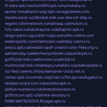
hl-beta.spb.ru
school494.spb.ru
mymubaby.ru
epoha-metalband.ru
ngr.spb.ru
rusgosnews.com
dieselvostok.ru
24hostel.msk.ru
w-dev.ru
f-ship.ru
regsmi.ru
filmnetwork.ru
malinasp.ru
kinosvin.ru
h2o-salon.ru
malutkayork.ru
deltaprim.spb.ru
tango-perm.ru
gooddir.ru
sgv.su
multiki-online.com
webkrasotki.com
cherinvest.ru
detskiy-ostrov.ru
ankou.spb.ru
alvesta1.ru
pdf-creator.ru
nix-files.org.ru
sakhatoday.ru
elektrikersymboler.ru
sputnikyes.ru
golf2club.msk.ru
aeforums.ru
zallclub.ru
multimodal.msk.ru
habaigry.ru
haikko.ru
sobakopedia.ru
isz-fest.ru
ewnc.info
screensaver-clock.net.ru
volnav.spb.ru
comnat.ru
npf.net.ru
7bit.pp.ru
kalugatur.ru
tesiaes.ru
card.com.ru
kazanka.spb.ru
gildiya-kuznecov.ru
kameryboavision.ru
griffoncom.spb.ru
fabrika-emotsiy.ru
PARK-MATROSOVA.RU
agat.spb.ru
avtoyurist-moskva1.ru
hardware.org.ru
схема-авто.рф