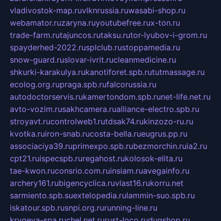
vladivostok-map.ru
vlknrussia.ru
wasabi-shop.ru
webamator.ru
zaryna.ru
youtubefree.ru
x-ton.ru
trade-farm.ru
tajuncos.ru
taksu.ru
tor-lyubov-i-grom.ru
spayderhed-2022.ru
splclub.ru
stoppamedia.ru
snow-guard.ru
slovar-ivrit.ru
cleanmedicine.ru
shkurki-karakulya.ru
kanotiforet.spb.ru
tutmassage.ru
ecolog.org.ru
praga.spb.ru
falcorussia.ru
autodoctorservis.ru
kamertondom.spb.ru
net-life.net.ru
avto-vozim.ru
sakhcamera.ru
alliance-electro.spb.ru
stroyavt.ru
controlweb1.ru
tdsak74.ru
kinzozo-ru.ru
kvotka.ru
iron-snab.ru
costa-bella.ru
eugrus.pp.ru
associaciya39.ru
primexpo.spb.ru
bezmorchin.ru
ia2.ru
cpt21.ru
ispecspb.ru
regahost.ru
kolosok-elita.ru
tae-kwon.ru
consrio.com.ru
insiam.ru
avegainfo.ru
archery161.ru
bigencyclica.ru
vlast16.ru
korru.net
sarmiento.spb.su
extelopedia.ru
lammin-suo.spb.ru
iskatour.spb.ru
snpi.org.ru
running-line.ru
krygeva-spa.ru
chel.net.ru
rust-loco.ru
dugshop.ru