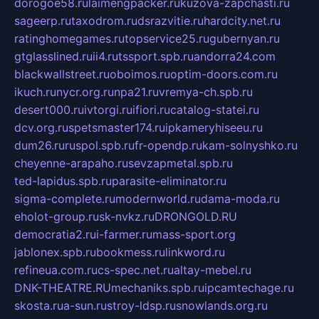
dorogoe58.ru
laimengpacker.ru
kuzova-zapchasti.ru
sageerp.ru
taxodrom.ru
dsrazvitie.ru
hardcity.net.ru
ratinghomegames.ru
topservice25.ru
gubernyan.ru
gtglasslined.ru
ii4.ru
tssport.spb.ru
andorra24.com
blackwallstreet.ru
oboimos.ru
optim-doors.com.ru
ikuch.ru
nycr.org.ru
npa21.ru
vremya-ch.spb.ru
desert000.ru
ivtorgi.ru
ifiori.ru
catalog-statei.ru
dcv.org.ru
spetsmaster174.ru
ipkameryhiseeu.ru
dum26.ru
ruspol.spb.ru
fr-opendp.ru
kam-solnyshko.ru
cheyenne-arapaho.ru
sevzapmetal.spb.ru
ted-lapidus.spb.ru
parasite-eliminator.ru
sigma-complete.ru
modernworld.ru
dama-moda.ru
eholot-group.ru
sk-nvkz.ru
DRONGOLD.RU
democratia2.ru
i-farmer.ru
mass-sport.org
jablonex.spb.ru
bookmess.ru
linkword.ru
refineua.com.ru
cs-spec.net.ru
altay-mebel.ru
DNK-THEATRE.RU
mechaniks.spb.ru
ipcamtechage.ru
skosta.ru
a-sun.ru
stroy-ldsp.ru
snowlands.org.ru