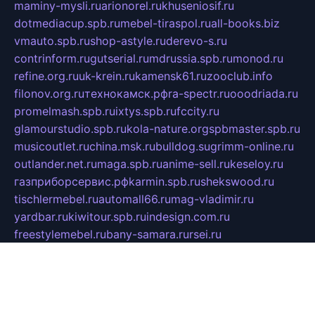
maminy-mysli.ru
arionorel.ru
khuseniosif.ru
dotmediacup.spb.ru
mebel-tiraspol.ru
all-books.biz
vmauto.spb.ru
shop-astyle.ru
derevo-s.ru
contrinform.ru
gutserial.ru
mdrussia.spb.ru
monod.ru
refine.org.ru
uk-krein.ru
kamensk61.ru
zooclub.info
filonov.org.ru
технокамск.рф
ra-spectr.ru
ooodriada.ru
promelmash.spb.ru
ixtys.spb.ru
fccity.ru
glamourstudio.spb.ru
kola-nature.org
spbmaster.spb.ru
musicoutlet.ru
china.msk.ru
bulldog.su
grimm-online.ru
outlander.net.ru
maga.spb.ru
anime-sell.ru
keseloy.ru
газприборсервис.рф
karmin.spb.ru
shekswood.ru
tischlermebel.ru
automall66.ru
mag-vladimir.ru
yardbar.ru
kiwitour.spb.ru
indesign.com.ru
freestylemebel.ru
bany-samara.ru
rsei.ru
naidisvoyput.ru
mgsn-invest.ru
ipkamerasannce.ru
alicante-house.ru
ibelka74.ru
cozyhouse.info
vlkargalev-studio.ru
700mb.ru
figura-ufa.ru
alina-live.ru
belarusiannews.ru
womenknow.ru
dos-vniimk.ru