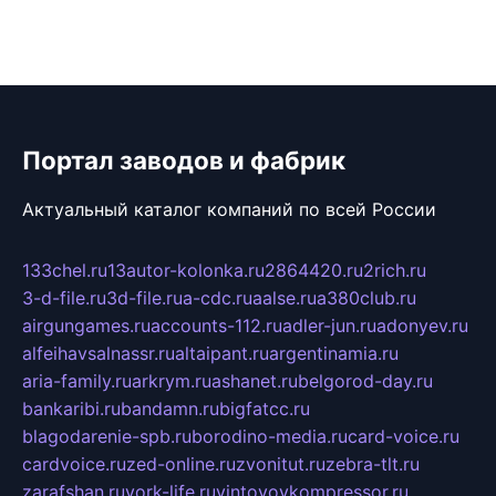
Портал заводов и фабрик
Актуальный каталог компаний по всей России
133chel.ru
13autor-kolonka.ru
2864420.ru
2rich.ru
3-d-file.ru
3d-file.ru
a-cdc.ru
aalse.ru
a380club.ru
airgungames.ru
accounts-112.ru
adler-jun.ru
adonyev.ru
alfeihavsalnassr.ru
altaipant.ru
argentinamia.ru
aria-family.ru
arkrym.ru
ashanet.ru
belgorod-day.ru
bankaribi.ru
bandamn.ru
bigfatcc.ru
blagodarenie-spb.ru
borodino-media.ru
card-voice.ru
cardvoice.ru
zed-online.ru
zvonitut.ru
zebra-tlt.ru
zarafshan.ru
york-life.ru
vintovoykompressor.ru