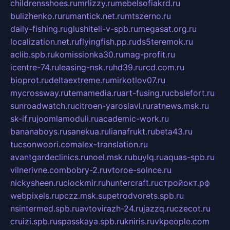
childrensshoes.ru
mrlizzy.ru
mebelsofiakrd.ru
bulizhenko.ru
rumantick.net.ru
mtszerno.ru
daily-fishing.ru
glushiteli-v-spb.ru
megasat.org.ru
localization.net.ru
flyingfish.pp.ru
ds5teremok.ru
aclib.spb.ru
komissionka30.ru
mag-profit.ru
icentre-74.ru
leasing-nsk.ru
hd39.ru
rcd.com.ru
bioprot.ru
deltaextreme.ru
mirkotlov07.ru
mycrossway.ru
temamedia.ru
art-fusing.ru
cbslefort.ru
sunroadwatch.ru
citroen-yaroslavl.ru
ratnews.msk.ru
sk-if.ru
joomlamoduli.ru
academic-work.ru
bananaboys.ru
sanekua.ru
lianafrukt.ru
beta43.ru
tucsonwoori.com
alex-translation.ru
avantgardeclinics.ru
noel.msk.ru
buylq.ru
aquas-spb.ru
vilnerivne.com
bobry-2.ru
vtoroe-solnce.ru
nickysheen.ru
clockmir.ru
huntercraft.ru
стройокт.рф
webpixels.ru
pczz.msk.su
petrodvorets.spb.ru
nsintermed.spb.ru
avtovirazh-24.ru
jazzq.ru
czecot.ru
cruizi.spb.ru
spasskaya.spb.ru
kniris.ru
vkpeople.com