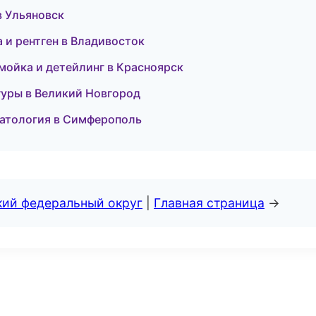
в Ульяновск
а и рентген в Владивосток
омойка и детейлинг в Красноярск
игуры в Великий Новгород
оматология в Симферополь
кий федеральный округ
|
Главная страница
→