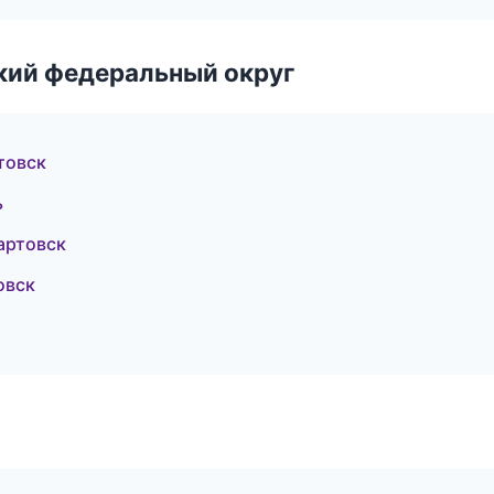
ский федеральный округ
товск
ь
артовск
овск