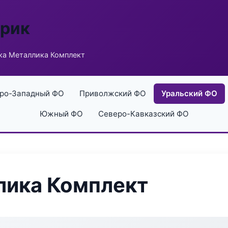
брик
ка Металлика Комплект
ро-Западный ФО
Приволжский ФО
Уральский ФО
Южный ФО
Северо-Кавказский ФО
лика Комплект