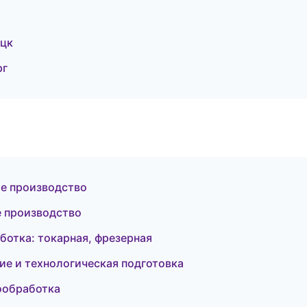
ецк
рг
ое производство
е производство
отка: токарная, фрезерная
е и технологическая подготовка
ообработка