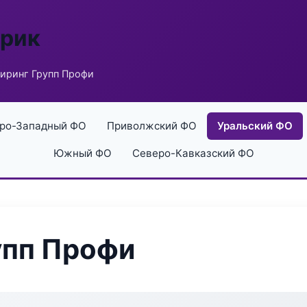
брик
иринг Групп Профи
ро-Западный ФО
Приволжский ФО
Уральский ФО
Южный ФО
Северо-Кавказский ФО
упп Профи