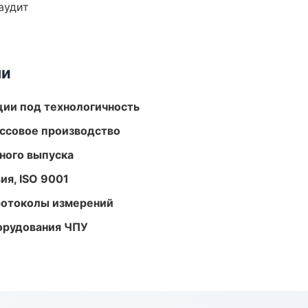
аудит
ми
ции под технологичность
ассовое производство
ного выпуска
ия, ISO 9001
ротоколы измерений
орудования ЧПУ