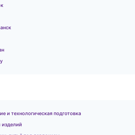
ок
манск
ан
у
е и технологическая подготовка
и изделий