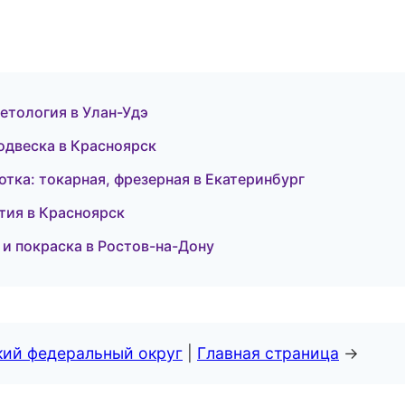
метология в Улан-Удэ
подвеска в Красноярск
тка: токарная, фрезерная в Екатеринбург
ятия в Красноярск
 и покраска в Ростов-на-Дону
кий федеральный округ
|
Главная страница
→