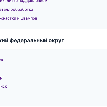
к: литьё под давлением
металлообработка
оснастки и штампов
ский федеральный округ
ск
рг
инск