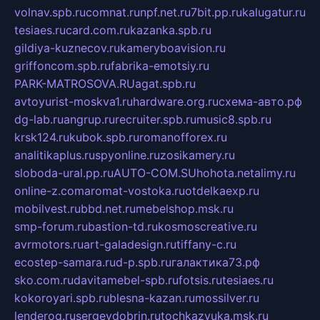
volnav.spb.ru
comnat.ru
npf.net.ru
7bit.pp.ru
kalugatur.ru
tesiaes.ru
card.com.ru
kazanka.spb.ru
gildiya-kuznecov.ru
kameryboavision.ru
griffoncom.spb.ru
fabrika-emotsiy.ru
PARK-MATROSOVA.RU
agat.spb.ru
avtoyurist-moskva1.ru
hardware.org.ru
схема-авто.рф
dg-lab.ru
angrup.ru
recruiter.spb.ru
music8.spb.ru
krsk124.ru
kubok.spb.ru
romanofforex.ru
analitikaplus.ru
spyonline.ru
zosikamery.ru
sloboda-ural.pp.ru
AUTO-COM.SU
hohota.net
alimy.ru
online-z.com
aromat-vostoka.ru
otdelkaexp.ru
mobilvest.ru
bbd.net.ru
mebelshop.msk.ru
smp-forum.ru
bastion-td.ru
kosmoscreative.ru
avrmotors.ru
art-galadesign.ru
tiffany-c.ru
ecostep-samara.ru
d-p.spb.ru
галактика73.рф
sko.com.ru
davitamebel-spb.ru
fotsis.ru
tesiaes.ru
kokoroyari.spb.ru
blesna-kazan.ru
mossilver.ru
lenderoq.ru
sergeydobrin.ru
tochkazvuka.msk.ru