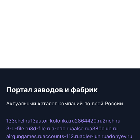
Портал заводов и фабрик
Актуальный каталог компаний по всей России
133chel.ru
13autor-kolonka.ru
2864420.ru
2rich.ru
3-d-file.ru
3d-file.ru
a-cdc.ru
aalse.ru
a380club.ru
airgungames.ru
accounts-112.ru
adler-jun.ru
adonyev.ru