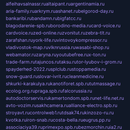
alfeihavsalnassr.ru
altaipant.ru
argentinamia.ru
aria-family.ru
arkrym.ru
ashanet.ru
belgorod-day.ru
bankaribi.ru
bandamn.ru
bigfatcc.ru
blagodarenie-spb.ru
borodino-media.ru
card-voice.ru
cardvoice.ru
zed-online.ru
zvonitut.ru
zebra-tlt.ru
zarafshan.ru
york-life.ru
vintovoykompressor.ru
vladivostok-map.ru
vlknrussia.ru
wasabi-shop.ru
webamator.ru
zaryna.ru
youtubefree.ru
x-ton.ru
trade-farm.ru
tajuncos.ru
taksu.ru
tor-lyubov-i-grom.ru
spayderhed-2022.ru
splclub.ru
stoppamedia.ru
snow-guard.ru
slovar-ivrit.ru
cleanmedicine.ru
shkurki-karakulya.ru
kanotiforet.spb.ru
tutmassage.ru
ecolog.org.ru
praga.spb.ru
falcorussia.ru
autodoctorservis.ru
kamertondom.spb.ru
net-life.net.ru
avto-vozim.ru
sakhcamera.ru
alliance-electro.spb.ru
stroyavt.ru
controlweb1.ru
tdsak74.ru
kinzozo-ru.ru
kvotka.ru
iron-snab.ru
costa-bella.ru
eugrus.pp.ru
associaciya39.ru
primexpo.spb.ru
bezmorchin.ru
ia2.ru