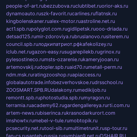
people-of-art.ru
bezzubova.ru
clubtibet.ru
orior-aks.ru
dynamoauto.ru
szk-favorit.ru
carlines.ru
flatnsk.ru
kingbolenskaner.ru
alex-motor.ru
astroline.net.ru
act1.spb.ru
polyglot.com.ru
gidlipetsk.ru
ooo-driada.ru
detsad125.ru
mir-zdoroviya.ru
bruslanovo.ru
siterem.ru
council.spb.ru
лодкипатриот.рф
kafekolizey.ru
iclub.net.ru
gazon-easy.ru
sugarepilekb.ru
grinox.ru
pylesostineco.ru
msts-ozarenie.ru
kameryjooan.ru
artemovskij.ru
dopler.spb.ru
aid70.ru
metall-perm.ru
ndm.msk.ru
ratingzooshop.ru
apiaccess.ru
globalautotrade.info
bezverhovskoe.ru
drsschool.ru
ZOOSMART.SPB.RU
dalakony.ru
medikijob.ru
remontt.spb.ru
photostudia.spb.ru
myragon.ru
terramia.ru
academy62.ru
gardengallereya.ru
rti.com.ru
artem-news.ru
biserinca.ru
krasnodarkurort.com
imshowtv.ru
mebel-v-tule.ru
mobtopik.ru
pcsecurity.net.ru
tool-sib.ru
multimetrunit.ru
sp-tour.ru
fan-cs.ru
santeh-russia.ru
symbian9.net.ru
DSHAIR.RU