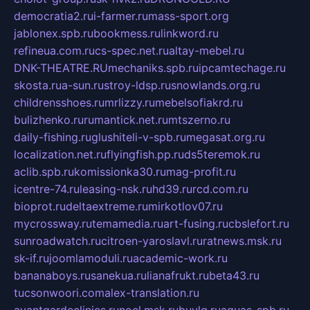
democratia2.ru
i-farmer.ru
mass-sport.org
jablonex.spb.ru
bookmess.ru
linkword.ru
refineua.com.ru
cs-spec.net.ru
altay-mebel.ru
DNK-THEATRE.RU
mechaniks.spb.ru
ipcamtechage.ru
skosta.ru
a-sun.ru
stroy-ldsp.ru
snowlands.org.ru
childrensshoes.ru
mrlizzy.ru
mebelsofiakrd.ru
bulizhenko.ru
rumantick.net.ru
mtszerno.ru
daily-fishing.ru
glushiteli-v-spb.ru
megasat.org.ru
localization.net.ru
flyingfish.pp.ru
ds5teremok.ru
aclib.spb.ru
komissionka30.ru
mag-profit.ru
icentre-74.ru
leasing-nsk.ru
hd39.ru
rcd.com.ru
bioprot.ru
deltaextreme.ru
mirkotlov07.ru
mycrossway.ru
temamedia.ru
art-fusing.ru
cbslefort.ru
sunroadwatch.ru
citroen-yaroslavl.ru
ratnews.msk.ru
sk-if.ru
joomlamoduli.ru
academic-work.ru
bananaboys.ru
sanekua.ru
lianafrukt.ru
beta43.ru
tucsonwoori.com
alex-translation.ru