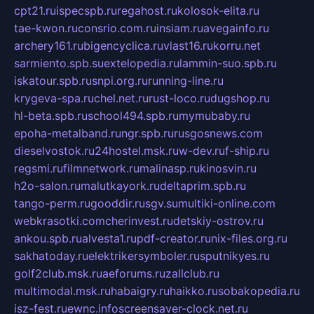
cpt21.ru
ispecspb.ru
regahost.ru
kolosok-elita.ru
tae-kwon.ru
consrio.com.ru
insiam.ru
avegainfo.ru
archery161.ru
bigencyclica.ru
vlast16.ru
korru.net
sarmiento.spb.su
extelopedia.ru
lammin-suo.spb.ru
iskatour.spb.ru
snpi.org.ru
running-line.ru
krygeva-spa.ru
chel.net.ru
rust-loco.ru
dugshop.ru
hl-beta.spb.ru
school494.spb.ru
mymubaby.ru
epoha-metalband.ru
ngr.spb.ru
rusgosnews.com
dieselvostok.ru
24hostel.msk.ru
w-dev.ru
f-ship.ru
regsmi.ru
filmnetwork.ru
malinasp.ru
kinosvin.ru
h2o-salon.ru
malutkayork.ru
deltaprim.spb.ru
tango-perm.ru
gooddir.ru
sgv.su
multiki-online.com
webkrasotki.com
cherinvest.ru
detskiy-ostrov.ru
ankou.spb.ru
alvesta1.ru
pdf-creator.ru
nix-files.org.ru
sakhatoday.ru
elektrikersymboler.ru
sputnikyes.ru
golf2club.msk.ru
aeforums.ru
zallclub.ru
multimodal.msk.ru
habaigry.ru
haikko.ru
sobakopedia.ru
isz-fest.ru
ewnc.info
screensaver-clock.net.ru