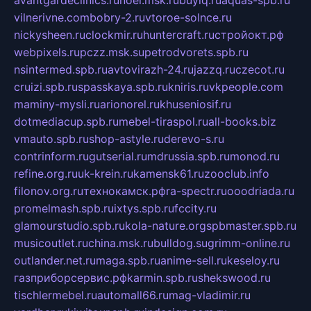
avantgardeclinics.ru
noel.msk.ru
buylq.ru
aquas-spb.ru
vilnerivne.com
bobry-2.ru
vtoroe-solnce.ru
nickysheen.ru
clockmir.ru
huntercraft.ru
стройокт.рф
webpixels.ru
pczz.msk.su
petrodvorets.spb.ru
nsintermed.spb.ru
avtovirazh-24.ru
jazzq.ru
czecot.ru
cruizi.spb.ru
spasskaya.spb.ru
kniris.ru
vkpeople.com
maminy-mysli.ru
arionorel.ru
khuseniosif.ru
dotmediacup.spb.ru
mebel-tiraspol.ru
all-books.biz
vmauto.spb.ru
shop-astyle.ru
derevo-s.ru
contrinform.ru
gutserial.ru
mdrussia.spb.ru
monod.ru
refine.org.ru
uk-krein.ru
kamensk61.ru
zooclub.info
filonov.org.ru
технокамск.рф
ra-spectr.ru
ooodriada.ru
promelmash.spb.ru
ixtys.spb.ru
fccity.ru
glamourstudio.spb.ru
kola-nature.org
spbmaster.spb.ru
musicoutlet.ru
china.msk.ru
bulldog.su
grimm-online.ru
outlander.net.ru
maga.spb.ru
anime-sell.ru
keseloy.ru
газприборсервис.рф
karmin.spb.ru
shekswood.ru
tischlermebel.ru
automall66.ru
mag-vladimir.ru