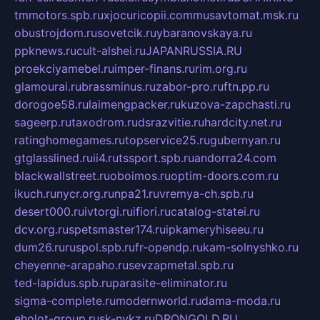
tmmotors.spb.ru
xjocuricopii.com
musavtomat.msk.ru
obustrojdom.ru
sovetcik.ru
ybaranovskaya.ru
ppknews.ru
cult-alshei.ru
JAPANRUSSIA.RU
proekciyamebel.ru
imper-finans.ru
rim.org.ru
glamourai.ru
brassminus.ru
zabor-pro.ru
ftn.pp.ru
dorogoe58.ru
laimengpacker.ru
kuzova-zapchasti.ru
sageerp.ru
taxodrom.ru
dsrazvitie.ru
hardcity.net.ru
ratinghomegames.ru
topservice25.ru
gubernyan.ru
gtglasslined.ru
ii4.ru
tssport.spb.ru
andorra24.com
blackwallstreet.ru
oboimos.ru
optim-doors.com.ru
ikuch.ru
nycr.org.ru
npa21.ru
vremya-ch.spb.ru
desert000.ru
ivtorgi.ru
ifiori.ru
catalog-statei.ru
dcv.org.ru
spetsmaster174.ru
ipkameryhiseeu.ru
dum26.ru
ruspol.spb.ru
fr-opendp.ru
kam-solnyshko.ru
cheyenne-arapaho.ru
sevzapmetal.spb.ru
ted-lapidus.spb.ru
parasite-eliminator.ru
sigma-complete.ru
modernworld.ru
dama-moda.ru
eholot-group.ru
sk-nvkz.ru
DRONGOLD.RU