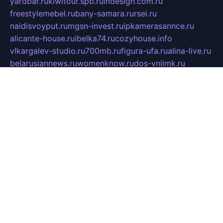
yardbar.ru
kiwitour.spb.ru
indesign.com.ru
freestylemebel.ru
bany-samara.ru
rsei.ru
naidisvoyput.ru
mgsn-invest.ru
ipkamerasannce.ru
alicante-house.ru
ibelka74.ru
cozyhouse.info
vlkargalev-studio.ru
700mb.ru
figura-ufa.ru
alina-live.ru
belarusiannews.ru
womenknow.ru
dos-vniimk.ru
sega.net.ru
dv.net.ru
phenomenonsofhistory.com
telesputnik.net.ru
wall.pp.ru
pylesosroidmi.ru
gtc-clan.ru
cligs.ru
bibikazap.ru
popova.org.ru
netwhistler.spb.ru
bellvil.ru
bonzon.ru
iss-vladik.ru
defiparis.net.ru
las-gryzas.ru
amku.ru
electednews.spb.ru
feather.org.ru
spar72.ru
tankiigri.ru
dominus.com.ru
ibtree.ru
sanykool.pp.ru
unixlib.org.ru
menatep.spb.ru
gartenterrassen.ru
printeka.ru
skvozilka.com.ru
parkovka-pub.ru
lovemobi.ru
art-ru.ru
emulatorz.com.ru
alucomp.com.ru
tatforum.com.ru
alternativa-profi.ru
dermakler.ru
artsurvey.ru
aredir.ru
khimspas.ru
centr-maxi.ru
2018r.ru