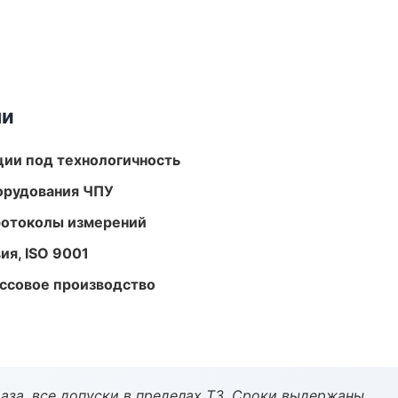
ми
ции под технологичность
орудования ЧПУ
ротоколы измерений
ия, ISO 9001
ассовое производство
аза, все допуски в пределах ТЗ. Сроки выдержаны.