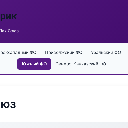
брик
Пак Союз
ро-Западный ФО
Приволжский ФО
Уральский ФО
Южный ФО
Северо-Кавказский ФО
оюз