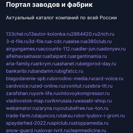
Портал заводов и фабрик
Актуальный каталог компаний по всей России
133chel.ru
13autor-kolonka.ru
2864420.ru
2rich.ru
3-d-file.ru
3d-file.ru
a-cdc.ru
aalse.ru
a380club.ru
airgungames.ru
accounts-112.ru
adler-jun.ru
adonyev.ru
alfeihavsalnassr.ru
altaipant.ru
argentinamia.ru
aria-family.ru
arkrym.ru
ashanet.ru
belgorod-day.ru
bankaribi.ru
bandamn.ru
bigfatcc.ru
blagodarenie-spb.ru
borodino-media.ru
card-voice.ru
cardvoice.ru
zed-online.ru
zvonitut.ru
zebra-tlt.ru
zarafshan.ru
york-life.ru
vintovoykompressor.ru
vladivostok-map.ru
vlknrussia.ru
wasabi-shop.ru
webamator.ru
zaryna.ru
youtubefree.ru
x-ton.ru
trade-farm.ru
tajuncos.ru
taksu.ru
tor-lyubov-i-grom.ru
spayderhed-2022.ru
splclub.ru
stoppamedia.ru
snow-guard.ru
slovar-ivrit.ru
cleanmedicine.ru