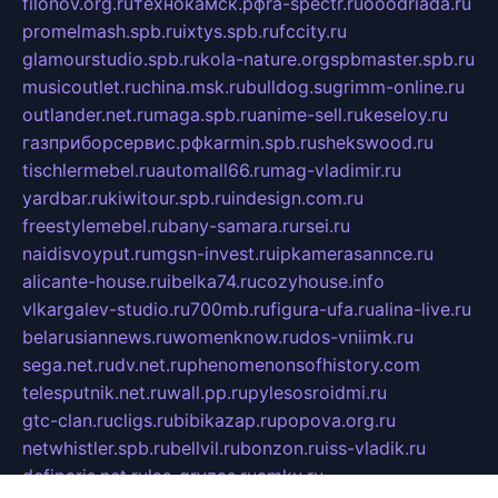
filonov.org.ru
технокамск.рф
ra-spectr.ru
ooodriada.ru
promelmash.spb.ru
ixtys.spb.ru
fccity.ru
glamourstudio.spb.ru
kola-nature.org
spbmaster.spb.ru
musicoutlet.ru
china.msk.ru
bulldog.su
grimm-online.ru
outlander.net.ru
maga.spb.ru
anime-sell.ru
keseloy.ru
газприборсервис.рф
karmin.spb.ru
shekswood.ru
tischlermebel.ru
automall66.ru
mag-vladimir.ru
yardbar.ru
kiwitour.spb.ru
indesign.com.ru
freestylemebel.ru
bany-samara.ru
rsei.ru
naidisvoyput.ru
mgsn-invest.ru
ipkamerasannce.ru
alicante-house.ru
ibelka74.ru
cozyhouse.info
vlkargalev-studio.ru
700mb.ru
figura-ufa.ru
alina-live.ru
belarusiannews.ru
womenknow.ru
dos-vniimk.ru
sega.net.ru
dv.net.ru
phenomenonsofhistory.com
telesputnik.net.ru
wall.pp.ru
pylesosroidmi.ru
gtc-clan.ru
cligs.ru
bibikazap.ru
popova.org.ru
netwhistler.spb.ru
bellvil.ru
bonzon.ru
iss-vladik.ru
defiparis.net.ru
las-gryzas.ru
amku.ru