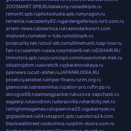
ZOOSMART.SPB.RU
dalakony.ru
medikijob.ru
remontt.spb.ru
photostudia.spb.ru
myragon.ru
terramia.ru
academy62.ru
gardengallereya.ru
rti.com.ru
artem-news.ru
biserinca.ru
krasnodarkurort.com
imshowtv.ru
mebel-v-tule.ru
mobtopik.ru
pcsecurity.net.ru
tool-sib.ru
multimetrunit.ru
sp-tour.ru
fan-cs.ru
santeh-russia.ru
symbian9.net.ru
DSHAIR.RU
tmmotors.spb.ru
xjocuricopii.com
musavtomat.msk.ru
obustrojdom.ru
sovetcik.ru
ybaranovskaya.ru
ppknews.ru
cult-alshei.ru
JAPANRUSSIA.RU
proekciyamebel.ru
imper-finans.ru
rim.org.ru
glamourai.ru
brassminus.ru
zabor-pro.ru
ftn.pp.ru
dorogoe58.ru
laimengpacker.ru
kuzova-zapchasti.ru
sageerp.ru
taxodrom.ru
dsrazvitie.ru
hardcity.net.ru
ratinghomegames.ru
topservice25.ru
gubernyan.ru
gtglasslined.ru
ii4.ru
tssport.spb.ru
andorra24.com
blackwallstreet.ru
oboimos.ru
optim-doors.com.ru
ikuch.ru
nycr.org.ru
npa21.ru
vremya-ch.spb.ru