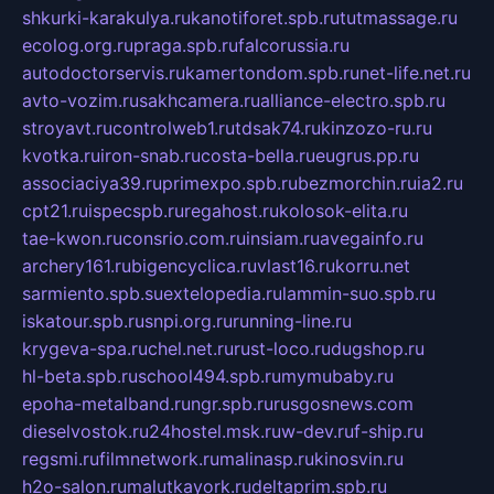
shkurki-karakulya.ru
kanotiforet.spb.ru
tutmassage.ru
ecolog.org.ru
praga.spb.ru
falcorussia.ru
autodoctorservis.ru
kamertondom.spb.ru
net-life.net.ru
avto-vozim.ru
sakhcamera.ru
alliance-electro.spb.ru
stroyavt.ru
controlweb1.ru
tdsak74.ru
kinzozo-ru.ru
kvotka.ru
iron-snab.ru
costa-bella.ru
eugrus.pp.ru
associaciya39.ru
primexpo.spb.ru
bezmorchin.ru
ia2.ru
cpt21.ru
ispecspb.ru
regahost.ru
kolosok-elita.ru
tae-kwon.ru
consrio.com.ru
insiam.ru
avegainfo.ru
archery161.ru
bigencyclica.ru
vlast16.ru
korru.net
sarmiento.spb.su
extelopedia.ru
lammin-suo.spb.ru
iskatour.spb.ru
snpi.org.ru
running-line.ru
krygeva-spa.ru
chel.net.ru
rust-loco.ru
dugshop.ru
hl-beta.spb.ru
school494.spb.ru
mymubaby.ru
epoha-metalband.ru
ngr.spb.ru
rusgosnews.com
dieselvostok.ru
24hostel.msk.ru
w-dev.ru
f-ship.ru
regsmi.ru
filmnetwork.ru
malinasp.ru
kinosvin.ru
h2o-salon.ru
malutkayork.ru
deltaprim.spb.ru