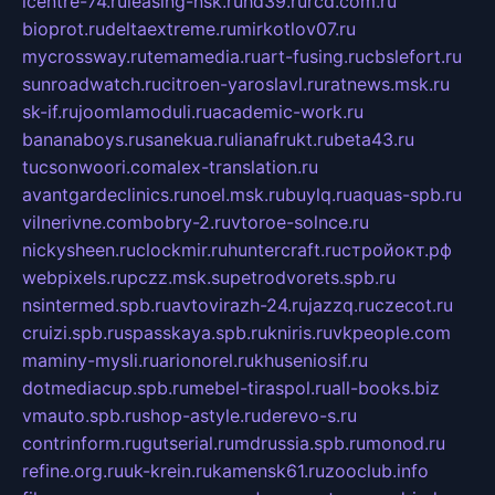
icentre-74.ru
leasing-nsk.ru
hd39.ru
rcd.com.ru
bioprot.ru
deltaextreme.ru
mirkotlov07.ru
mycrossway.ru
temamedia.ru
art-fusing.ru
cbslefort.ru
sunroadwatch.ru
citroen-yaroslavl.ru
ratnews.msk.ru
sk-if.ru
joomlamoduli.ru
academic-work.ru
bananaboys.ru
sanekua.ru
lianafrukt.ru
beta43.ru
tucsonwoori.com
alex-translation.ru
avantgardeclinics.ru
noel.msk.ru
buylq.ru
aquas-spb.ru
vilnerivne.com
bobry-2.ru
vtoroe-solnce.ru
nickysheen.ru
clockmir.ru
huntercraft.ru
стройокт.рф
webpixels.ru
pczz.msk.su
petrodvorets.spb.ru
nsintermed.spb.ru
avtovirazh-24.ru
jazzq.ru
czecot.ru
cruizi.spb.ru
spasskaya.spb.ru
kniris.ru
vkpeople.com
maminy-mysli.ru
arionorel.ru
khuseniosif.ru
dotmediacup.spb.ru
mebel-tiraspol.ru
all-books.biz
vmauto.spb.ru
shop-astyle.ru
derevo-s.ru
contrinform.ru
gutserial.ru
mdrussia.spb.ru
monod.ru
refine.org.ru
uk-krein.ru
kamensk61.ru
zooclub.info