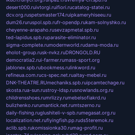
desert000.ru
ivtorgi.ru
ifiori.ru
catalog-statei.ru
dcv.org.ru
spetsmaster174.ru
ipkameryhiseeu.ru
dum26.ru
ruspol.spb.ru
fr-opendp.ru
kam-solnyshko.ru
cheyenne-arapaho.ru
sevzapmetal.spb.ru
ted-lapidus.spb.ru
parasite-eliminator.ru
sigma-complete.ru
modernworld.ru
dama-moda.ru
eholot-group.ru
sk-nvkz.ru
DRONGOLD.RU
democratia2.ru
i-farmer.ru
mass-sport.org
jablonex.spb.ru
bookmess.ru
linkword.ru
refineua.com.ru
cs-spec.net.ru
altay-mebel.ru
DNK-THEATRE.RU
mechaniks.spb.ru
ipcamtechage.ru
skosta.ru
a-sun.ru
stroy-ldsp.ru
snowlands.org.ru
childrensshoes.ru
mrlizzy.ru
mebelsofiakrd.ru
bulizhenko.ru
rumantick.net.ru
mtszerno.ru
daily-fishing.ru
glushiteli-v-spb.ru
megasat.org.ru
localization.net.ru
flyingfish.pp.ru
ds5teremok.ru
aclib.spb.ru
komissionka30.ru
mag-profit.ru