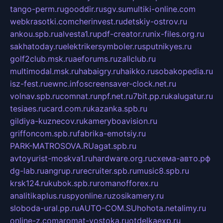
tango-perm.ru
gooddir.ru
sgv.su
multiki-online.com
webkrasotki.com
cherinvest.ru
detskiy-ostrov.ru
ankou.spb.ru
alvesta1.ru
pdf-creator.ru
nix-files.org.ru
sakhatoday.ru
elektrikersymboler.ru
sputnikyes.ru
golf2club.msk.ru
aeforums.ru
zallclub.ru
multimodal.msk.ru
habaigry.ru
haikko.ru
sobakopedia.ru
isz-fest.ru
ewnc.info
screensaver-clock.net.ru
volnav.spb.ru
comnat.ru
npf.net.ru
7bit.pp.ru
kalugatur.ru
tesiaes.ru
card.com.ru
kazanka.spb.ru
gildiya-kuznecov.ru
kameryboavision.ru
griffoncom.spb.ru
fabrika-emotsiy.ru
PARK-MATROSOVA.RU
agat.spb.ru
avtoyurist-moskva1.ru
hardware.org.ru
схема-авто.рф
dg-lab.ru
angrup.ru
recruiter.spb.ru
music8.spb.ru
krsk124.ru
kubok.spb.ru
romanofforex.ru
analitikaplus.ru
spyonline.ru
zosikamery.ru
sloboda-ural.pp.ru
AUTO-COM.SU
hohota.net
alimy.ru
online-z.com
aromat-vostoka.ru
otdelkaexp.ru