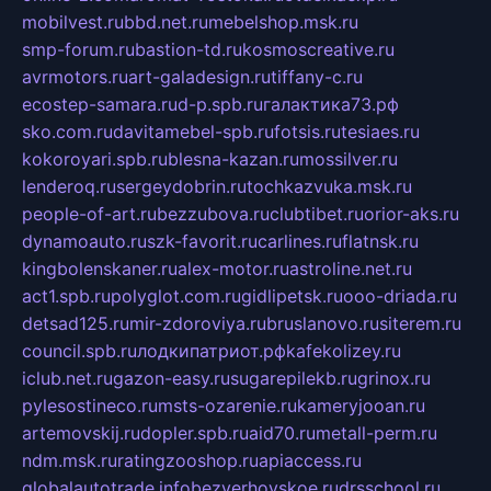
mobilvest.ru
bbd.net.ru
mebelshop.msk.ru
smp-forum.ru
bastion-td.ru
kosmoscreative.ru
avrmotors.ru
art-galadesign.ru
tiffany-c.ru
ecostep-samara.ru
d-p.spb.ru
галактика73.рф
sko.com.ru
davitamebel-spb.ru
fotsis.ru
tesiaes.ru
kokoroyari.spb.ru
blesna-kazan.ru
mossilver.ru
lenderoq.ru
sergeydobrin.ru
tochkazvuka.msk.ru
people-of-art.ru
bezzubova.ru
clubtibet.ru
orior-aks.ru
dynamoauto.ru
szk-favorit.ru
carlines.ru
flatnsk.ru
kingbolenskaner.ru
alex-motor.ru
astroline.net.ru
act1.spb.ru
polyglot.com.ru
gidlipetsk.ru
ooo-driada.ru
detsad125.ru
mir-zdoroviya.ru
bruslanovo.ru
siterem.ru
council.spb.ru
лодкипатриот.рф
kafekolizey.ru
iclub.net.ru
gazon-easy.ru
sugarepilekb.ru
grinox.ru
pylesostineco.ru
msts-ozarenie.ru
kameryjooan.ru
artemovskij.ru
dopler.spb.ru
aid70.ru
metall-perm.ru
ndm.msk.ru
ratingzooshop.ru
apiaccess.ru
globalautotrade.info
bezverhovskoe.ru
drsschool.ru