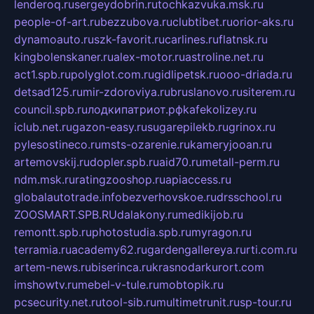
lenderoq.ru
sergeydobrin.ru
tochkazvuka.msk.ru
people-of-art.ru
bezzubova.ru
clubtibet.ru
orior-aks.ru
dynamoauto.ru
szk-favorit.ru
carlines.ru
flatnsk.ru
kingbolenskaner.ru
alex-motor.ru
astroline.net.ru
act1.spb.ru
polyglot.com.ru
gidlipetsk.ru
ooo-driada.ru
detsad125.ru
mir-zdoroviya.ru
bruslanovo.ru
siterem.ru
council.spb.ru
лодкипатриот.рф
kafekolizey.ru
iclub.net.ru
gazon-easy.ru
sugarepilekb.ru
grinox.ru
pylesostineco.ru
msts-ozarenie.ru
kameryjooan.ru
artemovskij.ru
dopler.spb.ru
aid70.ru
metall-perm.ru
ndm.msk.ru
ratingzooshop.ru
apiaccess.ru
globalautotrade.info
bezverhovskoe.ru
drsschool.ru
ZOOSMART.SPB.RU
dalakony.ru
medikijob.ru
remontt.spb.ru
photostudia.spb.ru
myragon.ru
terramia.ru
academy62.ru
gardengallereya.ru
rti.com.ru
artem-news.ru
biserinca.ru
krasnodarkurort.com
imshowtv.ru
mebel-v-tule.ru
mobtopik.ru
pcsecurity.net.ru
tool-sib.ru
multimetrunit.ru
sp-tour.ru