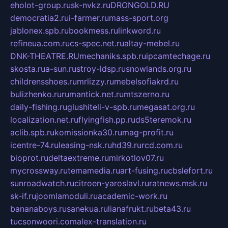
eholot-group.ru
sk-nvkz.ru
DRONGOLD.RU
democratia2.ru
i-farmer.ru
mass-sport.org
jablonex.spb.ru
bookmess.ru
linkword.ru
refineua.com.ru
cs-spec.net.ru
altay-mebel.ru
DNK-THEATRE.RU
mechaniks.spb.ru
ipcamtechage.ru
skosta.ru
a-sun.ru
stroy-ldsp.ru
snowlands.org.ru
childrensshoes.ru
mrlizzy.ru
mebelsofiakrd.ru
bulizhenko.ru
rumantick.net.ru
mtszerno.ru
daily-fishing.ru
glushiteli-v-spb.ru
megasat.org.ru
localization.net.ru
flyingfish.pp.ru
ds5teremok.ru
aclib.spb.ru
komissionka30.ru
mag-profit.ru
icentre-74.ru
leasing-nsk.ru
hd39.ru
rcd.com.ru
bioprot.ru
deltaextreme.ru
mirkotlov07.ru
mycrossway.ru
temamedia.ru
art-fusing.ru
cbslefort.ru
sunroadwatch.ru
citroen-yaroslavl.ru
ratnews.msk.ru
sk-if.ru
joomlamoduli.ru
academic-work.ru
bananaboys.ru
sanekua.ru
lianafrukt.ru
beta43.ru
tucsonwoori.com
alex-translation.ru