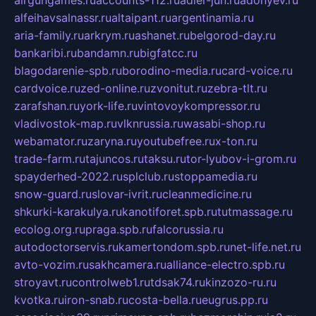
airgungames.ru
accounts-112.ru
adler-jun.ru
adonyev.ru
alfeihavsalnassr.ru
altaipant.ru
argentinamia.ru
aria-family.ru
arkrym.ru
ashanet.ru
belgorod-day.ru
bankaribi.ru
bandamn.ru
bigfatcc.ru
blagodarenie-spb.ru
borodino-media.ru
card-voice.ru
cardvoice.ru
zed-online.ru
zvonitut.ru
zebra-tlt.ru
zarafshan.ru
york-life.ru
vintovoykompressor.ru
vladivostok-map.ru
vlknrussia.ru
wasabi-shop.ru
webamator.ru
zaryna.ru
youtubefree.ru
x-ton.ru
trade-farm.ru
tajuncos.ru
taksu.ru
tor-lyubov-i-grom.ru
spayderhed-2022.ru
splclub.ru
stoppamedia.ru
snow-guard.ru
slovar-ivrit.ru
cleanmedicine.ru
shkurki-karakulya.ru
kanotiforet.spb.ru
tutmassage.ru
ecolog.org.ru
praga.spb.ru
falcorussia.ru
autodoctorservis.ru
kamertondom.spb.ru
net-life.net.ru
avto-vozim.ru
sakhcamera.ru
alliance-electro.spb.ru
stroyavt.ru
controlweb1.ru
tdsak74.ru
kinzozo-ru.ru
kvotka.ru
iron-snab.ru
costa-bella.ru
eugrus.pp.ru