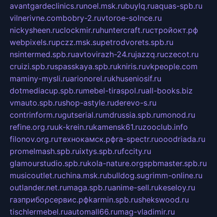
avantgardeclinics.ru
noel.msk.ru
buylq.ru
aquas-spb.ru
vilnerivne.com
bobry-2.ru
vtoroe-solnce.ru
nickysheen.ru
clockmir.ru
huntercraft.ru
стройокт.рф
webpixels.ru
pczz.msk.su
petrodvorets.spb.ru
nsintermed.spb.ru
avtovirazh-24.ru
jazzq.ru
czecot.ru
cruizi.spb.ru
spasskaya.spb.ru
kniris.ru
vkpeople.com
maminy-mysli.ru
arionorel.ru
khuseniosif.ru
dotmediacup.spb.ru
mebel-tiraspol.ru
all-books.biz
vmauto.spb.ru
shop-astyle.ru
derevo-s.ru
contrinform.ru
gutserial.ru
mdrussia.spb.ru
monod.ru
refine.org.ru
uk-krein.ru
kamensk61.ru
zooclub.info
filonov.org.ru
технокамск.рф
ra-spectr.ru
ooodriada.ru
promelmash.spb.ru
ixtys.spb.ru
fccity.ru
glamourstudio.spb.ru
kola-nature.org
spbmaster.spb.ru
musicoutlet.ru
china.msk.ru
bulldog.su
grimm-online.ru
outlander.net.ru
maga.spb.ru
anime-sell.ru
keseloy.ru
газприборсервис.рф
karmin.spb.ru
shekswood.ru
tischlermebel.ru
automall66.ru
mag-vladimir.ru