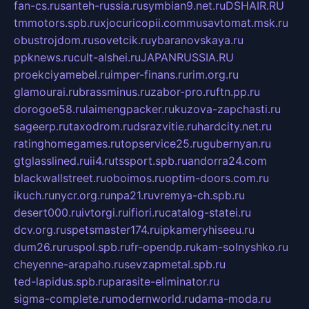
fan-cs.ru
santeh-russia.ru
symbian9.net.ru
DSHAIR.RU
tmmotors.spb.ru
xjocuricopii.com
musavtomat.msk.ru
obustrojdom.ru
sovetcik.ru
ybaranovskaya.ru
ppknews.ru
cult-alshei.ru
JAPANRUSSIA.RU
proekciyamebel.ru
imper-finans.ru
rim.org.ru
glamourai.ru
brassminus.ru
zabor-pro.ru
ftn.pp.ru
dorogoe58.ru
laimengpacker.ru
kuzova-zapchasti.ru
sageerp.ru
taxodrom.ru
dsrazvitie.ru
hardcity.net.ru
ratinghomegames.ru
topservice25.ru
gubernyan.ru
gtglasslined.ru
ii4.ru
tssport.spb.ru
andorra24.com
blackwallstreet.ru
oboimos.ru
optim-doors.com.ru
ikuch.ru
nycr.org.ru
npa21.ru
vremya-ch.spb.ru
desert000.ru
ivtorgi.ru
ifiori.ru
catalog-statei.ru
dcv.org.ru
spetsmaster174.ru
ipkameryhiseeu.ru
dum26.ru
ruspol.spb.ru
fr-opendp.ru
kam-solnyshko.ru
cheyenne-arapaho.ru
sevzapmetal.spb.ru
ted-lapidus.spb.ru
parasite-eliminator.ru
sigma-complete.ru
modernworld.ru
dama-moda.ru