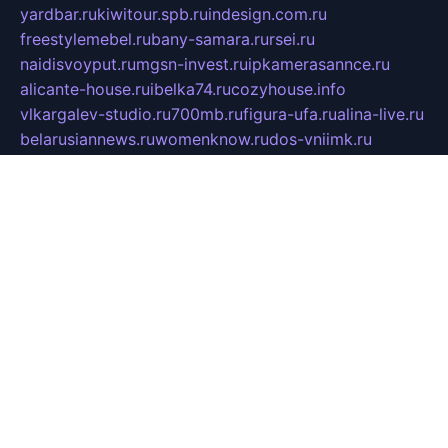
yardbar.ru
kiwitour.spb.ru
indesign.com.ru
freestylemebel.ru
bany-samara.ru
rsei.ru
naidisvoyput.ru
mgsn-invest.ru
ipkamerasannce.ru
alicante-house.ru
ibelka74.ru
cozyhouse.info
vlkargalev-studio.ru
700mb.ru
figura-ufa.ru
alina-live.ru
belarusiannews.ru
womenknow.ru
dos-vniimk.ru
sega.net.ru
dv.net.ru
phenomenonsofhistory.com
telesputnik.net.ru
wall.pp.ru
pylesosroidmi.ru
gtc-clan.ru
cligs.ru
bibikazap.ru
popova.org.ru
netwhistler.spb.ru
bellvil.ru
bonzon.ru
iss-vladik.ru
defiparis.net.ru
las-gryzas.ru
amku.ru
electednews.spb.ru
feather.org.ru
spar72.ru
tankiigri.ru
dominus.com.ru
ibtree.ru
sanykool.pp.ru
unixlib.org.ru
menatep.spb.ru
gartenterrassen.ru
printeka.ru
skvozilka.com.ru
parkovka-pub.ru
lovemobi.ru
art-ru.ru
emulatorz.com.ru
alucomp.com.ru
tatforum.com.ru
alternativa-profi.ru
dermakler.ru
artsurvey.ru
aredir.ru
khimspas.ru
centr-maxi.ru
2018r.ru