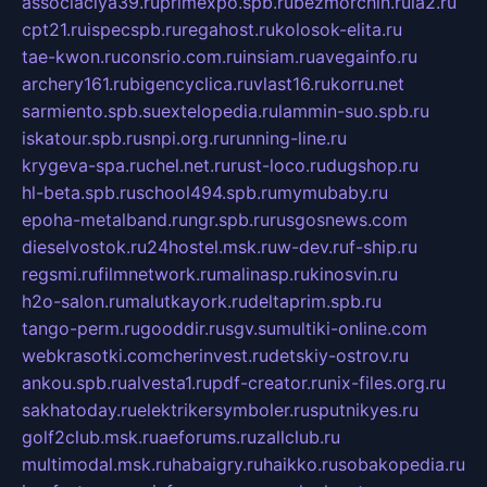
associaciya39.ru
primexpo.spb.ru
bezmorchin.ru
ia2.ru
cpt21.ru
ispecspb.ru
regahost.ru
kolosok-elita.ru
tae-kwon.ru
consrio.com.ru
insiam.ru
avegainfo.ru
archery161.ru
bigencyclica.ru
vlast16.ru
korru.net
sarmiento.spb.su
extelopedia.ru
lammin-suo.spb.ru
iskatour.spb.ru
snpi.org.ru
running-line.ru
krygeva-spa.ru
chel.net.ru
rust-loco.ru
dugshop.ru
hl-beta.spb.ru
school494.spb.ru
mymubaby.ru
epoha-metalband.ru
ngr.spb.ru
rusgosnews.com
dieselvostok.ru
24hostel.msk.ru
w-dev.ru
f-ship.ru
regsmi.ru
filmnetwork.ru
malinasp.ru
kinosvin.ru
h2o-salon.ru
malutkayork.ru
deltaprim.spb.ru
tango-perm.ru
gooddir.ru
sgv.su
multiki-online.com
webkrasotki.com
cherinvest.ru
detskiy-ostrov.ru
ankou.spb.ru
alvesta1.ru
pdf-creator.ru
nix-files.org.ru
sakhatoday.ru
elektrikersymboler.ru
sputnikyes.ru
golf2club.msk.ru
aeforums.ru
zallclub.ru
multimodal.msk.ru
habaigry.ru
haikko.ru
sobakopedia.ru