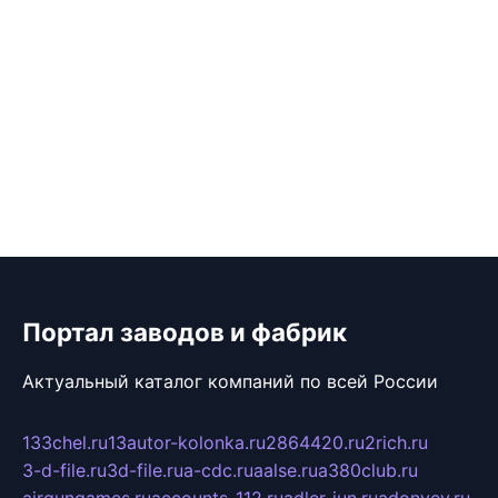
Портал заводов и фабрик
Актуальный каталог компаний по всей России
133chel.ru
13autor-kolonka.ru
2864420.ru
2rich.ru
3-d-file.ru
3d-file.ru
a-cdc.ru
aalse.ru
a380club.ru