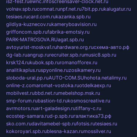
isz-fest.ru
ewnc.info
screensaver-clock.net.ru
volnav.spb.ru
comnat.ru
npf.net.ru
7bit.pp.ru
kalugatur.ru
tesiaes.ru
card.com.ru
kazanka.spb.ru
gildiya-kuznecov.ru
kameryboavision.ru
griffoncom.spb.ru
fabrika-emotsiy.ru
PARK-MATROSOVA.RU
agat.spb.ru
avtoyurist-moskva1.ru
hardware.org.ru
схема-авто.рф
dg-lab.ru
angrup.ru
recruiter.spb.ru
music8.spb.ru
krsk124.ru
kubok.spb.ru
romanofforex.ru
analitikaplus.ru
spyonline.ru
zosikamery.ru
sloboda-ural.pp.ru
AUTO-COM.SU
hohota.net
alimy.ru
online-z.com
aromat-vostoka.ru
otdelkaexp.ru
mobilvest.ru
bbd.net.ru
mebelshop.msk.ru
smp-forum.ru
bastion-td.ru
kosmoscreative.ru
avrmotors.ru
art-galadesign.ru
tiffany-c.ru
ecostep-samara.ru
d-p.spb.ru
галактика73.рф
sko.com.ru
davitamebel-spb.ru
fotsis.ru
tesiaes.ru
kokoroyari.spb.ru
blesna-kazan.ru
mossilver.ru