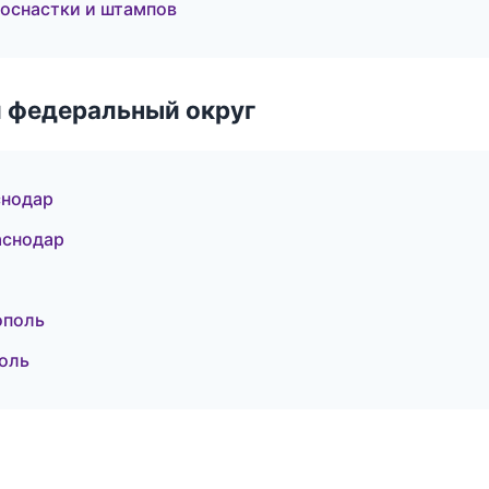
 оснастки и штампов
 федеральный округ
снодар
аснодар
ополь
оль