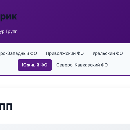
брик
ур Групп
ро-Западный ФО
Приволжский ФО
Уральский ФО
Южный ФО
Северо-Кавказский ФО
пп