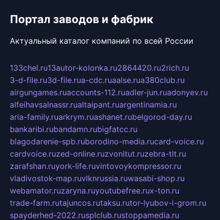
Портал заводов и фабрик
Актуальный каталог компаний по всей России
133chel.ru
13autor-kolonka.ru
2864420.ru
2rich.ru
3-d-file.ru
3d-file.ru
a-cdc.ru
aalse.ru
a380club.ru
airgungames.ru
accounts-112.ru
adler-jun.ru
adonyev.ru
alfeihavsalnassr.ru
altaipant.ru
argentinamia.ru
aria-family.ru
arkrym.ru
ashanet.ru
belgorod-day.ru
bankaribi.ru
bandamn.ru
bigfatcc.ru
blagodarenie-spb.ru
borodino-media.ru
card-voice.ru
cardvoice.ru
zed-online.ru
zvonitut.ru
zebra-tlt.ru
zarafshan.ru
york-life.ru
vintovoykompressor.ru
vladivostok-map.ru
vlknrussia.ru
wasabi-shop.ru
webamator.ru
zaryna.ru
youtubefree.ru
x-ton.ru
trade-farm.ru
tajuncos.ru
taksu.ru
tor-lyubov-i-grom.ru
spayderhed-2022.ru
splclub.ru
stoppamedia.ru