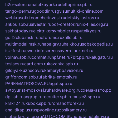
h2o-salon.ru
malutkayork.ru
deltaprim.spb.ru
tango-perm.ru
gooddir.ru
sgv.su
multiki-online.com
webkrasotki.com
cherinvest.ru
detskiy-ostrov.ru
ankou.spb.ru
alvesta1.ru
pdf-creator.ru
nix-files.org.ru
sakhatoday.ru
elektrikersymboler.ru
sputnikyes.ru
golf2club.msk.ru
aeforums.ru
zallclub.ru
multimodal.msk.ru
habaigry.ru
haikko.ru
sobakopedia.ru
isz-fest.ru
ewnc.info
screensaver-clock.net.ru
volnav.spb.ru
comnat.ru
npf.net.ru
7bit.pp.ru
kalugatur.ru
tesiaes.ru
card.com.ru
kazanka.spb.ru
gildiya-kuznecov.ru
kameryboavision.ru
griffoncom.spb.ru
fabrika-emotsiy.ru
PARK-MATROSOVA.RU
agat.spb.ru
avtoyurist-moskva1.ru
hardware.org.ru
схема-авто.рф
dg-lab.ru
angrup.ru
recruiter.spb.ru
music8.spb.ru
krsk124.ru
kubok.spb.ru
romanofforex.ru
analitikaplus.ru
spyonline.ru
zosikamery.ru
sloboda-ural.pp.ru
AUTO-COM.SU
hohota.net
alimy.ru