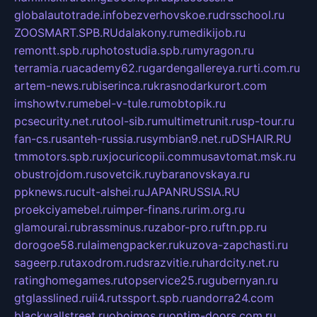
globalautotrade.info
bezverhovskoe.ru
drsschool.ru
ZOOSMART.SPB.RU
dalakony.ru
medikijob.ru
remontt.spb.ru
photostudia.spb.ru
myragon.ru
terramia.ru
academy62.ru
gardengallereya.ru
rti.com.ru
artem-news.ru
biserinca.ru
krasnodarkurort.com
imshowtv.ru
mebel-v-tule.ru
mobtopik.ru
pcsecurity.net.ru
tool-sib.ru
multimetrunit.ru
sp-tour.ru
fan-cs.ru
santeh-russia.ru
symbian9.net.ru
DSHAIR.RU
tmmotors.spb.ru
xjocuricopii.com
musavtomat.msk.ru
obustrojdom.ru
sovetcik.ru
ybaranovskaya.ru
ppknews.ru
cult-alshei.ru
JAPANRUSSIA.RU
proekciyamebel.ru
imper-finans.ru
rim.org.ru
glamourai.ru
brassminus.ru
zabor-pro.ru
ftn.pp.ru
dorogoe58.ru
laimengpacker.ru
kuzova-zapchasti.ru
sageerp.ru
taxodrom.ru
dsrazvitie.ru
hardcity.net.ru
ratinghomegames.ru
topservice25.ru
gubernyan.ru
gtglasslined.ru
ii4.ru
tssport.spb.ru
andorra24.com
blackwallstreet.ru
oboimos.ru
optim-doors.com.ru