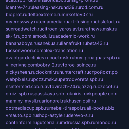
aclib.spb.ru
komissionka30.ru
mag-profit.ru
icentre-74.ru
leasing-nsk.ru
hd39.ru
rcd.com.ru
bioprot.ru
deltaextreme.ru
mirkotlov07.ru
mycrossway.ru
temamedia.ru
art-fusing.ru
cbslefort.ru
sunroadwatch.ru
citroen-yaroslavl.ru
ratnews.msk.ru
sk-if.ru
joomlamoduli.ru
academic-work.ru
bananaboys.ru
sanekua.ru
lianafrukt.ru
beta43.ru
tucsonwoori.com
alex-translation.ru
avantgardeclinics.ru
noel.msk.ru
buylq.ru
aquas-spb.ru
vilnerivne.com
bobry-2.ru
vtoroe-solnce.ru
nickysheen.ru
clockmir.ru
huntercraft.ru
стройокт.рф
webpixels.ru
pczz.msk.su
petrodvorets.spb.ru
nsintermed.spb.ru
avtovirazh-24.ru
jazzq.ru
czecot.ru
cruizi.spb.ru
spasskaya.spb.ru
kniris.ru
vkpeople.com
maminy-mysli.ru
arionorel.ru
khuseniosif.ru
dotmediacup.spb.ru
mebel-tiraspol.ru
all-books.biz
vmauto.spb.ru
shop-astyle.ru
derevo-s.ru
contrinform.ru
gutserial.ru
mdrussia.spb.ru
monod.ru