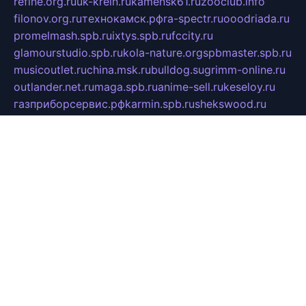
refine.org.ru
uk-krein.ru
kamensk61.ru
zooclub.info
filonov.org.ru
технокамск.рф
ra-spectr.ru
ooodriada.ru
promelmash.spb.ru
ixtys.spb.ru
fccity.ru
glamourstudio.spb.ru
kola-nature.org
spbmaster.spb.ru
musicoutlet.ru
china.msk.ru
bulldog.su
grimm-online.ru
outlander.net.ru
maga.spb.ru
anime-sell.ru
keseloy.ru
газприборсервис.рф
karmin.spb.ru
shekswood.ru
tischlermebel.ru
automall66.ru
mag-vladimir.ru
yardbar.ru
kiwitour.spb.ru
indesign.com.ru
freestylemebel.ru
bany-samara.ru
rsei.ru
naidisvoyput.ru
mgsn-invest.ru
ipkamerasannce.ru
alicante-house.ru
ibelka74.ru
cozyhouse.info
vlkargalev-studio.ru
700mb.ru
figura-ufa.ru
alina-live.ru
belarusiannews.ru
womenknow.ru
dos-vniimk.ru
sega.net.ru
dv.net.ru
phenomenonsofhistory.com
telesputnik.net.ru
wall.pp.ru
pylesosroidmi.ru
gtc-clan.ru
cligs.ru
bibikazap.ru
popova.org.ru
netwhistler.spb.ru
bellvil.ru
bonzon.ru
iss-vladik.ru