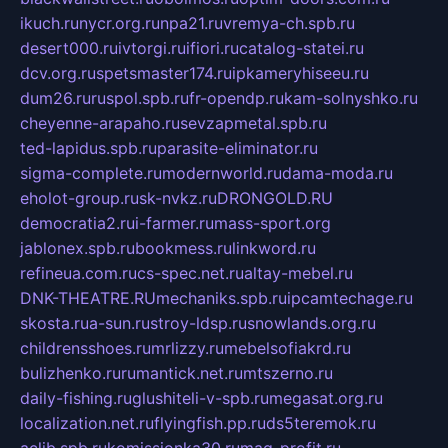
ikuch.ru
nycr.org.ru
npa21.ru
vremya-ch.spb.ru
desert000.ru
ivtorgi.ru
ifiori.ru
catalog-statei.ru
dcv.org.ru
spetsmaster174.ru
ipkameryhiseeu.ru
dum26.ru
ruspol.spb.ru
fr-opendp.ru
kam-solnyshko.ru
cheyenne-arapaho.ru
sevzapmetal.spb.ru
ted-lapidus.spb.ru
parasite-eliminator.ru
sigma-complete.ru
modernworld.ru
dama-moda.ru
eholot-group.ru
sk-nvkz.ru
DRONGOLD.RU
democratia2.ru
i-farmer.ru
mass-sport.org
jablonex.spb.ru
bookmess.ru
linkword.ru
refineua.com.ru
cs-spec.net.ru
altay-mebel.ru
DNK-THEATRE.RU
mechaniks.spb.ru
ipcamtechage.ru
skosta.ru
a-sun.ru
stroy-ldsp.ru
snowlands.org.ru
childrensshoes.ru
mrlizzy.ru
mebelsofiakrd.ru
bulizhenko.ru
rumantick.net.ru
mtszerno.ru
daily-fishing.ru
glushiteli-v-spb.ru
megasat.org.ru
localization.net.ru
flyingfish.pp.ru
ds5teremok.ru