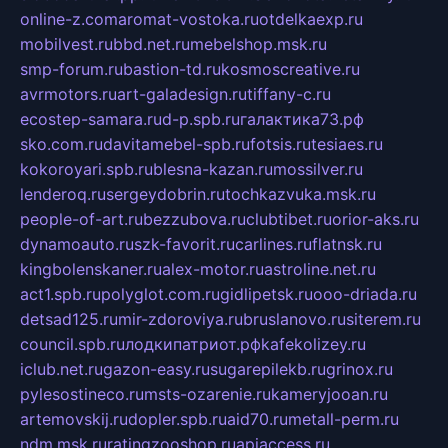
online-z.com
aromat-vostoka.ru
otdelkaexp.ru
mobilvest.ru
bbd.net.ru
mebelshop.msk.ru
smp-forum.ru
bastion-td.ru
kosmoscreative.ru
avrmotors.ru
art-galadesign.ru
tiffany-c.ru
ecostep-samara.ru
d-p.spb.ru
галактика73.рф
sko.com.ru
davitamebel-spb.ru
fotsis.ru
tesiaes.ru
kokoroyari.spb.ru
blesna-kazan.ru
mossilver.ru
lenderoq.ru
sergeydobrin.ru
tochkazvuka.msk.ru
people-of-art.ru
bezzubova.ru
clubtibet.ru
orior-aks.ru
dynamoauto.ru
szk-favorit.ru
carlines.ru
flatnsk.ru
kingbolenskaner.ru
alex-motor.ru
astroline.net.ru
act1.spb.ru
polyglot.com.ru
gidlipetsk.ru
ooo-driada.ru
detsad125.ru
mir-zdoroviya.ru
bruslanovo.ru
siterem.ru
council.spb.ru
лодкипатриот.рф
kafekolizey.ru
iclub.net.ru
gazon-easy.ru
sugarepilekb.ru
grinox.ru
pylesostineco.ru
msts-ozarenie.ru
kameryjooan.ru
artemovskij.ru
dopler.spb.ru
aid70.ru
metall-perm.ru
ndm.msk.ru
ratingzooshop.ru
apiaccess.ru