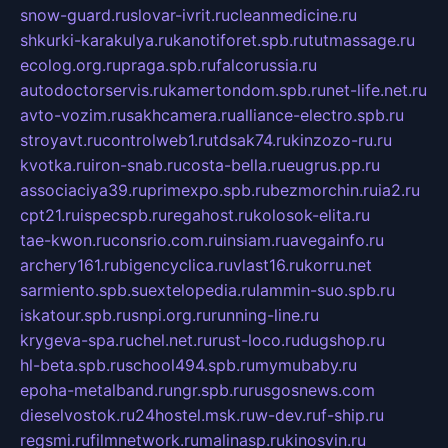
snow-guard.ru
slovar-ivrit.ru
cleanmedicine.ru
shkurki-karakulya.ru
kanotiforet.spb.ru
tutmassage.ru
ecolog.org.ru
praga.spb.ru
falcorussia.ru
autodoctorservis.ru
kamertondom.spb.ru
net-life.net.ru
avto-vozim.ru
sakhcamera.ru
alliance-electro.spb.ru
stroyavt.ru
controlweb1.ru
tdsak74.ru
kinzozo-ru.ru
kvotka.ru
iron-snab.ru
costa-bella.ru
eugrus.pp.ru
associaciya39.ru
primexpo.spb.ru
bezmorchin.ru
ia2.ru
cpt21.ru
ispecspb.ru
regahost.ru
kolosok-elita.ru
tae-kwon.ru
consrio.com.ru
insiam.ru
avegainfo.ru
archery161.ru
bigencyclica.ru
vlast16.ru
korru.net
sarmiento.spb.su
extelopedia.ru
lammin-suo.spb.ru
iskatour.spb.ru
snpi.org.ru
running-line.ru
krygeva-spa.ru
chel.net.ru
rust-loco.ru
dugshop.ru
hl-beta.spb.ru
school494.spb.ru
mymubaby.ru
epoha-metalband.ru
ngr.spb.ru
rusgosnews.com
dieselvostok.ru
24hostel.msk.ru
w-dev.ru
f-ship.ru
regsmi.ru
filmnetwork.ru
malinasp.ru
kinosvin.ru