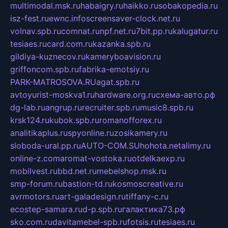
multimodal.msk.ru
habaigry.ru
haikko.ru
sobakopedia.ru
isz-fest.ru
ewnc.info
screensaver-clock.net.ru
volnav.spb.ru
comnat.ru
npf.net.ru
7bit.pp.ru
kalugatur.ru
tesiaes.ru
card.com.ru
kazanka.spb.ru
gildiya-kuznecov.ru
kameryboavision.ru
griffoncom.spb.ru
fabrika-emotsiy.ru
PARK-MATROSOVA.RU
agat.spb.ru
avtoyurist-moskva1.ru
hardware.org.ru
схема-авто.рф
dg-lab.ru
angrup.ru
recruiter.spb.ru
music8.spb.ru
krsk124.ru
kubok.spb.ru
romanofforex.ru
analitikaplus.ru
spyonline.ru
zosikamery.ru
sloboda-ural.pp.ru
AUTO-COM.SU
hohota.net
alimy.ru
online-z.com
aromat-vostoka.ru
otdelkaexp.ru
mobilvest.ru
bbd.net.ru
mebelshop.msk.ru
smp-forum.ru
bastion-td.ru
kosmoscreative.ru
avrmotors.ru
art-galadesign.ru
tiffany-c.ru
ecostep-samara.ru
d-p.spb.ru
галактика73.рф
sko.com.ru
davitamebel-spb.ru
fotsis.ru
tesiaes.ru