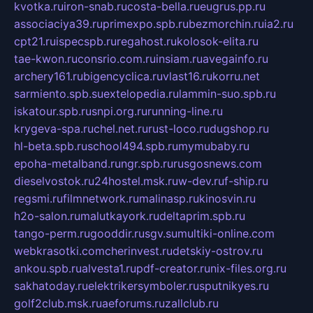
kvotka.ru
iron-snab.ru
costa-bella.ru
eugrus.pp.ru
associaciya39.ru
primexpo.spb.ru
bezmorchin.ru
ia2.ru
cpt21.ru
ispecspb.ru
regahost.ru
kolosok-elita.ru
tae-kwon.ru
consrio.com.ru
insiam.ru
avegainfo.ru
archery161.ru
bigencyclica.ru
vlast16.ru
korru.net
sarmiento.spb.su
extelopedia.ru
lammin-suo.spb.ru
iskatour.spb.ru
snpi.org.ru
running-line.ru
krygeva-spa.ru
chel.net.ru
rust-loco.ru
dugshop.ru
hl-beta.spb.ru
school494.spb.ru
mymubaby.ru
epoha-metalband.ru
ngr.spb.ru
rusgosnews.com
dieselvostok.ru
24hostel.msk.ru
w-dev.ru
f-ship.ru
regsmi.ru
filmnetwork.ru
malinasp.ru
kinosvin.ru
h2o-salon.ru
malutkayork.ru
deltaprim.spb.ru
tango-perm.ru
gooddir.ru
sgv.su
multiki-online.com
webkrasotki.com
cherinvest.ru
detskiy-ostrov.ru
ankou.spb.ru
alvesta1.ru
pdf-creator.ru
nix-files.org.ru
sakhatoday.ru
elektrikersymboler.ru
sputnikyes.ru
golf2club.msk.ru
aeforums.ru
zallclub.ru