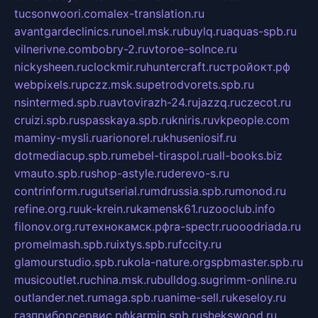
tucsonwoori.com
alex-translation.ru
avantgardeclinics.ru
noel.msk.ru
buylq.ru
aquas-spb.ru
vilnerivne.com
bobry-2.ru
vtoroe-solnce.ru
nickysheen.ru
clockmir.ru
huntercraft.ru
стройокт.рф
webpixels.ru
pczz.msk.su
petrodvorets.spb.ru
nsintermed.spb.ru
avtovirazh-24.ru
jazzq.ru
czecot.ru
cruizi.spb.ru
spasskaya.spb.ru
kniris.ru
vkpeople.com
maminy-mysli.ru
arionorel.ru
khuseniosif.ru
dotmediacup.spb.ru
mebel-tiraspol.ru
all-books.biz
vmauto.spb.ru
shop-astyle.ru
derevo-s.ru
contrinform.ru
gutserial.ru
mdrussia.spb.ru
monod.ru
refine.org.ru
uk-krein.ru
kamensk61.ru
zooclub.info
filonov.org.ru
технокамск.рф
ra-spectr.ru
ooodriada.ru
promelmash.spb.ru
ixtys.spb.ru
fccity.ru
glamourstudio.spb.ru
kola-nature.org
spbmaster.spb.ru
musicoutlet.ru
china.msk.ru
bulldog.su
grimm-online.ru
outlander.net.ru
maga.spb.ru
anime-sell.ru
keseloy.ru
газприборсервис.рф
karmin.spb.ru
shekswood.ru