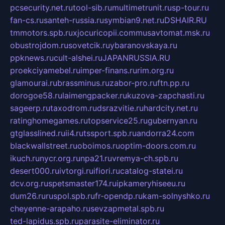
pcsecurity.net.ru
tool-sib.ru
multimetrunit.ru
sp-tour.ru
fan-cs.ru
santeh-russia.ru
symbian9.net.ru
DSHAIR.RU
tmmotors.spb.ru
xjocuricopii.com
musavtomat.msk.ru
obustrojdom.ru
sovetcik.ru
ybaranovskaya.ru
ppknews.ru
cult-alshei.ru
JAPANRUSSIA.RU
proekciyamebel.ru
imper-finans.ru
rim.org.ru
glamourai.ru
brassminus.ru
zabor-pro.ru
ftn.pp.ru
dorogoe58.ru
laimengpacker.ru
kuzova-zapchasti.ru
sageerp.ru
taxodrom.ru
dsrazvitie.ru
hardcity.net.ru
ratinghomegames.ru
topservice25.ru
gubernyan.ru
gtglasslined.ru
ii4.ru
tssport.spb.ru
andorra24.com
blackwallstreet.ru
oboimos.ru
optim-doors.com.ru
ikuch.ru
nycr.org.ru
npa21.ru
vremya-ch.spb.ru
desert000.ru
ivtorgi.ru
ifiori.ru
catalog-statei.ru
dcv.org.ru
spetsmaster174.ru
ipkameryhiseeu.ru
dum26.ru
ruspol.spb.ru
fr-opendp.ru
kam-solnyshko.ru
cheyenne-arapaho.ru
sevzapmetal.spb.ru
ted-lapidus.spb.ru
parasite-eliminator.ru