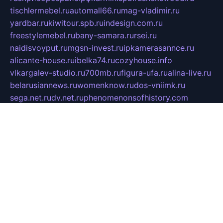
tischlermebel.ru
automall66.ru
mag-vladimir.ru
yardbar.ru
kiwitour.spb.ru
indesign.com.ru
freestylemebel.ru
bany-samara.ru
rsei.ru
naidisvoyput.ru
mgsn-invest.ru
ipkamerasannce.ru
alicante-house.ru
ibelka74.ru
cozyhouse.info
vlkargalev-studio.ru
700mb.ru
figura-ufa.ru
alina-live.ru
belarusiannews.ru
womenknow.ru
dos-vniimk.ru
sega.net.ru
dv.net.ru
phenomenonsofhistory.com
telesputnik.net.ru
wall.pp.ru
pylesosroidmi.ru
gtc-clan.ru
cligs.ru
bibikazap.ru
popova.org.ru
netwhistler.spb.ru
bellvil.ru
bonzon.ru
iss-vladik.ru
defiparis.net.ru
las-gryzas.ru
amku.ru
electednews.spb.ru
feather.org.ru
spar72.ru
tankiigri.ru
dominus.com.ru
ibtree.ru
sanykool.pp.ru
unixlib.org.ru
menatep.spb.ru
gartenterrassen.ru
printeka.ru
skvozilka.com.ru
parkovka-pub.ru
lovemobi.ru
art-ru.ru
emulatorz.com.ru
alucomp.com.ru
tatforum.com.ru
alternativa-profi.ru
dermakler.ru
artsurvey.ru
aredir.ru