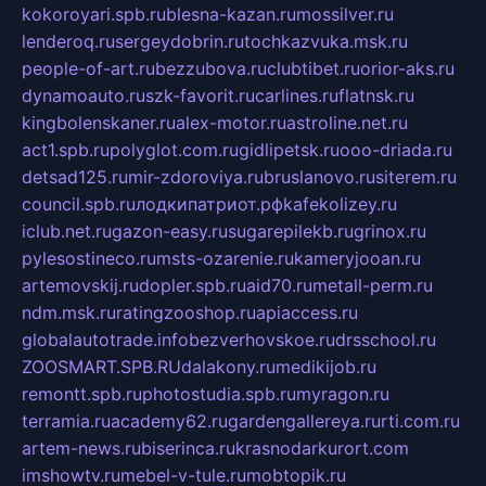
kokoroyari.spb.ru
blesna-kazan.ru
mossilver.ru
lenderoq.ru
sergeydobrin.ru
tochkazvuka.msk.ru
people-of-art.ru
bezzubova.ru
clubtibet.ru
orior-aks.ru
dynamoauto.ru
szk-favorit.ru
carlines.ru
flatnsk.ru
kingbolenskaner.ru
alex-motor.ru
astroline.net.ru
act1.spb.ru
polyglot.com.ru
gidlipetsk.ru
ooo-driada.ru
detsad125.ru
mir-zdoroviya.ru
bruslanovo.ru
siterem.ru
council.spb.ru
лодкипатриот.рф
kafekolizey.ru
iclub.net.ru
gazon-easy.ru
sugarepilekb.ru
grinox.ru
pylesostineco.ru
msts-ozarenie.ru
kameryjooan.ru
artemovskij.ru
dopler.spb.ru
aid70.ru
metall-perm.ru
ndm.msk.ru
ratingzooshop.ru
apiaccess.ru
globalautotrade.info
bezverhovskoe.ru
drsschool.ru
ZOOSMART.SPB.RU
dalakony.ru
medikijob.ru
remontt.spb.ru
photostudia.spb.ru
myragon.ru
terramia.ru
academy62.ru
gardengallereya.ru
rti.com.ru
artem-news.ru
biserinca.ru
krasnodarkurort.com
imshowtv.ru
mebel-v-tule.ru
mobtopik.ru