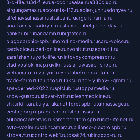
3-d-file.ru
3d-file.ru
a-cdc.ru
aalse.ru
a380club.ru
airgungames.ru
accounts-112.ru
adler-jun.ru
adonyev.ru
alfeihavsalnassr.ru
altaipant.ru
argentinamia.ru
aria-family.ru
arkrym.ru
ashanet.ru
belgorod-day.ru
bankaribi.ru
bandamn.ru
bigfatcc.ru
blagodarenie-spb.ru
borodino-media.ru
card-voice.ru
cardvoice.ru
zed-online.ru
zvonitut.ru
zebra-tlt.ru
zarafshan.ru
york-life.ru
vintovoykompressor.ru
vladivostok-map.ru
vlknrussia.ru
wasabi-shop.ru
webamator.ru
zaryna.ru
youtubefree.ru
x-ton.ru
trade-farm.ru
tajuncos.ru
taksu.ru
tor-lyubov-i-grom.ru
spayderhed-2022.ru
splclub.ru
stoppamedia.ru
snow-guard.ru
slovar-ivrit.ru
cleanmedicine.ru
shkurki-karakulya.ru
kanotiforet.spb.ru
tutmassage.ru
ecolog.org.ru
praga.spb.ru
falcorussia.ru
autodoctorservis.ru
kamertondom.spb.ru
net-life.net.ru
avto-vozim.ru
sakhcamera.ru
alliance-electro.spb.ru
stroyavt.ru
controlweb1.ru
tdsak74.ru
kinzozo-ru.ru