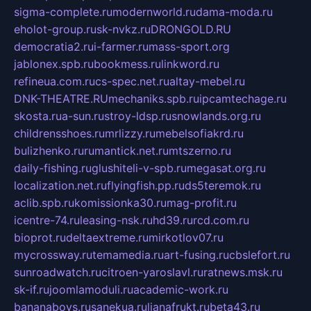
sigma-complete.ru
modernworld.ru
dama-moda.ru
eholot-group.ru
sk-nvkz.ru
DRONGOLD.RU
democratia2.ru
i-farmer.ru
mass-sport.org
jablonex.spb.ru
bookmess.ru
linkword.ru
refineua.com.ru
cs-spec.net.ru
altay-mebel.ru
DNK-THEATRE.RU
mechaniks.spb.ru
ipcamtechage.ru
skosta.ru
a-sun.ru
stroy-ldsp.ru
snowlands.org.ru
childrensshoes.ru
mrlizzy.ru
mebelsofiakrd.ru
bulizhenko.ru
rumantick.net.ru
mtszerno.ru
daily-fishing.ru
glushiteli-v-spb.ru
megasat.org.ru
localization.net.ru
flyingfish.pp.ru
ds5teremok.ru
aclib.spb.ru
komissionka30.ru
mag-profit.ru
icentre-74.ru
leasing-nsk.ru
hd39.ru
rcd.com.ru
bioprot.ru
deltaextreme.ru
mirkotlov07.ru
mycrossway.ru
temamedia.ru
art-fusing.ru
cbslefort.ru
sunroadwatch.ru
citroen-yaroslavl.ru
ratnews.msk.ru
sk-if.ru
joomlamoduli.ru
academic-work.ru
bananaboys.ru
sanekua.ru
lianafrukt.ru
beta43.ru