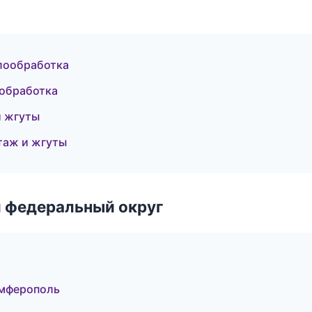
лообработка
ообработка
и жгуты
таж и жгуты
 федеральный округ
мферополь