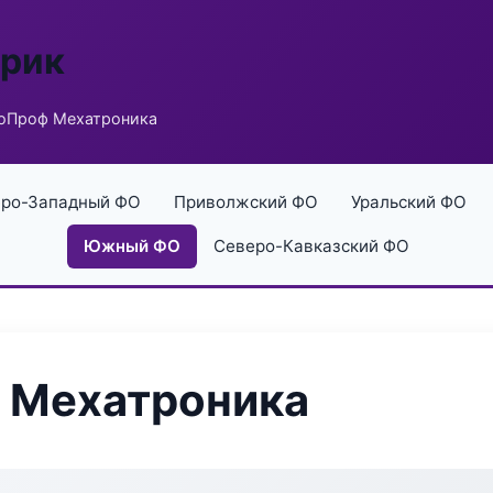
брик
коПроф Мехатроника
ро-Западный ФО
Приволжский ФО
Уральский ФО
Южный ФО
Северо-Кавказский ФО
 Мехатроника