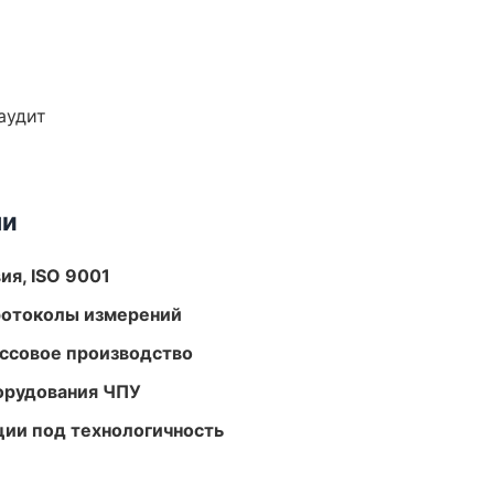
аудит
ми
ия, ISO 9001
ротоколы измерений
ассовое производство
орудования ЧПУ
ции под технологичность