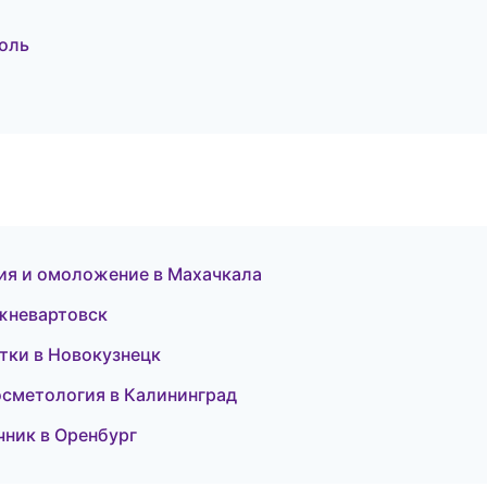
оль
яция и омоложение в Махачкала
ижневартовск
стки в Новокузнецк
косметология в Калининград
чник в Оренбург