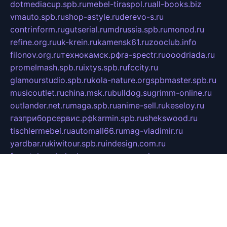
dotmediacup.spb.ru
mebel-tiraspol.ru
all-books.biz
vmauto.spb.ru
shop-astyle.ru
derevo-s.ru
contrinform.ru
gutserial.ru
mdrussia.spb.ru
monod.ru
refine.org.ru
uk-krein.ru
kamensk61.ru
zooclub.info
filonov.org.ru
технокамск.рф
ra-spectr.ru
ooodriada.ru
promelmash.spb.ru
ixtys.spb.ru
fccity.ru
glamourstudio.spb.ru
kola-nature.org
spbmaster.spb.ru
musicoutlet.ru
china.msk.ru
bulldog.su
grimm-online.ru
outlander.net.ru
maga.spb.ru
anime-sell.ru
keseloy.ru
газприборсервис.рф
karmin.spb.ru
shekswood.ru
tischlermebel.ru
automall66.ru
mag-vladimir.ru
yardbar.ru
kiwitour.spb.ru
indesign.com.ru
freestylemebel.ru
bany-samara.ru
rsei.ru
naidisvoyput.ru
mgsn-invest.ru
ipkamerasannce.ru
alicante-house.ru
ibelka74.ru
cozyhouse.info
vlkargalev-studio.ru
700mb.ru
figura-ufa.ru
alina-live.ru
belarusiannews.ru
womenknow.ru
dos-vniimk.ru
sega.net.ru
dv.net.ru
phenomenonsofhistory.com