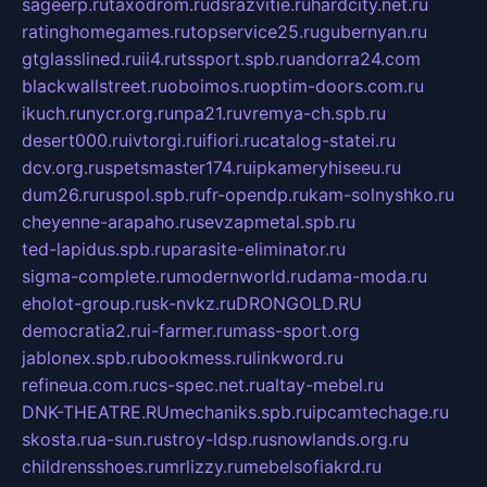
sageerp.ru
taxodrom.ru
dsrazvitie.ru
hardcity.net.ru
ratinghomegames.ru
topservice25.ru
gubernyan.ru
gtglasslined.ru
ii4.ru
tssport.spb.ru
andorra24.com
blackwallstreet.ru
oboimos.ru
optim-doors.com.ru
ikuch.ru
nycr.org.ru
npa21.ru
vremya-ch.spb.ru
desert000.ru
ivtorgi.ru
ifiori.ru
catalog-statei.ru
dcv.org.ru
spetsmaster174.ru
ipkameryhiseeu.ru
dum26.ru
ruspol.spb.ru
fr-opendp.ru
kam-solnyshko.ru
cheyenne-arapaho.ru
sevzapmetal.spb.ru
ted-lapidus.spb.ru
parasite-eliminator.ru
sigma-complete.ru
modernworld.ru
dama-moda.ru
eholot-group.ru
sk-nvkz.ru
DRONGOLD.RU
democratia2.ru
i-farmer.ru
mass-sport.org
jablonex.spb.ru
bookmess.ru
linkword.ru
refineua.com.ru
cs-spec.net.ru
altay-mebel.ru
DNK-THEATRE.RU
mechaniks.spb.ru
ipcamtechage.ru
skosta.ru
a-sun.ru
stroy-ldsp.ru
snowlands.org.ru
childrensshoes.ru
mrlizzy.ru
mebelsofiakrd.ru