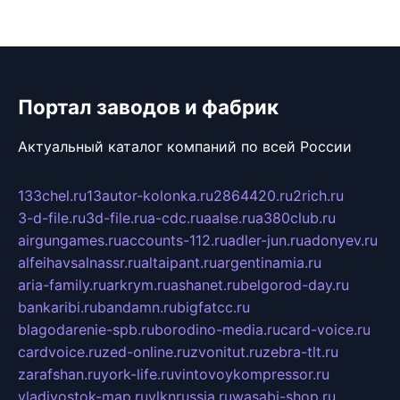
Портал заводов и фабрик
Актуальный каталог компаний по всей России
133chel.ru
13autor-kolonka.ru
2864420.ru
2rich.ru
3-d-file.ru
3d-file.ru
a-cdc.ru
aalse.ru
a380club.ru
airgungames.ru
accounts-112.ru
adler-jun.ru
adonyev.ru
alfeihavsalnassr.ru
altaipant.ru
argentinamia.ru
aria-family.ru
arkrym.ru
ashanet.ru
belgorod-day.ru
bankaribi.ru
bandamn.ru
bigfatcc.ru
blagodarenie-spb.ru
borodino-media.ru
card-voice.ru
cardvoice.ru
zed-online.ru
zvonitut.ru
zebra-tlt.ru
zarafshan.ru
york-life.ru
vintovoykompressor.ru
vladivostok-map.ru
vlknrussia.ru
wasabi-shop.ru