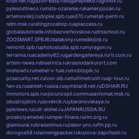
iclub.net.ru
gazon-easy.ru
sugarepilekb.ru
grinox.ru
pylesostineco.ru
msts-ozarenie.ru
kameryjooan.ru
artemovskij.ru
dopler.spb.ru
aid70.ru
metall-perm.ru
ndm.msk.ru
ratingzooshop.ru
apiaccess.ru
globalautotrade.info
bezverhovskoe.ru
drsschool.ru
ZOOSMART.SPB.RU
dalakony.ru
medikijob.ru
remontt.spb.ru
photostudia.spb.ru
myragon.ru
terramia.ru
academy62.ru
gardengallereya.ru
rti.com.ru
artem-news.ru
biserinca.ru
krasnodarkurort.com
imshowtv.ru
mebel-v-tule.ru
mobtopik.ru
pcsecurity.net.ru
tool-sib.ru
multimetrunit.ru
sp-tour.ru
fan-cs.ru
santeh-russia.ru
symbian9.net.ru
DSHAIR.RU
tmmotors.spb.ru
xjocuricopii.com
musavtomat.msk.ru
obustrojdom.ru
sovetcik.ru
ybaranovskaya.ru
ppknews.ru
cult-alshei.ru
JAPANRUSSIA.RU
proekciyamebel.ru
imper-finans.ru
rim.org.ru
glamourai.ru
brassminus.ru
zabor-pro.ru
ftn.pp.ru
dorogoe58.ru
laimengpacker.ru
kuzova-zapchasti.ru