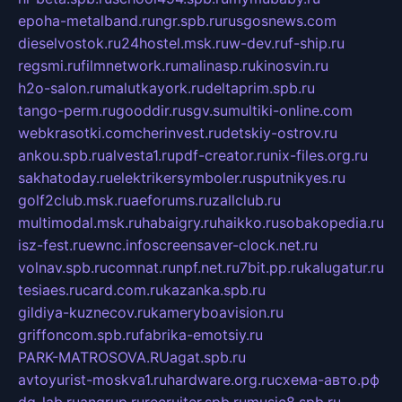
epoha-metalband.ru
ngr.spb.ru
rusgosnews.com
dieselvostok.ru
24hostel.msk.ru
w-dev.ru
f-ship.ru
regsmi.ru
filmnetwork.ru
malinasp.ru
kinosvin.ru
h2o-salon.ru
malutkayork.ru
deltaprim.spb.ru
tango-perm.ru
gooddir.ru
sgv.su
multiki-online.com
webkrasotki.com
cherinvest.ru
detskiy-ostrov.ru
ankou.spb.ru
alvesta1.ru
pdf-creator.ru
nix-files.org.ru
sakhatoday.ru
elektrikersymboler.ru
sputnikyes.ru
golf2club.msk.ru
aeforums.ru
zallclub.ru
multimodal.msk.ru
habaigry.ru
haikko.ru
sobakopedia.ru
isz-fest.ru
ewnc.info
screensaver-clock.net.ru
volnav.spb.ru
comnat.ru
npf.net.ru
7bit.pp.ru
kalugatur.ru
tesiaes.ru
card.com.ru
kazanka.spb.ru
gildiya-kuznecov.ru
kameryboavision.ru
griffoncom.spb.ru
fabrika-emotsiy.ru
PARK-MATROSOVA.RU
agat.spb.ru
avtoyurist-moskva1.ru
hardware.org.ru
схема-авто.рф