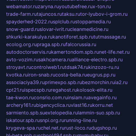
webamator.ru
zaryna.ru
youtubefree.ru
x-ton.ru
trade-farm.ru
tajuncos.ru
taksu.ru
tor-lyubov-i-grom.ru
spayderhed-2022.ru
splclub.ru
stoppamedia.ru
snow-guard.ru
slovar-ivrit.ru
cleanmedicine.ru
shkurki-karakulya.ru
kanotiforet.spb.ru
tutmassage.ru
ecolog.org.ru
praga.spb.ru
falcorussia.ru
autodoctorservis.ru
kamertondom.spb.ru
net-life.net.ru
avto-vozim.ru
sakhcamera.ru
alliance-electro.spb.ru
stroyavt.ru
controlweb1.ru
tdsak74.ru
kinzozo-ru.ru
kvotka.ru
iron-snab.ru
costa-bella.ru
eugrus.pp.ru
associaciya39.ru
primexpo.spb.ru
bezmorchin.ru
ia2.ru
cpt21.ru
ispecspb.ru
regahost.ru
kolosok-elita.ru
tae-kwon.ru
consrio.com.ru
insiam.ru
avegainfo.ru
archery161.ru
bigencyclica.ru
vlast16.ru
korru.net
sarmiento.spb.su
extelopedia.ru
lammin-suo.spb.ru
iskatour.spb.ru
snpi.org.ru
running-line.ru
krygeva-spa.ru
chel.net.ru
rust-loco.ru
dugshop.ru
hl-beta.spb.ru
school494.spb.ru
mymubaby.ru