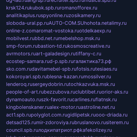
dg-lab.ru
angrup.ru
recruiter.spb.ru
music8.spb.ru
krsk124.ru
kubok.spb.ru
romanofforex.ru
analitikaplus.ru
spyonline.ru
zosikamery.ru
sloboda-ural.pp.ru
AUTO-COM.SU
hohota.net
alimy.ru
online-z.com
aromat-vostoka.ru
otdelkaexp.ru
mobilvest.ru
bbd.net.ru
mebelshop.msk.ru
smp-forum.ru
bastion-td.ru
kosmoscreative.ru
avrmotors.ru
art-galadesign.ru
tiffany-c.ru
ecostep-samara.ru
d-p.spb.ru
галактика73.рф
sko.com.ru
davitamebel-spb.ru
fotsis.ru
tesiaes.ru
kokoroyari.spb.ru
blesna-kazan.ru
mossilver.ru
lenderoq.ru
sergeydobrin.ru
tochkazvuka.msk.ru
people-of-art.ru
bezzubova.ru
clubtibet.ru
orior-aks.ru
dynamoauto.ru
szk-favorit.ru
carlines.ru
flatnsk.ru
kingbolenskaner.ru
alex-motor.ru
astroline.net.ru
act1.spb.ru
polyglot.com.ru
gidlipetsk.ru
ooo-driada.ru
detsad125.ru
mir-zdoroviya.ru
bruslanovo.ru
siterem.ru
council.spb.ru
лодкипатриот.рф
kafekolizey.ru