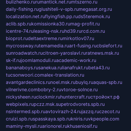
bulizhenko.ru
rumantick.net.ru
mtszerno.ru
daily-fishing.ru
glushiteli-v-spb.ru
megasat.org.ru
localization.net.ru
flyingfish.pp.ru
ds5teremok.ru
aclib.spb.ru
komissionka30.ru
mag-profit.ru
icentre-74.ru
leasing-nsk.ru
hd39.ru
rcd.com.ru
bioprot.ru
deltaextreme.ru
mirkotlov07.ru
mycrossway.ru
temamedia.ru
art-fusing.ru
cbslefort.ru
sunroadwatch.ru
citroen-yaroslavl.ru
ratnews.msk.ru
sk-if.ru
joomlamoduli.ru
academic-work.ru
bananaboys.ru
sanekua.ru
lianafrukt.ru
beta43.ru
tucsonwoori.com
alex-translation.ru
avantgardeclinics.ru
noel.msk.ru
buylq.ru
aquas-spb.ru
vilnerivne.com
bobry-2.ru
vtoroe-solnce.ru
nickysheen.ru
clockmir.ru
huntercraft.ru
стройокт.рф
webpixels.ru
pczz.msk.su
petrodvorets.spb.ru
nsintermed.spb.ru
avtovirazh-24.ru
jazzq.ru
czecot.ru
cruizi.spb.ru
spasskaya.spb.ru
kniris.ru
vkpeople.com
maminy-mysli.ru
arionorel.ru
khuseniosif.ru