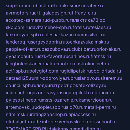
smp-forum.ru
bastion-td.ru
kosmoscreative.ru
avrmotors.ru
art-galadesign.ru
tiffany-c.ru
ecostep-samara.ru
d-p.spb.ru
галактика73.рф
sko.com.ru
davitamebel-spb.ru
fotsis.ru
tesiaes.ru
kokoroyari.spb.ru
blesna-kazan.ru
mossilver.ru
lenderoq.ru
sergeydobrin.ru
tochkazvuka.msk.ru
people-of-art.ru
bezzubova.ru
clubtibet.ru
orior-aks.ru
dynamoauto.ru
szk-favorit.ru
carlines.ru
flatnsk.ru
kingbolenskaner.ru
alex-motor.ru
astroline.net.ru
act1.spb.ru
polyglot.com.ru
gidlipetsk.ru
ooo-driada.ru
detsad125.ru
mir-zdoroviya.ru
bruslanovo.ru
siterem.ru
council.spb.ru
лодкипатриот.рф
kafekolizey.ru
iclub.net.ru
gazon-easy.ru
sugarepilekb.ru
grinox.ru
pylesostineco.ru
msts-ozarenie.ru
kameryjooan.ru
artemovskij.ru
dopler.spb.ru
aid70.ru
metall-perm.ru
ndm.msk.ru
ratingzooshop.ru
apiaccess.ru
globalautotrade.info
bezverhovskoe.ru
drsschool.ru
ZOOSMART.SPB.RU
dalakony.ru
medikijob.ru