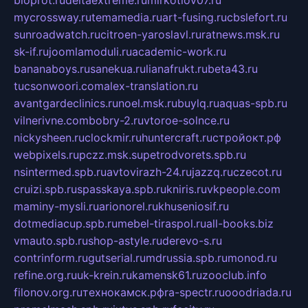
mycrossway.ru
temamedia.ru
art-fusing.ru
cbslefort.ru
sunroadwatch.ru
citroen-yaroslavl.ru
ratnews.msk.ru
sk-if.ru
joomlamoduli.ru
academic-work.ru
bananaboys.ru
sanekua.ru
lianafrukt.ru
beta43.ru
tucsonwoori.com
alex-translation.ru
avantgardeclinics.ru
noel.msk.ru
buylq.ru
aquas-spb.ru
vilnerivne.com
bobry-2.ru
vtoroe-solnce.ru
nickysheen.ru
clockmir.ru
huntercraft.ru
стройокт.рф
webpixels.ru
pczz.msk.su
petrodvorets.spb.ru
nsintermed.spb.ru
avtovirazh-24.ru
jazzq.ru
czecot.ru
cruizi.spb.ru
spasskaya.spb.ru
kniris.ru
vkpeople.com
maminy-mysli.ru
arionorel.ru
khuseniosif.ru
dotmediacup.spb.ru
mebel-tiraspol.ru
all-books.biz
vmauto.spb.ru
shop-astyle.ru
derevo-s.ru
contrinform.ru
gutserial.ru
mdrussia.spb.ru
monod.ru
refine.org.ru
uk-krein.ru
kamensk61.ru
zooclub.info
filonov.org.ru
технокамск.рф
ra-spectr.ru
ooodriada.ru