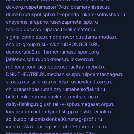
dcv.org.ru
spetsmaster174.ru
ipkameryhiseeu.ru
dum26.ru
ruspol.spb.ru
fr-opendp.ru
kam-solnyshko.ru
cheyenne-arapaho.ru
sevzapmetal.spb.ru
ted-lapidus.spb.ru
parasite-eliminator.ru
sigma-complete.ru
modernworld.ru
dama-moda.ru
eholot-group.ru
sk-nvkz.ru
DRONGOLD.RU
democratia2.ru
i-farmer.ru
mass-sport.org
jablonex.spb.ru
bookmess.ru
linkword.ru
refineua.com.ru
cs-spec.net.ru
altay-mebel.ru
DNK-THEATRE.RU
mechaniks.spb.ru
ipcamtechage.ru
skosta.ru
a-sun.ru
stroy-ldsp.ru
snowlands.org.ru
childrensshoes.ru
mrlizzy.ru
mebelsofiakrd.ru
bulizhenko.ru
rumantick.net.ru
mtszerno.ru
daily-fishing.ru
glushiteli-v-spb.ru
megasat.org.ru
localization.net.ru
flyingfish.pp.ru
ds5teremok.ru
aclib.spb.ru
komissionka30.ru
mag-profit.ru
icentre-74.ru
leasing-nsk.ru
hd39.ru
rcd.com.ru
bioprot.ru
deltaextreme.ru
mirkotlov07.ru