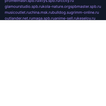
promelmash.spb.ru
ixtys.spb.ru
fccity.ru
glamourstudio.spb.ru
kola-nature.org
spbmaster.spb.ru
musicoutlet.ru
china.msk.ru
bulldog.su
grimm-online.ru
outlander.net.ru
maga.spb.ru
anime-sell.ru
keseloy.ru
газприборсервис.рф
karmin.spb.ru
shekswood.ru
tischlermebel.ru
automall66.ru
mag-vladimir.ru
yardbar.ru
kiwitour.spb.ru
indesign.com.ru
freestylemebel.ru
bany-samara.ru
rsei.ru
naidisvoyput.ru
mgsn-invest.ru
ipkamerasannce.ru
alicante-house.ru
ibelka74.ru
cozyhouse.info
vlkargalev-studio.ru
700mb.ru
figura-ufa.ru
alina-live.ru
belarusiannews.ru
womenknow.ru
dos-vniimk.ru
sega.net.ru
dv.net.ru
phenomenonsofhistory.com
telesputnik.net.ru
wall.pp.ru
pylesosroidmi.ru
gtc-clan.ru
cligs.ru
bibikazap.ru
popova.org.ru
netwhistler.spb.ru
bellvil.ru
bonzon.ru
iss-vladik.ru
defiparis.net.ru
las-gryzas.ru
amku.ru
electednews.spb.ru
feather.org.ru
spar72.ru
tankiigri.ru