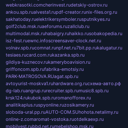
webkrasotki.com
cherinvest.ru
detskiy-ostrov.ru
ankou.spb.ru
alvesta1.ru
pdf-creator.ru
nix-files.org.ru
sakhatoday.ru
elektrikersymboler.ru
sputnikyes.ru
golf2club.msk.ru
aeforums.ru
zallclub.ru
multimodal.msk.ru
habaigry.ru
haikko.ru
sobakopedia.ru
isz-fest.ru
ewnc.info
screensaver-clock.net.ru
volnav.spb.ru
comnat.ru
npf.net.ru
7bit.pp.ru
kalugatur.ru
tesiaes.ru
card.com.ru
kazanka.spb.ru
gildiya-kuznecov.ru
kameryboavision.ru
griffoncom.spb.ru
fabrika-emotsiy.ru
PARK-MATROSOVA.RU
agat.spb.ru
avtoyurist-moskva1.ru
hardware.org.ru
схема-авто.рф
dg-lab.ru
angrup.ru
recruiter.spb.ru
music8.spb.ru
krsk124.ru
kubok.spb.ru
romanofforex.ru
analitikaplus.ru
spyonline.ru
zosikamery.ru
sloboda-ural.pp.ru
AUTO-COM.SU
hohota.net
alimy.ru
online-z.com
aromat-vostoka.ru
otdelkaexp.ru
mobilvest.ru
bbd.net.ru
mebelshop.msk.ru