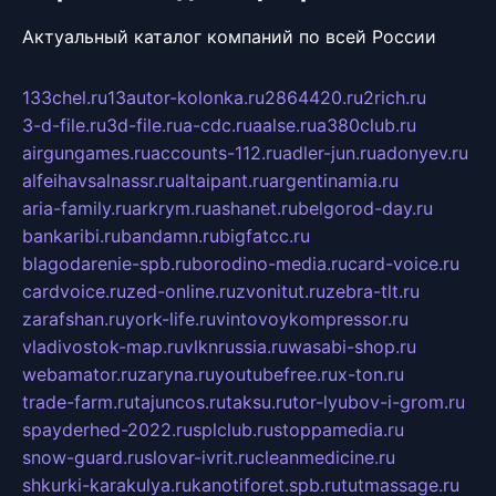
Актуальный каталог компаний по всей России
133chel.ru
13autor-kolonka.ru
2864420.ru
2rich.ru
3-d-file.ru
3d-file.ru
a-cdc.ru
aalse.ru
a380club.ru
airgungames.ru
accounts-112.ru
adler-jun.ru
adonyev.ru
alfeihavsalnassr.ru
altaipant.ru
argentinamia.ru
aria-family.ru
arkrym.ru
ashanet.ru
belgorod-day.ru
bankaribi.ru
bandamn.ru
bigfatcc.ru
blagodarenie-spb.ru
borodino-media.ru
card-voice.ru
cardvoice.ru
zed-online.ru
zvonitut.ru
zebra-tlt.ru
zarafshan.ru
york-life.ru
vintovoykompressor.ru
vladivostok-map.ru
vlknrussia.ru
wasabi-shop.ru
webamator.ru
zaryna.ru
youtubefree.ru
x-ton.ru
trade-farm.ru
tajuncos.ru
taksu.ru
tor-lyubov-i-grom.ru
spayderhed-2022.ru
splclub.ru
stoppamedia.ru
snow-guard.ru
slovar-ivrit.ru
cleanmedicine.ru
shkurki-karakulya.ru
kanotiforet.spb.ru
tutmassage.ru