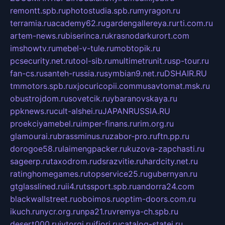
remontt.spb.ru
photostudia.spb.ru
myragon.ru
terramia.ru
academy62.ru
gardengallereya.ru
rti.com.ru
artem-news.ru
biserinca.ru
krasnodarkurort.com
imshowtv.ru
mebel-v-tule.ru
mobtopik.ru
pcsecurity.net.ru
tool-sib.ru
multimetrunit.ru
sp-tour.ru
fan-cs.ru
santeh-russia.ru
symbian9.net.ru
DSHAIR.RU
tmmotors.spb.ru
xjocuricopii.com
musavtomat.msk.ru
obustrojdom.ru
sovetcik.ru
ybaranovskaya.ru
ppknews.ru
cult-alshei.ru
JAPANRUSSIA.RU
proekciyamebel.ru
imper-finans.ru
rim.org.ru
glamourai.ru
brassminus.ru
zabor-pro.ru
ftn.pp.ru
dorogoe58.ru
laimengpacker.ru
kuzova-zapchasti.ru
sageerp.ru
taxodrom.ru
dsrazvitie.ru
hardcity.net.ru
ratinghomegames.ru
topservice25.ru
gubernyan.ru
gtglasslined.ru
ii4.ru
tssport.spb.ru
andorra24.com
blackwallstreet.ru
oboimos.ru
optim-doors.com.ru
ikuch.ru
nycr.org.ru
npa21.ru
vremya-ch.spb.ru
desert000.ru
ivtorgi.ru
ifiori.ru
catalog-statei.ru