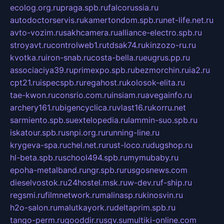
ecolog.org.ru
praga.spb.ru
falcorussia.ru
autodoctorservis.ru
kamertondom.spb.ru
net-life.net.ru
avto-vozim.ru
sakhcamera.ru
alliance-electro.spb.ru
stroyavt.ru
controlweb1.ru
tdsak74.ru
kinzozo-ru.ru
kvotka.ru
iron-snab.ru
costa-bella.ru
eugrus.pp.ru
associaciya39.ru
primexpo.spb.ru
bezmorchin.ru
ia2.ru
cpt21.ru
ispecspb.ru
regahost.ru
kolosok-elita.ru
tae-kwon.ru
consrio.com.ru
insiam.ru
avegainfo.ru
archery161.ru
bigencyclica.ru
vlast16.ru
korru.net
sarmiento.spb.su
extelopedia.ru
lammin-suo.spb.ru
iskatour.spb.ru
snpi.org.ru
running-line.ru
krygeva-spa.ru
chel.net.ru
rust-loco.ru
dugshop.ru
hl-beta.spb.ru
school494.spb.ru
mymubaby.ru
epoha-metalband.ru
ngr.spb.ru
rusgosnews.com
dieselvostok.ru
24hostel.msk.ru
w-dev.ru
f-ship.ru
regsmi.ru
filmnetwork.ru
malinasp.ru
kinosvin.ru
h2o-salon.ru
malutkayork.ru
deltaprim.spb.ru
tango-perm.ru
gooddir.ru
sgv.su
multiki-online.com