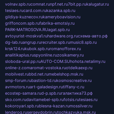
volnav.spb.ru
comnat.ru
npf.net.ru
7bit.pp.ru
kalugatur.ru
tesiaes.ru
card.com.ru
kazanka.spb.ru
gildiya-kuznecov.ru
kameryboavision.ru
griffoncom.spb.ru
fabrika-emotsiy.ru
PARK-MATROSOVA.RU
agat.spb.ru
avtoyurist-moskva1.ru
hardware.org.ru
схема-авто.рф
dg-lab.ru
angrup.ru
recruiter.spb.ru
music8.spb.ru
krsk124.ru
kubok.spb.ru
romanofforex.ru
analitikaplus.ru
spyonline.ru
zosikamery.ru
sloboda-ural.pp.ru
AUTO-COM.SU
hohota.net
alimy.ru
online-z.com
aromat-vostoka.ru
otdelkaexp.ru
mobilvest.ru
bbd.net.ru
mebelshop.msk.ru
smp-forum.ru
bastion-td.ru
kosmoscreative.ru
avrmotors.ru
art-galadesign.ru
tiffany-c.ru
ecostep-samara.ru
d-p.spb.ru
галактика73.рф
sko.com.ru
davitamebel-spb.ru
fotsis.ru
tesiaes.ru
kokoroyari.spb.ru
blesna-kazan.ru
mossilver.ru
lenderoq.ru
sergeydobrin.ru
tochkazvuka.msk.ru