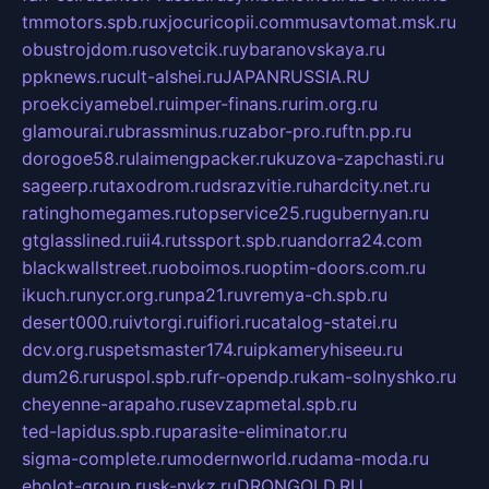
tmmotors.spb.ru
xjocuricopii.com
musavtomat.msk.ru
obustrojdom.ru
sovetcik.ru
ybaranovskaya.ru
ppknews.ru
cult-alshei.ru
JAPANRUSSIA.RU
proekciyamebel.ru
imper-finans.ru
rim.org.ru
glamourai.ru
brassminus.ru
zabor-pro.ru
ftn.pp.ru
dorogoe58.ru
laimengpacker.ru
kuzova-zapchasti.ru
sageerp.ru
taxodrom.ru
dsrazvitie.ru
hardcity.net.ru
ratinghomegames.ru
topservice25.ru
gubernyan.ru
gtglasslined.ru
ii4.ru
tssport.spb.ru
andorra24.com
blackwallstreet.ru
oboimos.ru
optim-doors.com.ru
ikuch.ru
nycr.org.ru
npa21.ru
vremya-ch.spb.ru
desert000.ru
ivtorgi.ru
ifiori.ru
catalog-statei.ru
dcv.org.ru
spetsmaster174.ru
ipkameryhiseeu.ru
dum26.ru
ruspol.spb.ru
fr-opendp.ru
kam-solnyshko.ru
cheyenne-arapaho.ru
sevzapmetal.spb.ru
ted-lapidus.spb.ru
parasite-eliminator.ru
sigma-complete.ru
modernworld.ru
dama-moda.ru
eholot-group.ru
sk-nvkz.ru
DRONGOLD.RU