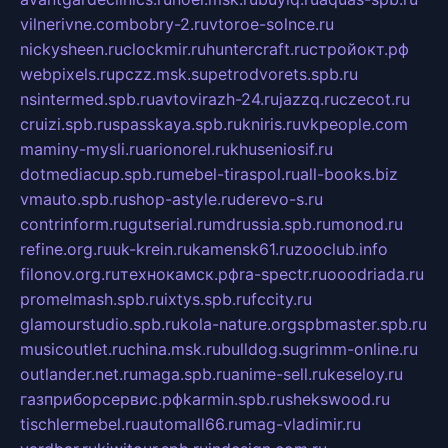
vilnerivne.com
bobry-2.ru
vtoroe-solnce.ru
nickysheen.ru
clockmir.ru
huntercraft.ru
стройокт.рф
webpixels.ru
pczz.msk.su
petrodvorets.spb.ru
nsintermed.spb.ru
avtovirazh-24.ru
jazzq.ru
czecot.ru
cruizi.spb.ru
spasskaya.spb.ru
kniris.ru
vkpeople.com
maminy-mysli.ru
arionorel.ru
khuseniosif.ru
dotmediacup.spb.ru
mebel-tiraspol.ru
all-books.biz
vmauto.spb.ru
shop-astyle.ru
derevo-s.ru
contrinform.ru
gutserial.ru
mdrussia.spb.ru
monod.ru
refine.org.ru
uk-krein.ru
kamensk61.ru
zooclub.info
filonov.org.ru
технокамск.рф
ra-spectr.ru
ooodriada.ru
promelmash.spb.ru
ixtys.spb.ru
fccity.ru
glamourstudio.spb.ru
kola-nature.org
spbmaster.spb.ru
musicoutlet.ru
china.msk.ru
bulldog.su
grimm-online.ru
outlander.net.ru
maga.spb.ru
anime-sell.ru
keseloy.ru
газприборсервис.рф
karmin.spb.ru
shekswood.ru
tischlermebel.ru
automall66.ru
mag-vladimir.ru