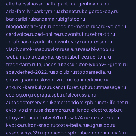
alfeihavsalnassr.ru
altaipant.ru
argentinamia.ru
aria-family.ru
arkrym.ru
ashanet.ru
belgorod-day.ru
bankaribi.ru
bandamn.ru
bigfatcc.ru
blagodarenie-spb.ru
borodino-media.ru
card-voice.ru
cardvoice.ru
zed-online.ru
zvonitut.ru
zebra-tlt.ru
zarafshan.ru
york-life.ru
vintovoykompressor.ru
vladivostok-map.ru
vlknrussia.ru
wasabi-shop.ru
webamator.ru
zaryna.ru
youtubefree.ru
x-ton.ru
trade-farm.ru
tajuncos.ru
taksu.ru
tor-lyubov-i-grom.ru
spayderhed-2022.ru
splclub.ru
stoppamedia.ru
snow-guard.ru
slovar-ivrit.ru
cleanmedicine.ru
shkurki-karakulya.ru
kanotiforet.spb.ru
tutmassage.ru
ecolog.org.ru
praga.spb.ru
falcorussia.ru
autodoctorservis.ru
kamertondom.spb.ru
net-life.net.ru
avto-vozim.ru
sakhcamera.ru
alliance-electro.spb.ru
stroyavt.ru
controlweb1.ru
tdsak74.ru
kinzozo-ru.ru
kvotka.ru
iron-snab.ru
costa-bella.ru
eugrus.pp.ru
associaciya39.ru
primexpo.spb.ru
bezmorchin.ru
ia2.ru