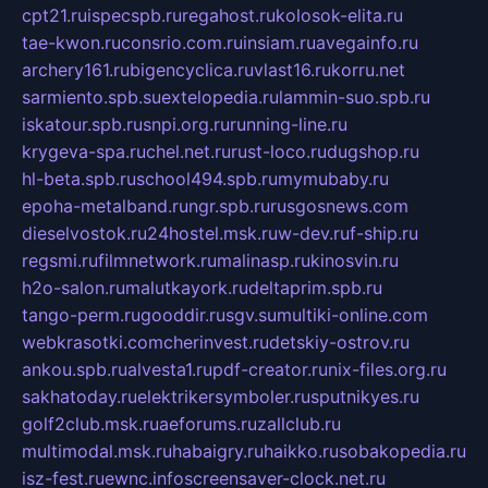
cpt21.ru
ispecspb.ru
regahost.ru
kolosok-elita.ru
tae-kwon.ru
consrio.com.ru
insiam.ru
avegainfo.ru
archery161.ru
bigencyclica.ru
vlast16.ru
korru.net
sarmiento.spb.su
extelopedia.ru
lammin-suo.spb.ru
iskatour.spb.ru
snpi.org.ru
running-line.ru
krygeva-spa.ru
chel.net.ru
rust-loco.ru
dugshop.ru
hl-beta.spb.ru
school494.spb.ru
mymubaby.ru
epoha-metalband.ru
ngr.spb.ru
rusgosnews.com
dieselvostok.ru
24hostel.msk.ru
w-dev.ru
f-ship.ru
regsmi.ru
filmnetwork.ru
malinasp.ru
kinosvin.ru
h2o-salon.ru
malutkayork.ru
deltaprim.spb.ru
tango-perm.ru
gooddir.ru
sgv.su
multiki-online.com
webkrasotki.com
cherinvest.ru
detskiy-ostrov.ru
ankou.spb.ru
alvesta1.ru
pdf-creator.ru
nix-files.org.ru
sakhatoday.ru
elektrikersymboler.ru
sputnikyes.ru
golf2club.msk.ru
aeforums.ru
zallclub.ru
multimodal.msk.ru
habaigry.ru
haikko.ru
sobakopedia.ru
isz-fest.ru
ewnc.info
screensaver-clock.net.ru