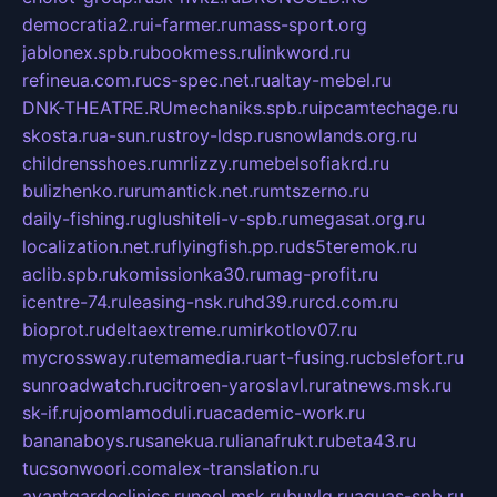
democratia2.ru
i-farmer.ru
mass-sport.org
jablonex.spb.ru
bookmess.ru
linkword.ru
refineua.com.ru
cs-spec.net.ru
altay-mebel.ru
DNK-THEATRE.RU
mechaniks.spb.ru
ipcamtechage.ru
skosta.ru
a-sun.ru
stroy-ldsp.ru
snowlands.org.ru
childrensshoes.ru
mrlizzy.ru
mebelsofiakrd.ru
bulizhenko.ru
rumantick.net.ru
mtszerno.ru
daily-fishing.ru
glushiteli-v-spb.ru
megasat.org.ru
localization.net.ru
flyingfish.pp.ru
ds5teremok.ru
aclib.spb.ru
komissionka30.ru
mag-profit.ru
icentre-74.ru
leasing-nsk.ru
hd39.ru
rcd.com.ru
bioprot.ru
deltaextreme.ru
mirkotlov07.ru
mycrossway.ru
temamedia.ru
art-fusing.ru
cbslefort.ru
sunroadwatch.ru
citroen-yaroslavl.ru
ratnews.msk.ru
sk-if.ru
joomlamoduli.ru
academic-work.ru
bananaboys.ru
sanekua.ru
lianafrukt.ru
beta43.ru
tucsonwoori.com
alex-translation.ru
avantgardeclinics.ru
noel.msk.ru
buylq.ru
aquas-spb.ru