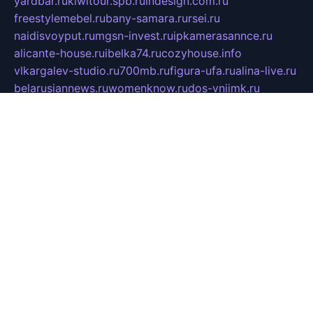
yardbar.ru
kiwitour.spb.ru
indesign.com.ru
freestylemebel.ru
bany-samara.ru
rsei.ru
naidisvoyput.ru
mgsn-invest.ru
ipkamerasannce.ru
alicante-house.ru
ibelka74.ru
cozyhouse.info
vlkargalev-studio.ru
700mb.ru
figura-ufa.ru
alina-live.ru
belarusiannews.ru
womenknow.ru
dos-vniimk.ru
sega.net.ru
dv.net.ru
phenomenonsofhistory.com
telesputnik.net.ru
wall.pp.ru
pylesosroidmi.ru
gtc-clan.ru
cligs.ru
bibikazap.ru
popova.org.ru
netwhistler.spb.ru
bellvil.ru
bonzon.ru
iss-vladik.ru
defiparis.net.ru
las-gryzas.ru
amku.ru
electednews.spb.ru
feather.org.ru
spar72.ru
tankiigri.ru
dominus.com.ru
ibtree.ru
sanykool.pp.ru
unixlib.org.ru
menatep.spb.ru
gartenterrassen.ru
printeka.ru
skvozilka.com.ru
parkovka-pub.ru
lovemobi.ru
art-ru.ru
emulatorz.com.ru
alucomp.com.ru
tatforum.com.ru
alternativa-profi.ru
dermakler.ru
artsurvey.ru
aredir.ru
khimspas.ru
centr-maxi.ru
2018r.ru