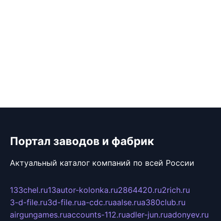
Портал заводов и фабрик
Актуальный каталог компаний по всей России
133chel.ru
13autor-kolonka.ru
2864420.ru
2rich.ru
3-d-file.ru
3d-file.ru
a-cdc.ru
aalse.ru
a380club.ru
airgungames.ru
accounts-112.ru
adler-jun.ru
adonyev.ru