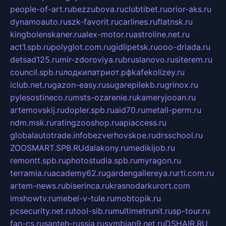
people-of-art.ru
bezzubova.ru
clubtibet.ru
orior-aks.ru
dynamoauto.ru
szk-favorit.ru
carlines.ru
flatnsk.ru
kingbolenskaner.ru
alex-motor.ru
astroline.net.ru
act1.spb.ru
polyglot.com.ru
gidlipetsk.ru
ooo-driada.ru
detsad125.ru
mir-zdoroviya.ru
bruslanovo.ru
siterem.ru
council.spb.ru
лодкипатриот.рф
kafekolizey.ru
iclub.net.ru
gazon-easy.ru
sugarepilekb.ru
grinox.ru
pylesostineco.ru
msts-ozarenie.ru
kameryjooan.ru
artemovskij.ru
dopler.spb.ru
aid70.ru
metall-perm.ru
ndm.msk.ru
ratingzooshop.ru
apiaccess.ru
globalautotrade.info
bezverhovskoe.ru
drsschool.ru
ZOOSMART.SPB.RU
dalakony.ru
medikijob.ru
remontt.spb.ru
photostudia.spb.ru
myragon.ru
terramia.ru
academy62.ru
gardengallereya.ru
rti.com.ru
artem-news.ru
biserinca.ru
krasnodarkurort.com
imshowtv.ru
mebel-v-tule.ru
mobtopik.ru
pcsecurity.net.ru
tool-sib.ru
multimetrunit.ru
sp-tour.ru
fan-cs.ru
santeh-russia.ru
symbian9.net.ru
DSHAIR.RU