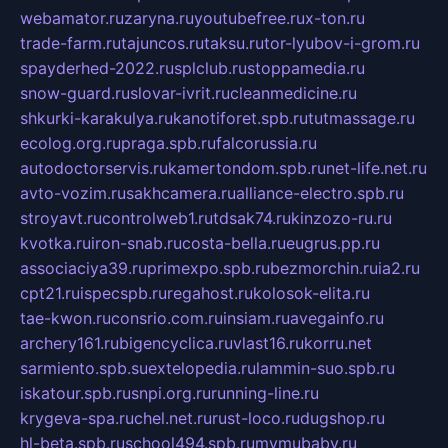
webamator.ru
zaryna.ru
youtubefree.ru
x-ton.ru
trade-farm.ru
tajuncos.ru
taksu.ru
tor-lyubov-i-grom.ru
spayderhed-2022.ru
splclub.ru
stoppamedia.ru
snow-guard.ru
slovar-ivrit.ru
cleanmedicine.ru
shkurki-karakulya.ru
kanotiforet.spb.ru
tutmassage.ru
ecolog.org.ru
praga.spb.ru
falcorussia.ru
autodoctorservis.ru
kamertondom.spb.ru
net-life.net.ru
avto-vozim.ru
sakhcamera.ru
alliance-electro.spb.ru
stroyavt.ru
controlweb1.ru
tdsak74.ru
kinzozo-ru.ru
kvotka.ru
iron-snab.ru
costa-bella.ru
eugrus.pp.ru
associaciya39.ru
primexpo.spb.ru
bezmorchin.ru
ia2.ru
cpt21.ru
ispecspb.ru
regahost.ru
kolosok-elita.ru
tae-kwon.ru
consrio.com.ru
insiam.ru
avegainfo.ru
archery161.ru
bigencyclica.ru
vlast16.ru
korru.net
sarmiento.spb.su
extelopedia.ru
lammin-suo.spb.ru
iskatour.spb.ru
snpi.org.ru
running-line.ru
krygeva-spa.ru
chel.net.ru
rust-loco.ru
dugshop.ru
hl-beta.spb.ru
school494.spb.ru
mymubaby.ru