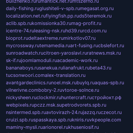
bulizhenko.ru
rumantick.net.ru
mtszerno.ru
daily-fishing.ru
glushiteli-v-spb.ru
megasat.org.ru
localization.net.ru
flyingfish.pp.ru
ds5teremok.ru
aclib.spb.ru
komissionka30.ru
mag-profit.ru
icentre-74.ru
leasing-nsk.ru
hd39.ru
rcd.com.ru
bioprot.ru
deltaextreme.ru
mirkotlov07.ru
mycrossway.ru
temamedia.ru
art-fusing.ru
cbslefort.ru
sunroadwatch.ru
citroen-yaroslavl.ru
ratnews.msk.ru
sk-if.ru
joomlamoduli.ru
academic-work.ru
bananaboys.ru
sanekua.ru
lianafrukt.ru
beta43.ru
tucsonwoori.com
alex-translation.ru
avantgardeclinics.ru
noel.msk.ru
buylq.ru
aquas-spb.ru
vilnerivne.com
bobry-2.ru
vtoroe-solnce.ru
nickysheen.ru
clockmir.ru
huntercraft.ru
стройокт.рф
webpixels.ru
pczz.msk.su
petrodvorets.spb.ru
nsintermed.spb.ru
avtovirazh-24.ru
jazzq.ru
czecot.ru
cruizi.spb.ru
spasskaya.spb.ru
kniris.ru
vkpeople.com
maminy-mysli.ru
arionorel.ru
khuseniosif.ru