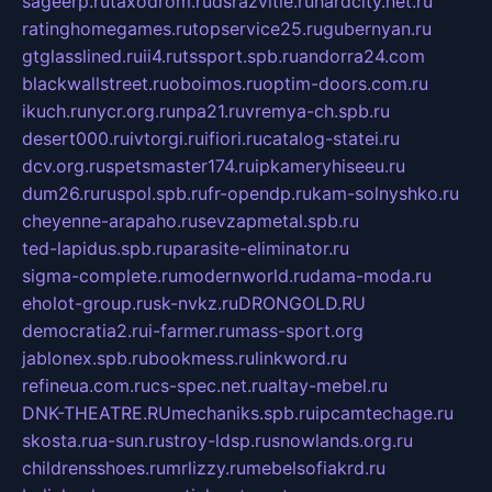
sageerp.ru
taxodrom.ru
dsrazvitie.ru
hardcity.net.ru
ratinghomegames.ru
topservice25.ru
gubernyan.ru
gtglasslined.ru
ii4.ru
tssport.spb.ru
andorra24.com
blackwallstreet.ru
oboimos.ru
optim-doors.com.ru
ikuch.ru
nycr.org.ru
npa21.ru
vremya-ch.spb.ru
desert000.ru
ivtorgi.ru
ifiori.ru
catalog-statei.ru
dcv.org.ru
spetsmaster174.ru
ipkameryhiseeu.ru
dum26.ru
ruspol.spb.ru
fr-opendp.ru
kam-solnyshko.ru
cheyenne-arapaho.ru
sevzapmetal.spb.ru
ted-lapidus.spb.ru
parasite-eliminator.ru
sigma-complete.ru
modernworld.ru
dama-moda.ru
eholot-group.ru
sk-nvkz.ru
DRONGOLD.RU
democratia2.ru
i-farmer.ru
mass-sport.org
jablonex.spb.ru
bookmess.ru
linkword.ru
refineua.com.ru
cs-spec.net.ru
altay-mebel.ru
DNK-THEATRE.RU
mechaniks.spb.ru
ipcamtechage.ru
skosta.ru
a-sun.ru
stroy-ldsp.ru
snowlands.org.ru
childrensshoes.ru
mrlizzy.ru
mebelsofiakrd.ru