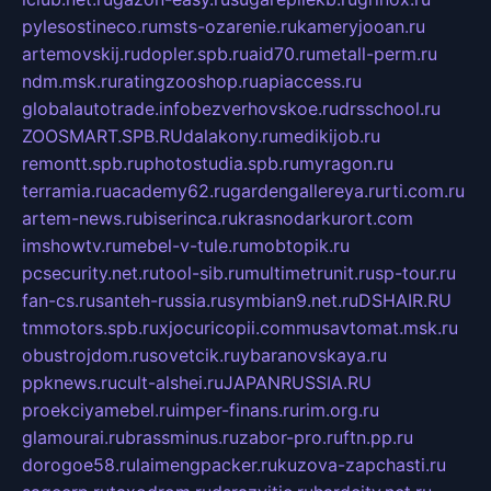
pylesostineco.ru
msts-ozarenie.ru
kameryjooan.ru
artemovskij.ru
dopler.spb.ru
aid70.ru
metall-perm.ru
ndm.msk.ru
ratingzooshop.ru
apiaccess.ru
globalautotrade.info
bezverhovskoe.ru
drsschool.ru
ZOOSMART.SPB.RU
dalakony.ru
medikijob.ru
remontt.spb.ru
photostudia.spb.ru
myragon.ru
terramia.ru
academy62.ru
gardengallereya.ru
rti.com.ru
artem-news.ru
biserinca.ru
krasnodarkurort.com
imshowtv.ru
mebel-v-tule.ru
mobtopik.ru
pcsecurity.net.ru
tool-sib.ru
multimetrunit.ru
sp-tour.ru
fan-cs.ru
santeh-russia.ru
symbian9.net.ru
DSHAIR.RU
tmmotors.spb.ru
xjocuricopii.com
musavtomat.msk.ru
obustrojdom.ru
sovetcik.ru
ybaranovskaya.ru
ppknews.ru
cult-alshei.ru
JAPANRUSSIA.RU
proekciyamebel.ru
imper-finans.ru
rim.org.ru
glamourai.ru
brassminus.ru
zabor-pro.ru
ftn.pp.ru
dorogoe58.ru
laimengpacker.ru
kuzova-zapchasti.ru