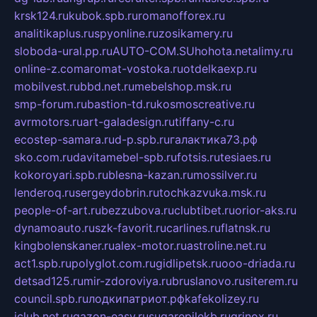
krsk124.ru
kubok.spb.ru
romanofforex.ru
analitikaplus.ru
spyonline.ru
zosikamery.ru
sloboda-ural.pp.ru
AUTO-COM.SU
hohota.net
alimy.ru
online-z.com
aromat-vostoka.ru
otdelkaexp.ru
mobilvest.ru
bbd.net.ru
mebelshop.msk.ru
smp-forum.ru
bastion-td.ru
kosmoscreative.ru
avrmotors.ru
art-galadesign.ru
tiffany-c.ru
ecostep-samara.ru
d-p.spb.ru
галактика73.рф
sko.com.ru
davitamebel-spb.ru
fotsis.ru
tesiaes.ru
kokoroyari.spb.ru
blesna-kazan.ru
mossilver.ru
lenderoq.ru
sergeydobrin.ru
tochkazvuka.msk.ru
people-of-art.ru
bezzubova.ru
clubtibet.ru
orior-aks.ru
dynamoauto.ru
szk-favorit.ru
carlines.ru
flatnsk.ru
kingbolenskaner.ru
alex-motor.ru
astroline.net.ru
act1.spb.ru
polyglot.com.ru
gidlipetsk.ru
ooo-driada.ru
detsad125.ru
mir-zdoroviya.ru
bruslanovo.ru
siterem.ru
council.spb.ru
лодкипатриот.рф
kafekolizey.ru
iclub.net.ru
gazon-easy.ru
sugarepilekb.ru
grinox.ru