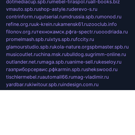
dotmediacup.spb.ru
mebel-tiraspol.ru
all-books.biz
vmauto.spb.ru
shop-astyle.ru
derevo-s.ru
contrinform.ru
gutserial.ru
mdrussia.spb.ru
monod.ru
refine.org.ru
uk-krein.ru
kamensk61.ru
zooclub.info
filonov.org.ru
технокамск.рф
ra-spectr.ru
ooodriada.ru
promelmash.spb.ru
ixtys.spb.ru
fccity.ru
glamourstudio.spb.ru
kola-nature.org
spbmaster.spb.ru
musicoutlet.ru
china.msk.ru
bulldog.su
grimm-online.ru
outlander.net.ru
maga.spb.ru
anime-sell.ru
keseloy.ru
газприборсервис.рф
karmin.spb.ru
shekswood.ru
tischlermebel.ru
automall66.ru
mag-vladimir.ru
yardbar.ru
kiwitour.spb.ru
indesign.com.ru
freestylemebel.ru
bany-samara.ru
rsei.ru
naidisvoyput.ru
mgsn-invest.ru
ipkamerasannce.ru
alicante-house.ru
ibelka74.ru
cozyhouse.info
vlkargalev-studio.ru
700mb.ru
figura-ufa.ru
alina-live.ru
belarusiannews.ru
womenknow.ru
dos-vniimk.ru
sega.net.ru
dv.net.ru
phenomenonsofhistory.com