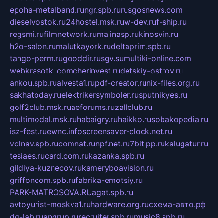
epoha-metalband.ru
ngr.spb.ru
rusgosnews.com
dieselvostok.ru
24hostel.msk.ru
w-dev.ru
f-ship.ru
regsmi.ru
filmnetwork.ru
malinasp.ru
kinosvin.ru
h2o-salon.ru
malutkayork.ru
deltaprim.spb.ru
tango-perm.ru
gooddir.ru
sgv.su
multiki-online.com
webkrasotki.com
cherinvest.ru
detskiy-ostrov.ru
ankou.spb.ru
alvesta1.ru
pdf-creator.ru
nix-files.org.ru
sakhatoday.ru
elektrikersymboler.ru
sputnikyes.ru
golf2club.msk.ru
aeforums.ru
zallclub.ru
multimodal.msk.ru
habaigry.ru
haikko.ru
sobakopedia.ru
isz-fest.ru
ewnc.info
screensaver-clock.net.ru
volnav.spb.ru
comnat.ru
npf.net.ru
7bit.pp.ru
kalugatur.ru
tesiaes.ru
card.com.ru
kazanka.spb.ru
gildiya-kuznecov.ru
kameryboavision.ru
griffoncom.spb.ru
fabrika-emotsiy.ru
PARK-MATROSOVA.RU
agat.spb.ru
avtoyurist-moskva1.ru
hardware.org.ru
схема-авто.рф
dg-lab.ru
angrup.ru
recruiter.spb.ru
music8.spb.ru