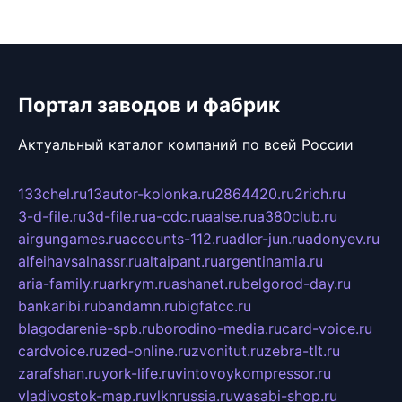
Портал заводов и фабрик
Актуальный каталог компаний по всей России
133chel.ru
13autor-kolonka.ru
2864420.ru
2rich.ru
3-d-file.ru
3d-file.ru
a-cdc.ru
aalse.ru
a380club.ru
airgungames.ru
accounts-112.ru
adler-jun.ru
adonyev.ru
alfeihavsalnassr.ru
altaipant.ru
argentinamia.ru
aria-family.ru
arkrym.ru
ashanet.ru
belgorod-day.ru
bankaribi.ru
bandamn.ru
bigfatcc.ru
blagodarenie-spb.ru
borodino-media.ru
card-voice.ru
cardvoice.ru
zed-online.ru
zvonitut.ru
zebra-tlt.ru
zarafshan.ru
york-life.ru
vintovoykompressor.ru
vladivostok-map.ru
vlknrussia.ru
wasabi-shop.ru