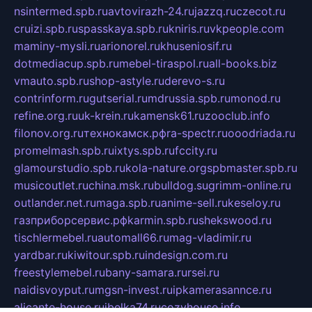
nsintermed.spb.ru
avtovirazh-24.ru
jazzq.ru
czecot.ru
cruizi.spb.ru
spasskaya.spb.ru
kniris.ru
vkpeople.com
maminy-mysli.ru
arionorel.ru
khuseniosif.ru
dotmediacup.spb.ru
mebel-tiraspol.ru
all-books.biz
vmauto.spb.ru
shop-astyle.ru
derevo-s.ru
contrinform.ru
gutserial.ru
mdrussia.spb.ru
monod.ru
refine.org.ru
uk-krein.ru
kamensk61.ru
zooclub.info
filonov.org.ru
технокамск.рф
ra-spectr.ru
ooodriada.ru
promelmash.spb.ru
ixtys.spb.ru
fccity.ru
glamourstudio.spb.ru
kola-nature.org
spbmaster.spb.ru
musicoutlet.ru
china.msk.ru
bulldog.su
grimm-online.ru
outlander.net.ru
maga.spb.ru
anime-sell.ru
keseloy.ru
газприборсервис.рф
karmin.spb.ru
shekswood.ru
tischlermebel.ru
automall66.ru
mag-vladimir.ru
yardbar.ru
kiwitour.spb.ru
indesign.com.ru
freestylemebel.ru
bany-samara.ru
rsei.ru
naidisvoyput.ru
mgsn-invest.ru
ipkamerasannce.ru
alicante-house.ru
ibelka74.ru
cozyhouse.info