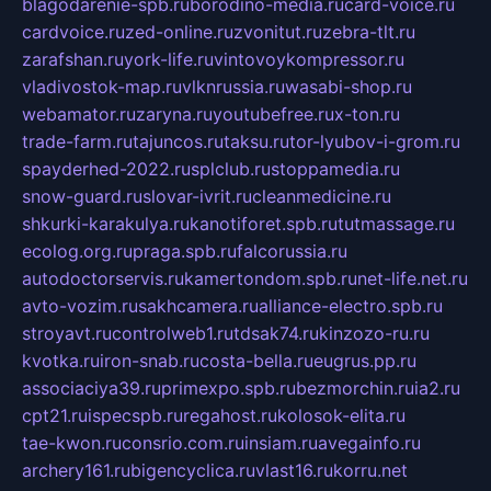
blagodarenie-spb.ru
borodino-media.ru
card-voice.ru
cardvoice.ru
zed-online.ru
zvonitut.ru
zebra-tlt.ru
zarafshan.ru
york-life.ru
vintovoykompressor.ru
vladivostok-map.ru
vlknrussia.ru
wasabi-shop.ru
webamator.ru
zaryna.ru
youtubefree.ru
x-ton.ru
trade-farm.ru
tajuncos.ru
taksu.ru
tor-lyubov-i-grom.ru
spayderhed-2022.ru
splclub.ru
stoppamedia.ru
snow-guard.ru
slovar-ivrit.ru
cleanmedicine.ru
shkurki-karakulya.ru
kanotiforet.spb.ru
tutmassage.ru
ecolog.org.ru
praga.spb.ru
falcorussia.ru
autodoctorservis.ru
kamertondom.spb.ru
net-life.net.ru
avto-vozim.ru
sakhcamera.ru
alliance-electro.spb.ru
stroyavt.ru
controlweb1.ru
tdsak74.ru
kinzozo-ru.ru
kvotka.ru
iron-snab.ru
costa-bella.ru
eugrus.pp.ru
associaciya39.ru
primexpo.spb.ru
bezmorchin.ru
ia2.ru
cpt21.ru
ispecspb.ru
regahost.ru
kolosok-elita.ru
tae-kwon.ru
consrio.com.ru
insiam.ru
avegainfo.ru
archery161.ru
bigencyclica.ru
vlast16.ru
korru.net