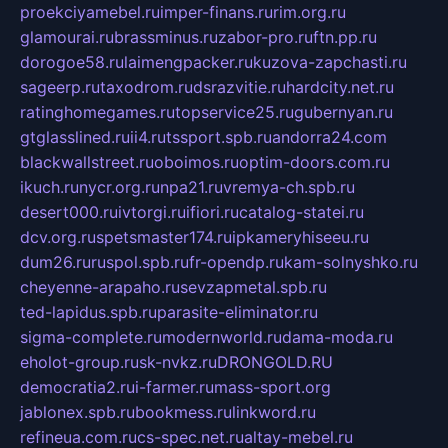
proekciyamebel.ru
imper-finans.ru
rim.org.ru
glamourai.ru
brassminus.ru
zabor-pro.ru
ftn.pp.ru
dorogoe58.ru
laimengpacker.ru
kuzova-zapchasti.ru
sageerp.ru
taxodrom.ru
dsrazvitie.ru
hardcity.net.ru
ratinghomegames.ru
topservice25.ru
gubernyan.ru
gtglasslined.ru
ii4.ru
tssport.spb.ru
andorra24.com
blackwallstreet.ru
oboimos.ru
optim-doors.com.ru
ikuch.ru
nycr.org.ru
npa21.ru
vremya-ch.spb.ru
desert000.ru
ivtorgi.ru
ifiori.ru
catalog-statei.ru
dcv.org.ru
spetsmaster174.ru
ipkameryhiseeu.ru
dum26.ru
ruspol.spb.ru
fr-opendp.ru
kam-solnyshko.ru
cheyenne-arapaho.ru
sevzapmetal.spb.ru
ted-lapidus.spb.ru
parasite-eliminator.ru
sigma-complete.ru
modernworld.ru
dama-moda.ru
eholot-group.ru
sk-nvkz.ru
DRONGOLD.RU
democratia2.ru
i-farmer.ru
mass-sport.org
jablonex.spb.ru
bookmess.ru
linkword.ru
refineua.com.ru
cs-spec.net.ru
altay-mebel.ru