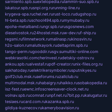
sarmiento.spb.su
extelopedia.ru
lammin-suo.spb.ru
iskatour.spb.ru
snpi.org.ru
running-line.ru
krygeva-spa.ru
chel.net.ru
rust-loco.ru
dugshop.ru
hl-beta.spb.ru
school494.spb.ru
mymubaby.ru
epoha-metalband.ru
ngr.spb.ru
rusgosnews.com
dieselvostok.ru
24hostel.msk.ru
w-dev.ru
f-ship.ru
regsmi.ru
filmnetwork.ru
malinasp.ru
kinosvin.ru
h2o-salon.ru
malutkayork.ru
deltaprim.spb.ru
tango-perm.ru
gooddir.ru
sgv.su
multiki-online.com
webkrasotki.com
cherinvest.ru
detskiy-ostrov.ru
ankou.spb.ru
alvesta1.ru
pdf-creator.ru
nix-files.org.ru
sakhatoday.ru
elektrikersymboler.ru
sputnikyes.ru
golf2club.msk.ru
aeforums.ru
zallclub.ru
multimodal.msk.ru
habaigry.ru
haikko.ru
sobakopedia.ru
isz-fest.ru
ewnc.info
screensaver-clock.net.ru
volnav.spb.ru
comnat.ru
npf.net.ru
7bit.pp.ru
kalugatur.ru
tesiaes.ru
card.com.ru
kazanka.spb.ru
gildiya-kuznecov.ru
kameryboavision.ru