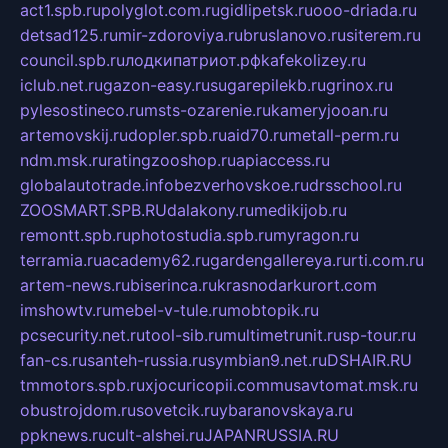
act1.spb.ru
polyglot.com.ru
gidlipetsk.ru
ooo-driada.ru
detsad125.ru
mir-zdoroviya.ru
bruslanovo.ru
siterem.ru
council.spb.ru
лодкипатриот.рф
kafekolizey.ru
iclub.net.ru
gazon-easy.ru
sugarepilekb.ru
grinox.ru
pylesostineco.ru
msts-ozarenie.ru
kameryjooan.ru
artemovskij.ru
dopler.spb.ru
aid70.ru
metall-perm.ru
ndm.msk.ru
ratingzooshop.ru
apiaccess.ru
globalautotrade.info
bezverhovskoe.ru
drsschool.ru
ZOOSMART.SPB.RU
dalakony.ru
medikijob.ru
remontt.spb.ru
photostudia.spb.ru
myragon.ru
terramia.ru
academy62.ru
gardengallereya.ru
rti.com.ru
artem-news.ru
biserinca.ru
krasnodarkurort.com
imshowtv.ru
mebel-v-tule.ru
mobtopik.ru
pcsecurity.net.ru
tool-sib.ru
multimetrunit.ru
sp-tour.ru
fan-cs.ru
santeh-russia.ru
symbian9.net.ru
DSHAIR.RU
tmmotors.spb.ru
xjocuricopii.com
musavtomat.msk.ru
obustrojdom.ru
sovetcik.ru
ybaranovskaya.ru
ppknews.ru
cult-alshei.ru
JAPANRUSSIA.RU