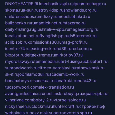
DNK-THEATRE.RU
mechaniks.spb.ru
ipcamtechage.ru
skosta.ru
a-sun.ru
stroy-ldsp.ru
snowlands.org.ru
childrensshoes.ru
mrlizzy.ru
mebelsofiakrd.ru
bulizhenko.ru
rumantick.net.ru
mtszerno.ru
daily-fishing.ru
glushiteli-v-spb.ru
megasat.org.ru
localization.net.ru
flyingfish.pp.ru
ds5teremok.ru
aclib.spb.ru
komissionka30.ru
mag-profit.ru
icentre-74.ru
leasing-nsk.ru
hd39.ru
rcd.com.ru
bioprot.ru
deltaextreme.ru
mirkotlov07.ru
mycrossway.ru
temamedia.ru
art-fusing.ru
cbslefort.ru
sunroadwatch.ru
citroen-yaroslavl.ru
ratnews.msk.ru
sk-if.ru
joomlamoduli.ru
academic-work.ru
bananaboys.ru
sanekua.ru
lianafrukt.ru
beta43.ru
tucsonwoori.com
alex-translation.ru
avantgardeclinics.ru
noel.msk.ru
buylq.ru
aquas-spb.ru
vilnerivne.com
bobry-2.ru
vtoroe-solnce.ru
nickysheen.ru
clockmir.ru
huntercraft.ru
стройокт.рф
webpixels.ru
pczz.msk.su
petrodvorets.spb.ru