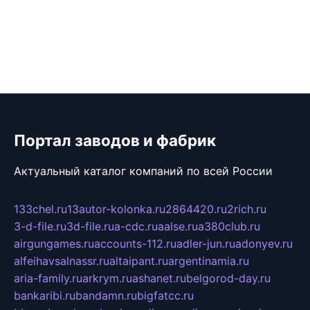
Портал заводов и фабрик
Актуальный каталог компаний по всей России
133chel.ru
13autor-kolonka.ru
2864420.ru
2rich.ru
3-d-file.ru
3d-file.ru
a-cdc.ru
aalse.ru
a380club.ru
airgungames.ru
accounts-112.ru
adler-jun.ru
adonyev.ru
alfeihavsalnassr.ru
altaipant.ru
argentinamia.ru
aria-family.ru
arkrym.ru
ashanet.ru
belgorod-day.ru
bankaribi.ru
bandamn.ru
bigfatcc.ru