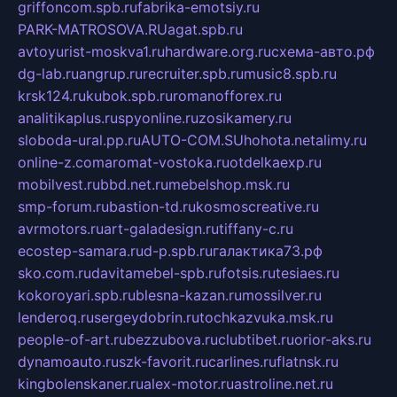
griffoncom.spb.ru
fabrika-emotsiy.ru
PARK-MATROSOVA.RU
agat.spb.ru
avtoyurist-moskva1.ru
hardware.org.ru
схема-авто.рф
dg-lab.ru
angrup.ru
recruiter.spb.ru
music8.spb.ru
krsk124.ru
kubok.spb.ru
romanofforex.ru
analitikaplus.ru
spyonline.ru
zosikamery.ru
sloboda-ural.pp.ru
AUTO-COM.SU
hohota.net
alimy.ru
online-z.com
aromat-vostoka.ru
otdelkaexp.ru
mobilvest.ru
bbd.net.ru
mebelshop.msk.ru
smp-forum.ru
bastion-td.ru
kosmoscreative.ru
avrmotors.ru
art-galadesign.ru
tiffany-c.ru
ecostep-samara.ru
d-p.spb.ru
галактика73.рф
sko.com.ru
davitamebel-spb.ru
fotsis.ru
tesiaes.ru
kokoroyari.spb.ru
blesna-kazan.ru
mossilver.ru
lenderoq.ru
sergeydobrin.ru
tochkazvuka.msk.ru
people-of-art.ru
bezzubova.ru
clubtibet.ru
orior-aks.ru
dynamoauto.ru
szk-favorit.ru
carlines.ru
flatnsk.ru
kingbolenskaner.ru
alex-motor.ru
astroline.net.ru