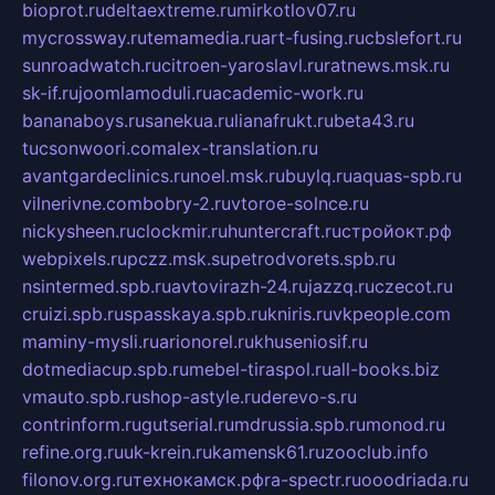
bioprot.ru
deltaextreme.ru
mirkotlov07.ru
mycrossway.ru
temamedia.ru
art-fusing.ru
cbslefort.ru
sunroadwatch.ru
citroen-yaroslavl.ru
ratnews.msk.ru
sk-if.ru
joomlamoduli.ru
academic-work.ru
bananaboys.ru
sanekua.ru
lianafrukt.ru
beta43.ru
tucsonwoori.com
alex-translation.ru
avantgardeclinics.ru
noel.msk.ru
buylq.ru
aquas-spb.ru
vilnerivne.com
bobry-2.ru
vtoroe-solnce.ru
nickysheen.ru
clockmir.ru
huntercraft.ru
стройокт.рф
webpixels.ru
pczz.msk.su
petrodvorets.spb.ru
nsintermed.spb.ru
avtovirazh-24.ru
jazzq.ru
czecot.ru
cruizi.spb.ru
spasskaya.spb.ru
kniris.ru
vkpeople.com
maminy-mysli.ru
arionorel.ru
khuseniosif.ru
dotmediacup.spb.ru
mebel-tiraspol.ru
all-books.biz
vmauto.spb.ru
shop-astyle.ru
derevo-s.ru
contrinform.ru
gutserial.ru
mdrussia.spb.ru
monod.ru
refine.org.ru
uk-krein.ru
kamensk61.ru
zooclub.info
filonov.org.ru
технокамск.рф
ra-spectr.ru
ooodriada.ru