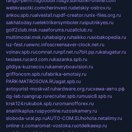
tango-perm.ru
gooddir.ru
sgv.su
multiki-online.com
webkrasotki.com
cherinvest.ru
detskiy-ostrov.ru
ankou.spb.ru
alvesta1.ru
pdf-creator.ru
nix-files.org.ru
sakhatoday.ru
elektrikersymboler.ru
sputnikyes.ru
golf2club.msk.ru
aeforums.ru
zallclub.ru
multimodal.msk.ru
habaigry.ru
haikko.ru
sobakopedia.ru
isz-fest.ru
ewnc.info
screensaver-clock.net.ru
volnav.spb.ru
comnat.ru
npf.net.ru
7bit.pp.ru
kalugatur.ru
tesiaes.ru
card.com.ru
kazanka.spb.ru
gildiya-kuznecov.ru
kameryboavision.ru
griffoncom.spb.ru
fabrika-emotsiy.ru
PARK-MATROSOVA.RU
agat.spb.ru
avtoyurist-moskva1.ru
hardware.org.ru
схема-авто.рф
dg-lab.ru
angrup.ru
recruiter.spb.ru
music8.spb.ru
krsk124.ru
kubok.spb.ru
romanofforex.ru
analitikaplus.ru
spyonline.ru
zosikamery.ru
sloboda-ural.pp.ru
AUTO-COM.SU
hohota.net
alimy.ru
online-z.com
aromat-vostoka.ru
otdelkaexp.ru