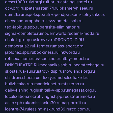
desert000.ru
ivtorgi.ru
ifiori.ru
catalog-statei.ru
dcv.org.ru
spetsmaster174.ru
ipkameryhiseeu.ru
dum26.ru
ruspol.spb.ru
fr-opendp.ru
kam-solnyshko.ru
cheyenne-arapaho.ru
sevzapmetal.spb.ru
ted-lapidus.spb.ru
parasite-eliminator.ru
sigma-complete.ru
modernworld.ru
dama-moda.ru
eholot-group.ru
sk-nvkz.ru
DRONGOLD.RU
democratia2.ru
i-farmer.ru
mass-sport.org
jablonex.spb.ru
bookmess.ru
linkword.ru
refineua.com.ru
cs-spec.net.ru
altay-mebel.ru
DNK-THEATRE.RU
mechaniks.spb.ru
ipcamtechage.ru
skosta.ru
a-sun.ru
stroy-ldsp.ru
snowlands.org.ru
childrensshoes.ru
mrlizzy.ru
mebelsofiakrd.ru
bulizhenko.ru
rumantick.net.ru
mtszerno.ru
daily-fishing.ru
glushiteli-v-spb.ru
megasat.org.ru
localization.net.ru
flyingfish.pp.ru
ds5teremok.ru
aclib.spb.ru
komissionka30.ru
mag-profit.ru
icentre-74.ru
leasing-nsk.ru
hd39.ru
rcd.com.ru