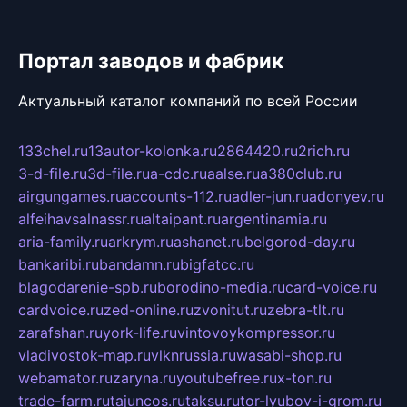
Портал заводов и фабрик
Актуальный каталог компаний по всей России
133chel.ru
13autor-kolonka.ru
2864420.ru
2rich.ru
3-d-file.ru
3d-file.ru
a-cdc.ru
aalse.ru
a380club.ru
airgungames.ru
accounts-112.ru
adler-jun.ru
adonyev.ru
alfeihavsalnassr.ru
altaipant.ru
argentinamia.ru
aria-family.ru
arkrym.ru
ashanet.ru
belgorod-day.ru
bankaribi.ru
bandamn.ru
bigfatcc.ru
blagodarenie-spb.ru
borodino-media.ru
card-voice.ru
cardvoice.ru
zed-online.ru
zvonitut.ru
zebra-tlt.ru
zarafshan.ru
york-life.ru
vintovoykompressor.ru
vladivostok-map.ru
vlknrussia.ru
wasabi-shop.ru
webamator.ru
zaryna.ru
youtubefree.ru
x-ton.ru
trade-farm.ru
tajuncos.ru
taksu.ru
tor-lyubov-i-grom.ru