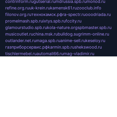
contrinform.ru
gutserial.ru
mdrussia.spb.ru
monod.ru
refine.org.ru
uk-krein.ru
kamensk61.ru
zooclub.info
filonov.org.ru
технокамск.рф
ra-spectr.ru
ooodriada.ru
promelmash.spb.ru
ixtys.spb.ru
fccity.ru
glamourstudio.spb.ru
kola-nature.org
spbmaster.spb.ru
musicoutlet.ru
china.msk.ru
bulldog.su
grimm-online.ru
outlander.net.ru
maga.spb.ru
anime-sell.ru
keseloy.ru
газприборсервис.рф
karmin.spb.ru
shekswood.ru
tischlermebel.ru
automall66.ru
mag-vladimir.ru
yardbar.ru
kiwitour.spb.ru
indesign.com.ru
freestylemebel.ru
bany-samara.ru
rsei.ru
naidisvoyput.ru
mgsn-invest.ru
ipkamerasannce.ru
alicante-house.ru
ibelka74.ru
cozyhouse.info
vlkargalev-studio.ru
700mb.ru
figura-ufa.ru
alina-live.ru
belarusiannews.ru
womenknow.ru
dos-vniimk.ru
sega.net.ru
dv.net.ru
phenomenonsofhistory.com
telesputnik.net.ru
wall.pp.ru
pylesosroidmi.ru
gtc-clan.ru
cligs.ru
bibikazap.ru
popova.org.ru