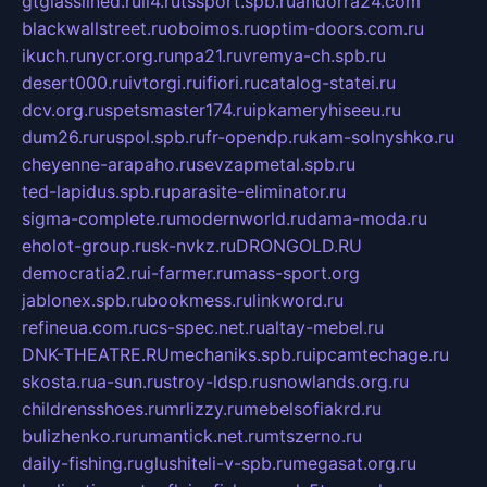
gtglasslined.ru
ii4.ru
tssport.spb.ru
andorra24.com
blackwallstreet.ru
oboimos.ru
optim-doors.com.ru
ikuch.ru
nycr.org.ru
npa21.ru
vremya-ch.spb.ru
desert000.ru
ivtorgi.ru
ifiori.ru
catalog-statei.ru
dcv.org.ru
spetsmaster174.ru
ipkameryhiseeu.ru
dum26.ru
ruspol.spb.ru
fr-opendp.ru
kam-solnyshko.ru
cheyenne-arapaho.ru
sevzapmetal.spb.ru
ted-lapidus.spb.ru
parasite-eliminator.ru
sigma-complete.ru
modernworld.ru
dama-moda.ru
eholot-group.ru
sk-nvkz.ru
DRONGOLD.RU
democratia2.ru
i-farmer.ru
mass-sport.org
jablonex.spb.ru
bookmess.ru
linkword.ru
refineua.com.ru
cs-spec.net.ru
altay-mebel.ru
DNK-THEATRE.RU
mechaniks.spb.ru
ipcamtechage.ru
skosta.ru
a-sun.ru
stroy-ldsp.ru
snowlands.org.ru
childrensshoes.ru
mrlizzy.ru
mebelsofiakrd.ru
bulizhenko.ru
rumantick.net.ru
mtszerno.ru
daily-fishing.ru
glushiteli-v-spb.ru
megasat.org.ru