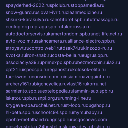
spayderhed-2022.ru
splclub.ru
stoppamedia.ru
snow-guard.ru
slovar-ivrit.ru
cleanmedicine.ru
shkurki-karakulya.ru
kanotiforet.spb.ru
tutmassage.ru
ecolog.org.ru
praga.spb.ru
falcorussia.ru
autodoctorservis.ru
kamertondom.spb.ru
net-life.net.ru
avto-vozim.ru
sakhcamera.ru
alliance-electro.spb.ru
stroyavt.ru
controlweb1.ru
tdsak74.ru
kinzozo-ru.ru
kvotka.ru
iron-snab.ru
costa-bella.ru
eugrus.pp.ru
associaciya39.ru
primexpo.spb.ru
bezmorchin.ru
ia2.ru
cpt21.ru
ispecspb.ru
regahost.ru
kolosok-elita.ru
tae-kwon.ru
consrio.com.ru
insiam.ru
avegainfo.ru
archery161.ru
bigencyclica.ru
vlast16.ru
korru.net
sarmiento.spb.su
extelopedia.ru
lammin-suo.spb.ru
iskatour.spb.ru
snpi.org.ru
running-line.ru
krygeva-spa.ru
chel.net.ru
rust-loco.ru
dugshop.ru
hl-beta.spb.ru
school494.spb.ru
mymubaby.ru
epoha-metalband.ru
ngr.spb.ru
rusgosnews.com
dieselvostok.ru
24hostel.msk.ru
w-dev.ru
f-ship.ru