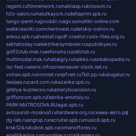
regsmi.ru
filmnetwork.ru
malinasp.ru
kinosvin.ru
h2o-salon.ru
malutkayork.ru
deltaprim.spb.ru
tango-perm.ru
gooddir.ru
sgv.su
multiki-online.com
webkrasotki.com
cherinvest.ru
detskiy-ostrov.ru
ankou.spb.ru
alvesta1.ru
pdf-creator.ru
nix-files.org.ru
sakhatoday.ru
elektrikersymboler.ru
sputnikyes.ru
golf2club.msk.ru
aeforums.ru
zallclub.ru
multimodal.msk.ru
habaigry.ru
haikko.ru
sobakopedia.ru
isz-fest.ru
ewnc.info
screensaver-clock.net.ru
volnav.spb.ru
comnat.ru
npf.net.ru
7bit.pp.ru
kalugatur.ru
tesiaes.ru
card.com.ru
kazanka.spb.ru
gildiya-kuznecov.ru
kameryboavision.ru
griffoncom.spb.ru
fabrika-emotsiy.ru
PARK-MATROSOVA.RU
agat.spb.ru
avtoyurist-moskva1.ru
hardware.org.ru
схема-авто.рф
dg-lab.ru
angrup.ru
recruiter.spb.ru
music8.spb.ru
krsk124.ru
kubok.spb.ru
romanofforex.ru
analitikaplus.ru
spyonline.ru
zosikamery.ru