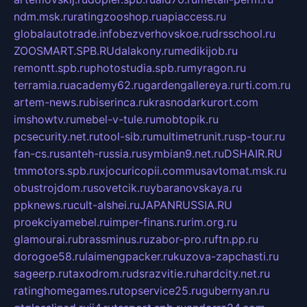
ndm.msk.ru
ratingzooshop.ru
apiaccess.ru
globalautotrade.info
bezverhovskoe.ru
drsschool.ru
ZOOSMART.SPB.RU
dalakony.ru
medikijob.ru
remontt.spb.ru
photostudia.spb.ru
myragon.ru
terramia.ru
academy62.ru
gardengallereya.ru
rti.com.ru
artem-news.ru
biserinca.ru
krasnodarkurort.com
imshowtv.ru
mebel-v-tule.ru
mobtopik.ru
pcsecurity.net.ru
tool-sib.ru
multimetrunit.ru
sp-tour.ru
fan-cs.ru
santeh-russia.ru
symbian9.net.ru
DSHAIR.RU
tmmotors.spb.ru
xjocuricopii.com
musavtomat.msk.ru
obustrojdom.ru
sovetcik.ru
ybaranovskaya.ru
ppknews.ru
cult-alshei.ru
JAPANRUSSIA.RU
proekciyamebel.ru
imper-finans.ru
rim.org.ru
glamourai.ru
brassminus.ru
zabor-pro.ru
ftn.pp.ru
dorogoe58.ru
laimengpacker.ru
kuzova-zapchasti.ru
sageerp.ru
taxodrom.ru
dsrazvitie.ru
hardcity.net.ru
ratinghomegames.ru
topservice25.ru
gubernyan.ru