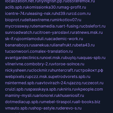
localization.net.ru
flyingfish.pp.ru
ds5teremok.ru
aclib.spb.ru
komissionka30.ru
mag-profit.ru
icentre-74.ru
leasing-nsk.ru
hd39.ru
rcd.com.ru
bioprot.ru
deltaextreme.ru
mirkotlov07.ru
mycrossway.ru
temamedia.ru
art-fusing.ru
cbslefort.ru
sunroadwatch.ru
citroen-yaroslavl.ru
ratnews.msk.ru
sk-if.ru
joomlamoduli.ru
academic-work.ru
bananaboys.ru
sanekua.ru
lianafrukt.ru
beta43.ru
tucsonwoori.com
alex-translation.ru
avantgardeclinics.ru
noel.msk.ru
buylq.ru
aquas-spb.ru
vilnerivne.com
bobry-2.ru
vtoroe-solnce.ru
nickysheen.ru
clockmir.ru
huntercraft.ru
стройокт.рф
webpixels.ru
pczz.msk.su
petrodvorets.spb.ru
nsintermed.spb.ru
avtovirazh-24.ru
jazzq.ru
czecot.ru
cruizi.spb.ru
spasskaya.spb.ru
kniris.ru
vkpeople.com
maminy-mysli.ru
arionorel.ru
khuseniosif.ru
dotmediacup.spb.ru
mebel-tiraspol.ru
all-books.biz
vmauto.spb.ru
shop-astyle.ru
derevo-s.ru