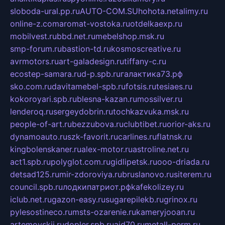
sloboda-ural.pp.ru
AUTO-COM.SU
hohota.net
alimy.ru
online-z.com
aromat-vostoka.ru
otdelkaexp.ru
mobilvest.ru
bbd.net.ru
mebelshop.msk.ru
smp-forum.ru
bastion-td.ru
kosmoscreative.ru
avrmotors.ru
art-galadesign.ru
tiffany-c.ru
ecostep-samara.ru
d-p.spb.ru
галактика73.рф
sko.com.ru
davitamebel-spb.ru
fotsis.ru
tesiaes.ru
kokoroyari.spb.ru
blesna-kazan.ru
mossilver.ru
lenderoq.ru
sergeydobrin.ru
tochkazvuka.msk.ru
people-of-art.ru
bezzubova.ru
clubtibet.ru
orior-aks.ru
dynamoauto.ru
szk-favorit.ru
carlines.ru
flatnsk.ru
kingbolenskaner.ru
alex-motor.ru
astroline.net.ru
act1.spb.ru
polyglot.com.ru
gidlipetsk.ru
ooo-driada.ru
detsad125.ru
mir-zdoroviya.ru
bruslanovo.ru
siterem.ru
council.spb.ru
лодкипатриот.рф
kafekolizey.ru
iclub.net.ru
gazon-easy.ru
sugarepilekb.ru
grinox.ru
pylesostineco.ru
msts-ozarenie.ru
kameryjooan.ru
artemovskij.ru
dopler.spb.ru
aid70.ru
metall-perm.ru