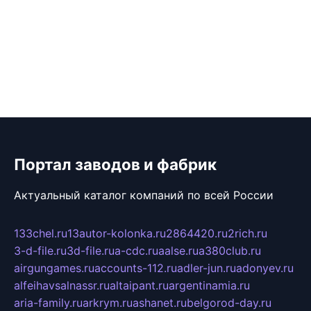
Портал заводов и фабрик
Актуальный каталог компаний по всей России
133chel.ru
13autor-kolonka.ru
2864420.ru
2rich.ru
3-d-file.ru
3d-file.ru
a-cdc.ru
aalse.ru
a380club.ru
airgungames.ru
accounts-112.ru
adler-jun.ru
adonyev.ru
alfeihavsalnassr.ru
altaipant.ru
argentinamia.ru
aria-family.ru
arkrym.ru
ashanet.ru
belgorod-day.ru