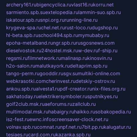
archery161.ru
bigencyclica.ru
vlast16.ru
korru.net
sarmiento.spb.su
extelopedia.ru
lammin-suo.spb.ru
iskatour.spb.ru
snpi.org.ru
running-line.ru
krygeva-spa.ru
chel.net.ru
rust-loco.ru
dugshop.ru
hl-beta.spb.ru
school494.spb.ru
mymubaby.ru
epoha-metalband.ru
ngr.spb.ru
rusgosnews.com
dieselvostok.ru
24hostel.msk.ru
w-dev.ru
f-ship.ru
regsmi.ru
filmnetwork.ru
malinasp.ru
kinosvin.ru
h2o-salon.ru
malutkayork.ru
deltaprim.spb.ru
tango-perm.ru
gooddir.ru
sgv.su
multiki-online.com
webkrasotki.com
cherinvest.ru
detskiy-ostrov.ru
ankou.spb.ru
alvesta1.ru
pdf-creator.ru
nix-files.org.ru
sakhatoday.ru
elektrikersymboler.ru
sputnikyes.ru
golf2club.msk.ru
aeforums.ru
zallclub.ru
multimodal.msk.ru
habaigry.ru
haikko.ru
sobakopedia.ru
isz-fest.ru
ewnc.info
screensaver-clock.net.ru
volnav.spb.ru
comnat.ru
npf.net.ru
7bit.pp.ru
kalugatur.ru
tesiaes.ru
card.com.ru
kazanka.spb.ru