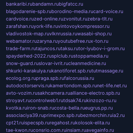
bankaribi.ru
bandamn.ru
bigfatcc.ru
blagodarenie-spb.ru
borodino-media.ru
card-voice.ru
cardvoice.ru
zed-online.ru
zvonitut.ru
zebra-tlt.ru
zarafshan.ru
york-life.ru
vintovoykompressor.ru
vladivostok-map.ru
vlknrussia.ru
wasabi-shop.ru
webamator.ru
zaryna.ru
youtubefree.ru
x-ton.ru
trade-farm.ru
tajuncos.ru
taksu.ru
tor-lyubov-i-grom.ru
spayderhed-2022.ru
splclub.ru
stoppamedia.ru
snow-guard.ru
slovar-ivrit.ru
cleanmedicine.ru
shkurki-karakulya.ru
kanotiforet.spb.ru
tutmassage.ru
ecolog.org.ru
praga.spb.ru
falcorussia.ru
autodoctorservis.ru
kamertondom.spb.ru
net-life.net.ru
avto-vozim.ru
sakhcamera.ru
alliance-electro.spb.ru
stroyavt.ru
controlweb1.ru
tdsak74.ru
kinzozo-ru.ru
kvotka.ru
iron-snab.ru
costa-bella.ru
eugrus.pp.ru
associaciya39.ru
primexpo.spb.ru
bezmorchin.ru
ia2.ru
cpt21.ru
ispecspb.ru
regahost.ru
kolosok-elita.ru
tae-kwon.ru
consrio.com.ru
insiam.ru
avegainfo.ru