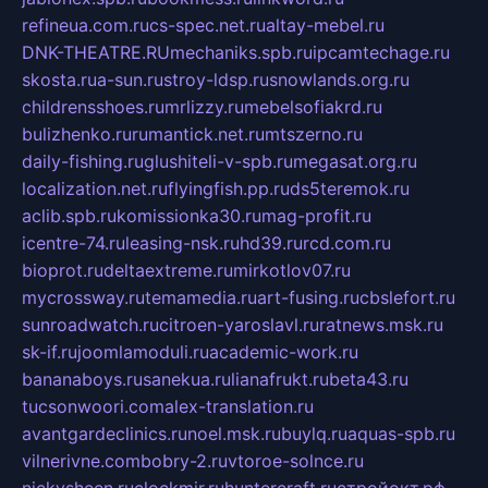
refineua.com.ru
cs-spec.net.ru
altay-mebel.ru
DNK-THEATRE.RU
mechaniks.spb.ru
ipcamtechage.ru
skosta.ru
a-sun.ru
stroy-ldsp.ru
snowlands.org.ru
childrensshoes.ru
mrlizzy.ru
mebelsofiakrd.ru
bulizhenko.ru
rumantick.net.ru
mtszerno.ru
daily-fishing.ru
glushiteli-v-spb.ru
megasat.org.ru
localization.net.ru
flyingfish.pp.ru
ds5teremok.ru
aclib.spb.ru
komissionka30.ru
mag-profit.ru
icentre-74.ru
leasing-nsk.ru
hd39.ru
rcd.com.ru
bioprot.ru
deltaextreme.ru
mirkotlov07.ru
mycrossway.ru
temamedia.ru
art-fusing.ru
cbslefort.ru
sunroadwatch.ru
citroen-yaroslavl.ru
ratnews.msk.ru
sk-if.ru
joomlamoduli.ru
academic-work.ru
bananaboys.ru
sanekua.ru
lianafrukt.ru
beta43.ru
tucsonwoori.com
alex-translation.ru
avantgardeclinics.ru
noel.msk.ru
buylq.ru
aquas-spb.ru
vilnerivne.com
bobry-2.ru
vtoroe-solnce.ru