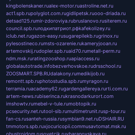
kingbolenskaner.ru
alex-motor.ru
astroline.net.ru
act1.spb.ru
polyglot.com.ru
gidlipetsk.ru
ooo-driada.ru
detsad125.ru
mir-zdoroviya.ru
bruslanovo.ru
siterem.ru
council.spb.ru
лодкипатриот.рф
kafekolizey.ru
iclub.net.ru
gazon-easy.ru
sugarepilekb.ru
grinox.ru
pylesostineco.ru
msts-ozarenie.ru
kameryjooan.ru
artemovskij.ru
dopler.spb.ru
aid70.ru
metall-perm.ru
ndm.msk.ru
ratingzooshop.ru
apiaccess.ru
globalautotrade.info
bezverhovskoe.ru
drsschool.ru
ZOOSMART.SPB.RU
dalakony.ru
medikijob.ru
remontt.spb.ru
photostudia.spb.ru
myragon.ru
terramia.ru
academy62.ru
gardengallereya.ru
rti.com.ru
artem-news.ru
biserinca.ru
krasnodarkurort.com
imshowtv.ru
mebel-v-tule.ru
mobtopik.ru
pcsecurity.net.ru
tool-sib.ru
multimetrunit.ru
sp-tour.ru
fan-cs.ru
santeh-russia.ru
symbian9.net.ru
DSHAIR.RU
tmmotors.spb.ru
xjocuricopii.com
musavtomat.msk.ru
obustrojdom.ru
sovetcik.ru
ybaranovskaya.ru