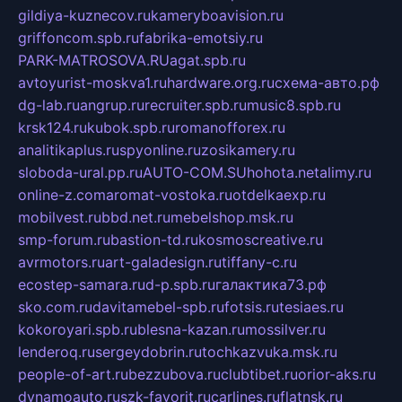
gildiya-kuznecov.ru
kameryboavision.ru
griffoncom.spb.ru
fabrika-emotsiy.ru
PARK-MATROSOVA.RU
agat.spb.ru
avtoyurist-moskva1.ru
hardware.org.ru
схема-авто.рф
dg-lab.ru
angrup.ru
recruiter.spb.ru
music8.spb.ru
krsk124.ru
kubok.spb.ru
romanofforex.ru
analitikaplus.ru
spyonline.ru
zosikamery.ru
sloboda-ural.pp.ru
AUTO-COM.SU
hohota.net
alimy.ru
online-z.com
aromat-vostoka.ru
otdelkaexp.ru
mobilvest.ru
bbd.net.ru
mebelshop.msk.ru
smp-forum.ru
bastion-td.ru
kosmoscreative.ru
avrmotors.ru
art-galadesign.ru
tiffany-c.ru
ecostep-samara.ru
d-p.spb.ru
галактика73.рф
sko.com.ru
davitamebel-spb.ru
fotsis.ru
tesiaes.ru
kokoroyari.spb.ru
blesna-kazan.ru
mossilver.ru
lenderoq.ru
sergeydobrin.ru
tochkazvuka.msk.ru
people-of-art.ru
bezzubova.ru
clubtibet.ru
orior-aks.ru
dynamoauto.ru
szk-favorit.ru
carlines.ru
flatnsk.ru