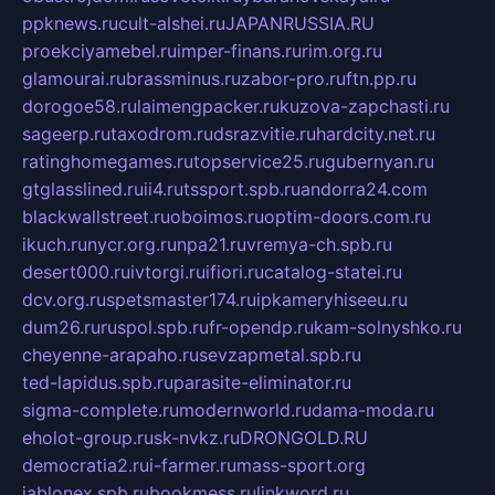
ppknews.ru
cult-alshei.ru
JAPANRUSSIA.RU
proekciyamebel.ru
imper-finans.ru
rim.org.ru
glamourai.ru
brassminus.ru
zabor-pro.ru
ftn.pp.ru
dorogoe58.ru
laimengpacker.ru
kuzova-zapchasti.ru
sageerp.ru
taxodrom.ru
dsrazvitie.ru
hardcity.net.ru
ratinghomegames.ru
topservice25.ru
gubernyan.ru
gtglasslined.ru
ii4.ru
tssport.spb.ru
andorra24.com
blackwallstreet.ru
oboimos.ru
optim-doors.com.ru
ikuch.ru
nycr.org.ru
npa21.ru
vremya-ch.spb.ru
desert000.ru
ivtorgi.ru
ifiori.ru
catalog-statei.ru
dcv.org.ru
spetsmaster174.ru
ipkameryhiseeu.ru
dum26.ru
ruspol.spb.ru
fr-opendp.ru
kam-solnyshko.ru
cheyenne-arapaho.ru
sevzapmetal.spb.ru
ted-lapidus.spb.ru
parasite-eliminator.ru
sigma-complete.ru
modernworld.ru
dama-moda.ru
eholot-group.ru
sk-nvkz.ru
DRONGOLD.RU
democratia2.ru
i-farmer.ru
mass-sport.org
jablonex.spb.ru
bookmess.ru
linkword.ru