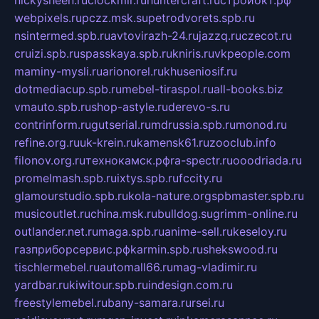
nickysheen.ru
clockmir.ru
huntercraft.ru
стройокт.рф
webpixels.ru
pczz.msk.su
petrodvorets.spb.ru
nsintermed.spb.ru
avtovirazh-24.ru
jazzq.ru
czecot.ru
cruizi.spb.ru
spasskaya.spb.ru
kniris.ru
vkpeople.com
maminy-mysli.ru
arionorel.ru
khuseniosif.ru
dotmediacup.spb.ru
mebel-tiraspol.ru
all-books.biz
vmauto.spb.ru
shop-astyle.ru
derevo-s.ru
contrinform.ru
gutserial.ru
mdrussia.spb.ru
monod.ru
refine.org.ru
uk-krein.ru
kamensk61.ru
zooclub.info
filonov.org.ru
технокамск.рф
ra-spectr.ru
ooodriada.ru
promelmash.spb.ru
ixtys.spb.ru
fccity.ru
glamourstudio.spb.ru
kola-nature.org
spbmaster.spb.ru
musicoutlet.ru
china.msk.ru
bulldog.su
grimm-online.ru
outlander.net.ru
maga.spb.ru
anime-sell.ru
keseloy.ru
газприборсервис.рф
karmin.spb.ru
shekswood.ru
tischlermebel.ru
automall66.ru
mag-vladimir.ru
yardbar.ru
kiwitour.spb.ru
indesign.com.ru
freestylemebel.ru
bany-samara.ru
rsei.ru