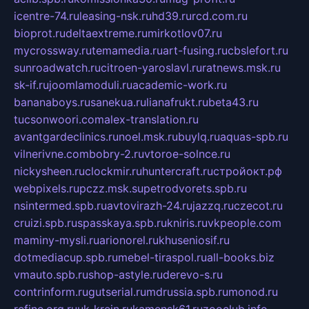
icentre-74.ru
leasing-nsk.ru
hd39.ru
rcd.com.ru
bioprot.ru
deltaextreme.ru
mirkotlov07.ru
mycrossway.ru
temamedia.ru
art-fusing.ru
cbslefort.ru
sunroadwatch.ru
citroen-yaroslavl.ru
ratnews.msk.ru
sk-if.ru
joomlamoduli.ru
academic-work.ru
bananaboys.ru
sanekua.ru
lianafrukt.ru
beta43.ru
tucsonwoori.com
alex-translation.ru
avantgardeclinics.ru
noel.msk.ru
buylq.ru
aquas-spb.ru
vilnerivne.com
bobry-2.ru
vtoroe-solnce.ru
nickysheen.ru
clockmir.ru
huntercraft.ru
стройокт.рф
webpixels.ru
pczz.msk.su
petrodvorets.spb.ru
nsintermed.spb.ru
avtovirazh-24.ru
jazzq.ru
czecot.ru
cruizi.spb.ru
spasskaya.spb.ru
kniris.ru
vkpeople.com
maminy-mysli.ru
arionorel.ru
khuseniosif.ru
dotmediacup.spb.ru
mebel-tiraspol.ru
all-books.biz
vmauto.spb.ru
shop-astyle.ru
derevo-s.ru
contrinform.ru
gutserial.ru
mdrussia.spb.ru
monod.ru