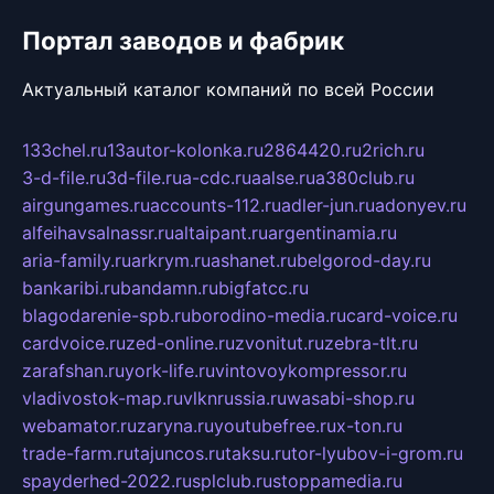
Портал заводов и фабрик
Актуальный каталог компаний по всей России
133chel.ru
13autor-kolonka.ru
2864420.ru
2rich.ru
3-d-file.ru
3d-file.ru
a-cdc.ru
aalse.ru
a380club.ru
airgungames.ru
accounts-112.ru
adler-jun.ru
adonyev.ru
alfeihavsalnassr.ru
altaipant.ru
argentinamia.ru
aria-family.ru
arkrym.ru
ashanet.ru
belgorod-day.ru
bankaribi.ru
bandamn.ru
bigfatcc.ru
blagodarenie-spb.ru
borodino-media.ru
card-voice.ru
cardvoice.ru
zed-online.ru
zvonitut.ru
zebra-tlt.ru
zarafshan.ru
york-life.ru
vintovoykompressor.ru
vladivostok-map.ru
vlknrussia.ru
wasabi-shop.ru
webamator.ru
zaryna.ru
youtubefree.ru
x-ton.ru
trade-farm.ru
tajuncos.ru
taksu.ru
tor-lyubov-i-grom.ru
spayderhed-2022.ru
splclub.ru
stoppamedia.ru