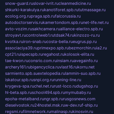
snow-guard.ru
slovar-ivrit.ru
cleanmedicine.ru
shkurki-karakulya.ru
kanotiforet.spb.ru
tutmassage.ru
ecolog.org.ru
praga.spb.ru
falcorussia.ru
autodoctorservis.ru
kamertondom.spb.ru
net-life.net.ru
avto-vozim.ru
sakhcamera.ru
alliance-electro.spb.ru
stroyavt.ru
controlweb1.ru
tdsak74.ru
kinzozo-ru.ru
kvotka.ru
iron-snab.ru
costa-bella.ru
eugrus.pp.ru
associaciya39.ru
primexpo.spb.ru
bezmorchin.ru
ia2.ru
cpt21.ru
ispecspb.ru
regahost.ru
kolosok-elita.ru
tae-kwon.ru
consrio.com.ru
insiam.ru
avegainfo.ru
archery161.ru
bigencyclica.ru
vlast16.ru
korru.net
sarmiento.spb.su
extelopedia.ru
lammin-suo.spb.ru
iskatour.spb.ru
snpi.org.ru
running-line.ru
krygeva-spa.ru
chel.net.ru
rust-loco.ru
dugshop.ru
hl-beta.spb.ru
school494.spb.ru
mymubaby.ru
epoha-metalband.ru
ngr.spb.ru
rusgosnews.com
dieselvostok.ru
24hostel.msk.ru
w-dev.ru
f-ship.ru
regsmi.ru
filmnetwork.ru
malinasp.ru
kinosvin.ru