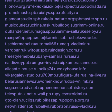
refine.org.ru
uk-krein.ru
kamensk61.ru
zooclub.info
filonov.org.ru
технокамск.рф
ra-spectr.ru
ooodriada.ru
promelmash.spb.ru
ixtys.spb.ru
fccity.ru
glamourstudio.spb.ru
kola-nature.org
spbmaster.spb.ru
musicoutlet.ru
china.msk.ru
bulldog.su
grimm-online.ru
outlander.net.ru
maga.spb.ru
anime-sell.ru
keseloy.ru
газприборсервис.рф
karmin.spb.ru
shekswood.ru
tischlermebel.ru
automall66.ru
mag-vladimir.ru
yardbar.ru
kiwitour.spb.ru
indesign.com.ru
freestylemebel.ru
bany-samara.ru
rsei.ru
naidisvoyput.ru
mgsn-invest.ru
ipkamerasannce.ru
alicante-house.ru
ibelka74.ru
cozyhouse.info
vlkargalev-studio.ru
700mb.ru
figura-ufa.ru
alina-live.ru
belarusiannews.ru
womenknow.ru
dos-vniimk.ru
sega.net.ru
dv.net.ru
phenomenonsofhistory.com
telesputnik.net.ru
wall.pp.ru
pylesosroidmi.ru
gtc-clan.ru
cligs.ru
bibikazap.ru
popova.org.ru
netwhistler.spb.ru
bellvil.ru
bonzon.ru
iss-vladik.ru