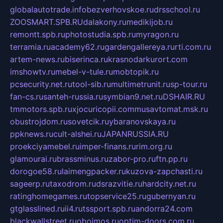
globalautotrade.info
bezverhovskoe.ru
drsschool.ru
ZOOSMART.SPB.RU
dalakony.ru
medikijob.ru
remontt.spb.ru
photostudia.spb.ru
myragon.ru
terramia.ru
academy62.ru
gardengallereya.ru
rti.com.ru
artem-news.ru
biserinca.ru
krasnodarkurort.com
imshowtv.ru
mebel-v-tule.ru
mobtopik.ru
pcsecurity.net.ru
tool-sib.ru
multimetrunit.ru
sp-tour.ru
fan-cs.ru
santeh-russia.ru
symbian9.net.ru
DSHAIR.RU
tmmotors.spb.ru
xjocuricopii.com
musavtomat.msk.ru
obustrojdom.ru
sovetcik.ru
ybaranovskaya.ru
ppknews.ru
cult-alshei.ru
JAPANRUSSIA.RU
proekciyamebel.ru
imper-finans.ru
rim.org.ru
glamourai.ru
brassminus.ru
zabor-pro.ru
ftn.pp.ru
dorogoe58.ru
laimengpacker.ru
kuzova-zapchasti.ru
sageerp.ru
taxodrom.ru
dsrazvitie.ru
hardcity.net.ru
ratinghomegames.ru
topservice25.ru
gubernyan.ru
gtglasslined.ru
ii4.ru
tssport.spb.ru
andorra24.com
blackwallstreet.ru
oboimos.ru
optim-doors.com.ru