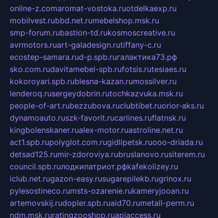
online-z.com
aromat-vostoka.ru
otdelkaexp.ru
mobilvest.ru
bbd.net.ru
mebelshop.msk.ru
smp-forum.ru
bastion-td.ru
kosmoscreative.ru
avrmotors.ru
art-galadesign.ru
tiffany-c.ru
ecostep-samara.ru
d-p.spb.ru
галактика73.рф
sko.com.ru
davitamebel-spb.ru
fotsis.ru
tesiaes.ru
kokoroyari.spb.ru
blesna-kazan.ru
mossilver.ru
lenderoq.ru
sergeydobrin.ru
tochkazvuka.msk.ru
people-of-art.ru
bezzubova.ru
clubtibet.ru
orior-aks.ru
dynamoauto.ru
szk-favorit.ru
carlines.ru
flatnsk.ru
kingbolenskaner.ru
alex-motor.ru
astroline.net.ru
act1.spb.ru
polyglot.com.ru
gidlipetsk.ru
ooo-driada.ru
detsad125.ru
mir-zdoroviya.ru
bruslanovo.ru
siterem.ru
council.spb.ru
лодкипатриот.рф
kafekolizey.ru
iclub.net.ru
gazon-easy.ru
sugarepilekb.ru
grinox.ru
pylesostineco.ru
msts-ozarenie.ru
kameryjooan.ru
artemovskij.ru
dopler.spb.ru
aid70.ru
metall-perm.ru
ndm.msk.ru
ratingzooshop.ru
apiaccess.ru