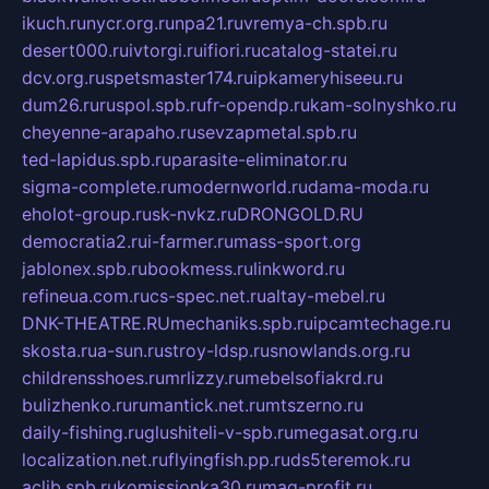
ikuch.ru
nycr.org.ru
npa21.ru
vremya-ch.spb.ru
desert000.ru
ivtorgi.ru
ifiori.ru
catalog-statei.ru
dcv.org.ru
spetsmaster174.ru
ipkameryhiseeu.ru
dum26.ru
ruspol.spb.ru
fr-opendp.ru
kam-solnyshko.ru
cheyenne-arapaho.ru
sevzapmetal.spb.ru
ted-lapidus.spb.ru
parasite-eliminator.ru
sigma-complete.ru
modernworld.ru
dama-moda.ru
eholot-group.ru
sk-nvkz.ru
DRONGOLD.RU
democratia2.ru
i-farmer.ru
mass-sport.org
jablonex.spb.ru
bookmess.ru
linkword.ru
refineua.com.ru
cs-spec.net.ru
altay-mebel.ru
DNK-THEATRE.RU
mechaniks.spb.ru
ipcamtechage.ru
skosta.ru
a-sun.ru
stroy-ldsp.ru
snowlands.org.ru
childrensshoes.ru
mrlizzy.ru
mebelsofiakrd.ru
bulizhenko.ru
rumantick.net.ru
mtszerno.ru
daily-fishing.ru
glushiteli-v-spb.ru
megasat.org.ru
localization.net.ru
flyingfish.pp.ru
ds5teremok.ru
aclib.spb.ru
komissionka30.ru
mag-profit.ru