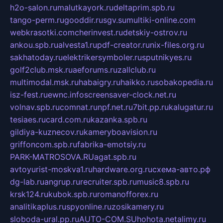
h2o-salon.ru
malutkayork.ru
deltaprim.spb.ru
tango-perm.ru
gooddir.ru
sgv.su
multiki-online.com
webkrasotki.com
cherinvest.ru
detskiy-ostrov.ru
ankou.spb.ru
alvesta1.ru
pdf-creator.ru
nix-files.org.ru
sakhatoday.ru
elektrikersymboler.ru
sputnikyes.ru
golf2club.msk.ru
aeforums.ru
zallclub.ru
multimodal.msk.ru
habaigry.ru
haikko.ru
sobakopedia.ru
isz-fest.ru
ewnc.info
screensaver-clock.net.ru
volnav.spb.ru
comnat.ru
npf.net.ru
7bit.pp.ru
kalugatur.ru
tesiaes.ru
card.com.ru
kazanka.spb.ru
gildiya-kuznecov.ru
kameryboavision.ru
griffoncom.spb.ru
fabrika-emotsiy.ru
PARK-MATROSOVA.RU
agat.spb.ru
avtoyurist-moskva1.ru
hardware.org.ru
схема-авто.рф
dg-lab.ru
angrup.ru
recruiter.spb.ru
music8.spb.ru
krsk124.ru
kubok.spb.ru
romanofforex.ru
analitikaplus.ru
spyonline.ru
zosikamery.ru
sloboda-ural.pp.ru
AUTO-COM.SU
hohota.net
alimy.ru