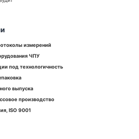
аудит
ми
ротоколы измерений
орудования ЧПУ
ции под технологичность
упаковка
ного выпуска
ассовое производство
ия, ISO 9001