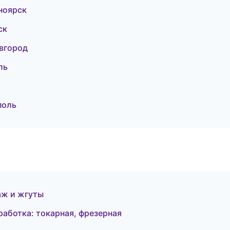
сноярск
ск
вгород
ль
поль
аж и жгуты
аботка: токарная, фрезерная