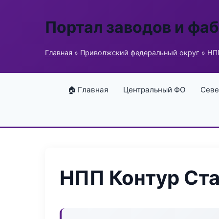
Портал заводов и фа
Главная
»
Приволжский федеральный округ
» НП
🏠 Главная
Центральный ФО
Севе
НПП Контур Ст