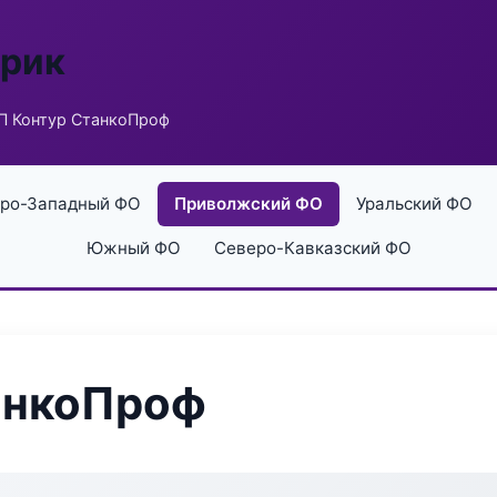
брик
П Контур СтанкоПроф
ро-Западный ФО
Приволжский ФО
Уральский ФО
Южный ФО
Северо-Кавказский ФО
анкоПроф