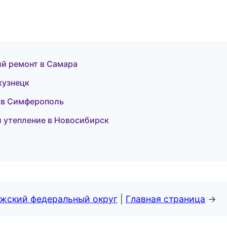
ий ремонт в Самара
кузнецк
ки в Симферополь
и утепление в Новосибирск
лжский федеральный округ
|
Главная страница
→