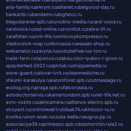
aria-family.ru
arkrym.ru
ashanet.ru
belgorod-day.ru
bankaribi.ru
bandamn.ru
bigfatcc.ru
blagodarenie-spb.ru
borodino-media.ru
card-voice.ru
cardvoice.ru
zed-online.ru
zvonitut.ru
zebra-tlt.ru
zarafshan.ru
york-life.ru
vintovoykompressor.ru
vladivostok-map.ru
vlknrussia.ru
wasabi-shop.ru
webamator.ru
zaryna.ru
youtubefree.ru
x-ton.ru
trade-farm.ru
tajuncos.ru
taksu.ru
tor-lyubov-i-grom.ru
spayderhed-2022.ru
splclub.ru
stoppamedia.ru
snow-guard.ru
slovar-ivrit.ru
cleanmedicine.ru
shkurki-karakulya.ru
kanotiforet.spb.ru
tutmassage.ru
ecolog.org.ru
praga.spb.ru
falcorussia.ru
autodoctorservis.ru
kamertondom.spb.ru
net-life.net.ru
avto-vozim.ru
sakhcamera.ru
alliance-electro.spb.ru
stroyavt.ru
controlweb1.ru
tdsak74.ru
kinzozo-ru.ru
kvotka.ru
iron-snab.ru
costa-bella.ru
eugrus.pp.ru
associaciya39.ru
primexpo.spb.ru
bezmorchin.ru
ia2.ru