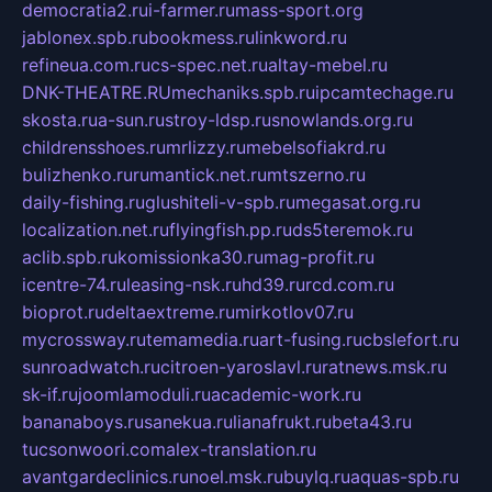
democratia2.ru
i-farmer.ru
mass-sport.org
jablonex.spb.ru
bookmess.ru
linkword.ru
refineua.com.ru
cs-spec.net.ru
altay-mebel.ru
DNK-THEATRE.RU
mechaniks.spb.ru
ipcamtechage.ru
skosta.ru
a-sun.ru
stroy-ldsp.ru
snowlands.org.ru
childrensshoes.ru
mrlizzy.ru
mebelsofiakrd.ru
bulizhenko.ru
rumantick.net.ru
mtszerno.ru
daily-fishing.ru
glushiteli-v-spb.ru
megasat.org.ru
localization.net.ru
flyingfish.pp.ru
ds5teremok.ru
aclib.spb.ru
komissionka30.ru
mag-profit.ru
icentre-74.ru
leasing-nsk.ru
hd39.ru
rcd.com.ru
bioprot.ru
deltaextreme.ru
mirkotlov07.ru
mycrossway.ru
temamedia.ru
art-fusing.ru
cbslefort.ru
sunroadwatch.ru
citroen-yaroslavl.ru
ratnews.msk.ru
sk-if.ru
joomlamoduli.ru
academic-work.ru
bananaboys.ru
sanekua.ru
lianafrukt.ru
beta43.ru
tucsonwoori.com
alex-translation.ru
avantgardeclinics.ru
noel.msk.ru
buylq.ru
aquas-spb.ru