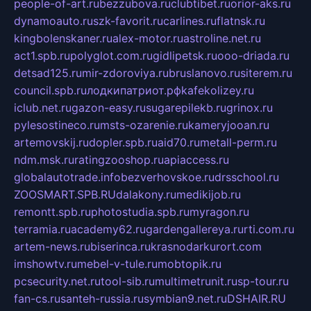
people-of-art.ru
bezzubova.ru
clubtibet.ru
orior-aks.ru
dynamoauto.ru
szk-favorit.ru
carlines.ru
flatnsk.ru
kingbolenskaner.ru
alex-motor.ru
astroline.net.ru
act1.spb.ru
polyglot.com.ru
gidlipetsk.ru
ooo-driada.ru
detsad125.ru
mir-zdoroviya.ru
bruslanovo.ru
siterem.ru
council.spb.ru
лодкипатриот.рф
kafekolizey.ru
iclub.net.ru
gazon-easy.ru
sugarepilekb.ru
grinox.ru
pylesostineco.ru
msts-ozarenie.ru
kameryjooan.ru
artemovskij.ru
dopler.spb.ru
aid70.ru
metall-perm.ru
ndm.msk.ru
ratingzooshop.ru
apiaccess.ru
globalautotrade.info
bezverhovskoe.ru
drsschool.ru
ZOOSMART.SPB.RU
dalakony.ru
medikijob.ru
remontt.spb.ru
photostudia.spb.ru
myragon.ru
terramia.ru
academy62.ru
gardengallereya.ru
rti.com.ru
artem-news.ru
biserinca.ru
krasnodarkurort.com
imshowtv.ru
mebel-v-tule.ru
mobtopik.ru
pcsecurity.net.ru
tool-sib.ru
multimetrunit.ru
sp-tour.ru
fan-cs.ru
santeh-russia.ru
symbian9.net.ru
DSHAIR.RU