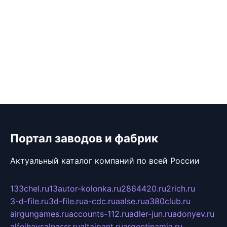
Портал заводов и фабрик
Актуальный каталог компаний по всей России
133chel.ru
13autor-kolonka.ru
2864420.ru
2rich.ru
3-d-file.ru
3d-file.ru
a-cdc.ru
aalse.ru
a380club.ru
airgungames.ru
accounts-112.ru
adler-jun.ru
adonyev.ru
alfeihavsalnassr.ru
altaipant.ru
argentinamia.ru