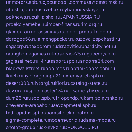
tmmotors.spb.ru
xjocuricopii.com
musavtomat.msk.ru
obustrojdom.ru
sovetcik.ru
ybaranovskaya.ru
ppknews.ru
cult-alshei.ru
JAPANRUSSIA.RU
proekciyamebel.ru
imper-finans.ru
rim.org.ru
glamourai.ru
brassminus.ru
zabor-pro.ru
ftn.pp.ru
dorogoe58.ru
laimengpacker.ru
kuzova-zapchasti.ru
sageerp.ru
taxodrom.ru
dsrazvitie.ru
hardcity.net.ru
ratinghomegames.ru
topservice25.ru
gubernyan.ru
gtglasslined.ru
ii4.ru
tssport.spb.ru
andorra24.com
blackwallstreet.ru
oboimos.ru
optim-doors.com.ru
ikuch.ru
nycr.org.ru
npa21.ru
vremya-ch.spb.ru
desert000.ru
ivtorgi.ru
ifiori.ru
catalog-statei.ru
dcv.org.ru
spetsmaster174.ru
ipkameryhiseeu.ru
dum26.ru
ruspol.spb.ru
fr-opendp.ru
kam-solnyshko.ru
cheyenne-arapaho.ru
sevzapmetal.spb.ru
ted-lapidus.spb.ru
parasite-eliminator.ru
sigma-complete.ru
modernworld.ru
dama-moda.ru
eholot-group.ru
sk-nvkz.ru
DRONGOLD.RU