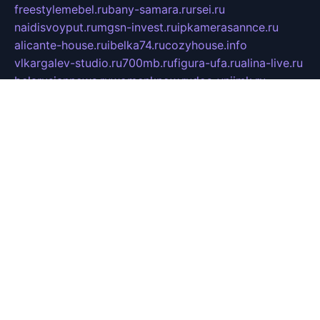
freestylemebel.ru
bany-samara.ru
rsei.ru
naidisvoyput.ru
mgsn-invest.ru
ipkamerasannce.ru
alicante-house.ru
ibelka74.ru
cozyhouse.info
vlkargalev-studio.ru
700mb.ru
figura-ufa.ru
alina-live.ru
belarusiannews.ru
womenknow.ru
dos-vniimk.ru
sega.net.ru
dv.net.ru
phenomenonsofhistory.com
telesputnik.net.ru
wall.pp.ru
pylesosroidmi.ru
gtc-clan.ru
cligs.ru
bibikazap.ru
popova.org.ru
netwhistler.spb.ru
bellvil.ru
bonzon.ru
iss-vladik.ru
defiparis.net.ru
las-gryzas.ru
amku.ru
electednews.spb.ru
feather.org.ru
spar72.ru
tankiigri.ru
dominus.com.ru
ibtree.ru
sanykool.pp.ru
unixlib.org.ru
menatep.spb.ru
gartenterrassen.ru
printeka.ru
skvozilka.com.ru
parkovka-pub.ru
lovemobi.ru
art-ru.ru
emulatorz.com.ru
alucomp.com.ru
tatforum.com.ru
alternativa-profi.ru
dermakler.ru
artsurvey.ru
aredir.ru
khimspas.ru
centr-maxi.ru
2018r.ru
bort-stomer-defort.ru
professional2.ru
gibsons.ru