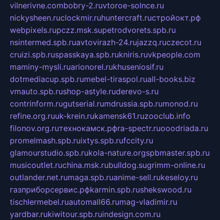
vilnerivne.com
bobry-2.ru
vtoroe-solnce.ru
nickysheen.ru
clockmir.ru
huntercraft.ru
стройокт.рф
webpixels.ru
pczz.msk.su
petrodvorets.spb.ru
nsintermed.spb.ru
avtovirazh-24.ru
jazzq.ru
czecot.ru
cruizi.spb.ru
spasskaya.spb.ru
kniris.ru
vkpeople.com
maminy-mysli.ru
arionorel.ru
khuseniosif.ru
dotmediacup.spb.ru
mebel-tiraspol.ru
all-books.biz
vmauto.spb.ru
shop-astyle.ru
derevo-s.ru
contrinform.ru
gutserial.ru
mdrussia.spb.ru
monod.ru
refine.org.ru
uk-krein.ru
kamensk61.ru
zooclub.info
filonov.org.ru
технокамск.рф
ra-spectr.ru
ooodriada.ru
promelmash.spb.ru
ixtys.spb.ru
fccity.ru
glamourstudio.spb.ru
kola-nature.org
spbmaster.spb.ru
musicoutlet.ru
china.msk.ru
bulldog.su
grimm-online.ru
outlander.net.ru
maga.spb.ru
anime-sell.ru
keseloy.ru
газприборсервис.рф
karmin.spb.ru
shekswood.ru
tischlermebel.ru
automall66.ru
mag-vladimir.ru
yardbar.ru
kiwitour.spb.ru
indesign.com.ru