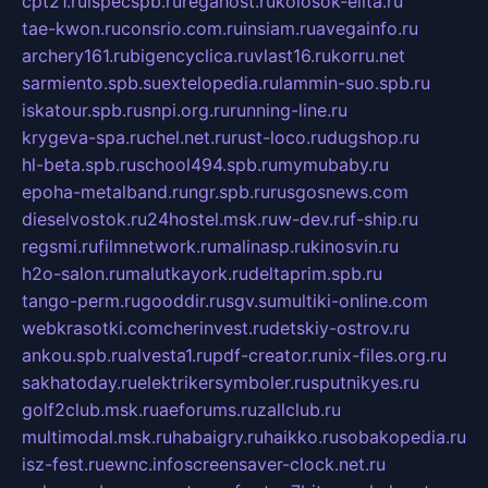
cpt21.ru
ispecspb.ru
regahost.ru
kolosok-elita.ru
tae-kwon.ru
consrio.com.ru
insiam.ru
avegainfo.ru
archery161.ru
bigencyclica.ru
vlast16.ru
korru.net
sarmiento.spb.su
extelopedia.ru
lammin-suo.spb.ru
iskatour.spb.ru
snpi.org.ru
running-line.ru
krygeva-spa.ru
chel.net.ru
rust-loco.ru
dugshop.ru
hl-beta.spb.ru
school494.spb.ru
mymubaby.ru
epoha-metalband.ru
ngr.spb.ru
rusgosnews.com
dieselvostok.ru
24hostel.msk.ru
w-dev.ru
f-ship.ru
regsmi.ru
filmnetwork.ru
malinasp.ru
kinosvin.ru
h2o-salon.ru
malutkayork.ru
deltaprim.spb.ru
tango-perm.ru
gooddir.ru
sgv.su
multiki-online.com
webkrasotki.com
cherinvest.ru
detskiy-ostrov.ru
ankou.spb.ru
alvesta1.ru
pdf-creator.ru
nix-files.org.ru
sakhatoday.ru
elektrikersymboler.ru
sputnikyes.ru
golf2club.msk.ru
aeforums.ru
zallclub.ru
multimodal.msk.ru
habaigry.ru
haikko.ru
sobakopedia.ru
isz-fest.ru
ewnc.info
screensaver-clock.net.ru