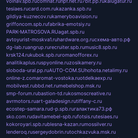
volnav.spb.ru
comnat.ru
npf.net.ru
7bit.pp.ru
kalugatur.ru
tesiaes.ru
card.com.ru
kazanka.spb.ru
gildiya-kuznecov.ru
kameryboavision.ru
griffoncom.spb.ru
fabrika-emotsiy.ru
PARK-MATROSOVA.RU
agat.spb.ru
avtoyurist-moskva1.ru
hardware.org.ru
схема-авто.рф
dg-lab.ru
angrup.ru
recruiter.spb.ru
music8.spb.ru
krsk124.ru
kubok.spb.ru
romanofforex.ru
analitikaplus.ru
spyonline.ru
zosikamery.ru
sloboda-ural.pp.ru
AUTO-COM.SU
hohota.net
alimy.ru
online-z.com
aromat-vostoka.ru
otdelkaexp.ru
mobilvest.ru
bbd.net.ru
mebelshop.msk.ru
smp-forum.ru
bastion-td.ru
kosmoscreative.ru
avrmotors.ru
art-galadesign.ru
tiffany-c.ru
ecostep-samara.ru
d-p.spb.ru
галактика73.рф
sko.com.ru
davitamebel-spb.ru
fotsis.ru
tesiaes.ru
kokoroyari.spb.ru
blesna-kazan.ru
mossilver.ru
lenderoq.ru
sergeydobrin.ru
tochkazvuka.msk.ru