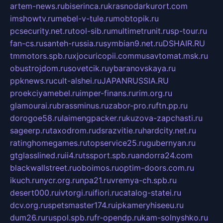
artem-news.ru
biserinca.ru
krasnodarkurort.com
imshowtv.ru
mebel-v-tule.ru
mobtopik.ru
pcsecurity.net.ru
tool-sib.ru
multimetrunit.ru
sp-tour.ru
fan-cs.ru
santeh-russia.ru
symbian9.net.ru
DSHAIR.RU
tmmotors.spb.ru
xjocuricopii.com
musavtomat.msk.ru
obustrojdom.ru
sovetcik.ru
ybaranovskaya.ru
ppknews.ru
cult-alshei.ru
JAPANRUSSIA.RU
proekciyamebel.ru
imper-finans.ru
rim.org.ru
glamourai.ru
brassminus.ru
zabor-pro.ru
ftn.pp.ru
dorogoe58.ru
laimengpacker.ru
kuzova-zapchasti.ru
sageerp.ru
taxodrom.ru
dsrazvitie.ru
hardcity.net.ru
ratinghomegames.ru
topservice25.ru
gubernyan.ru
gtglasslined.ru
ii4.ru
tssport.spb.ru
andorra24.com
blackwallstreet.ru
oboimos.ru
optim-doors.com.ru
ikuch.ru
nycr.org.ru
npa21.ru
vremya-ch.spb.ru
desert000.ru
ivtorgi.ru
ifiori.ru
catalog-statei.ru
dcv.org.ru
spetsmaster174.ru
ipkameryhiseeu.ru
dum26.ru
ruspol.spb.ru
fr-opendp.ru
kam-solnyshko.ru