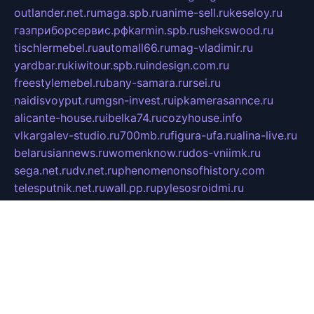
outlander.net.ru
maga.spb.ru
anime-sell.ru
keseloy.ru
газприборсервис.рф
karmin.spb.ru
shekswood.ru
tischlermebel.ru
automall66.ru
mag-vladimir.ru
yardbar.ru
kiwitour.spb.ru
indesign.com.ru
freestylemebel.ru
bany-samara.ru
rsei.ru
naidisvoyput.ru
mgsn-invest.ru
ipkamerasannce.ru
alicante-house.ru
ibelka74.ru
cozyhouse.info
vlkargalev-studio.ru
700mb.ru
figura-ufa.ru
alina-live.ru
belarusiannews.ru
womenknow.ru
dos-vniimk.ru
sega.net.ru
dv.net.ru
phenomenonsofhistory.com
telesputnik.net.ru
wall.pp.ru
pylesosroidmi.ru
gtc-clan.ru
cligs.ru
bibikazap.ru
popova.org.ru
netwhistler.spb.ru
bellvil.ru
bonzon.ru
iss-vladik.ru
defiparis.net.ru
las-gryzas.ru
amku.ru
electednews.spb.ru
feather.org.ru
spar72.ru
tankiigri.ru
dominus.com.ru
ibtree.ru
sanykool.pp.ru
unixlib.org.ru
menatep.spb.ru
gartenterrassen.ru
printeka.ru
skvozilka.com.ru
parkovka-pub.ru
lovemobi.ru
art-ru.ru