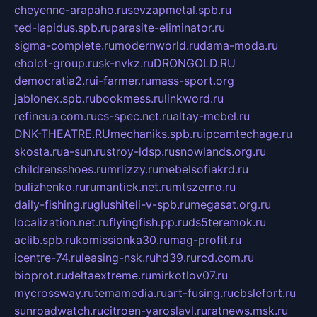
cheyenne-arapaho.ru
sevzapmetal.spb.ru
ted-lapidus.spb.ru
parasite-eliminator.ru
sigma-complete.ru
modernworld.ru
dama-moda.ru
eholot-group.ru
sk-nvkz.ru
DRONGOLD.RU
democratia2.ru
i-farmer.ru
mass-sport.org
jablonex.spb.ru
bookmess.ru
linkword.ru
refineua.com.ru
cs-spec.net.ru
altay-mebel.ru
DNK-THEATRE.RU
mechaniks.spb.ru
ipcamtechage.ru
skosta.ru
a-sun.ru
stroy-ldsp.ru
snowlands.org.ru
childrensshoes.ru
mrlizzy.ru
mebelsofiakrd.ru
bulizhenko.ru
rumantick.net.ru
mtszerno.ru
daily-fishing.ru
glushiteli-v-spb.ru
megasat.org.ru
localization.net.ru
flyingfish.pp.ru
ds5teremok.ru
aclib.spb.ru
komissionka30.ru
mag-profit.ru
icentre-74.ru
leasing-nsk.ru
hd39.ru
rcd.com.ru
bioprot.ru
deltaextreme.ru
mirkotlov07.ru
mycrossway.ru
temamedia.ru
art-fusing.ru
cbslefort.ru
sunroadwatch.ru
citroen-yaroslavl.ru
ratnews.msk.ru