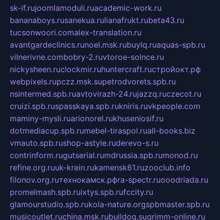
sk-if.ru
joomlamoduli.ru
academic-work.ru
bananaboys.ru
sanekua.ru
lianafrukt.ru
beta43.ru
tucsonwoori.com
alex-translation.ru
avantgardeclinics.ru
noel.msk.ru
buylq.ru
aquas-spb.ru
vilnerivne.com
bobry-2.ru
vtoroe-solnce.ru
nickysheen.ru
clockmir.ru
huntercraft.ru
стройокт.рф
webpixels.ru
pczz.msk.su
petrodvorets.spb.ru
nsintermed.spb.ru
avtovirazh-24.ru
jazzq.ru
czecot.ru
cruizi.spb.ru
spasskaya.spb.ru
kniris.ru
vkpeople.com
maminy-mysli.ru
arionorel.ru
khuseniosif.ru
dotmediacup.spb.ru
mebel-tiraspol.ru
all-books.biz
vmauto.spb.ru
shop-astyle.ru
derevo-s.ru
contrinform.ru
gutserial.ru
mdrussia.spb.ru
monod.ru
refine.org.ru
uk-krein.ru
kamensk61.ru
zooclub.info
filonov.org.ru
технокамск.рф
ra-spectr.ru
ooodriada.ru
promelmash.spb.ru
ixtys.spb.ru
fccity.ru
glamourstudio.spb.ru
kola-nature.org
spbmaster.spb.ru
musicoutlet.ru
china.msk.ru
bulldog.su
grimm-online.ru