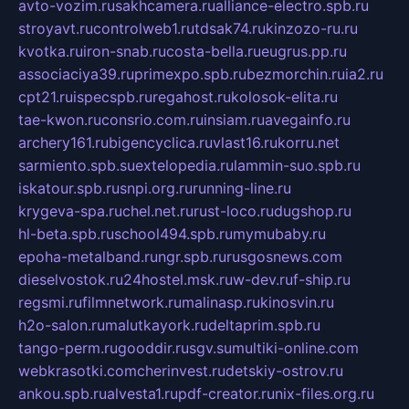
avto-vozim.ru
sakhcamera.ru
alliance-electro.spb.ru
stroyavt.ru
controlweb1.ru
tdsak74.ru
kinzozo-ru.ru
kvotka.ru
iron-snab.ru
costa-bella.ru
eugrus.pp.ru
associaciya39.ru
primexpo.spb.ru
bezmorchin.ru
ia2.ru
cpt21.ru
ispecspb.ru
regahost.ru
kolosok-elita.ru
tae-kwon.ru
consrio.com.ru
insiam.ru
avegainfo.ru
archery161.ru
bigencyclica.ru
vlast16.ru
korru.net
sarmiento.spb.su
extelopedia.ru
lammin-suo.spb.ru
iskatour.spb.ru
snpi.org.ru
running-line.ru
krygeva-spa.ru
chel.net.ru
rust-loco.ru
dugshop.ru
hl-beta.spb.ru
school494.spb.ru
mymubaby.ru
epoha-metalband.ru
ngr.spb.ru
rusgosnews.com
dieselvostok.ru
24hostel.msk.ru
w-dev.ru
f-ship.ru
regsmi.ru
filmnetwork.ru
malinasp.ru
kinosvin.ru
h2o-salon.ru
malutkayork.ru
deltaprim.spb.ru
tango-perm.ru
gooddir.ru
sgv.su
multiki-online.com
webkrasotki.com
cherinvest.ru
detskiy-ostrov.ru
ankou.spb.ru
alvesta1.ru
pdf-creator.ru
nix-files.org.ru