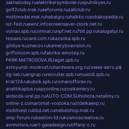
sakhatoday.ru
elektrikersymboler.ru
sputnikyes.ru
golf2club.msk.ru
aeforums.ru
zallclub.ru
multimodal.msk.ru
habaigry.ru
haikko.ru
sobakopedia.ru
isz-fest.ru
ewnc.info
screensaver-clock.net.ru
volnav.spb.ru
comnat.ru
npf.net.ru
7bit.pp.ru
kalugatur.ru
tesiaes.ru
card.com.ru
kazanka.spb.ru
gildiya-kuznecov.ru
kameryboavision.ru
griffoncom.spb.ru
fabrika-emotsiy.ru
PARK-MATROSOVA.RU
agat.spb.ru
avtoyurist-moskva1.ru
hardware.org.ru
схема-авто.рф
dg-lab.ru
angrup.ru
recruiter.spb.ru
music8.spb.ru
krsk124.ru
kubok.spb.ru
romanofforex.ru
analitikaplus.ru
spyonline.ru
zosikamery.ru
sloboda-ural.pp.ru
AUTO-COM.SU
hohota.net
alimy.ru
online-z.com
aromat-vostoka.ru
otdelkaexp.ru
mobilvest.ru
bbd.net.ru
mebelshop.msk.ru
smp-forum.ru
bastion-td.ru
kosmoscreative.ru
avrmotors.ru
art-galadesign.ru
tiffany-c.ru