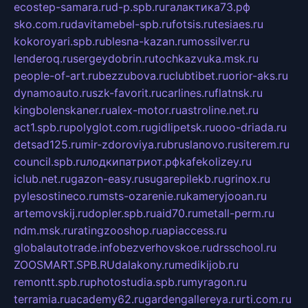
ecostep-samara.ru
d-p.spb.ru
галактика73.рф
sko.com.ru
davitamebel-spb.ru
fotsis.ru
tesiaes.ru
kokoroyari.spb.ru
blesna-kazan.ru
mossilver.ru
lenderoq.ru
sergeydobrin.ru
tochkazvuka.msk.ru
people-of-art.ru
bezzubova.ru
clubtibet.ru
orior-aks.ru
dynamoauto.ru
szk-favorit.ru
carlines.ru
flatnsk.ru
kingbolenskaner.ru
alex-motor.ru
astroline.net.ru
act1.spb.ru
polyglot.com.ru
gidlipetsk.ru
ooo-driada.ru
detsad125.ru
mir-zdoroviya.ru
bruslanovo.ru
siterem.ru
council.spb.ru
лодкипатриот.рф
kafekolizey.ru
iclub.net.ru
gazon-easy.ru
sugarepilekb.ru
grinox.ru
pylesostineco.ru
msts-ozarenie.ru
kameryjooan.ru
artemovskij.ru
dopler.spb.ru
aid70.ru
metall-perm.ru
ndm.msk.ru
ratingzooshop.ru
apiaccess.ru
globalautotrade.info
bezverhovskoe.ru
drsschool.ru
ZOOSMART.SPB.RU
dalakony.ru
medikijob.ru
remontt.spb.ru
photostudia.spb.ru
myragon.ru
terramia.ru
academy62.ru
gardengallereya.ru
rti.com.ru