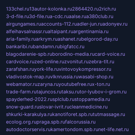
133chel.ru
13autor-kolonka.ru
2864420.ru
2rich.ru
3-d-file.ru
3d-file.ru
a-cdc.ru
aalse.ru
a380club.ru
airgungames.ru
accounts-112.ru
adler-jun.ru
adonyev.ru
alfeihavsalnassr.ru
altaipant.ru
argentinamia.ru
aria-family.ru
arkrym.ru
ashanet.ru
belgorod-day.ru
bankaribi.ru
bandamn.ru
bigfatcc.ru
blagodarenie-spb.ru
borodino-media.ru
card-voice.ru
cardvoice.ru
zed-online.ru
zvonitut.ru
zebra-tlt.ru
zarafshan.ru
york-life.ru
vintovoykompressor.ru
vladivostok-map.ru
vlknrussia.ru
wasabi-shop.ru
webamator.ru
zaryna.ru
youtubefree.ru
x-ton.ru
trade-farm.ru
tajuncos.ru
taksu.ru
tor-lyubov-i-grom.ru
spayderhed-2022.ru
splclub.ru
stoppamedia.ru
snow-guard.ru
slovar-ivrit.ru
cleanmedicine.ru
shkurki-karakulya.ru
kanotiforet.spb.ru
tutmassage.ru
ecolog.org.ru
praga.spb.ru
falcorussia.ru
autodoctorservis.ru
kamertondom.spb.ru
net-life.net.ru