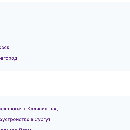
овск
овгород
инекология в Калининград
гоустройство в Сургут