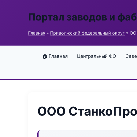
Портал заводов и фа
Главная
»
Приволжский федеральный округ
» ОО
🏠 Главная
Центральный ФО
Севе
ООО СтанкоПро