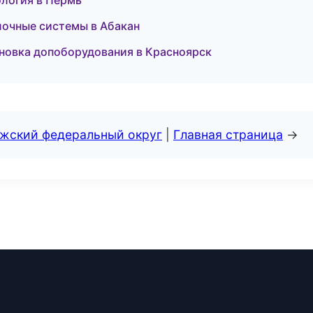
ология в Пермь
очные системы в Абакан
ановка допоборудования в Красноярск
лжский федеральный округ
|
Главная страница
→