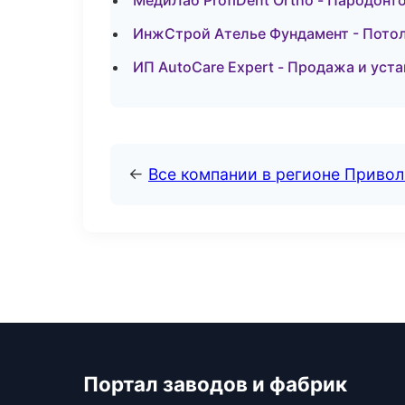
МедиЛаб ProfiDent Ortho - Пародонт
ИнжСтрой Ателье Фундамент - Потол
ИП AutoCare Expert - Продажа и уст
←
Все компании в регионе Приво
Портал заводов и фабрик