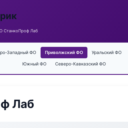
брик
О СтанкоПроф Лаб
ро-Западный ФО
Приволжский ФО
Уральский ФО
Южный ФО
Северо-Кавказский ФО
ф Лаб