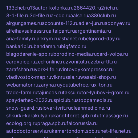
133chel.ru
13autor-kolonka.ru
2864420.ru
2rich.ru
3-d-file.ru
3d-file.ru
a-cdc.ru
aalse.ru
a380club.ru
airgungames.ru
accounts-112.ru
adler-jun.ru
adonyev.ru
alfeihavsalnassr.ru
altaipant.ru
argentinamia.ru
aria-family.ru
arkrym.ru
ashanet.ru
belgorod-day.ru
bankaribi.ru
bandamn.ru
bigfatcc.ru
blagodarenie-spb.ru
borodino-media.ru
card-voice.ru
cardvoice.ru
zed-online.ru
zvonitut.ru
zebra-tlt.ru
zarafshan.ru
york-life.ru
vintovoykompressor.ru
vladivostok-map.ru
vlknrussia.ru
wasabi-shop.ru
webamator.ru
zaryna.ru
youtubefree.ru
x-ton.ru
trade-farm.ru
tajuncos.ru
taksu.ru
tor-lyubov-i-grom.ru
spayderhed-2022.ru
splclub.ru
stoppamedia.ru
snow-guard.ru
slovar-ivrit.ru
cleanmedicine.ru
shkurki-karakulya.ru
kanotiforet.spb.ru
tutmassage.ru
ecolog.org.ru
praga.spb.ru
falcorussia.ru
autodoctorservis.ru
kamertondom.spb.ru
net-life.net.ru