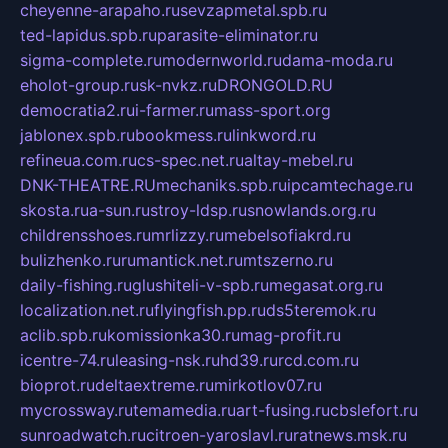
cheyenne-arapaho.ru
sevzapmetal.spb.ru
ted-lapidus.spb.ru
parasite-eliminator.ru
sigma-complete.ru
modernworld.ru
dama-moda.ru
eholot-group.ru
sk-nvkz.ru
DRONGOLD.RU
democratia2.ru
i-farmer.ru
mass-sport.org
jablonex.spb.ru
bookmess.ru
linkword.ru
refineua.com.ru
cs-spec.net.ru
altay-mebel.ru
DNK-THEATRE.RU
mechaniks.spb.ru
ipcamtechage.ru
skosta.ru
a-sun.ru
stroy-ldsp.ru
snowlands.org.ru
childrensshoes.ru
mrlizzy.ru
mebelsofiakrd.ru
bulizhenko.ru
rumantick.net.ru
mtszerno.ru
daily-fishing.ru
glushiteli-v-spb.ru
megasat.org.ru
localization.net.ru
flyingfish.pp.ru
ds5teremok.ru
aclib.spb.ru
komissionka30.ru
mag-profit.ru
icentre-74.ru
leasing-nsk.ru
hd39.ru
rcd.com.ru
bioprot.ru
deltaextreme.ru
mirkotlov07.ru
mycrossway.ru
temamedia.ru
art-fusing.ru
cbslefort.ru
sunroadwatch.ru
citroen-yaroslavl.ru
ratnews.msk.ru