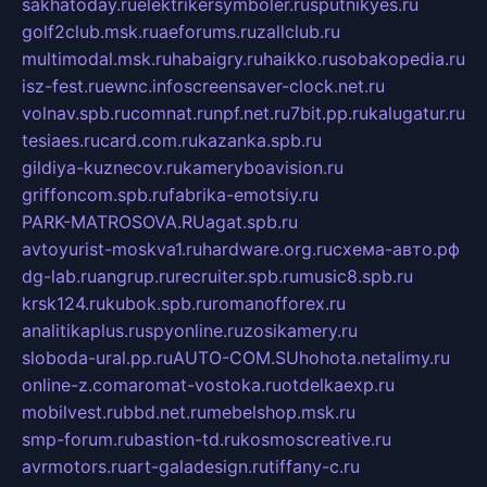
sakhatoday.ru
elektrikersymboler.ru
sputnikyes.ru
golf2club.msk.ru
aeforums.ru
zallclub.ru
multimodal.msk.ru
habaigry.ru
haikko.ru
sobakopedia.ru
isz-fest.ru
ewnc.info
screensaver-clock.net.ru
volnav.spb.ru
comnat.ru
npf.net.ru
7bit.pp.ru
kalugatur.ru
tesiaes.ru
card.com.ru
kazanka.spb.ru
gildiya-kuznecov.ru
kameryboavision.ru
griffoncom.spb.ru
fabrika-emotsiy.ru
PARK-MATROSOVA.RU
agat.spb.ru
avtoyurist-moskva1.ru
hardware.org.ru
схема-авто.рф
dg-lab.ru
angrup.ru
recruiter.spb.ru
music8.spb.ru
krsk124.ru
kubok.spb.ru
romanofforex.ru
analitikaplus.ru
spyonline.ru
zosikamery.ru
sloboda-ural.pp.ru
AUTO-COM.SU
hohota.net
alimy.ru
online-z.com
aromat-vostoka.ru
otdelkaexp.ru
mobilvest.ru
bbd.net.ru
mebelshop.msk.ru
smp-forum.ru
bastion-td.ru
kosmoscreative.ru
avrmotors.ru
art-galadesign.ru
tiffany-c.ru