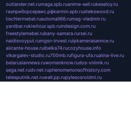
outlander.net.ru
maga.spb.ru
anime-sell.ru
keseloy.ru
газприборсервис.рф
karmin.spb.ru
shekswood.ru
tischlermebel.ru
automall66.ru
mag-vladimir.ru
yardbar.ru
kiwitour.spb.ru
indesign.com.ru
freestylemebel.ru
bany-samara.ru
rsei.ru
naidisvoyput.ru
mgsn-invest.ru
ipkamerasannce.ru
alicante-house.ru
ibelka74.ru
cozyhouse.info
vlkargalev-studio.ru
700mb.ru
figura-ufa.ru
alina-live.ru
belarusiannews.ru
womenknow.ru
dos-vniimk.ru
sega.net.ru
dv.net.ru
phenomenonsofhistory.com
telesputnik.net.ru
wall.pp.ru
pylesosroidmi.ru
gtc-clan.ru
cligs.ru
bibikazap.ru
popova.org.ru
netwhistler.spb.ru
bellvil.ru
bonzon.ru
iss-vladik.ru
defiparis.net.ru
las-gryzas.ru
amku.ru
electednews.spb.ru
feather.org.ru
spar72.ru
tankiigri.ru
dominus.com.ru
ibtree.ru
sanykool.pp.ru
unixlib.org.ru
menatep.spb.ru
gartenterrassen.ru
printeka.ru
skvozilka.com.ru
parkovka-pub.ru
lovemobi.ru
art-ru.ru