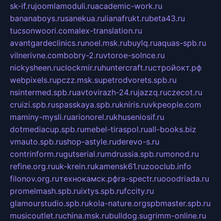
sk-if.ru
joomlamoduli.ru
academic-work.ru
bananaboys.ru
sanekua.ru
lianafrukt.ru
beta43.ru
tucsonwoori.com
alex-translation.ru
avantgardeclinics.ru
noel.msk.ru
buylq.ru
aquas-spb.ru
vilnerivne.com
bobry-2.ru
vtoroe-solnce.ru
nickysheen.ru
clockmir.ru
huntercraft.ru
стройокт.рф
webpixels.ru
pczz.msk.su
petrodvorets.spb.ru
nsintermed.spb.ru
avtovirazh-24.ru
jazzq.ru
czecot.ru
cruizi.spb.ru
spasskaya.spb.ru
kniris.ru
vkpeople.com
maminy-mysli.ru
arionorel.ru
khuseniosif.ru
dotmediacup.spb.ru
mebel-tiraspol.ru
all-books.biz
vmauto.spb.ru
shop-astyle.ru
derevo-s.ru
contrinform.ru
gutserial.ru
mdrussia.spb.ru
monod.ru
refine.org.ru
uk-krein.ru
kamensk61.ru
zooclub.info
filonov.org.ru
технокамск.рф
ra-spectr.ru
ooodriada.ru
promelmash.spb.ru
ixtys.spb.ru
fccity.ru
glamourstudio.spb.ru
kola-nature.org
spbmaster.spb.ru
musicoutlet.ru
china.msk.ru
bulldog.su
grimm-online.ru