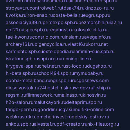
avto-vozim.ru
sakhcamera.ru
alliance-electro.spb.ru
stroyavt.ru
controlweb1.ru
tdsak74.ru
kinzozo-ru.ru
kvotka.ru
iron-snab.ru
costa-bella.ru
eugrus.pp.ru
associaciya39.ru
primexpo.spb.ru
bezmorchin.ru
ia2.ru
cpt21.ru
ispecspb.ru
regahost.ru
kolosok-elita.ru
tae-kwon.ru
consrio.com.ru
insiam.ru
avegainfo.ru
archery161.ru
bigencyclica.ru
vlast16.ru
korru.net
sarmiento.spb.su
extelopedia.ru
lammin-suo.spb.ru
iskatour.spb.ru
snpi.org.ru
running-line.ru
krygeva-spa.ru
chel.net.ru
rust-loco.ru
dugshop.ru
hl-beta.spb.ru
school494.spb.ru
mymubaby.ru
epoha-metalband.ru
ngr.spb.ru
rusgosnews.com
dieselvostok.ru
24hostel.msk.ru
w-dev.ru
f-ship.ru
regsmi.ru
filmnetwork.ru
malinasp.ru
kinosvin.ru
h2o-salon.ru
malutkayork.ru
deltaprim.spb.ru
tango-perm.ru
gooddir.ru
sgv.su
multiki-online.com
webkrasotki.com
cherinvest.ru
detskiy-ostrov.ru
ankou.spb.ru
alvesta1.ru
pdf-creator.ru
nix-files.org.ru