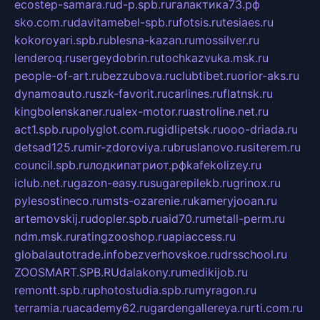
ecostep-samara.ru
d-p.spb.ru
галактика73.рф
sko.com.ru
davitamebel-spb.ru
fotsis.ru
tesiaes.ru
kokoroyari.spb.ru
blesna-kazan.ru
mossilver.ru
lenderoq.ru
sergeydobrin.ru
tochkazvuka.msk.ru
people-of-art.ru
bezzubova.ru
clubtibet.ru
orior-aks.ru
dynamoauto.ru
szk-favorit.ru
carlines.ru
flatnsk.ru
kingbolenskaner.ru
alex-motor.ru
astroline.net.ru
act1.spb.ru
polyglot.com.ru
gidlipetsk.ru
ooo-driada.ru
detsad125.ru
mir-zdoroviya.ru
bruslanovo.ru
siterem.ru
council.spb.ru
лодкипатриот.рф
kafekolizey.ru
iclub.net.ru
gazon-easy.ru
sugarepilekb.ru
grinox.ru
pylesostineco.ru
msts-ozarenie.ru
kameryjooan.ru
artemovskij.ru
dopler.spb.ru
aid70.ru
metall-perm.ru
ndm.msk.ru
ratingzooshop.ru
apiaccess.ru
globalautotrade.info
bezverhovskoe.ru
drsschool.ru
ZOOSMART.SPB.RU
dalakony.ru
medikijob.ru
remontt.spb.ru
photostudia.spb.ru
myragon.ru
terramia.ru
academy62.ru
gardengallereya.ru
rti.com.ru