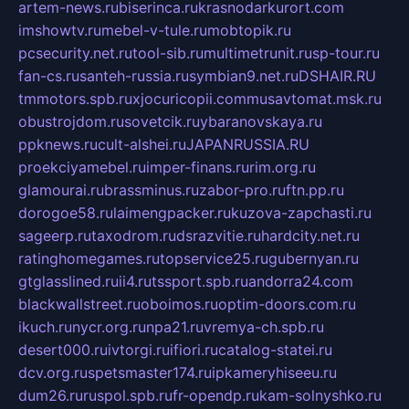
artem-news.ru
biserinca.ru
krasnodarkurort.com
imshowtv.ru
mebel-v-tule.ru
mobtopik.ru
pcsecurity.net.ru
tool-sib.ru
multimetrunit.ru
sp-tour.ru
fan-cs.ru
santeh-russia.ru
symbian9.net.ru
DSHAIR.RU
tmmotors.spb.ru
xjocuricopii.com
musavtomat.msk.ru
obustrojdom.ru
sovetcik.ru
ybaranovskaya.ru
ppknews.ru
cult-alshei.ru
JAPANRUSSIA.RU
proekciyamebel.ru
imper-finans.ru
rim.org.ru
glamourai.ru
brassminus.ru
zabor-pro.ru
ftn.pp.ru
dorogoe58.ru
laimengpacker.ru
kuzova-zapchasti.ru
sageerp.ru
taxodrom.ru
dsrazvitie.ru
hardcity.net.ru
ratinghomegames.ru
topservice25.ru
gubernyan.ru
gtglasslined.ru
ii4.ru
tssport.spb.ru
andorra24.com
blackwallstreet.ru
oboimos.ru
optim-doors.com.ru
ikuch.ru
nycr.org.ru
npa21.ru
vremya-ch.spb.ru
desert000.ru
ivtorgi.ru
ifiori.ru
catalog-statei.ru
dcv.org.ru
spetsmaster174.ru
ipkameryhiseeu.ru
dum26.ru
ruspol.spb.ru
fr-opendp.ru
kam-solnyshko.ru