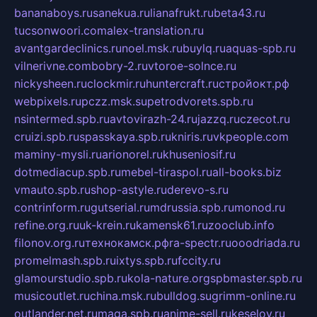
bananaboys.ru
sanekua.ru
lianafrukt.ru
beta43.ru
tucsonwoori.com
alex-translation.ru
avantgardeclinics.ru
noel.msk.ru
buylq.ru
aquas-spb.ru
vilnerivne.com
bobry-2.ru
vtoroe-solnce.ru
nickysheen.ru
clockmir.ru
huntercraft.ru
стройокт.рф
webpixels.ru
pczz.msk.su
petrodvorets.spb.ru
nsintermed.spb.ru
avtovirazh-24.ru
jazzq.ru
czecot.ru
cruizi.spb.ru
spasskaya.spb.ru
kniris.ru
vkpeople.com
maminy-mysli.ru
arionorel.ru
khuseniosif.ru
dotmediacup.spb.ru
mebel-tiraspol.ru
all-books.biz
vmauto.spb.ru
shop-astyle.ru
derevo-s.ru
contrinform.ru
gutserial.ru
mdrussia.spb.ru
monod.ru
refine.org.ru
uk-krein.ru
kamensk61.ru
zooclub.info
filonov.org.ru
технокамск.рф
ra-spectr.ru
ooodriada.ru
promelmash.spb.ru
ixtys.spb.ru
fccity.ru
glamourstudio.spb.ru
kola-nature.org
spbmaster.spb.ru
musicoutlet.ru
china.msk.ru
bulldog.su
grimm-online.ru
outlander.net.ru
maga.spb.ru
anime-sell.ru
keseloy.ru