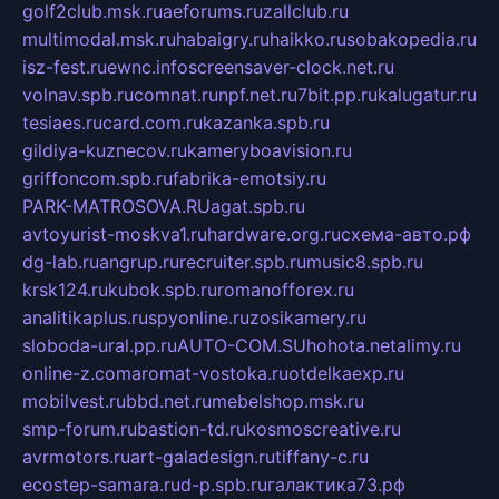
golf2club.msk.ru
aeforums.ru
zallclub.ru
multimodal.msk.ru
habaigry.ru
haikko.ru
sobakopedia.ru
isz-fest.ru
ewnc.info
screensaver-clock.net.ru
volnav.spb.ru
comnat.ru
npf.net.ru
7bit.pp.ru
kalugatur.ru
tesiaes.ru
card.com.ru
kazanka.spb.ru
gildiya-kuznecov.ru
kameryboavision.ru
griffoncom.spb.ru
fabrika-emotsiy.ru
PARK-MATROSOVA.RU
agat.spb.ru
avtoyurist-moskva1.ru
hardware.org.ru
схема-авто.рф
dg-lab.ru
angrup.ru
recruiter.spb.ru
music8.spb.ru
krsk124.ru
kubok.spb.ru
romanofforex.ru
analitikaplus.ru
spyonline.ru
zosikamery.ru
sloboda-ural.pp.ru
AUTO-COM.SU
hohota.net
alimy.ru
online-z.com
aromat-vostoka.ru
otdelkaexp.ru
mobilvest.ru
bbd.net.ru
mebelshop.msk.ru
smp-forum.ru
bastion-td.ru
kosmoscreative.ru
avrmotors.ru
art-galadesign.ru
tiffany-c.ru
ecostep-samara.ru
d-p.spb.ru
галактика73.рф