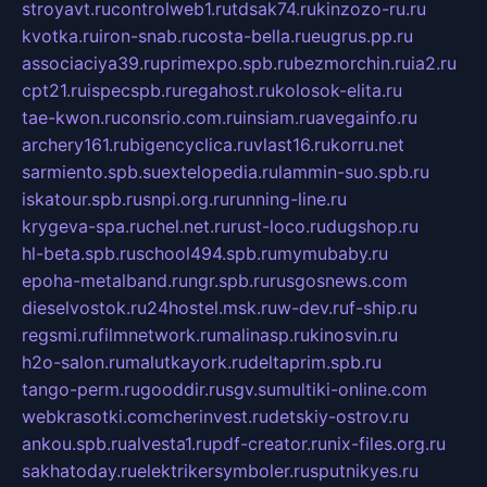
stroyavt.ru
controlweb1.ru
tdsak74.ru
kinzozo-ru.ru
kvotka.ru
iron-snab.ru
costa-bella.ru
eugrus.pp.ru
associaciya39.ru
primexpo.spb.ru
bezmorchin.ru
ia2.ru
cpt21.ru
ispecspb.ru
regahost.ru
kolosok-elita.ru
tae-kwon.ru
consrio.com.ru
insiam.ru
avegainfo.ru
archery161.ru
bigencyclica.ru
vlast16.ru
korru.net
sarmiento.spb.su
extelopedia.ru
lammin-suo.spb.ru
iskatour.spb.ru
snpi.org.ru
running-line.ru
krygeva-spa.ru
chel.net.ru
rust-loco.ru
dugshop.ru
hl-beta.spb.ru
school494.spb.ru
mymubaby.ru
epoha-metalband.ru
ngr.spb.ru
rusgosnews.com
dieselvostok.ru
24hostel.msk.ru
w-dev.ru
f-ship.ru
regsmi.ru
filmnetwork.ru
malinasp.ru
kinosvin.ru
h2o-salon.ru
malutkayork.ru
deltaprim.spb.ru
tango-perm.ru
gooddir.ru
sgv.su
multiki-online.com
webkrasotki.com
cherinvest.ru
detskiy-ostrov.ru
ankou.spb.ru
alvesta1.ru
pdf-creator.ru
nix-files.org.ru
sakhatoday.ru
elektrikersymboler.ru
sputnikyes.ru