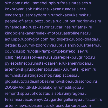
sko.com.ru
davitamebel-spb.ru
fotsis.ru
tesiaes.ru
kokoroyari.spb.ru
blesna-kazan.ru
mossilver.ru
lenderoq.ru
sergeydobrin.ru
tochkazvuka.msk.ru
people-of-art.ru
bezzubova.ru
clubtibet.ru
orior-aks.ru
dynamoauto.ru
szk-favorit.ru
carlines.ru
flatnsk.ru
kingbolenskaner.ru
alex-motor.ru
astroline.net.ru
act1.spb.ru
polyglot.com.ru
gidlipetsk.ru
ooo-driada.ru
detsad125.ru
mir-zdoroviya.ru
bruslanovo.ru
siterem.ru
council.spb.ru
лодкипатриот.рф
kafekolizey.ru
iclub.net.ru
gazon-easy.ru
sugarepilekb.ru
grinox.ru
pylesostineco.ru
msts-ozarenie.ru
kameryjooan.ru
artemovskij.ru
dopler.spb.ru
aid70.ru
metall-perm.ru
ndm.msk.ru
ratingzooshop.ru
apiaccess.ru
globalautotrade.info
bezverhovskoe.ru
drsschool.ru
ZOOSMART.SPB.RU
dalakony.ru
medikijob.ru
remontt.spb.ru
photostudia.spb.ru
myragon.ru
terramia.ru
academy62.ru
gardengallereya.ru
rti.com.ru
artem-news.ru
biserinca.ru
krasnodarkurort.com