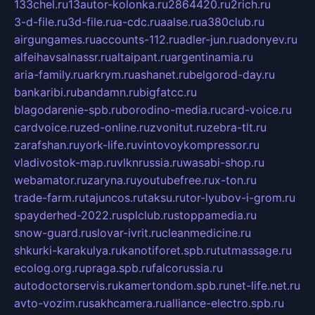
133chel.ru
13autor-kolonka.ru
2864420.ru
2rich.ru
3-d-file.ru
3d-file.ru
a-cdc.ru
aalse.ru
a380club.ru
airgungames.ru
accounts-112.ru
adler-jun.ru
adonyev.ru
alfeihavsalnassr.ru
altaipant.ru
argentinamia.ru
aria-family.ru
arkrym.ru
ashanet.ru
belgorod-day.ru
bankaribi.ru
bandamn.ru
bigfatcc.ru
blagodarenie-spb.ru
borodino-media.ru
card-voice.ru
cardvoice.ru
zed-online.ru
zvonitut.ru
zebra-tlt.ru
zarafshan.ru
york-life.ru
vintovoykompressor.ru
vladivostok-map.ru
vlknrussia.ru
wasabi-shop.ru
webamator.ru
zaryna.ru
youtubefree.ru
x-ton.ru
trade-farm.ru
tajuncos.ru
taksu.ru
tor-lyubov-i-grom.ru
spayderhed-2022.ru
splclub.ru
stoppamedia.ru
snow-guard.ru
slovar-ivrit.ru
cleanmedicine.ru
shkurki-karakulya.ru
kanotiforet.spb.ru
tutmassage.ru
ecolog.org.ru
praga.spb.ru
falcorussia.ru
autodoctorservis.ru
kamertondom.spb.ru
net-life.net.ru
avto-vozim.ru
sakhcamera.ru
alliance-electro.spb.ru