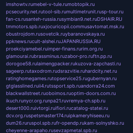
imshowtv.ru
mebel-v-tule.ru
mobtopik.ru
pcsecurity.net.ru
tool-sib.ru
multimetrunit.ru
sp-tour.ru
fan-cs.ru
santeh-russia.ru
symbian9.net.ru
DSHAIR.RU
tmmotors.spb.ru
xjocuricopii.com
musavtomat.msk.ru
obustrojdom.ru
sovetcik.ru
ybaranovskaya.ru
ppknews.ru
cult-alshei.ru
JAPANRUSSIA.RU
proekciyamebel.ru
imper-finans.ru
rim.org.ru
glamourai.ru
brassminus.ru
zabor-pro.ru
ftn.pp.ru
dorogoe58.ru
laimengpacker.ru
kuzova-zapchasti.ru
sageerp.ru
taxodrom.ru
dsrazvitie.ru
hardcity.net.ru
ratinghomegames.ru
topservice25.ru
gubernyan.ru
gtglasslined.ru
ii4.ru
tssport.spb.ru
andorra24.com
blackwallstreet.ru
oboimos.ru
optim-doors.com.ru
ikuch.ru
nycr.org.ru
npa21.ru
vremya-ch.spb.ru
desert000.ru
ivtorgi.ru
ifiori.ru
catalog-statei.ru
dcv.org.ru
spetsmaster174.ru
ipkameryhiseeu.ru
dum26.ru
ruspol.spb.ru
fr-opendp.ru
kam-solnyshko.ru
cheyenne-arapaho.ru
sevzapmetal.spb.ru