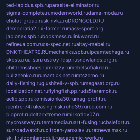
ted-lapidus.spb.ru
parasite-eliminator.ru
sigma-complete.ru
modernworld.ru
dama-moda.ru
eholot-group.ru
sk-nvkz.ru
DRONGOLD.RU
democratia2.ru
i-farmer.ru
mass-sport.org
jablonex.spb.ru
bookmess.ru
linkword.ru
refineua.com.ru
cs-spec.net.ru
altay-mebel.ru
DNK-THEATRE.RU
mechaniks.spb.ru
ipcamtechage.ru
skosta.ru
a-sun.ru
stroy-ldsp.ru
snowlands.org.ru
childrensshoes.ru
mrlizzy.ru
mebelsofiakrd.ru
bulizhenko.ru
rumantick.net.ru
mtszerno.ru
daily-fishing.ru
glushiteli-v-spb.ru
megasat.org.ru
localization.net.ru
flyingfish.pp.ru
ds5teremok.ru
aclib.spb.ru
komissionka30.ru
mag-profit.ru
icentre-74.ru
leasing-nsk.ru
hd39.ru
rcd.com.ru
bioprot.ru
deltaextreme.ru
mirkotlov07.ru
mycrossway.ru
temamedia.ru
art-fusing.ru
cbslefort.ru
sunroadwatch.ru
citroen-yaroslavl.ru
ratnews.msk.ru
sk-if.ru
joomlamoduli.ru
academic-work.ru