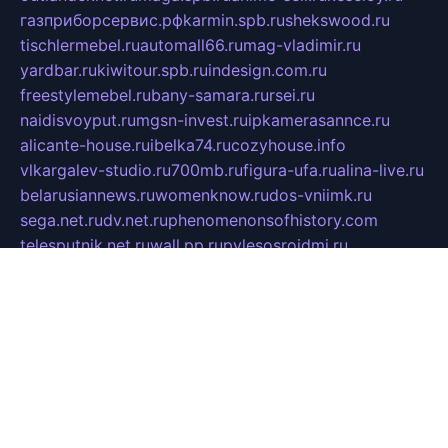
газприборсервис.рф
karmin.spb.ru
shekswood.ru
tischlermebel.ru
automall66.ru
mag-vladimir.ru
yardbar.ru
kiwitour.spb.ru
indesign.com.ru
freestylemebel.ru
bany-samara.ru
rsei.ru
naidisvoyput.ru
mgsn-invest.ru
ipkamerasannce.ru
alicante-house.ru
ibelka74.ru
cozyhouse.info
vlkargalev-studio.ru
700mb.ru
figura-ufa.ru
alina-live.ru
belarusiannews.ru
womenknow.ru
dos-vniimk.ru
sega.net.ru
dv.net.ru
phenomenonsofhistory.com
telesputnik.net.ru
wall.pp.ru
pylesosroidmi.ru
gtc-clan.ru
cligs.ru
bibikazap.ru
popova.org.ru
netwhistler.spb.ru
bellvil.ru
bonzon.ru
iss-vladik.ru
defiparis.net.ru
las-gryzas.ru
amku.ru
electednews.spb.ru
feather.org.ru
spar72.ru
tankiigri.ru
dominus.com.ru
ibtree.ru
sanykool.pp.ru
unixlib.org.ru
menatep.spb.ru
gartenterrassen.ru
printeka.ru
skvozilka.com.ru
parkovka-pub.ru
lovemobi.ru
art-ru.ru
emulatorz.com.ru
alucomp.com.ru
tatforum.com.ru