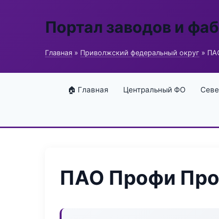
Портал заводов и фа
Главная
»
Приволжский федеральный округ
» ПА
🏠 Главная
Центральный ФО
Севе
ПАО Профи Пр