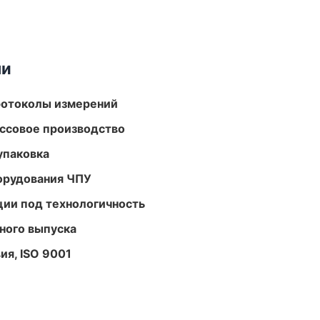
ми
ротоколы измерений
ассовое производство
упаковка
орудования ЧПУ
ции под технологичность
ного выпуска
ия, ISO 9001