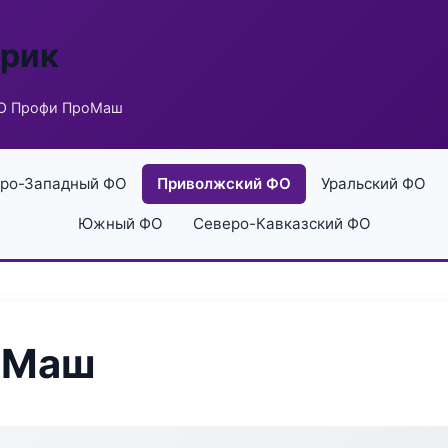
брик
О Профи ПроМаш
ро-Западный ФО
Приволжский ФО
Уральский ФО
Южный ФО
Северо-Кавказский ФО
оМаш