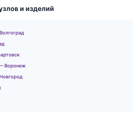
узлов и изделий
Волгоград
ад
вартовск
 — Воронеж
 Новгород
к