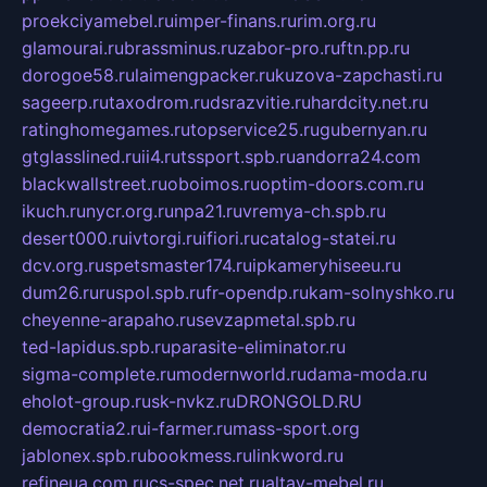
proekciyamebel.ru
imper-finans.ru
rim.org.ru
glamourai.ru
brassminus.ru
zabor-pro.ru
ftn.pp.ru
dorogoe58.ru
laimengpacker.ru
kuzova-zapchasti.ru
sageerp.ru
taxodrom.ru
dsrazvitie.ru
hardcity.net.ru
ratinghomegames.ru
topservice25.ru
gubernyan.ru
gtglasslined.ru
ii4.ru
tssport.spb.ru
andorra24.com
blackwallstreet.ru
oboimos.ru
optim-doors.com.ru
ikuch.ru
nycr.org.ru
npa21.ru
vremya-ch.spb.ru
desert000.ru
ivtorgi.ru
ifiori.ru
catalog-statei.ru
dcv.org.ru
spetsmaster174.ru
ipkameryhiseeu.ru
dum26.ru
ruspol.spb.ru
fr-opendp.ru
kam-solnyshko.ru
cheyenne-arapaho.ru
sevzapmetal.spb.ru
ted-lapidus.spb.ru
parasite-eliminator.ru
sigma-complete.ru
modernworld.ru
dama-moda.ru
eholot-group.ru
sk-nvkz.ru
DRONGOLD.RU
democratia2.ru
i-farmer.ru
mass-sport.org
jablonex.spb.ru
bookmess.ru
linkword.ru
refineua.com.ru
cs-spec.net.ru
altay-mebel.ru