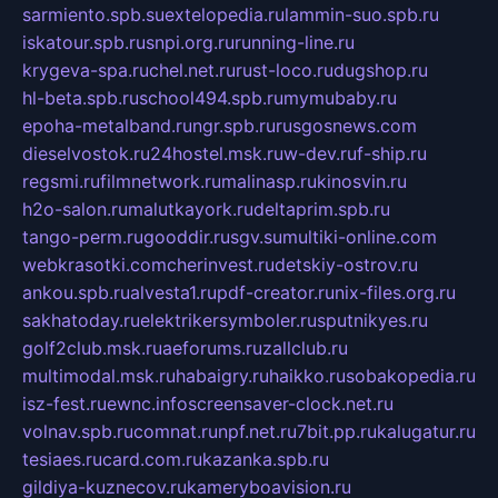
sarmiento.spb.su
extelopedia.ru
lammin-suo.spb.ru
iskatour.spb.ru
snpi.org.ru
running-line.ru
krygeva-spa.ru
chel.net.ru
rust-loco.ru
dugshop.ru
hl-beta.spb.ru
school494.spb.ru
mymubaby.ru
epoha-metalband.ru
ngr.spb.ru
rusgosnews.com
dieselvostok.ru
24hostel.msk.ru
w-dev.ru
f-ship.ru
regsmi.ru
filmnetwork.ru
malinasp.ru
kinosvin.ru
h2o-salon.ru
malutkayork.ru
deltaprim.spb.ru
tango-perm.ru
gooddir.ru
sgv.su
multiki-online.com
webkrasotki.com
cherinvest.ru
detskiy-ostrov.ru
ankou.spb.ru
alvesta1.ru
pdf-creator.ru
nix-files.org.ru
sakhatoday.ru
elektrikersymboler.ru
sputnikyes.ru
golf2club.msk.ru
aeforums.ru
zallclub.ru
multimodal.msk.ru
habaigry.ru
haikko.ru
sobakopedia.ru
isz-fest.ru
ewnc.info
screensaver-clock.net.ru
volnav.spb.ru
comnat.ru
npf.net.ru
7bit.pp.ru
kalugatur.ru
tesiaes.ru
card.com.ru
kazanka.spb.ru
gildiya-kuznecov.ru
kameryboavision.ru