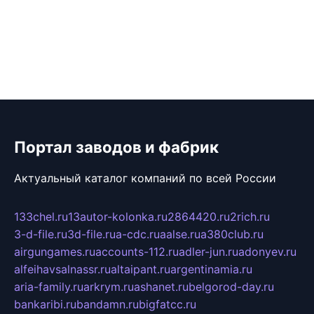
Портал заводов и фабрик
Актуальный каталог компаний по всей России
133chel.ru
13autor-kolonka.ru
2864420.ru
2rich.ru
3-d-file.ru
3d-file.ru
a-cdc.ru
aalse.ru
a380club.ru
airgungames.ru
accounts-112.ru
adler-jun.ru
adonyev.ru
alfeihavsalnassr.ru
altaipant.ru
argentinamia.ru
aria-family.ru
arkrym.ru
ashanet.ru
belgorod-day.ru
bankaribi.ru
bandamn.ru
bigfatcc.ru