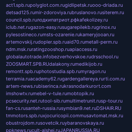
act1.spb.ru
polyglot.com.ru
gidlipetsk.ru
ooo-driada.ru
detsad125.ru
mir-zdoroviya.ru
bruslanovo.ru
siterem.ru
council.spb.ru
лодкипатриот.рф
kafekolizey.ru
iclub.net.ru
gazon-easy.ru
sugarepilekb.ru
grinox.ru
pylesostineco.ru
msts-ozarenie.ru
kameryjooan.ru
artemovskij.ru
dopler.spb.ru
aid70.ru
metall-perm.ru
ndm.msk.ru
ratingzooshop.ru
apiaccess.ru
globalautotrade.info
bezverhovskoe.ru
drsschool.ru
ZOOSMART.SPB.RU
dalakony.ru
medikijob.ru
remontt.spb.ru
photostudia.spb.ru
myragon.ru
terramia.ru
academy62.ru
gardengallereya.ru
rti.com.ru
artem-news.ru
biserinca.ru
krasnodarkurort.com
imshowtv.ru
mebel-v-tule.ru
mobtopik.ru
pcsecurity.net.ru
tool-sib.ru
multimetrunit.ru
sp-tour.ru
fan-cs.ru
santeh-russia.ru
symbian9.net.ru
DSHAIR.RU
tmmotors.spb.ru
xjocuricopii.com
musavtomat.msk.ru
obustrojdom.ru
sovetcik.ru
ybaranovskaya.ru
ppknews.ru
cult-alshei.ru
JAPANRUSSIA.RU