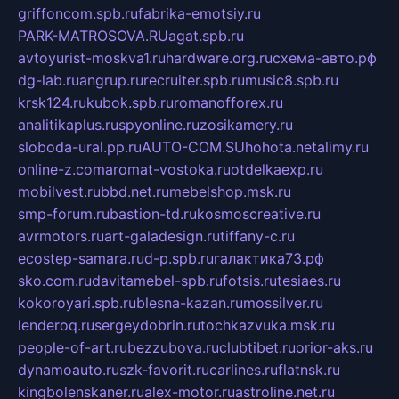
griffoncom.spb.ru
fabrika-emotsiy.ru
PARK-MATROSOVA.RU
agat.spb.ru
avtoyurist-moskva1.ru
hardware.org.ru
схема-авто.рф
dg-lab.ru
angrup.ru
recruiter.spb.ru
music8.spb.ru
krsk124.ru
kubok.spb.ru
romanofforex.ru
analitikaplus.ru
spyonline.ru
zosikamery.ru
sloboda-ural.pp.ru
AUTO-COM.SU
hohota.net
alimy.ru
online-z.com
aromat-vostoka.ru
otdelkaexp.ru
mobilvest.ru
bbd.net.ru
mebelshop.msk.ru
smp-forum.ru
bastion-td.ru
kosmoscreative.ru
avrmotors.ru
art-galadesign.ru
tiffany-c.ru
ecostep-samara.ru
d-p.spb.ru
галактика73.рф
sko.com.ru
davitamebel-spb.ru
fotsis.ru
tesiaes.ru
kokoroyari.spb.ru
blesna-kazan.ru
mossilver.ru
lenderoq.ru
sergeydobrin.ru
tochkazvuka.msk.ru
people-of-art.ru
bezzubova.ru
clubtibet.ru
orior-aks.ru
dynamoauto.ru
szk-favorit.ru
carlines.ru
flatnsk.ru
kingbolenskaner.ru
alex-motor.ru
astroline.net.ru