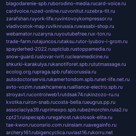
blagodarenie-spb.ru
borodino-media.ru
card-voice.ru
cardvoice.ru
zed-online.ru
zvonitut.ru
zebra-tlt.ru
zarafshan.ru
york-life.ru
vintovoykompressor.ru
vladivostok-map.ru
vlknrussia.ru
wasabi-shop.ru
webamator.ru
zaryna.ru
youtubefree.ru
x-ton.ru
trade-farm.ru
tajuncos.ru
taksu.ru
tor-lyubov-i-grom.ru
spayderhed-2022.ru
splclub.ru
stoppamedia.ru
snow-guard.ru
slovar-ivrit.ru
cleanmedicine.ru
shkurki-karakulya.ru
kanotiforet.spb.ru
tutmassage.ru
ecolog.org.ru
praga.spb.ru
falcorussia.ru
autodoctorservis.ru
kamertondom.spb.ru
net-life.net.ru
avto-vozim.ru
sakhcamera.ru
alliance-electro.spb.ru
stroyavt.ru
controlweb1.ru
tdsak74.ru
kinzozo-ru.ru
kvotka.ru
iron-snab.ru
costa-bella.ru
eugrus.pp.ru
associaciya39.ru
primexpo.spb.ru
bezmorchin.ru
ia2.ru
cpt21.ru
ispecspb.ru
regahost.ru
kolosok-elita.ru
tae-kwon.ru
consrio.com.ru
insiam.ru
avegainfo.ru
archery161.ru
bigencyclica.ru
vlast16.ru
korru.net