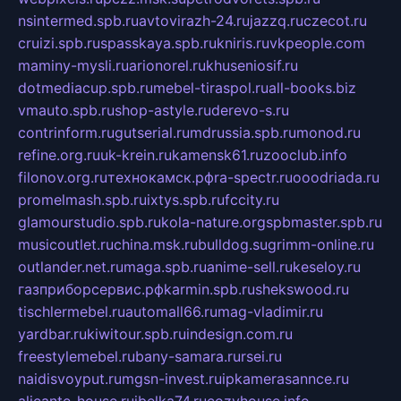
nsintermed.spb.ru
avtovirazh-24.ru
jazzq.ru
czecot.ru
cruizi.spb.ru
spasskaya.spb.ru
kniris.ru
vkpeople.com
maminy-mysli.ru
arionorel.ru
khuseniosif.ru
dotmediacup.spb.ru
mebel-tiraspol.ru
all-books.biz
vmauto.spb.ru
shop-astyle.ru
derevo-s.ru
contrinform.ru
gutserial.ru
mdrussia.spb.ru
monod.ru
refine.org.ru
uk-krein.ru
kamensk61.ru
zooclub.info
filonov.org.ru
технокамск.рф
ra-spectr.ru
ooodriada.ru
promelmash.spb.ru
ixtys.spb.ru
fccity.ru
glamourstudio.spb.ru
kola-nature.org
spbmaster.spb.ru
musicoutlet.ru
china.msk.ru
bulldog.su
grimm-online.ru
outlander.net.ru
maga.spb.ru
anime-sell.ru
keseloy.ru
газприборсервис.рф
karmin.spb.ru
shekswood.ru
tischlermebel.ru
automall66.ru
mag-vladimir.ru
yardbar.ru
kiwitour.spb.ru
indesign.com.ru
freestylemebel.ru
bany-samara.ru
rsei.ru
naidisvoyput.ru
mgsn-invest.ru
ipkamerasannce.ru