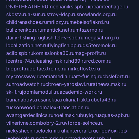
DNK-THEATRE.RU
mechaniks.spb.ru
ipcamtechage.ru
skosta.ru
a-sun.ru
stroy-ldsp.ru
snowlands.org.ru
childrensshoes.ru
mrlizzy.ru
mebelsofiakrd.ru
bulizhenko.ru
rumantick.net.ru
mtszerno.ru
daily-fishing.ru
glushiteli-v-spb.ru
megasat.org.ru
localization.net.ru
flyingfish.pp.ru
ds5teremok.ru
aclib.spb.ru
komissionka30.ru
mag-profit.ru
icentre-74.ru
leasing-nsk.ru
hd39.ru
rcd.com.ru
bioprot.ru
deltaextreme.ru
mirkotlov07.ru
mycrossway.ru
temamedia.ru
art-fusing.ru
cbslefort.ru
sunroadwatch.ru
citroen-yaroslavl.ru
ratnews.msk.ru
sk-if.ru
joomlamoduli.ru
academic-work.ru
bananaboys.ru
sanekua.ru
lianafrukt.ru
beta43.ru
tucsonwoori.com
alex-translation.ru
avantgardeclinics.ru
noel.msk.ru
buylq.ru
aquas-spb.ru
vilnerivne.com
bobry-2.ru
vtoroe-solnce.ru
nickysheen.ru
clockmir.ru
huntercraft.ru
стройокт.рф
webpixels.ru
pczz.msk.su
petrodvorets.spb.ru