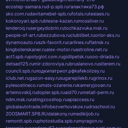
ecostep-samara.ru
d-p.spb.ru
галактика73.рф
sko.com.ru
davitamebel-spb.ru
fotsis.ru
tesiaes.ru
kokoroyari.spb.ru
blesna-kazan.ru
mossilver.ru
lenderoq.ru
sergeydobrin.ru
tochkazvuka.msk.ru
people-of-art.ru
bezzubova.ru
clubtibet.ru
orior-aks.ru
dynamoauto.ru
szk-favorit.ru
carlines.ru
flatnsk.ru
kingbolenskaner.ru
alex-motor.ru
astroline.net.ru
act1.spb.ru
polyglot.com.ru
gidlipetsk.ru
ooo-driada.ru
detsad125.ru
mir-zdoroviya.ru
bruslanovo.ru
siterem.ru
council.spb.ru
лодкипатриот.рф
kafekolizey.ru
iclub.net.ru
gazon-easy.ru
sugarepilekb.ru
grinox.ru
pylesostineco.ru
msts-ozarenie.ru
kameryjooan.ru
artemovskij.ru
dopler.spb.ru
aid70.ru
metall-perm.ru
ndm.msk.ru
ratingzooshop.ru
apiaccess.ru
globalautotrade.info
bezverhovskoe.ru
drsschool.ru
ZOOSMART.SPB.RU
dalakony.ru
medikijob.ru
remontt.spb.ru
photostudia.spb.ru
myragon.ru