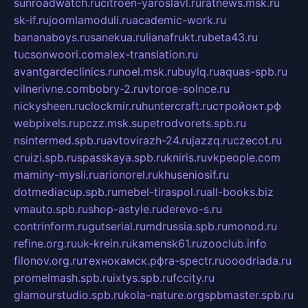
sunroadwatch.ru
citroen-yaroslavl.ru
ratnews.msk.ru
sk-if.ru
joomlamoduli.ru
academic-work.ru
bananaboys.ru
sanekua.ru
lianafrukt.ru
beta43.ru
tucsonwoori.com
alex-translation.ru
avantgardeclinics.ru
noel.msk.ru
buylq.ru
aquas-spb.ru
vilnerivne.com
bobry-2.ru
vtoroe-solnce.ru
nickysheen.ru
clockmir.ru
huntercraft.ru
стройокт.рф
webpixels.ru
pczz.msk.su
petrodvorets.spb.ru
nsintermed.spb.ru
avtovirazh-24.ru
jazzq.ru
czecot.ru
cruizi.spb.ru
spasskaya.spb.ru
kniris.ru
vkpeople.com
maminy-mysli.ru
arionorel.ru
khuseniosif.ru
dotmediacup.spb.ru
mebel-tiraspol.ru
all-books.biz
vmauto.spb.ru
shop-astyle.ru
derevo-s.ru
contrinform.ru
gutserial.ru
mdrussia.spb.ru
monod.ru
refine.org.ru
uk-krein.ru
kamensk61.ru
zooclub.info
filonov.org.ru
технокамск.рф
ra-spectr.ru
ooodriada.ru
promelmash.spb.ru
ixtys.spb.ru
fccity.ru
glamourstudio.spb.ru
kola-nature.org
spbmaster.spb.ru