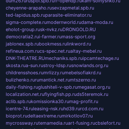
dum26.ru
ruspol.spb.ru
fr-opendp.ru
kam-solnyshko.ru
cheyenne-arapaho.ru
sevzapmetal.spb.ru
ted-lapidus.spb.ru
parasite-eliminator.ru
sigma-complete.ru
modernworld.ru
dama-moda.ru
eholot-group.ru
sk-nvkz.ru
DRONGOLD.RU
democratia2.ru
i-farmer.ru
mass-sport.org
jablonex.spb.ru
bookmess.ru
linkword.ru
refineua.com.ru
cs-spec.net.ru
altay-mebel.ru
DNK-THEATRE.RU
mechaniks.spb.ru
ipcamtechage.ru
skosta.ru
a-sun.ru
stroy-ldsp.ru
snowlands.org.ru
childrensshoes.ru
mrlizzy.ru
mebelsofiakrd.ru
bulizhenko.ru
rumantick.net.ru
mtszerno.ru
daily-fishing.ru
glushiteli-v-spb.ru
megasat.org.ru
localization.net.ru
flyingfish.pp.ru
ds5teremok.ru
aclib.spb.ru
komissionka30.ru
mag-profit.ru
icentre-74.ru
leasing-nsk.ru
hd39.ru
rcd.com.ru
bioprot.ru
deltaextreme.ru
mirkotlov07.ru
mycrossway.ru
temamedia.ru
art-fusing.ru
cbslefort.ru