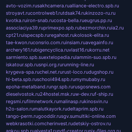
avto-vozim.ru
sakhcamera.ru
alliance-electro.spb.ru
stroyavt.ru
controlweb1.ru
tdsak74.ru
kinzozo-ru.ru
kvotka.ru
iron-snab.ru
costa-bella.ru
eugrus.pp.ru
associaciya39.ru
primexpo.spb.ru
bezmorchin.ru
ia2.ru
cpt21.ru
ispecspb.ru
regahost.ru
kolosok-elita.ru
tae-kwon.ru
consrio.com.ru
insiam.ru
avegainfo.ru
archery161.ru
bigencyclica.ru
vlast16.ru
korru.net
sarmiento.spb.su
extelopedia.ru
lammin-suo.spb.ru
iskatour.spb.ru
snpi.org.ru
running-line.ru
krygeva-spa.ru
chel.net.ru
rust-loco.ru
dugshop.ru
hl-beta.spb.ru
school494.spb.ru
mymubaby.ru
epoha-metalband.ru
ngr.spb.ru
rusgosnews.com
dieselvostok.ru
24hostel.msk.ru
w-dev.ru
f-ship.ru
regsmi.ru
filmnetwork.ru
malinasp.ru
kinosvin.ru
h2o-salon.ru
malutkayork.ru
deltaprim.spb.ru
tango-perm.ru
gooddir.ru
sgv.su
multiki-online.com
webkrasotki.com
cherinvest.ru
detskiy-ostrov.ru
ankou.spb.ru
alvesta1.ru
pdf-creator.ru
nix-files.org.ru