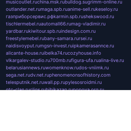
musicoutlet.ru
china.msk.ru
bulldog.su
grimm-online.ru
outlander.net.ru
maga.spb.ru
anime-sell.ru
keseloy.ru
газприборсервис.рф
karmin.spb.ru
shekswood.ru
tischlermebel.ru
automall66.ru
mag-vladimir.ru
yardbar.ru
kiwitour.spb.ru
indesign.com.ru
freestylemebel.ru
bany-samara.ru
rsei.ru
naidisvoyput.ru
mgsn-invest.ru
ipkamerasannce.ru
alicante-house.ru
ibelka74.ru
cozyhouse.info
vlkargalev-studio.ru
700mb.ru
figura-ufa.ru
alina-live.ru
belarusiannews.ru
womenknow.ru
dos-vniimk.ru
sega.net.ru
dv.net.ru
phenomenonsofhistory.com
telesputnik.net.ru
wall.pp.ru
pylesosroidmi.ru
gtc-clan.ru
cligs.ru
bibikazap.ru
popova.org.ru
netwhistler.spb.ru
bellvil.ru
bonzon.ru
iss-vladik.ru
defiparis.net.ru
las-gryzas.ru
amku.ru
electednews.spb.ru
feather.org.ru
spar72.ru
tankiigri.ru
dominus.com.ru
ibtree.ru
sanykool.pp.ru
unixlib.org.ru
menatep.spb.ru
gartenterrassen.ru
printeka.ru