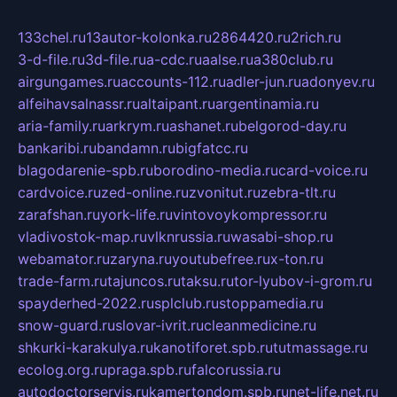
133chel.ru
13autor-kolonka.ru
2864420.ru
2rich.ru
3-d-file.ru
3d-file.ru
a-cdc.ru
aalse.ru
a380club.ru
airgungames.ru
accounts-112.ru
adler-jun.ru
adonyev.ru
alfeihavsalnassr.ru
altaipant.ru
argentinamia.ru
aria-family.ru
arkrym.ru
ashanet.ru
belgorod-day.ru
bankaribi.ru
bandamn.ru
bigfatcc.ru
blagodarenie-spb.ru
borodino-media.ru
card-voice.ru
cardvoice.ru
zed-online.ru
zvonitut.ru
zebra-tlt.ru
zarafshan.ru
york-life.ru
vintovoykompressor.ru
vladivostok-map.ru
vlknrussia.ru
wasabi-shop.ru
webamator.ru
zaryna.ru
youtubefree.ru
x-ton.ru
trade-farm.ru
tajuncos.ru
taksu.ru
tor-lyubov-i-grom.ru
spayderhed-2022.ru
splclub.ru
stoppamedia.ru
snow-guard.ru
slovar-ivrit.ru
cleanmedicine.ru
shkurki-karakulya.ru
kanotiforet.spb.ru
tutmassage.ru
ecolog.org.ru
praga.spb.ru
falcorussia.ru
autodoctorservis.ru
kamertondom.spb.ru
net-life.net.ru