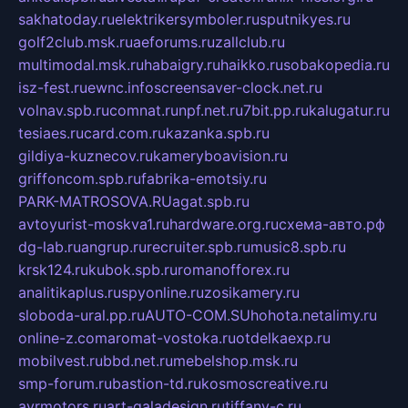
sakhatoday.ru
elektrikersymboler.ru
sputnikyes.ru
golf2club.msk.ru
aeforums.ru
zallclub.ru
multimodal.msk.ru
habaigry.ru
haikko.ru
sobakopedia.ru
isz-fest.ru
ewnc.info
screensaver-clock.net.ru
volnav.spb.ru
comnat.ru
npf.net.ru
7bit.pp.ru
kalugatur.ru
tesiaes.ru
card.com.ru
kazanka.spb.ru
gildiya-kuznecov.ru
kameryboavision.ru
griffoncom.spb.ru
fabrika-emotsiy.ru
PARK-MATROSOVA.RU
agat.spb.ru
avtoyurist-moskva1.ru
hardware.org.ru
схема-авто.рф
dg-lab.ru
angrup.ru
recruiter.spb.ru
music8.spb.ru
krsk124.ru
kubok.spb.ru
romanofforex.ru
analitikaplus.ru
spyonline.ru
zosikamery.ru
sloboda-ural.pp.ru
AUTO-COM.SU
hohota.net
alimy.ru
online-z.com
aromat-vostoka.ru
otdelkaexp.ru
mobilvest.ru
bbd.net.ru
mebelshop.msk.ru
smp-forum.ru
bastion-td.ru
kosmoscreative.ru
avrmotors.ru
art-galadesign.ru
tiffany-c.ru