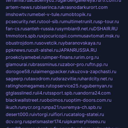
terramia.ru
academy62.ru
gardengallereya.ru
rti.com.ru
artem-news.ru
biserinca.ru
krasnodarkurort.com
imshowtv.ru
mebel-v-tule.ru
mobtopik.ru
pcsecurity.net.ru
tool-sib.ru
multimetrunit.ru
sp-tour.ru
fan-cs.ru
santeh-russia.ru
symbian9.net.ru
DSHAIR.RU
tmmotors.spb.ru
xjocuricopii.com
musavtomat.msk.ru
obustrojdom.ru
sovetcik.ru
ybaranovskaya.ru
ppknews.ru
cult-alshei.ru
JAPANRUSSIA.RU
proekciyamebel.ru
imper-finans.ru
rim.org.ru
glamourai.ru
brassminus.ru
zabor-pro.ru
ftn.pp.ru
dorogoe58.ru
laimengpacker.ru
kuzova-zapchasti.ru
sageerp.ru
taxodrom.ru
dsrazvitie.ru
hardcity.net.ru
ratinghomegames.ru
topservice25.ru
gubernyan.ru
gtglasslined.ru
ii4.ru
tssport.spb.ru
andorra24.com
blackwallstreet.ru
oboimos.ru
optim-doors.com.ru
ikuch.ru
nycr.org.ru
npa21.ru
vremya-ch.spb.ru
desert000.ru
ivtorgi.ru
ifiori.ru
catalog-statei.ru
dcv.org.ru
spetsmaster174.ru
ipkameryhiseeu.ru