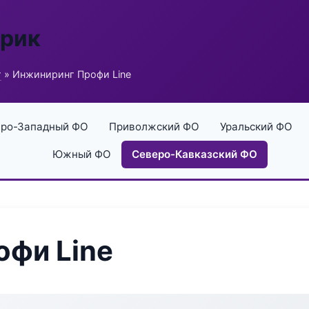
брик
г
» Инжиниринг Профи Line
ро-Западный ФО
Приволжский ФО
Уральский ФО
Южный ФО
Северо-Кавказский ФО
офи Line