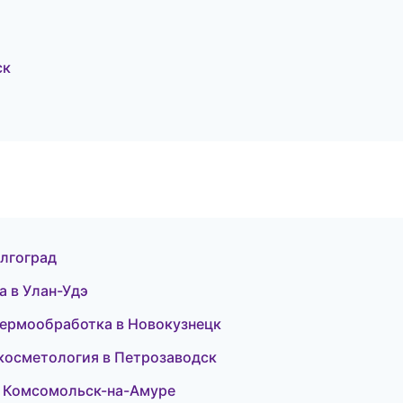
ск
олгоград
а в Улан-Удэ
термообработка в Новокузнецк
я косметология в Петрозаводск
 в Комсомольск-на-Амуре