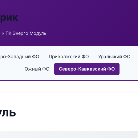
брик
г
» ПК Энерго Модуль
ро-Западный ФО
Приволжский ФО
Уральский ФО
Южный ФО
Северо-Кавказский ФО
уль