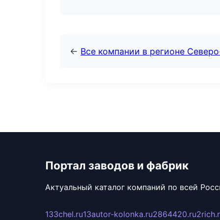
←
Все компании в регионе Северо
Портал заводов и фабрик
Актуальный каталог компаний по всей Рос
133chel.ru
13autor-kolonka.ru
2864420.ru
2rich.