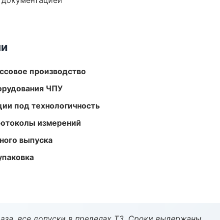
е документацией
ми
ассовое производство
орудования ЧПУ
ции под технологичность
ротоколы измерений
ного выпуска
упаковка
аза, все допуски в пределах ТЗ. Сроки выдержаны.