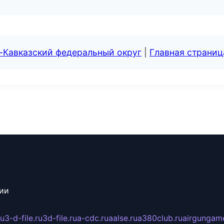
-Кавказский федеральный округ
|
Главная страниц
сии
ru
3-d-file.ru
3d-file.ru
a-cdc.ru
aalse.ru
a380club.ru
airgungame