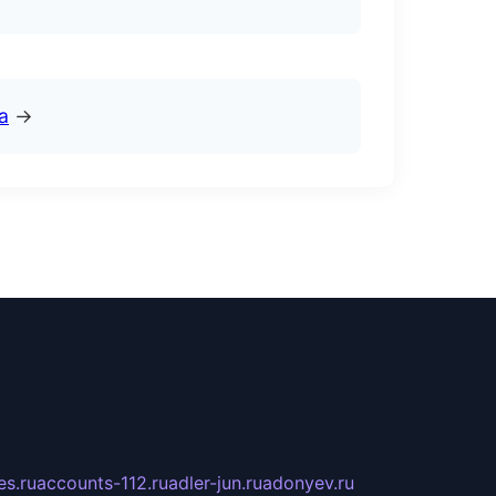
а
→
s.ru
accounts-112.ru
adler-jun.ru
adonyev.ru