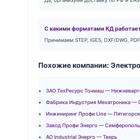
Да, организуем доставку по РФ и ЕА
С какими форматами КД работае
Принимаем STEP, IGES, DXF/DWG, PDF
Похожие компании: Электр
ЗАО ТехРесурс Точмаш — Нижневарт
Фабрика Индустрия Мехатроника — 
Инжиниринг Профи Line — Пятигорск
Завод Профи Энерго — Симферополь
АО Industrial Энерго — Тверь