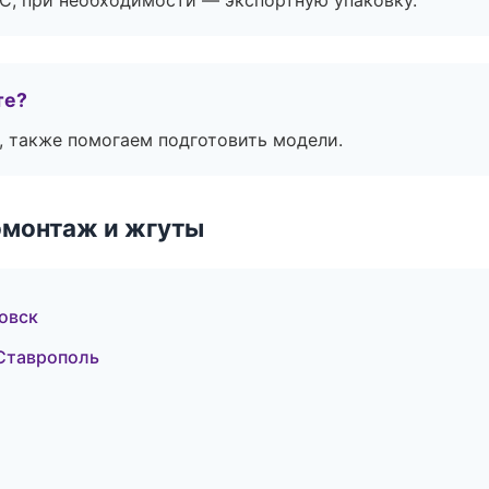
ЭС, при необходимости — экспортную упаковку.
те?
, также помогаем подготовить модели.
омонтаж и жгуты
овск
Ставрополь