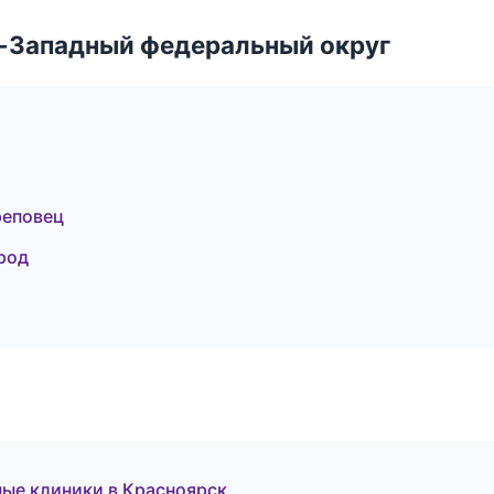
о-Западный федеральный округ
реповец
род
ные клиники в Красноярск