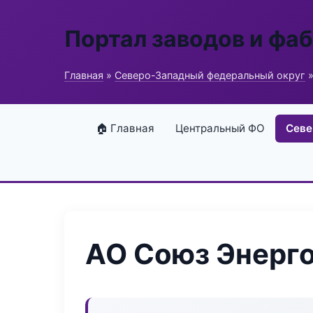
Портал заводов и фа
Главная
»
Северо-Западный федеральный округ
»
🏠 Главная
Центральный ФО
Севе
АО Союз Энерг