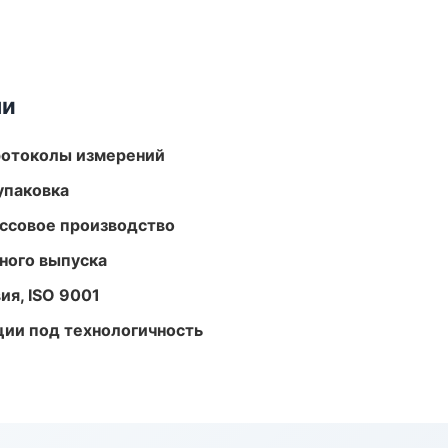
ми
ротоколы измерений
упаковка
ассовое производство
ного выпуска
ия, ISO 9001
ции под технологичность