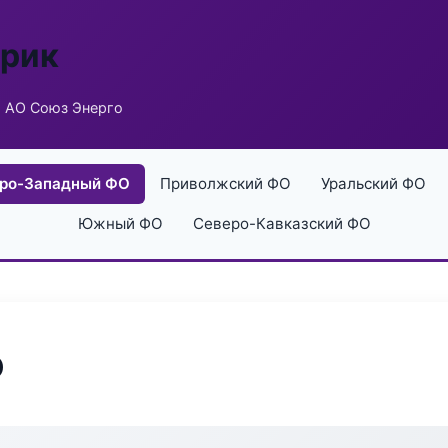
брик
 АО Союз Энерго
ро-Западный ФО
Приволжский ФО
Уральский ФО
Южный ФО
Северо-Кавказский ФО
о