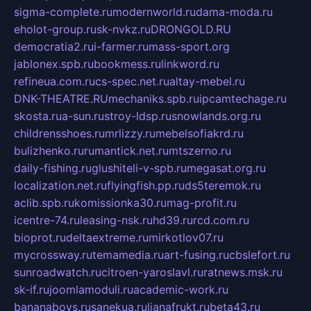
sigma-complete.ru
modernworld.ru
dama-moda.ru
eholot-group.ru
sk-nvkz.ru
DRONGOLD.RU
democratia2.ru
i-farmer.ru
mass-sport.org
jablonex.spb.ru
bookmess.ru
linkword.ru
refineua.com.ru
cs-spec.net.ru
altay-mebel.ru
DNK-THEATRE.RU
mechaniks.spb.ru
ipcamtechage.ru
skosta.ru
a-sun.ru
stroy-ldsp.ru
snowlands.org.ru
childrensshoes.ru
mrlizzy.ru
mebelsofiakrd.ru
bulizhenko.ru
rumantick.net.ru
mtszerno.ru
daily-fishing.ru
glushiteli-v-spb.ru
megasat.org.ru
localization.net.ru
flyingfish.pp.ru
ds5teremok.ru
aclib.spb.ru
komissionka30.ru
mag-profit.ru
icentre-74.ru
leasing-nsk.ru
hd39.ru
rcd.com.ru
bioprot.ru
deltaextreme.ru
mirkotlov07.ru
mycrossway.ru
temamedia.ru
art-fusing.ru
cbslefort.ru
sunroadwatch.ru
citroen-yaroslavl.ru
ratnews.msk.ru
sk-if.ru
joomlamoduli.ru
academic-work.ru
bananaboys.ru
sanekua.ru
lianafrukt.ru
beta43.ru