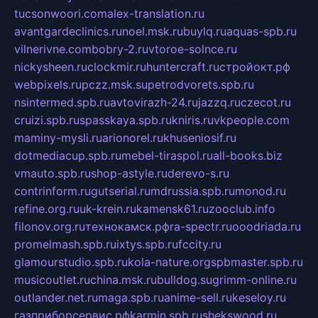
tucsonwoori.com
alex-translation.ru
avantgardeclinics.ru
noel.msk.ru
buylq.ru
aquas-spb.ru
vilnerivne.com
bobry-2.ru
vtoroe-solnce.ru
nickysheen.ru
clockmir.ru
huntercraft.ru
стройокт.рф
webpixels.ru
pczz.msk.su
petrodvorets.spb.ru
nsintermed.spb.ru
avtovirazh-24.ru
jazzq.ru
czecot.ru
cruizi.spb.ru
spasskaya.spb.ru
kniris.ru
vkpeople.com
maminy-mysli.ru
arionorel.ru
khuseniosif.ru
dotmediacup.spb.ru
mebel-tiraspol.ru
all-books.biz
vmauto.spb.ru
shop-astyle.ru
derevo-s.ru
contrinform.ru
gutserial.ru
mdrussia.spb.ru
monod.ru
refine.org.ru
uk-krein.ru
kamensk61.ru
zooclub.info
filonov.org.ru
технокамск.рф
ra-spectr.ru
ooodriada.ru
promelmash.spb.ru
ixtys.spb.ru
fccity.ru
glamourstudio.spb.ru
kola-nature.org
spbmaster.spb.ru
musicoutlet.ru
china.msk.ru
bulldog.su
grimm-online.ru
outlander.net.ru
maga.spb.ru
anime-sell.ru
keseloy.ru
газприборсервис.рф
karmin.spb.ru
shekswood.ru