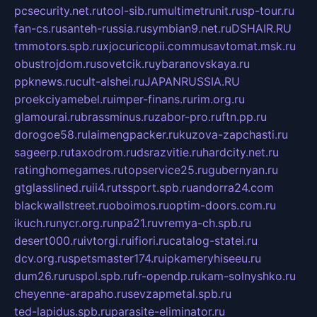
pcsecurity.net.ru
tool-sib.ru
multimetrunit.ru
sp-tour.ru
fan-cs.ru
santeh-russia.ru
symbian9.net.ru
DSHAIR.RU
tmmotors.spb.ru
xjocuricopii.com
musavtomat.msk.ru
obustrojdom.ru
sovetcik.ru
ybaranovskaya.ru
ppknews.ru
cult-alshei.ru
JAPANRUSSIA.RU
proekciyamebel.ru
imper-finans.ru
rim.org.ru
glamourai.ru
brassminus.ru
zabor-pro.ru
ftn.pp.ru
dorogoe58.ru
laimengpacker.ru
kuzova-zapchasti.ru
sageerp.ru
taxodrom.ru
dsrazvitie.ru
hardcity.net.ru
ratinghomegames.ru
topservice25.ru
gubernyan.ru
gtglasslined.ru
ii4.ru
tssport.spb.ru
andorra24.com
blackwallstreet.ru
oboimos.ru
optim-doors.com.ru
ikuch.ru
nycr.org.ru
npa21.ru
vremya-ch.spb.ru
desert000.ru
ivtorgi.ru
ifiori.ru
catalog-statei.ru
dcv.org.ru
spetsmaster174.ru
ipkameryhiseeu.ru
dum26.ru
ruspol.spb.ru
fr-opendp.ru
kam-solnyshko.ru
cheyenne-arapaho.ru
sevzapmetal.spb.ru
ted-lapidus.spb.ru
parasite-eliminator.ru