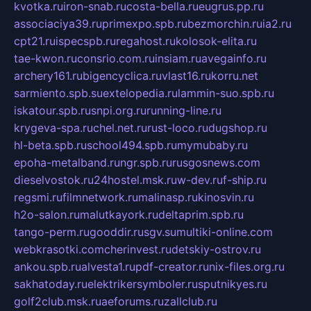
kvotka.ru
iron-snab.ru
costa-bella.ru
eugrus.pp.ru
associaciya39.ru
primexpo.spb.ru
bezmorchin.ru
ia2.ru
cpt21.ru
ispecspb.ru
regahost.ru
kolosok-elita.ru
tae-kwon.ru
consrio.com.ru
insiam.ru
avegainfo.ru
archery161.ru
bigencyclica.ru
vlast16.ru
korru.net
sarmiento.spb.su
extelopedia.ru
lammin-suo.spb.ru
iskatour.spb.ru
snpi.org.ru
running-line.ru
krygeva-spa.ru
chel.net.ru
rust-loco.ru
dugshop.ru
hl-beta.spb.ru
school494.spb.ru
mymubaby.ru
epoha-metalband.ru
ngr.spb.ru
rusgosnews.com
dieselvostok.ru
24hostel.msk.ru
w-dev.ru
f-ship.ru
regsmi.ru
filmnetwork.ru
malinasp.ru
kinosvin.ru
h2o-salon.ru
malutkayork.ru
deltaprim.spb.ru
tango-perm.ru
gooddir.ru
sgv.su
multiki-online.com
webkrasotki.com
cherinvest.ru
detskiy-ostrov.ru
ankou.spb.ru
alvesta1.ru
pdf-creator.ru
nix-files.org.ru
sakhatoday.ru
elektrikersymboler.ru
sputnikyes.ru
golf2club.msk.ru
aeforums.ru
zallclub.ru