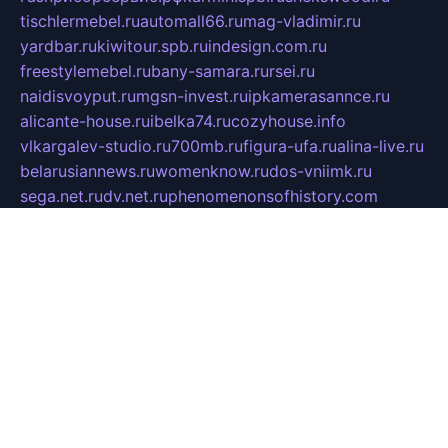
tischlermebel.ru
automall66.ru
mag-vladimir.ru
yardbar.ru
kiwitour.spb.ru
indesign.com.ru
freestylemebel.ru
bany-samara.ru
rsei.ru
naidisvoyput.ru
mgsn-invest.ru
ipkamerasannce.ru
alicante-house.ru
ibelka74.ru
cozyhouse.info
vlkargalev-studio.ru
700mb.ru
figura-ufa.ru
alina-live.ru
belarusiannews.ru
womenknow.ru
dos-vniimk.ru
sega.net.ru
dv.net.ru
phenomenonsofhistory.com
telesputnik.net.ru
wall.pp.ru
pylesosroidmi.ru
gtc-clan.ru
cligs.ru
bibikazap.ru
popova.org.ru
netwhistler.spb.ru
bellvil.ru
bonzon.ru
iss-vladik.ru
defiparis.net.ru
las-gryzas.ru
amku.ru
electednews.spb.ru
feather.org.ru
spar72.ru
tankiigri.ru
dominus.com.ru
ibtree.ru
sanykool.pp.ru
unixlib.org.ru
menatep.spb.ru
gartenterrassen.ru
printeka.ru
skvozilka.com.ru
parkovka-pub.ru
lovemobi.ru
art-ru.ru
emulatorz.com.ru
alucomp.com.ru
tatforum.com.ru
alternativa-profi.ru
dermakler.ru
artsurvey.ru
aredir.ru