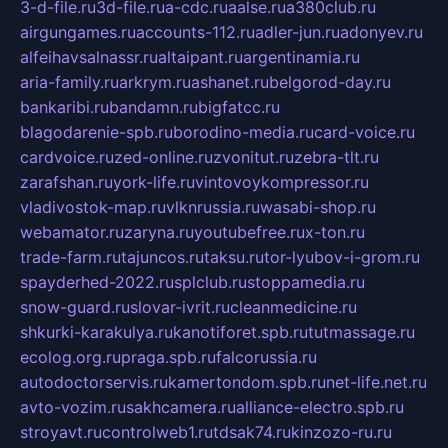
3-d-file.ru
3d-file.ru
a-cdc.ru
aalse.ru
a380club.ru
airgungames.ru
accounts-112.ru
adler-jun.ru
adonyev.ru
alfeihavsalnassr.ru
altaipant.ru
argentinamia.ru
aria-family.ru
arkrym.ru
ashanet.ru
belgorod-day.ru
bankaribi.ru
bandamn.ru
bigfatcc.ru
blagodarenie-spb.ru
borodino-media.ru
card-voice.ru
cardvoice.ru
zed-online.ru
zvonitut.ru
zebra-tlt.ru
zarafshan.ru
york-life.ru
vintovoykompressor.ru
vladivostok-map.ru
vlknrussia.ru
wasabi-shop.ru
webamator.ru
zaryna.ru
youtubefree.ru
x-ton.ru
trade-farm.ru
tajuncos.ru
taksu.ru
tor-lyubov-i-grom.ru
spayderhed-2022.ru
splclub.ru
stoppamedia.ru
snow-guard.ru
slovar-ivrit.ru
cleanmedicine.ru
shkurki-karakulya.ru
kanotiforet.spb.ru
tutmassage.ru
ecolog.org.ru
praga.spb.ru
falcorussia.ru
autodoctorservis.ru
kamertondom.spb.ru
net-life.net.ru
avto-vozim.ru
sakhcamera.ru
alliance-electro.spb.ru
stroyavt.ru
controlweb1.ru
tdsak74.ru
kinzozo-ru.ru