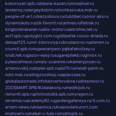
kokoroyari.spb.ru
blesna-kazan.ru
mossilver.ru
lenderoq.ru
sergeydobrin.ru
tochkazvuka.msk.ru
people-of-art.ru
bezzubova.ru
clubtibet.ru
orior-aks.ru
dynamoauto.ru
szk-favorit.ru
carlines.ru
flatnsk.ru
kingbolenskaner.ru
alex-motor.ru
astroline.net.ru
act1.spb.ru
polyglot.com.ru
gidlipetsk.ru
ooo-driada.ru
detsad125.ru
mir-zdoroviya.ru
bruslanovo.ru
siterem.ru
council.spb.ru
лодкипатриот.рф
kafekolizey.ru
iclub.net.ru
gazon-easy.ru
sugarepilekb.ru
grinox.ru
pylesostineco.ru
msts-ozarenie.ru
kameryjooan.ru
artemovskij.ru
dopler.spb.ru
aid70.ru
metall-perm.ru
ndm.msk.ru
ratingzooshop.ru
apiaccess.ru
globalautotrade.info
bezverhovskoe.ru
drsschool.ru
ZOOSMART.SPB.RU
dalakony.ru
medikijob.ru
remontt.spb.ru
photostudia.spb.ru
myragon.ru
terramia.ru
academy62.ru
gardengallereya.ru
rti.com.ru
artem-news.ru
biserinca.ru
krasnodarkurort.com
imshowtv.ru
mebel-v-tule.ru
mobtopik.ru