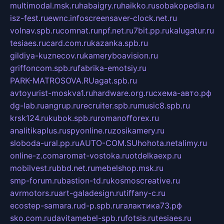
multimodal.msk.ru
habaigry.ru
haikko.ru
sobakopedia.ru
isz-fest.ru
ewnc.info
screensaver-clock.net.ru
volnav.spb.ru
comnat.ru
npf.net.ru
7bit.pp.ru
kalugatur.ru
tesiaes.ru
card.com.ru
kazanka.spb.ru
gildiya-kuznecov.ru
kameryboavision.ru
griffoncom.spb.ru
fabrika-emotsiy.ru
PARK-MATROSOVA.RU
agat.spb.ru
avtoyurist-moskva1.ru
hardware.org.ru
схема-авто.рф
dg-lab.ru
angrup.ru
recruiter.spb.ru
music8.spb.ru
krsk124.ru
kubok.spb.ru
romanofforex.ru
analitikaplus.ru
spyonline.ru
zosikamery.ru
sloboda-ural.pp.ru
AUTO-COM.SU
hohota.net
alimy.ru
online-z.com
aromat-vostoka.ru
otdelkaexp.ru
mobilvest.ru
bbd.net.ru
mebelshop.msk.ru
smp-forum.ru
bastion-td.ru
kosmoscreative.ru
avrmotors.ru
art-galadesign.ru
tiffany-c.ru
ecostep-samara.ru
d-p.spb.ru
галактика73.рф
sko.com.ru
davitamebel-spb.ru
fotsis.ru
tesiaes.ru