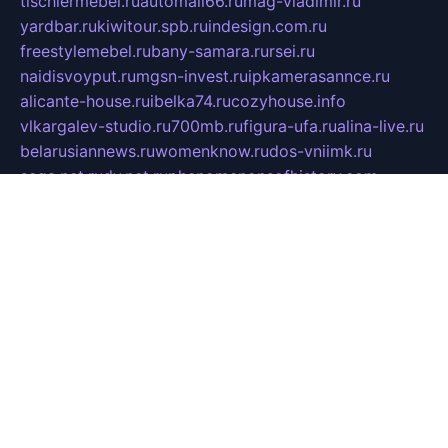
tischlermebel.ru
automall66.ru
mag-vladimir.ru
yardbar.ru
kiwitour.spb.ru
indesign.com.ru
freestylemebel.ru
bany-samara.ru
rsei.ru
naidisvoyput.ru
mgsn-invest.ru
ipkamerasannce.ru
alicante-house.ru
ibelka74.ru
cozyhouse.info
vlkargalev-studio.ru
700mb.ru
figura-ufa.ru
alina-live.ru
belarusiannews.ru
womenknow.ru
dos-vniimk.ru
sega.net.ru
dv.net.ru
phenomenonsofhistory.com
telesputnik.net.ru
wall.pp.ru
pylesosroidmi.ru
gtc-clan.ru
cligs.ru
bibikazap.ru
popova.org.ru
netwhistler.spb.ru
bellvil.ru
bonzon.ru
iss-vladik.ru
defiparis.net.ru
las-gryzas.ru
amku.ru
electednews.spb.ru
feather.org.ru
spar72.ru
tankiigri.ru
dominus.com.ru
ibtree.ru
sanykool.pp.ru
unixlib.org.ru
menatep.spb.ru
gartenterrassen.ru
printeka.ru
skvozilka.com.ru
parkovka-pub.ru
lovemobi.ru
art-ru.ru
emulatorz.com.ru
alucomp.com.ru
tatforum.com.ru
alternativa-profi.ru
dermakler.ru
artsurvey.ru
aredir.ru