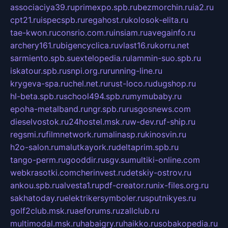
associaciya39.ru
primexpo.spb.ru
bezmorchin.ru
ia2.ru
cpt21.ru
ispecspb.ru
regahost.ru
kolosok-elita.ru
tae-kwon.ru
consrio.com.ru
insiam.ru
avegainfo.ru
archery161.ru
bigencyclica.ru
vlast16.ru
korru.net
sarmiento.spb.su
extelopedia.ru
lammin-suo.spb.ru
iskatour.spb.ru
snpi.org.ru
running-line.ru
krygeva-spa.ru
chel.net.ru
rust-loco.ru
dugshop.ru
hl-beta.spb.ru
school494.spb.ru
mymubaby.ru
epoha-metalband.ru
ngr.spb.ru
rusgosnews.com
dieselvostok.ru
24hostel.msk.ru
w-dev.ru
f-ship.ru
regsmi.ru
filmnetwork.ru
malinasp.ru
kinosvin.ru
h2o-salon.ru
malutkayork.ru
deltaprim.spb.ru
tango-perm.ru
gooddir.ru
sgv.su
multiki-online.com
webkrasotki.com
cherinvest.ru
detskiy-ostrov.ru
ankou.spb.ru
alvesta1.ru
pdf-creator.ru
nix-files.org.ru
sakhatoday.ru
elektrikersymboler.ru
sputnikyes.ru
golf2club.msk.ru
aeforums.ru
zallclub.ru
multimodal.msk.ru
habaigry.ru
haikko.ru
sobakopedia.ru