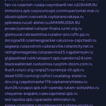
fan-cs.ru
santeh-russia.ru
symbian9.net.ru
DSHAIR.RU
tmmotors.spb.ru
xjocuricopii.com
musavtomat.msk.ru
obustrojdom.ru
sovetcik.ru
ybaranovskaya.ru
ppknews.ru
cult-alshei.ru
JAPANRUSSIA.RU
proekciyamebel.ru
imper-finans.ru
rim.org.ru
glamourai.ru
brassminus.ru
zabor-pro.ru
ftn.pp.ru
dorogoe58.ru
laimengpacker.ru
kuzova-zapchasti.ru
sageerp.ru
taxodrom.ru
dsrazvitie.ru
hardcity.net.ru
ratinghomegames.ru
topservice25.ru
gubernyan.ru
gtglasslined.ru
ii4.ru
tssport.spb.ru
andorra24.com
blackwallstreet.ru
oboimos.ru
optim-doors.com.ru
ikuch.ru
nycr.org.ru
npa21.ru
vremya-ch.spb.ru
desert000.ru
ivtorgi.ru
ifiori.ru
catalog-statei.ru
dcv.org.ru
spetsmaster174.ru
ipkameryhiseeu.ru
dum26.ru
ruspol.spb.ru
fr-opendp.ru
kam-solnyshko.ru
cheyenne-arapaho.ru
sevzapmetal.spb.ru
ted-lapidus.spb.ru
parasite-eliminator.ru
sigma-complete.ru
modernworld.ru
dama-moda.ru