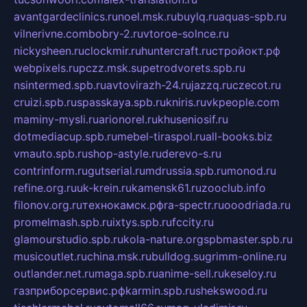
avantgardeclinics.ru
noel.msk.ru
buylq.ru
aquas-spb.ru
vilnerivne.com
bobry-2.ru
vtoroe-solnce.ru
nickysheen.ru
clockmir.ru
huntercraft.ru
стройокт.рф
webpixels.ru
pczz.msk.su
petrodvorets.spb.ru
nsintermed.spb.ru
avtovirazh-24.ru
jazzq.ru
czecot.ru
cruizi.spb.ru
spasskaya.spb.ru
kniris.ru
vkpeople.com
maminy-mysli.ru
arionorel.ru
khuseniosif.ru
dotmediacup.spb.ru
mebel-tiraspol.ru
all-books.biz
vmauto.spb.ru
shop-astyle.ru
derevo-s.ru
contrinform.ru
gutserial.ru
mdrussia.spb.ru
monod.ru
refine.org.ru
uk-krein.ru
kamensk61.ru
zooclub.info
filonov.org.ru
технокамск.рф
ra-spectr.ru
ooodriada.ru
promelmash.spb.ru
ixtys.spb.ru
fccity.ru
glamourstudio.spb.ru
kola-nature.org
spbmaster.spb.ru
musicoutlet.ru
china.msk.ru
bulldog.su
grimm-online.ru
outlander.net.ru
maga.spb.ru
anime-sell.ru
keseloy.ru
газприборсервис.рф
karmin.spb.ru
shekswood.ru