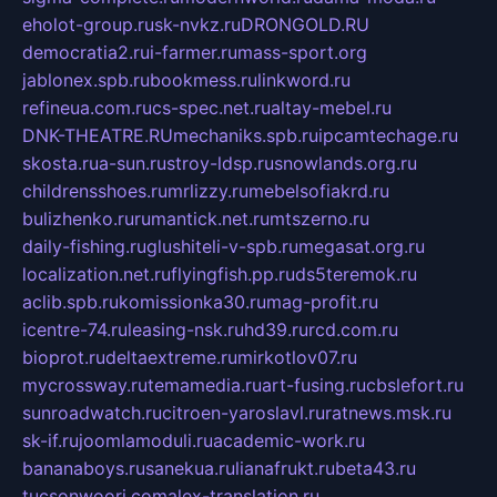
eholot-group.ru
sk-nvkz.ru
DRONGOLD.RU
democratia2.ru
i-farmer.ru
mass-sport.org
jablonex.spb.ru
bookmess.ru
linkword.ru
refineua.com.ru
cs-spec.net.ru
altay-mebel.ru
DNK-THEATRE.RU
mechaniks.spb.ru
ipcamtechage.ru
skosta.ru
a-sun.ru
stroy-ldsp.ru
snowlands.org.ru
childrensshoes.ru
mrlizzy.ru
mebelsofiakrd.ru
bulizhenko.ru
rumantick.net.ru
mtszerno.ru
daily-fishing.ru
glushiteli-v-spb.ru
megasat.org.ru
localization.net.ru
flyingfish.pp.ru
ds5teremok.ru
aclib.spb.ru
komissionka30.ru
mag-profit.ru
icentre-74.ru
leasing-nsk.ru
hd39.ru
rcd.com.ru
bioprot.ru
deltaextreme.ru
mirkotlov07.ru
mycrossway.ru
temamedia.ru
art-fusing.ru
cbslefort.ru
sunroadwatch.ru
citroen-yaroslavl.ru
ratnews.msk.ru
sk-if.ru
joomlamoduli.ru
academic-work.ru
bananaboys.ru
sanekua.ru
lianafrukt.ru
beta43.ru
tucsonwoori.com
alex-translation.ru