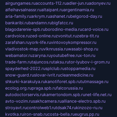
airgungames.ru
accounts-112.ru
adler-jun.ru
adonyev.ru
alfeihavsalnassr.ru
altaipant.ru
argentinamia.ru
aria-family.ru
arkrym.ru
ashanet.ru
belgorod-day.ru
bankaribi.ru
bandamn.ru
bigfatcc.ru
blagodarenie-spb.ru
borodino-media.ru
card-voice.ru
cardvoice.ru
zed-online.ru
zvonitut.ru
zebra-tlt.ru
zarafshan.ru
york-life.ru
vintovoykompressor.ru
vladivostok-map.ru
vlknrussia.ru
wasabi-shop.ru
webamator.ru
zaryna.ru
youtubefree.ru
x-ton.ru
trade-farm.ru
tajuncos.ru
taksu.ru
tor-lyubov-i-grom.ru
spayderhed-2022.ru
splclub.ru
stoppamedia.ru
snow-guard.ru
slovar-ivrit.ru
cleanmedicine.ru
shkurki-karakulya.ru
kanotiforet.spb.ru
tutmassage.ru
ecolog.org.ru
praga.spb.ru
falcorussia.ru
autodoctorservis.ru
kamertondom.spb.ru
net-life.net.ru
avto-vozim.ru
sakhcamera.ru
alliance-electro.spb.ru
stroyavt.ru
controlweb1.ru
tdsak74.ru
kinzozo-ru.ru
kvotka.ru
iron-snab.ru
costa-bella.ru
eugrus.pp.ru