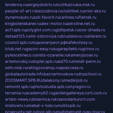
lenderoq.ru
sergeydobrin.ru
tochkazvuka.msk.ru
people-of-art.ru
bezzubova.ru
clubtibet.ru
orior-aks.ru
dynamoauto.ru
szk-favorit.ru
carlines.ru
flatnsk.ru
kingbolenskaner.ru
alex-motor.ru
astroline.net.ru
act1.spb.ru
polyglot.com.ru
gidlipetsk.ru
ooo-driada.ru
detsad125.ru
mir-zdoroviya.ru
bruslanovo.ru
siterem.ru
council.spb.ru
лодкипатриот.рф
kafekolizey.ru
iclub.net.ru
gazon-easy.ru
sugarepilekb.ru
grinox.ru
pylesostineco.ru
msts-ozarenie.ru
kameryjooan.ru
artemovskij.ru
dopler.spb.ru
aid70.ru
metall-perm.ru
ndm.msk.ru
ratingzooshop.ru
apiaccess.ru
globalautotrade.info
bezverhovskoe.ru
drsschool.ru
ZOOSMART.SPB.RU
dalakony.ru
medikijob.ru
remontt.spb.ru
photostudia.spb.ru
myragon.ru
terramia.ru
academy62.ru
gardengallereya.ru
rti.com.ru
artem-news.ru
biserinca.ru
krasnodarkurort.com
imshowtv.ru
mebel-v-tule.ru
mobtopik.ru
pcsecurity.net.ru
tool-sib.ru
multimetrunit.ru
sp-tour.ru