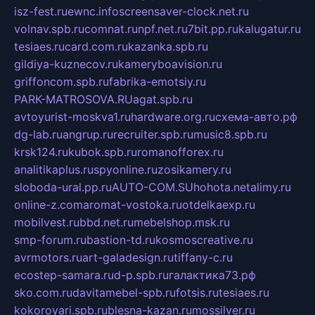
isz-fest.ru
ewnc.info
screensaver-clock.net.ru
volnav.spb.ru
comnat.ru
npf.net.ru
7bit.pp.ru
kalugatur.ru
tesiaes.ru
card.com.ru
kazanka.spb.ru
gildiya-kuznecov.ru
kameryboavision.ru
griffoncom.spb.ru
fabrika-emotsiy.ru
PARK-MATROSOVA.RU
agat.spb.ru
avtoyurist-moskva1.ru
hardware.org.ru
схема-авто.рф
dg-lab.ru
angrup.ru
recruiter.spb.ru
music8.spb.ru
krsk124.ru
kubok.spb.ru
romanofforex.ru
analitikaplus.ru
spyonline.ru
zosikamery.ru
sloboda-ural.pp.ru
AUTO-COM.SU
hohota.net
alimy.ru
online-z.com
aromat-vostoka.ru
otdelkaexp.ru
mobilvest.ru
bbd.net.ru
mebelshop.msk.ru
smp-forum.ru
bastion-td.ru
kosmoscreative.ru
avrmotors.ru
art-galadesign.ru
tiffany-c.ru
ecostep-samara.ru
d-p.spb.ru
галактика73.рф
sko.com.ru
davitamebel-spb.ru
fotsis.ru
tesiaes.ru
kokoroyari.spb.ru
blesna-kazan.ru
mossilver.ru