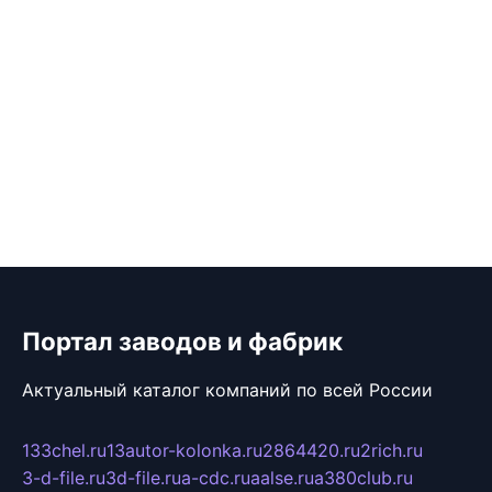
Портал заводов и фабрик
Актуальный каталог компаний по всей России
133chel.ru
13autor-kolonka.ru
2864420.ru
2rich.ru
3-d-file.ru
3d-file.ru
a-cdc.ru
aalse.ru
a380club.ru