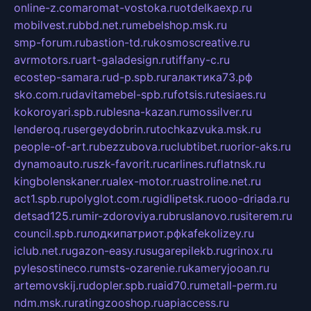
online-z.com
aromat-vostoka.ru
otdelkaexp.ru
mobilvest.ru
bbd.net.ru
mebelshop.msk.ru
smp-forum.ru
bastion-td.ru
kosmoscreative.ru
avrmotors.ru
art-galadesign.ru
tiffany-c.ru
ecostep-samara.ru
d-p.spb.ru
галактика73.рф
sko.com.ru
davitamebel-spb.ru
fotsis.ru
tesiaes.ru
kokoroyari.spb.ru
blesna-kazan.ru
mossilver.ru
lenderoq.ru
sergeydobrin.ru
tochkazvuka.msk.ru
people-of-art.ru
bezzubova.ru
clubtibet.ru
orior-aks.ru
dynamoauto.ru
szk-favorit.ru
carlines.ru
flatnsk.ru
kingbolenskaner.ru
alex-motor.ru
astroline.net.ru
act1.spb.ru
polyglot.com.ru
gidlipetsk.ru
ooo-driada.ru
detsad125.ru
mir-zdoroviya.ru
bruslanovo.ru
siterem.ru
council.spb.ru
лодкипатриот.рф
kafekolizey.ru
iclub.net.ru
gazon-easy.ru
sugarepilekb.ru
grinox.ru
pylesostineco.ru
msts-ozarenie.ru
kameryjooan.ru
artemovskij.ru
dopler.spb.ru
aid70.ru
metall-perm.ru
ndm.msk.ru
ratingzooshop.ru
apiaccess.ru