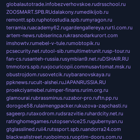
globalautotrade.info
bezverhovskoe.ru
drsschool.ru
ZOOSMART.SPB.RU
dalakony.ru
medikijob.ru
remontt.spb.ru
photostudia.spb.ru
myragon.ru
terramia.ru
academy62.ru
gardengallereya.ru
rti.com.ru
artem-news.ru
biserinca.ru
krasnodarkurort.com
imshowtv.ru
mebel-v-tule.ru
mobtopik.ru
pcsecurity.net.ru
tool-sib.ru
multimetrunit.ru
sp-tour.ru
fan-cs.ru
santeh-russia.ru
symbian9.net.ru
DSHAIR.RU
tmmotors.spb.ru
xjocuricopii.com
musavtomat.msk.ru
obustrojdom.ru
sovetcik.ru
ybaranovskaya.ru
ppknews.ru
cult-alshei.ru
JAPANRUSSIA.RU
proekciyamebel.ru
imper-finans.ru
rim.org.ru
glamourai.ru
brassminus.ru
zabor-pro.ru
ftn.pp.ru
dorogoe58.ru
laimengpacker.ru
kuzova-zapchasti.ru
sageerp.ru
taxodrom.ru
dsrazvitie.ru
hardcity.net.ru
ratinghomegames.ru
topservice25.ru
gubernyan.ru
gtglasslined.ru
ii4.ru
tssport.spb.ru
andorra24.com
blackwallstreet.ru
oboimos.ru
optim-doors.com.ru