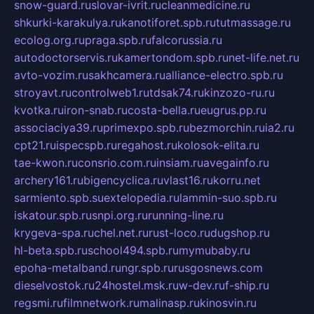
snow-guard.ru
slovar-ivrit.ru
cleanmedicine.ru
shkurki-karakulya.ru
kanotiforet.spb.ru
tutmassage.ru
ecolog.org.ru
praga.spb.ru
falcorussia.ru
autodoctorservis.ru
kamertondom.spb.ru
net-life.net.ru
avto-vozim.ru
sakhcamera.ru
alliance-electro.spb.ru
stroyavt.ru
controlweb1.ru
tdsak74.ru
kinzozo-ru.ru
kvotka.ru
iron-snab.ru
costa-bella.ru
eugrus.pp.ru
associaciya39.ru
primexpo.spb.ru
bezmorchin.ru
ia2.ru
cpt21.ru
ispecspb.ru
regahost.ru
kolosok-elita.ru
tae-kwon.ru
consrio.com.ru
insiam.ru
avegainfo.ru
archery161.ru
bigencyclica.ru
vlast16.ru
korru.net
sarmiento.spb.su
extelopedia.ru
lammin-suo.spb.ru
iskatour.spb.ru
snpi.org.ru
running-line.ru
krygeva-spa.ru
chel.net.ru
rust-loco.ru
dugshop.ru
hl-beta.spb.ru
school494.spb.ru
mymubaby.ru
epoha-metalband.ru
ngr.spb.ru
rusgosnews.com
dieselvostok.ru
24hostel.msk.ru
w-dev.ru
f-ship.ru
regsmi.ru
filmnetwork.ru
malinasp.ru
kinosvin.ru