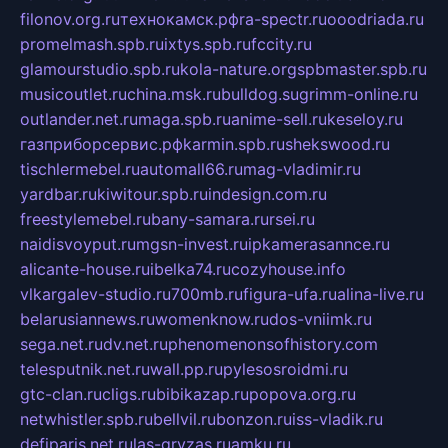
filonov.org.ru
технокамск.рф
ra-spectr.ru
ooodriada.ru
promelmash.spb.ru
ixtys.spb.ru
fccity.ru
glamourstudio.spb.ru
kola-nature.org
spbmaster.spb.ru
musicoutlet.ru
china.msk.ru
bulldog.su
grimm-online.ru
outlander.net.ru
maga.spb.ru
anime-sell.ru
keseloy.ru
газприборсервис.рф
karmin.spb.ru
shekswood.ru
tischlermebel.ru
automall66.ru
mag-vladimir.ru
yardbar.ru
kiwitour.spb.ru
indesign.com.ru
freestylemebel.ru
bany-samara.ru
rsei.ru
naidisvoyput.ru
mgsn-invest.ru
ipkamerasannce.ru
alicante-house.ru
ibelka74.ru
cozyhouse.info
vlkargalev-studio.ru
700mb.ru
figura-ufa.ru
alina-live.ru
belarusiannews.ru
womenknow.ru
dos-vniimk.ru
sega.net.ru
dv.net.ru
phenomenonsofhistory.com
telesputnik.net.ru
wall.pp.ru
pylesosroidmi.ru
gtc-clan.ru
cligs.ru
bibikazap.ru
popova.org.ru
netwhistler.spb.ru
bellvil.ru
bonzon.ru
iss-vladik.ru
defiparis.net.ru
las-gryzas.ru
amku.ru