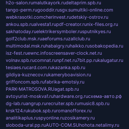
h2o-salon.ru
malutkayork.ru
deltaprim.spb.ru
tango-perm.ru
gooddir.ru
sgv.su
multiki-online.com
webkrasotki.com
cherinvest.ru
detskiy-ostrov.ru
ankou.spb.ru
alvesta1.ru
pdf-creator.ru
nix-files.org.ru
sakhatoday.ru
elektrikersymboler.ru
sputnikyes.ru
golf2club.msk.ru
aeforums.ru
zallclub.ru
multimodal.msk.ru
habaigry.ru
haikko.ru
sobakopedia.ru
isz-fest.ru
ewnc.info
screensaver-clock.net.ru
volnav.spb.ru
comnat.ru
npf.net.ru
7bit.pp.ru
kalugatur.ru
tesiaes.ru
card.com.ru
kazanka.spb.ru
gildiya-kuznecov.ru
kameryboavision.ru
griffoncom.spb.ru
fabrika-emotsiy.ru
PARK-MATROSOVA.RU
agat.spb.ru
avtoyurist-moskva1.ru
hardware.org.ru
схема-авто.рф
dg-lab.ru
angrup.ru
recruiter.spb.ru
music8.spb.ru
krsk124.ru
kubok.spb.ru
romanofforex.ru
analitikaplus.ru
spyonline.ru
zosikamery.ru
sloboda-ural.pp.ru
AUTO-COM.SU
hohota.net
alimy.ru