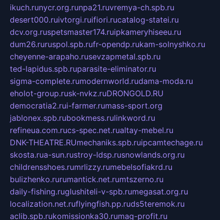
ikuch.ru
nycr.org.ru
npa21.ru
vremya-ch.spb.ru
desert000.ru
ivtorgi.ru
ifiori.ru
catalog-statei.ru
dcv.org.ru
spetsmaster174.ru
ipkameryhiseeu.ru
dum26.ru
ruspol.spb.ru
fr-opendp.ru
kam-solnyshko.ru
cheyenne-arapaho.ru
sevzapmetal.spb.ru
ted-lapidus.spb.ru
parasite-eliminator.ru
sigma-complete.ru
modernworld.ru
dama-moda.ru
eholot-group.ru
sk-nvkz.ru
DRONGOLD.RU
democratia2.ru
i-farmer.ru
mass-sport.org
jablonex.spb.ru
bookmess.ru
linkword.ru
refineua.com.ru
cs-spec.net.ru
altay-mebel.ru
DNK-THEATRE.RU
mechaniks.spb.ru
ipcamtechage.ru
skosta.ru
a-sun.ru
stroy-ldsp.ru
snowlands.org.ru
childrensshoes.ru
mrlizzy.ru
mebelsofiakrd.ru
bulizhenko.ru
rumantick.net.ru
mtszerno.ru
daily-fishing.ru
glushiteli-v-spb.ru
megasat.org.ru
localization.net.ru
flyingfish.pp.ru
ds5teremok.ru
aclib.spb.ru
komissionka30.ru
mag-profit.ru