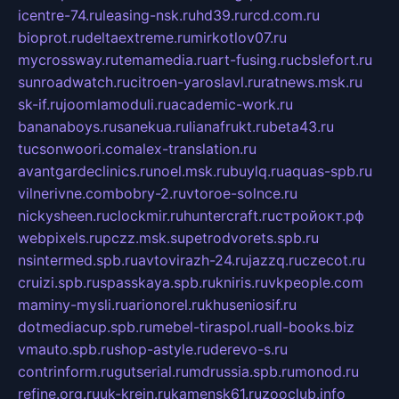
icentre-74.ru
leasing-nsk.ru
hd39.ru
rcd.com.ru
bioprot.ru
deltaextreme.ru
mirkotlov07.ru
mycrossway.ru
temamedia.ru
art-fusing.ru
cbslefort.ru
sunroadwatch.ru
citroen-yaroslavl.ru
ratnews.msk.ru
sk-if.ru
joomlamoduli.ru
academic-work.ru
bananaboys.ru
sanekua.ru
lianafrukt.ru
beta43.ru
tucsonwoori.com
alex-translation.ru
avantgardeclinics.ru
noel.msk.ru
buylq.ru
aquas-spb.ru
vilnerivne.com
bobry-2.ru
vtoroe-solnce.ru
nickysheen.ru
clockmir.ru
huntercraft.ru
стройокт.рф
webpixels.ru
pczz.msk.su
petrodvorets.spb.ru
nsintermed.spb.ru
avtovirazh-24.ru
jazzq.ru
czecot.ru
cruizi.spb.ru
spasskaya.spb.ru
kniris.ru
vkpeople.com
maminy-mysli.ru
arionorel.ru
khuseniosif.ru
dotmediacup.spb.ru
mebel-tiraspol.ru
all-books.biz
vmauto.spb.ru
shop-astyle.ru
derevo-s.ru
contrinform.ru
gutserial.ru
mdrussia.spb.ru
monod.ru
refine.org.ru
uk-krein.ru
kamensk61.ru
zooclub.info