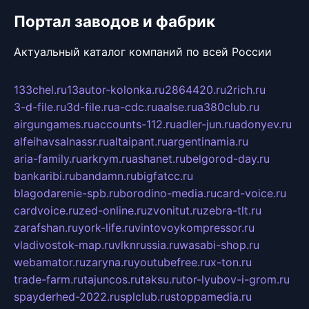
Портал заводов и фабрик
Актуальный каталог компаний по всей России
133chel.ru
13autor-kolonka.ru
2864420.ru
2rich.ru
3-d-file.ru
3d-file.ru
a-cdc.ru
aalse.ru
a380club.ru
airgungames.ru
accounts-112.ru
adler-jun.ru
adonyev.ru
alfeihavsalnassr.ru
altaipant.ru
argentinamia.ru
aria-family.ru
arkrym.ru
ashanet.ru
belgorod-day.ru
bankaribi.ru
bandamn.ru
bigfatcc.ru
blagodarenie-spb.ru
borodino-media.ru
card-voice.ru
cardvoice.ru
zed-online.ru
zvonitut.ru
zebra-tlt.ru
zarafshan.ru
york-life.ru
vintovoykompressor.ru
vladivostok-map.ru
vlknrussia.ru
wasabi-shop.ru
webamator.ru
zaryna.ru
youtubefree.ru
x-ton.ru
trade-farm.ru
tajuncos.ru
taksu.ru
tor-lyubov-i-grom.ru
spayderhed-2022.ru
splclub.ru
stoppamedia.ru