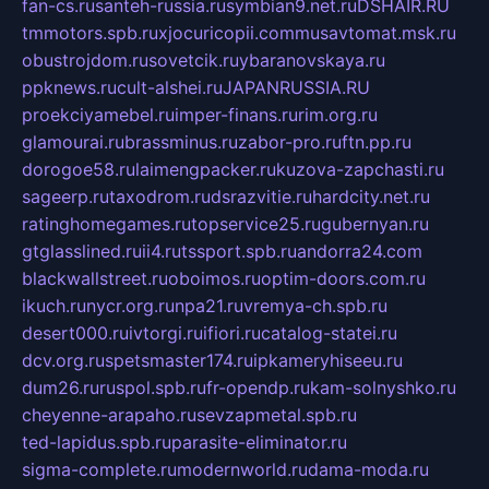
fan-cs.ru
santeh-russia.ru
symbian9.net.ru
DSHAIR.RU
tmmotors.spb.ru
xjocuricopii.com
musavtomat.msk.ru
obustrojdom.ru
sovetcik.ru
ybaranovskaya.ru
ppknews.ru
cult-alshei.ru
JAPANRUSSIA.RU
proekciyamebel.ru
imper-finans.ru
rim.org.ru
glamourai.ru
brassminus.ru
zabor-pro.ru
ftn.pp.ru
dorogoe58.ru
laimengpacker.ru
kuzova-zapchasti.ru
sageerp.ru
taxodrom.ru
dsrazvitie.ru
hardcity.net.ru
ratinghomegames.ru
topservice25.ru
gubernyan.ru
gtglasslined.ru
ii4.ru
tssport.spb.ru
andorra24.com
blackwallstreet.ru
oboimos.ru
optim-doors.com.ru
ikuch.ru
nycr.org.ru
npa21.ru
vremya-ch.spb.ru
desert000.ru
ivtorgi.ru
ifiori.ru
catalog-statei.ru
dcv.org.ru
spetsmaster174.ru
ipkameryhiseeu.ru
dum26.ru
ruspol.spb.ru
fr-opendp.ru
kam-solnyshko.ru
cheyenne-arapaho.ru
sevzapmetal.spb.ru
ted-lapidus.spb.ru
parasite-eliminator.ru
sigma-complete.ru
modernworld.ru
dama-moda.ru