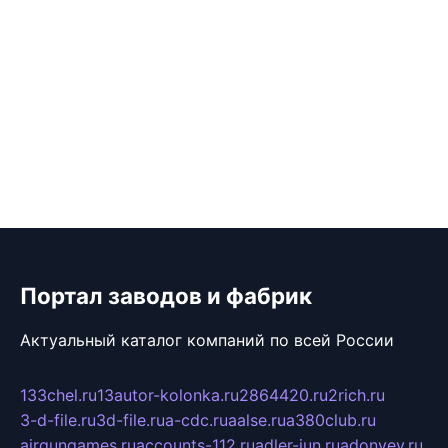
Портал заводов и фабрик
Актуальный каталог компаний по всей России
133chel.ru
13autor-kolonka.ru
2864420.ru
2rich.ru
3-d-file.ru
3d-file.ru
a-cdc.ru
aalse.ru
a380club.ru
airgungames.ru
accounts-112.ru
adler-jun.ru
adonyev.ru