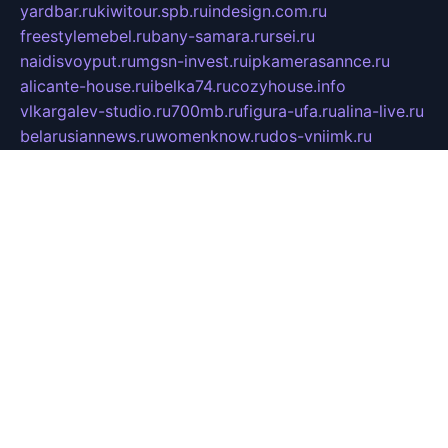
yardbar.ru
kiwitour.spb.ru
indesign.com.ru
freestylemebel.ru
bany-samara.ru
rsei.ru
naidisvoyput.ru
mgsn-invest.ru
ipkamerasannce.ru
alicante-house.ru
ibelka74.ru
cozyhouse.info
vlkargalev-studio.ru
700mb.ru
figura-ufa.ru
alina-live.ru
belarusiannews.ru
womenknow.ru
dos-vniimk.ru
sega.net.ru
dv.net.ru
phenomenonsofhistory.com
telesputnik.net.ru
wall.pp.ru
pylesosroidmi.ru
gtc-clan.ru
cligs.ru
bibikazap.ru
popova.org.ru
netwhistler.spb.ru
bellvil.ru
bonzon.ru
iss-vladik.ru
defiparis.net.ru
las-gryzas.ru
amku.ru
electednews.spb.ru
feather.org.ru
spar72.ru
tankiigri.ru
dominus.com.ru
ibtree.ru
sanykool.pp.ru
unixlib.org.ru
menatep.spb.ru
gartenterrassen.ru
printeka.ru
skvozilka.com.ru
parkovka-pub.ru
lovemobi.ru
art-ru.ru
emulatorz.com.ru
alucomp.com.ru
tatforum.com.ru
alternativa-profi.ru
dermakler.ru
artsurvey.ru
aredir.ru
khimspas.ru
centr-maxi.ru
2018r.ru