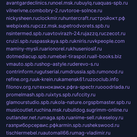
avantgardeclinics.ru
noel.msk.ru
buylq.ru
aquas-spb.ru
vilnerivne.com
bobry-2.ru
vtoroe-solnce.ru
nickysheen.ru
clockmir.ru
huntercraft.ru
стройокт.рф
webpixels.ru
pczz.msk.su
petrodvorets.spb.ru
nsintermed.spb.ru
avtovirazh-24.ru
jazzq.ru
czecot.ru
cruizi.spb.ru
spasskaya.spb.ru
kniris.ru
vkpeople.com
maminy-mysli.ru
arionorel.ru
khuseniosif.ru
dotmediacup.spb.ru
mebel-tiraspol.ru
all-books.biz
vmauto.spb.ru
shop-astyle.ru
derevo-s.ru
contrinform.ru
gutserial.ru
mdrussia.spb.ru
monod.ru
refine.org.ru
uk-krein.ru
kamensk61.ru
zooclub.info
filonov.org.ru
технокамск.рф
ra-spectr.ru
ooodriada.ru
promelmash.spb.ru
ixtys.spb.ru
fccity.ru
glamourstudio.spb.ru
kola-nature.org
spbmaster.spb.ru
musicoutlet.ru
china.msk.ru
bulldog.su
grimm-online.ru
outlander.net.ru
maga.spb.ru
anime-sell.ru
keseloy.ru
газприборсервис.рф
karmin.spb.ru
shekswood.ru
tischlermebel.ru
automall66.ru
mag-vladimir.ru