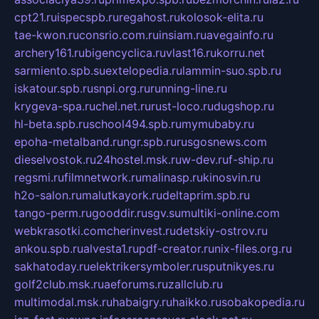
cpt21.ru
ispecspb.ru
regahost.ru
kolosok-elita.ru
tae-kwon.ru
consrio.com.ru
insiam.ru
avegainfo.ru
archery161.ru
bigencyclica.ru
vlast16.ru
korru.net
sarmiento.spb.su
extelopedia.ru
lammin-suo.spb.ru
iskatour.spb.ru
snpi.org.ru
running-line.ru
krygeva-spa.ru
chel.net.ru
rust-loco.ru
dugshop.ru
hl-beta.spb.ru
school494.spb.ru
mymubaby.ru
epoha-metalband.ru
ngr.spb.ru
rusgosnews.com
dieselvostok.ru
24hostel.msk.ru
w-dev.ru
f-ship.ru
regsmi.ru
filmnetwork.ru
malinasp.ru
kinosvin.ru
h2o-salon.ru
malutkayork.ru
deltaprim.spb.ru
tango-perm.ru
gooddir.ru
sgv.su
multiki-online.com
webkrasotki.com
cherinvest.ru
detskiy-ostrov.ru
ankou.spb.ru
alvesta1.ru
pdf-creator.ru
nix-files.org.ru
sakhatoday.ru
elektrikersymboler.ru
sputnikyes.ru
golf2club.msk.ru
aeforums.ru
zallclub.ru
multimodal.msk.ru
habaigry.ru
haikko.ru
sobakopedia.ru