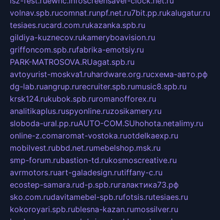
isz-fest.ru
ewnc.info
screensaver-clock.net.ru
volnav.spb.ru
comnat.ru
npf.net.ru
7bit.pp.ru
kalugatur.ru
tesiaes.ru
card.com.ru
kazanka.spb.ru
gildiya-kuznecov.ru
kameryboavision.ru
griffoncom.spb.ru
fabrika-emotsiy.ru
PARK-MATROSOVA.RU
agat.spb.ru
avtoyurist-moskva1.ru
hardware.org.ru
схема-авто.рф
dg-lab.ru
angrup.ru
recruiter.spb.ru
music8.spb.ru
krsk124.ru
kubok.spb.ru
romanofforex.ru
analitikaplus.ru
spyonline.ru
zosikamery.ru
sloboda-ural.pp.ru
AUTO-COM.SU
hohota.net
alimy.ru
online-z.com
aromat-vostoka.ru
otdelkaexp.ru
mobilvest.ru
bbd.net.ru
mebelshop.msk.ru
smp-forum.ru
bastion-td.ru
kosmoscreative.ru
avrmotors.ru
art-galadesign.ru
tiffany-c.ru
ecostep-samara.ru
d-p.spb.ru
галактика73.рф
sko.com.ru
davitamebel-spb.ru
fotsis.ru
tesiaes.ru
kokoroyari.spb.ru
blesna-kazan.ru
mossilver.ru