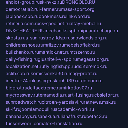
eholot-group.ru
sk-nvkz.ru
DRONGOLD.RU
democratia2.ru
i-farmer.ru
mass-sport.org
jablonex.spb.ru
bookmess.ru
linkword.ru
refineua.com.ru
cs-spec.net.ru
altay-mebel.ru
DNK-THEATRE.RU
mechaniks.spb.ru
ipcamtechage.ru
skosta.ru
a-sun.ru
stroy-ldsp.ru
snowlands.org.ru
childrensshoes.ru
mrlizzy.ru
mebelsofiakrd.ru
bulizhenko.ru
rumantick.net.ru
mtszerno.ru
daily-fishing.ru
glushiteli-v-spb.ru
megasat.org.ru
localization.net.ru
flyingfish.pp.ru
ds5teremok.ru
aclib.spb.ru
komissionka30.ru
mag-profit.ru
icentre-74.ru
leasing-nsk.ru
hd39.ru
rcd.com.ru
bioprot.ru
deltaextreme.ru
mirkotlov07.ru
mycrossway.ru
temamedia.ru
art-fusing.ru
cbslefort.ru
sunroadwatch.ru
citroen-yaroslavl.ru
ratnews.msk.ru
sk-if.ru
joomlamoduli.ru
academic-work.ru
bananaboys.ru
sanekua.ru
lianafrukt.ru
beta43.ru
tucsonwoori.com
alex-translation.ru