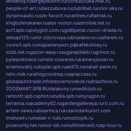
lenderoq.ru
sergeydobrin.ru
tochkazvuka.msk.ru
people-of-art.ru
bezzubova.ru
clubtibet.ru
orior-aks.ru
dynamoauto.ru
szk-favorit.ru
carlines.ru
flatnsk.ru
kingbolenskaner.ru
alex-motor.ru
astroline.net.ru
act1.spb.ru
polyglot.com.ru
gidlipetsk.ru
ooo-driada.ru
detsad125.ru
mir-zdoroviya.ru
bruslanovo.ru
siterem.ru
council.spb.ru
лодкипатриот.рф
kafekolizey.ru
iclub.net.ru
gazon-easy.ru
sugarepilekb.ru
grinox.ru
pylesostineco.ru
msts-ozarenie.ru
kameryjooan.ru
artemovskij.ru
dopler.spb.ru
aid70.ru
metall-perm.ru
ndm.msk.ru
ratingzooshop.ru
apiaccess.ru
globalautotrade.info
bezverhovskoe.ru
drsschool.ru
ZOOSMART.SPB.RU
dalakony.ru
medikijob.ru
remontt.spb.ru
photostudia.spb.ru
myragon.ru
terramia.ru
academy62.ru
gardengallereya.ru
rti.com.ru
artem-news.ru
biserinca.ru
krasnodarkurort.com
imshowtv.ru
mebel-v-tule.ru
mobtopik.ru
pcsecurity.net.ru
tool-sib.ru
multimetrunit.ru
sp-tour.ru