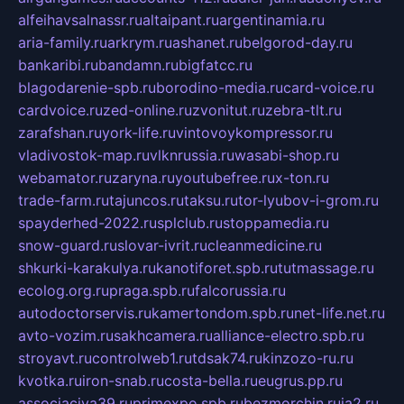
alfeihavsalnassr.ru
altaipant.ru
argentinamia.ru
aria-family.ru
arkrym.ru
ashanet.ru
belgorod-day.ru
bankaribi.ru
bandamn.ru
bigfatcc.ru
blagodarenie-spb.ru
borodino-media.ru
card-voice.ru
cardvoice.ru
zed-online.ru
zvonitut.ru
zebra-tlt.ru
zarafshan.ru
york-life.ru
vintovoykompressor.ru
vladivostok-map.ru
vlknrussia.ru
wasabi-shop.ru
webamator.ru
zaryna.ru
youtubefree.ru
x-ton.ru
trade-farm.ru
tajuncos.ru
taksu.ru
tor-lyubov-i-grom.ru
spayderhed-2022.ru
splclub.ru
stoppamedia.ru
snow-guard.ru
slovar-ivrit.ru
cleanmedicine.ru
shkurki-karakulya.ru
kanotiforet.spb.ru
tutmassage.ru
ecolog.org.ru
praga.spb.ru
falcorussia.ru
autodoctorservis.ru
kamertondom.spb.ru
net-life.net.ru
avto-vozim.ru
sakhcamera.ru
alliance-electro.spb.ru
stroyavt.ru
controlweb1.ru
tdsak74.ru
kinzozo-ru.ru
kvotka.ru
iron-snab.ru
costa-bella.ru
eugrus.pp.ru
associaciya39.ru
primexpo.spb.ru
bezmorchin.ru
ia2.ru