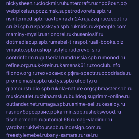
nickysheen.ru
clockmir.ru
huntercraft.ru
стройокт.рф
webpixels.ru
pczz.msk.su
petrodvorets.spb.ru
nsintermed.spb.ru
avtovirazh-24.ru
jazzq.ru
czecot.ru
cruizi.spb.ru
spasskaya.spb.ru
kniris.ru
vkpeople.com
maminy-mysli.ru
arionorel.ru
khuseniosif.ru
dotmediacup.spb.ru
mebel-tiraspol.ru
all-books.biz
vmauto.spb.ru
shop-astyle.ru
derevo-s.ru
contrinform.ru
gutserial.ru
mdrussia.spb.ru
monod.ru
refine.org.ru
uk-krein.ru
kamensk61.ru
zooclub.info
filonov.org.ru
технокамск.рф
ra-spectr.ru
ooodriada.ru
promelmash.spb.ru
ixtys.spb.ru
fccity.ru
glamourstudio.spb.ru
kola-nature.org
spbmaster.spb.ru
musicoutlet.ru
china.msk.ru
bulldog.su
grimm-online.ru
outlander.net.ru
maga.spb.ru
anime-sell.ru
keseloy.ru
газприборсервис.рф
karmin.spb.ru
shekswood.ru
tischlermebel.ru
automall66.ru
mag-vladimir.ru
yardbar.ru
kiwitour.spb.ru
indesign.com.ru
freestylemebel.ru
bany-samara.ru
rsei.ru