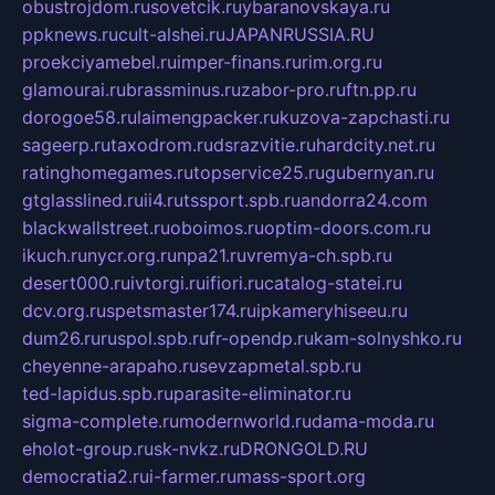
obustrojdom.ru
sovetcik.ru
ybaranovskaya.ru
ppknews.ru
cult-alshei.ru
JAPANRUSSIA.RU
proekciyamebel.ru
imper-finans.ru
rim.org.ru
glamourai.ru
brassminus.ru
zabor-pro.ru
ftn.pp.ru
dorogoe58.ru
laimengpacker.ru
kuzova-zapchasti.ru
sageerp.ru
taxodrom.ru
dsrazvitie.ru
hardcity.net.ru
ratinghomegames.ru
topservice25.ru
gubernyan.ru
gtglasslined.ru
ii4.ru
tssport.spb.ru
andorra24.com
blackwallstreet.ru
oboimos.ru
optim-doors.com.ru
ikuch.ru
nycr.org.ru
npa21.ru
vremya-ch.spb.ru
desert000.ru
ivtorgi.ru
ifiori.ru
catalog-statei.ru
dcv.org.ru
spetsmaster174.ru
ipkameryhiseeu.ru
dum26.ru
ruspol.spb.ru
fr-opendp.ru
kam-solnyshko.ru
cheyenne-arapaho.ru
sevzapmetal.spb.ru
ted-lapidus.spb.ru
parasite-eliminator.ru
sigma-complete.ru
modernworld.ru
dama-moda.ru
eholot-group.ru
sk-nvkz.ru
DRONGOLD.RU
democratia2.ru
i-farmer.ru
mass-sport.org