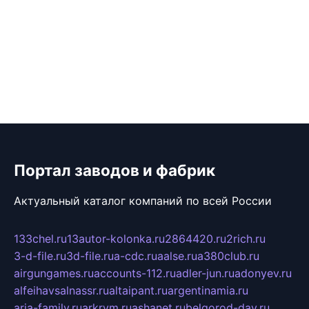
Портал заводов и фабрик
Актуальный каталог компаний по всей России
133chel.ru
13autor-kolonka.ru
2864420.ru
2rich.ru
3-d-file.ru
3d-file.ru
a-cdc.ru
aalse.ru
a380club.ru
airgungames.ru
accounts-112.ru
adler-jun.ru
adonyev.ru
alfeihavsalnassr.ru
altaipant.ru
argentinamia.ru
aria-family.ru
arkrym.ru
ashanet.ru
belgorod-day.ru