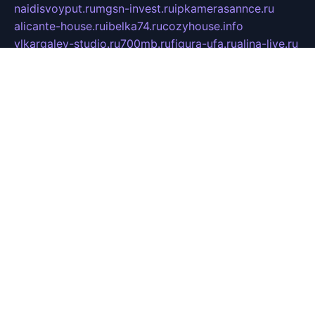
naidisvoyput.ru
mgsn-invest.ru
ipkamerasannce.ru
alicante-house.ru
ibelka74.ru
cozyhouse.info
vlkargalev-studio.ru
700mb.ru
figura-ufa.ru
alina-live.ru
belarusiannews.ru
womenknow.ru
dos-vniimk.ru
sega.net.ru
dv.net.ru
phenomenonsofhistory.com
telesputnik.net.ru
wall.pp.ru
pylesosroidmi.ru
gtc-clan.ru
cligs.ru
bibikazap.ru
popova.org.ru
netwhistler.spb.ru
bellvil.ru
bonzon.ru
iss-vladik.ru
defiparis.net.ru
las-gryzas.ru
amku.ru
electednews.spb.ru
feather.org.ru
spar72.ru
tankiigri.ru
dominus.com.ru
ibtree.ru
sanykool.pp.ru
unixlib.org.ru
menatep.spb.ru
gartenterrassen.ru
printeka.ru
skvozilka.com.ru
parkovka-pub.ru
lovemobi.ru
art-ru.ru
emulatorz.com.ru
alucomp.com.ru
tatforum.com.ru
alternativa-profi.ru
dermakler.ru
artsurvey.ru
aredir.ru
khimspas.ru
centr-maxi.ru
2018r.ru
bort-stomer-defort.ru
professional2.ru
gibsons.ru
artselena.ru
art-pilot.ru
ingredient.spb.ru