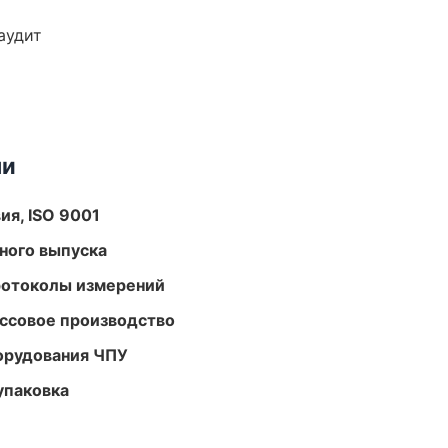
аудит
ми
ия, ISO 9001
ного выпуска
ротоколы измерений
ассовое производство
орудования ЧПУ
упаковка