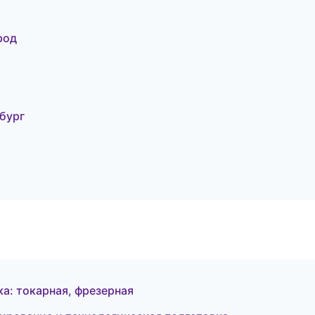
род
бург
: токарная, фрезерная