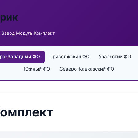
брик
 Завод Модуль Комплект
ро-Западный ФО
Приволжский ФО
Уральский ФО
Южный ФО
Северо-Кавказский ФО
Комплект