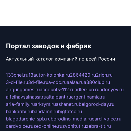
Портал заводов и фабрик
Актуальный каталог компаний по всей России
133chel.ru
13autor-kolonka.ru
2864420.ru
2rich.ru
3-d-file.ru
3d-file.ru
a-cdc.ru
aalse.ru
a380club.ru
airgungames.ru
accounts-112.ru
adler-jun.ru
adonyev.ru
alfeihavsalnassr.ru
altaipant.ru
argentinamia.ru
aria-family.ru
arkrym.ru
ashanet.ru
belgorod-day.ru
bankaribi.ru
bandamn.ru
bigfatcc.ru
blagodarenie-spb.ru
borodino-media.ru
card-voice.ru
cardvoice.ru
zed-online.ru
zvonitut.ru
zebra-tlt.ru