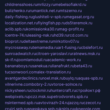
childrensshoes.ru
mrlizzy.ru
mebelsofiakrd.ru
bulizhenko.ru
rumantick.net.ru
mtszerno.ru
daily-fishing.ru
glushiteli-v-spb.ru
megasat.org.ru
localization.net.ru
flyingfish.pp.ru
ds5teremok.ru
aclib.spb.ru
komissionka30.ru
mag-profit.ru
icentre-74.ru
leasing-nsk.ru
hd39.ru
rcd.com.ru
bioprot.ru
deltaextreme.ru
mirkotlov07.ru
mycrossway.ru
temamedia.ru
art-fusing.ru
cbslefort.ru
sunroadwatch.ru
citroen-yaroslavl.ru
ratnews.msk.ru
sk-if.ru
joomlamoduli.ru
academic-work.ru
bananaboys.ru
sanekua.ru
lianafrukt.ru
beta43.ru
tucsonwoori.com
alex-translation.ru
avantgardeclinics.ru
noel.msk.ru
buylq.ru
aquas-spb.ru
vilnerivne.com
bobry-2.ru
vtoroe-solnce.ru
nickysheen.ru
clockmir.ru
huntercraft.ru
стройокт.рф
webpixels.ru
pczz.msk.su
petrodvorets.spb.ru
nsintermed.spb.ru
avtovirazh-24.ru
jazzq.ru
czecot.ru
cruizi.spb.ru
spasskaya.spb.ru
kniris.ru
vkpeople.com