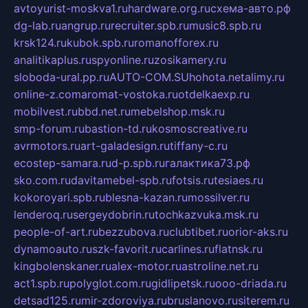
avtoyurist-moskva1.ru
hardware.org.ru
схема-авто.рф
dg-lab.ru
angrup.ru
recruiter.spb.ru
music8.spb.ru
krsk124.ru
kubok.spb.ru
romanofforex.ru
analitikaplus.ru
spyonline.ru
zosikamery.ru
sloboda-ural.pp.ru
AUTO-COM.SU
hohota.net
alimy.ru
online-z.com
aromat-vostoka.ru
otdelkaexp.ru
mobilvest.ru
bbd.net.ru
mebelshop.msk.ru
smp-forum.ru
bastion-td.ru
kosmoscreative.ru
avrmotors.ru
art-galadesign.ru
tiffany-c.ru
ecostep-samara.ru
d-p.spb.ru
галактика73.рф
sko.com.ru
davitamebel-spb.ru
fotsis.ru
tesiaes.ru
kokoroyari.spb.ru
blesna-kazan.ru
mossilver.ru
lenderoq.ru
sergeydobrin.ru
tochkazvuka.msk.ru
people-of-art.ru
bezzubova.ru
clubtibet.ru
orior-aks.ru
dynamoauto.ru
szk-favorit.ru
carlines.ru
flatnsk.ru
kingbolenskaner.ru
alex-motor.ru
astroline.net.ru
act1.spb.ru
polyglot.com.ru
gidlipetsk.ru
ooo-driada.ru
detsad125.ru
mir-zdoroviya.ru
bruslanovo.ru
siterem.ru