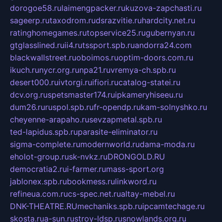
dorogoe58.ru
laimengpacker.ru
kuzova-zapchasti.ru
sageerp.ru
taxodrom.ru
dsrazvitie.ru
hardcity.net.ru
ratinghomegames.ru
topservice25.ru
gubernyan.ru
gtglasslined.ru
ii4.ru
tssport.spb.ru
andorra24.com
blackwallstreet.ru
oboimos.ru
optim-doors.com.ru
ikuch.ru
nycr.org.ru
npa21.ru
vremya-ch.spb.ru
desert000.ru
ivtorgi.ru
ifiori.ru
catalog-statei.ru
dcv.org.ru
spetsmaster174.ru
ipkameryhiseeu.ru
dum26.ru
ruspol.spb.ru
fr-opendp.ru
kam-solnyshko.ru
cheyenne-arapaho.ru
sevzapmetal.spb.ru
ted-lapidus.spb.ru
parasite-eliminator.ru
sigma-complete.ru
modernworld.ru
dama-moda.ru
eholot-group.ru
sk-nvkz.ru
DRONGOLD.RU
democratia2.ru
i-farmer.ru
mass-sport.org
jablonex.spb.ru
bookmess.ru
linkword.ru
refineua.com.ru
cs-spec.net.ru
altay-mebel.ru
DNK-THEATRE.RU
mechaniks.spb.ru
ipcamtechage.ru
skosta.ru
a-sun.ru
stroy-ldsp.ru
snowlands.org.ru