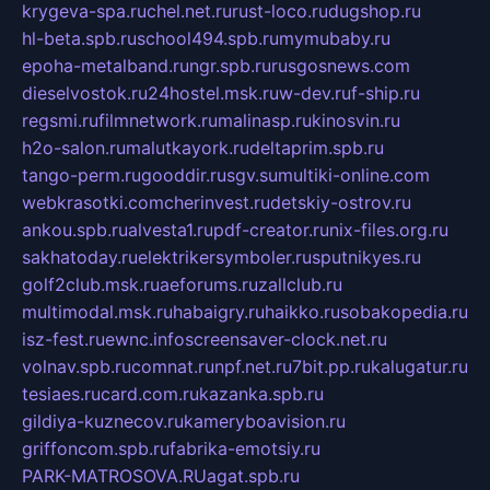
krygeva-spa.ru
chel.net.ru
rust-loco.ru
dugshop.ru
hl-beta.spb.ru
school494.spb.ru
mymubaby.ru
epoha-metalband.ru
ngr.spb.ru
rusgosnews.com
dieselvostok.ru
24hostel.msk.ru
w-dev.ru
f-ship.ru
regsmi.ru
filmnetwork.ru
malinasp.ru
kinosvin.ru
h2o-salon.ru
malutkayork.ru
deltaprim.spb.ru
tango-perm.ru
gooddir.ru
sgv.su
multiki-online.com
webkrasotki.com
cherinvest.ru
detskiy-ostrov.ru
ankou.spb.ru
alvesta1.ru
pdf-creator.ru
nix-files.org.ru
sakhatoday.ru
elektrikersymboler.ru
sputnikyes.ru
golf2club.msk.ru
aeforums.ru
zallclub.ru
multimodal.msk.ru
habaigry.ru
haikko.ru
sobakopedia.ru
isz-fest.ru
ewnc.info
screensaver-clock.net.ru
volnav.spb.ru
comnat.ru
npf.net.ru
7bit.pp.ru
kalugatur.ru
tesiaes.ru
card.com.ru
kazanka.spb.ru
gildiya-kuznecov.ru
kameryboavision.ru
griffoncom.spb.ru
fabrika-emotsiy.ru
PARK-MATROSOVA.RU
agat.spb.ru