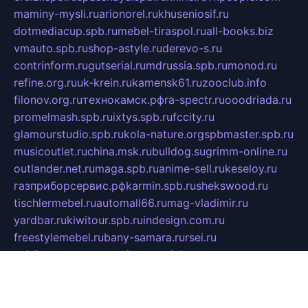
maminy-mysli.ru
arionorel.ru
khuseniosif.ru
dotmediacup.spb.ru
mebel-tiraspol.ru
all-books.biz
vmauto.spb.ru
shop-astyle.ru
derevo-s.ru
contrinform.ru
gutserial.ru
mdrussia.spb.ru
monod.ru
refine.org.ru
uk-krein.ru
kamensk61.ru
zooclub.info
filonov.org.ru
технокамск.рф
ra-spectr.ru
ooodriada.ru
promelmash.spb.ru
ixtys.spb.ru
fccity.ru
glamourstudio.spb.ru
kola-nature.org
spbmaster.spb.ru
musicoutlet.ru
china.msk.ru
bulldog.su
grimm-online.ru
outlander.net.ru
maga.spb.ru
anime-sell.ru
keseloy.ru
газприборсервис.рф
karmin.spb.ru
shekswood.ru
tischlermebel.ru
automall66.ru
mag-vladimir.ru
yardbar.ru
kiwitour.spb.ru
indesign.com.ru
freestylemebel.ru
bany-samara.ru
rsei.ru
naidisvoyput.ru
mgsn-invest.ru
ipkamerasannce.ru
alicante-house.ru
ibelka74.ru
cozyhouse.info
vlkargalev-studio.ru
700mb.ru
figura-ufa.ru
alina-live.ru
belarusiannews.ru
womenknow.ru
dos-vniimk.ru