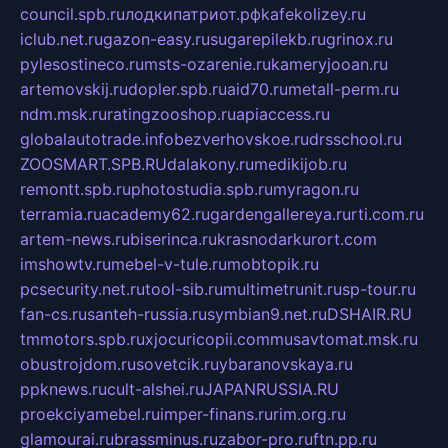
council.spb.ru
лодкипатриот.рф
kafekolizey.ru
iclub.net.ru
gazon-easy.ru
sugarepilekb.ru
grinox.ru
pylesostineco.ru
msts-ozarenie.ru
kameryjooan.ru
artemovskij.ru
dopler.spb.ru
aid70.ru
metall-perm.ru
ndm.msk.ru
ratingzooshop.ru
apiaccess.ru
globalautotrade.info
bezverhovskoe.ru
drsschool.ru
ZOOSMART.SPB.RU
dalakony.ru
medikijob.ru
remontt.spb.ru
photostudia.spb.ru
myragon.ru
terramia.ru
academy62.ru
gardengallereya.ru
rti.com.ru
artem-news.ru
biserinca.ru
krasnodarkurort.com
imshowtv.ru
mebel-v-tule.ru
mobtopik.ru
pcsecurity.net.ru
tool-sib.ru
multimetrunit.ru
sp-tour.ru
fan-cs.ru
santeh-russia.ru
symbian9.net.ru
DSHAIR.RU
tmmotors.spb.ru
xjocuricopii.com
musavtomat.msk.ru
obustrojdom.ru
sovetcik.ru
ybaranovskaya.ru
ppknews.ru
cult-alshei.ru
JAPANRUSSIA.RU
proekciyamebel.ru
imper-finans.ru
rim.org.ru
glamourai.ru
brassminus.ru
zabor-pro.ru
ftn.pp.ru