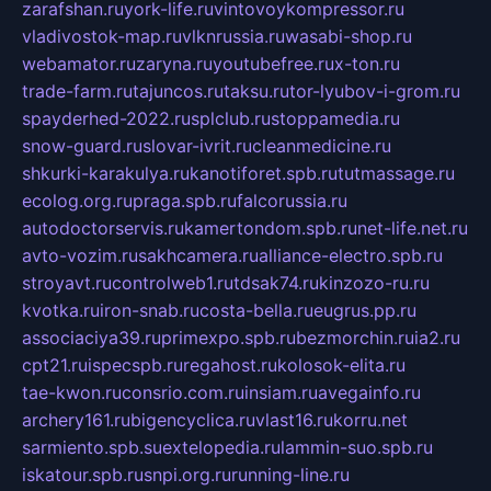
zarafshan.ru
york-life.ru
vintovoykompressor.ru
vladivostok-map.ru
vlknrussia.ru
wasabi-shop.ru
webamator.ru
zaryna.ru
youtubefree.ru
x-ton.ru
trade-farm.ru
tajuncos.ru
taksu.ru
tor-lyubov-i-grom.ru
spayderhed-2022.ru
splclub.ru
stoppamedia.ru
snow-guard.ru
slovar-ivrit.ru
cleanmedicine.ru
shkurki-karakulya.ru
kanotiforet.spb.ru
tutmassage.ru
ecolog.org.ru
praga.spb.ru
falcorussia.ru
autodoctorservis.ru
kamertondom.spb.ru
net-life.net.ru
avto-vozim.ru
sakhcamera.ru
alliance-electro.spb.ru
stroyavt.ru
controlweb1.ru
tdsak74.ru
kinzozo-ru.ru
kvotka.ru
iron-snab.ru
costa-bella.ru
eugrus.pp.ru
associaciya39.ru
primexpo.spb.ru
bezmorchin.ru
ia2.ru
cpt21.ru
ispecspb.ru
regahost.ru
kolosok-elita.ru
tae-kwon.ru
consrio.com.ru
insiam.ru
avegainfo.ru
archery161.ru
bigencyclica.ru
vlast16.ru
korru.net
sarmiento.spb.su
extelopedia.ru
lammin-suo.spb.ru
iskatour.spb.ru
snpi.org.ru
running-line.ru