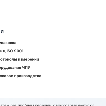
ми
упаковка
ия, ISO 9001
ротоколы измерений
орудования ЧПУ
ассовое производство
атем без проблем перешли к массовому выпуску.