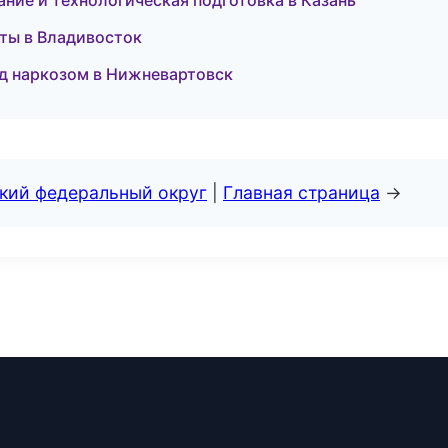
ание и технологическая подготовка в Казань
уты в Владивосток
од наркозом в Нижневартовск
ский федеральный округ
|
Главная страница
→