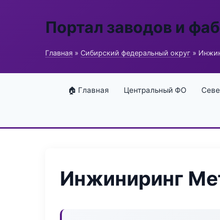
Портал заводов и фа
Главная
»
Сибирский федеральный округ
» Инжин
🏠 Главная
Центральный ФО
Севе
Инжиниринг Ме