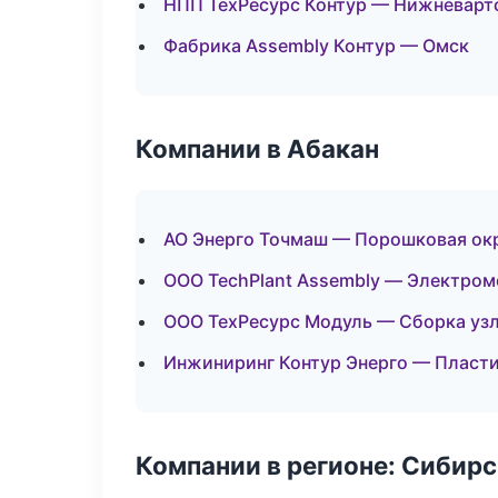
НПП ТехРесурс Контур — Нижневарт
Фабрика Assembly Контур — Омск
Компании в Абакан
АО Энерго Точмаш — Порошковая ок
ООО TechPlant Assembly — Электром
ООО ТехРесурс Модуль — Сборка узл
Инжиниринг Контур Энерго — Пласти
Компании в регионе: Сибир