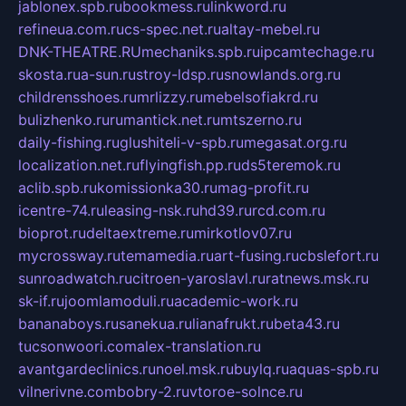
jablonex.spb.ru
bookmess.ru
linkword.ru
refineua.com.ru
cs-spec.net.ru
altay-mebel.ru
DNK-THEATRE.RU
mechaniks.spb.ru
ipcamtechage.ru
skosta.ru
a-sun.ru
stroy-ldsp.ru
snowlands.org.ru
childrensshoes.ru
mrlizzy.ru
mebelsofiakrd.ru
bulizhenko.ru
rumantick.net.ru
mtszerno.ru
daily-fishing.ru
glushiteli-v-spb.ru
megasat.org.ru
localization.net.ru
flyingfish.pp.ru
ds5teremok.ru
aclib.spb.ru
komissionka30.ru
mag-profit.ru
icentre-74.ru
leasing-nsk.ru
hd39.ru
rcd.com.ru
bioprot.ru
deltaextreme.ru
mirkotlov07.ru
mycrossway.ru
temamedia.ru
art-fusing.ru
cbslefort.ru
sunroadwatch.ru
citroen-yaroslavl.ru
ratnews.msk.ru
sk-if.ru
joomlamoduli.ru
academic-work.ru
bananaboys.ru
sanekua.ru
lianafrukt.ru
beta43.ru
tucsonwoori.com
alex-translation.ru
avantgardeclinics.ru
noel.msk.ru
buylq.ru
aquas-spb.ru
vilnerivne.com
bobry-2.ru
vtoroe-solnce.ru