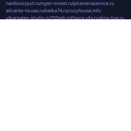
naidisvoyput.ru
mgsn-invest.ru
ipkamerasannce.ru
alicante-house.ru
ibelka74.ru
cozyhouse.info
vlkargalev-studio.ru
700mb.ru
figura-ufa.ru
alina-live.ru
belarusiannews.ru
womenknow.ru
dos-vniimk.ru
sega.net.ru
dv.net.ru
phenomenonsofhistory.com
telesputnik.net.ru
wall.pp.ru
pylesosroidmi.ru
gtc-clan.ru
cligs.ru
bibikazap.ru
popova.org.ru
netwhistler.spb.ru
bellvil.ru
bonzon.ru
iss-vladik.ru
defiparis.net.ru
las-gryzas.ru
amku.ru
electednews.spb.ru
feather.org.ru
spar72.ru
tankiigri.ru
dominus.com.ru
ibtree.ru
sanykool.pp.ru
unixlib.org.ru
menatep.spb.ru
gartenterrassen.ru
printeka.ru
skvozilka.com.ru
parkovka-pub.ru
lovemobi.ru
art-ru.ru
emulatorz.com.ru
alucomp.com.ru
tatforum.com.ru
alternativa-profi.ru
dermakler.ru
artsurvey.ru
aredir.ru
khimspas.ru
centr-maxi.ru
2018r.ru
bort-stomer-defort.ru
professional2.ru
gibsons.ru
artselena.ru
art-pilot.ru
ingredient.spb.ru