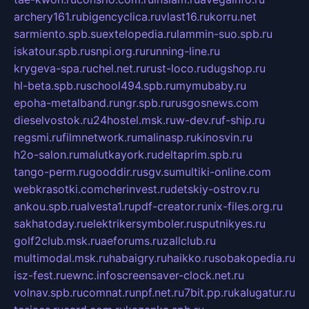
archery161.ru
bigencyclica.ru
vlast16.ru
korru.net
sarmiento.spb.su
extelopedia.ru
lammin-suo.spb.ru
iskatour.spb.ru
snpi.org.ru
running-line.ru
krygeva-spa.ru
chel.net.ru
rust-loco.ru
dugshop.ru
hl-beta.spb.ru
school494.spb.ru
mymubaby.ru
epoha-metalband.ru
ngr.spb.ru
rusgosnews.com
dieselvostok.ru
24hostel.msk.ru
w-dev.ru
f-ship.ru
regsmi.ru
filmnetwork.ru
malinasp.ru
kinosvin.ru
h2o-salon.ru
malutkayork.ru
deltaprim.spb.ru
tango-perm.ru
gooddir.ru
sgv.su
multiki-online.com
webkrasotki.com
cherinvest.ru
detskiy-ostrov.ru
ankou.spb.ru
alvesta1.ru
pdf-creator.ru
nix-files.org.ru
sakhatoday.ru
elektrikersymboler.ru
sputnikyes.ru
golf2club.msk.ru
aeforums.ru
zallclub.ru
multimodal.msk.ru
habaigry.ru
haikko.ru
sobakopedia.ru
isz-fest.ru
ewnc.info
screensaver-clock.net.ru
volnav.spb.ru
comnat.ru
npf.net.ru
7bit.pp.ru
kalugatur.ru