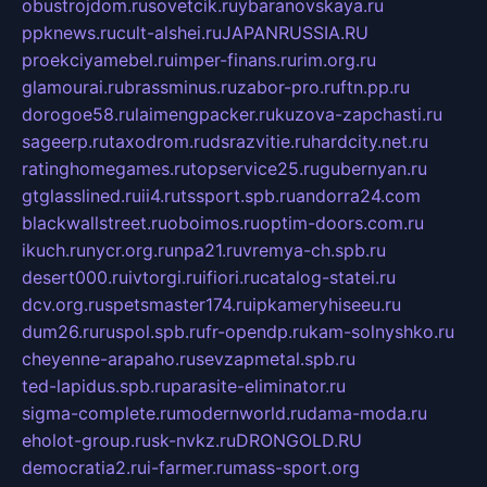
obustrojdom.ru
sovetcik.ru
ybaranovskaya.ru
ppknews.ru
cult-alshei.ru
JAPANRUSSIA.RU
proekciyamebel.ru
imper-finans.ru
rim.org.ru
glamourai.ru
brassminus.ru
zabor-pro.ru
ftn.pp.ru
dorogoe58.ru
laimengpacker.ru
kuzova-zapchasti.ru
sageerp.ru
taxodrom.ru
dsrazvitie.ru
hardcity.net.ru
ratinghomegames.ru
topservice25.ru
gubernyan.ru
gtglasslined.ru
ii4.ru
tssport.spb.ru
andorra24.com
blackwallstreet.ru
oboimos.ru
optim-doors.com.ru
ikuch.ru
nycr.org.ru
npa21.ru
vremya-ch.spb.ru
desert000.ru
ivtorgi.ru
ifiori.ru
catalog-statei.ru
dcv.org.ru
spetsmaster174.ru
ipkameryhiseeu.ru
dum26.ru
ruspol.spb.ru
fr-opendp.ru
kam-solnyshko.ru
cheyenne-arapaho.ru
sevzapmetal.spb.ru
ted-lapidus.spb.ru
parasite-eliminator.ru
sigma-complete.ru
modernworld.ru
dama-moda.ru
eholot-group.ru
sk-nvkz.ru
DRONGOLD.RU
democratia2.ru
i-farmer.ru
mass-sport.org