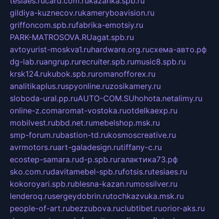
tesiaes.ru
card.com.ru
kazanka.spb.ru
gildiya-kuznecov.ru
kameryboavision.ru
griffoncom.spb.ru
fabrika-emotsiy.ru
PARK-MATROSOVA.RU
agat.spb.ru
avtoyurist-moskva1.ru
hardware.org.ru
схема-авто.рф
dg-lab.ru
angrup.ru
recruiter.spb.ru
music8.spb.ru
krsk124.ru
kubok.spb.ru
romanofforex.ru
analitikaplus.ru
spyonline.ru
zosikamery.ru
sloboda-ural.pp.ru
AUTO-COM.SU
hohota.net
alimy.ru
online-z.com
aromat-vostoka.ru
otdelkaexp.ru
mobilvest.ru
bbd.net.ru
mebelshop.msk.ru
smp-forum.ru
bastion-td.ru
kosmoscreative.ru
avrmotors.ru
art-galadesign.ru
tiffany-c.ru
ecostep-samara.ru
d-p.spb.ru
галактика73.рф
sko.com.ru
davitamebel-spb.ru
fotsis.ru
tesiaes.ru
kokoroyari.spb.ru
blesna-kazan.ru
mossilver.ru
lenderoq.ru
sergeydobrin.ru
tochkazvuka.msk.ru
people-of-art.ru
bezzubova.ru
clubtibet.ru
orior-aks.ru