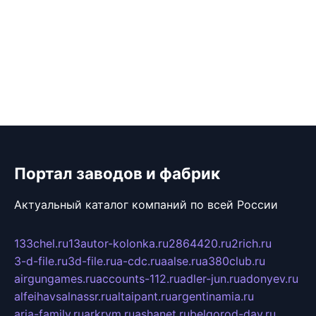
Портал заводов и фабрик
Актуальный каталог компаний по всей России
133chel.ru
13autor-kolonka.ru
2864420.ru
2rich.ru
3-d-file.ru
3d-file.ru
a-cdc.ru
aalse.ru
a380club.ru
airgungames.ru
accounts-112.ru
adler-jun.ru
adonyev.ru
alfeihavsalnassr.ru
altaipant.ru
argentinamia.ru
aria-family.ru
arkrym.ru
ashanet.ru
belgorod-day.ru