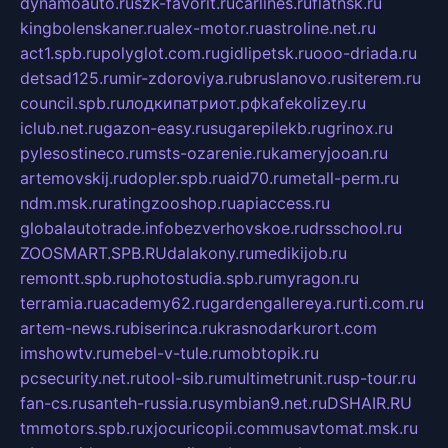
dynamoauto.ru
szk-favorit.ru
carlines.ru
flatnsk.ru
kingbolenskaner.ru
alex-motor.ru
astroline.net.ru
act1.spb.ru
polyglot.com.ru
gidlipetsk.ru
ooo-driada.ru
detsad125.ru
mir-zdoroviya.ru
bruslanovo.ru
siterem.ru
council.spb.ru
лодкипатриот.рф
kafekolizey.ru
iclub.net.ru
gazon-easy.ru
sugarepilekb.ru
grinox.ru
pylesostineco.ru
msts-ozarenie.ru
kameryjooan.ru
artemovskij.ru
dopler.spb.ru
aid70.ru
metall-perm.ru
ndm.msk.ru
ratingzooshop.ru
apiaccess.ru
globalautotrade.info
bezverhovskoe.ru
drsschool.ru
ZOOSMART.SPB.RU
dalakony.ru
medikijob.ru
remontt.spb.ru
photostudia.spb.ru
myragon.ru
terramia.ru
academy62.ru
gardengallereya.ru
rti.com.ru
artem-news.ru
biserinca.ru
krasnodarkurort.com
imshowtv.ru
mebel-v-tule.ru
mobtopik.ru
pcsecurity.net.ru
tool-sib.ru
multimetrunit.ru
sp-tour.ru
fan-cs.ru
santeh-russia.ru
symbian9.net.ru
DSHAIR.RU
tmmotors.spb.ru
xjocuricopii.com
musavtomat.msk.ru