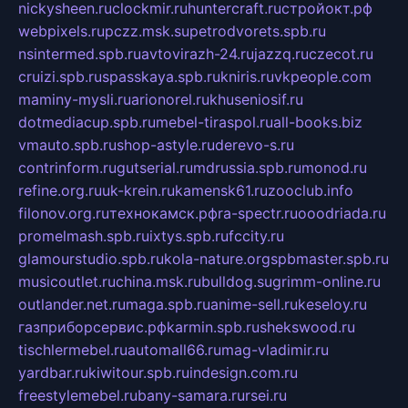
nickysheen.ru
clockmir.ru
huntercraft.ru
стройокт.рф
webpixels.ru
pczz.msk.su
petrodvorets.spb.ru
nsintermed.spb.ru
avtovirazh-24.ru
jazzq.ru
czecot.ru
cruizi.spb.ru
spasskaya.spb.ru
kniris.ru
vkpeople.com
maminy-mysli.ru
arionorel.ru
khuseniosif.ru
dotmediacup.spb.ru
mebel-tiraspol.ru
all-books.biz
vmauto.spb.ru
shop-astyle.ru
derevo-s.ru
contrinform.ru
gutserial.ru
mdrussia.spb.ru
monod.ru
refine.org.ru
uk-krein.ru
kamensk61.ru
zooclub.info
filonov.org.ru
технокамск.рф
ra-spectr.ru
ooodriada.ru
promelmash.spb.ru
ixtys.spb.ru
fccity.ru
glamourstudio.spb.ru
kola-nature.org
spbmaster.spb.ru
musicoutlet.ru
china.msk.ru
bulldog.su
grimm-online.ru
outlander.net.ru
maga.spb.ru
anime-sell.ru
keseloy.ru
газприборсервис.рф
karmin.spb.ru
shekswood.ru
tischlermebel.ru
automall66.ru
mag-vladimir.ru
yardbar.ru
kiwitour.spb.ru
indesign.com.ru
freestylemebel.ru
bany-samara.ru
rsei.ru