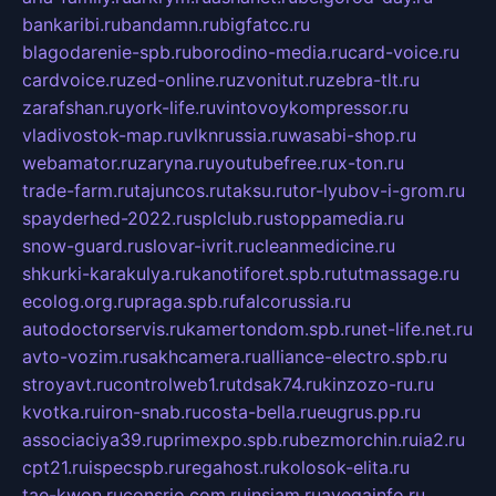
bankaribi.ru
bandamn.ru
bigfatcc.ru
blagodarenie-spb.ru
borodino-media.ru
card-voice.ru
cardvoice.ru
zed-online.ru
zvonitut.ru
zebra-tlt.ru
zarafshan.ru
york-life.ru
vintovoykompressor.ru
vladivostok-map.ru
vlknrussia.ru
wasabi-shop.ru
webamator.ru
zaryna.ru
youtubefree.ru
x-ton.ru
trade-farm.ru
tajuncos.ru
taksu.ru
tor-lyubov-i-grom.ru
spayderhed-2022.ru
splclub.ru
stoppamedia.ru
snow-guard.ru
slovar-ivrit.ru
cleanmedicine.ru
shkurki-karakulya.ru
kanotiforet.spb.ru
tutmassage.ru
ecolog.org.ru
praga.spb.ru
falcorussia.ru
autodoctorservis.ru
kamertondom.spb.ru
net-life.net.ru
avto-vozim.ru
sakhcamera.ru
alliance-electro.spb.ru
stroyavt.ru
controlweb1.ru
tdsak74.ru
kinzozo-ru.ru
kvotka.ru
iron-snab.ru
costa-bella.ru
eugrus.pp.ru
associaciya39.ru
primexpo.spb.ru
bezmorchin.ru
ia2.ru
cpt21.ru
ispecspb.ru
regahost.ru
kolosok-elita.ru
tae-kwon.ru
consrio.com.ru
insiam.ru
avegainfo.ru