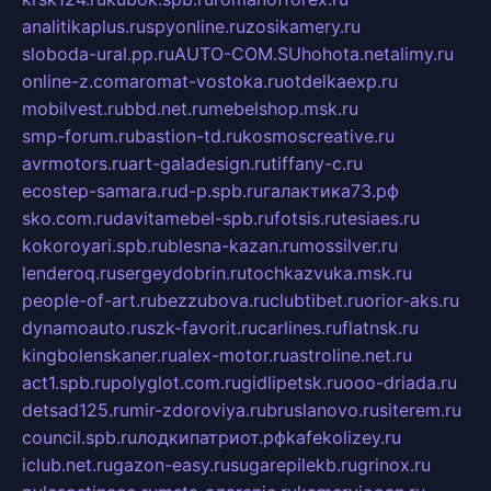
analitikaplus.ru
spyonline.ru
zosikamery.ru
sloboda-ural.pp.ru
AUTO-COM.SU
hohota.net
alimy.ru
online-z.com
aromat-vostoka.ru
otdelkaexp.ru
mobilvest.ru
bbd.net.ru
mebelshop.msk.ru
smp-forum.ru
bastion-td.ru
kosmoscreative.ru
avrmotors.ru
art-galadesign.ru
tiffany-c.ru
ecostep-samara.ru
d-p.spb.ru
галактика73.рф
sko.com.ru
davitamebel-spb.ru
fotsis.ru
tesiaes.ru
kokoroyari.spb.ru
blesna-kazan.ru
mossilver.ru
lenderoq.ru
sergeydobrin.ru
tochkazvuka.msk.ru
people-of-art.ru
bezzubova.ru
clubtibet.ru
orior-aks.ru
dynamoauto.ru
szk-favorit.ru
carlines.ru
flatnsk.ru
kingbolenskaner.ru
alex-motor.ru
astroline.net.ru
act1.spb.ru
polyglot.com.ru
gidlipetsk.ru
ooo-driada.ru
detsad125.ru
mir-zdoroviya.ru
bruslanovo.ru
siterem.ru
council.spb.ru
лодкипатриот.рф
kafekolizey.ru
iclub.net.ru
gazon-easy.ru
sugarepilekb.ru
grinox.ru