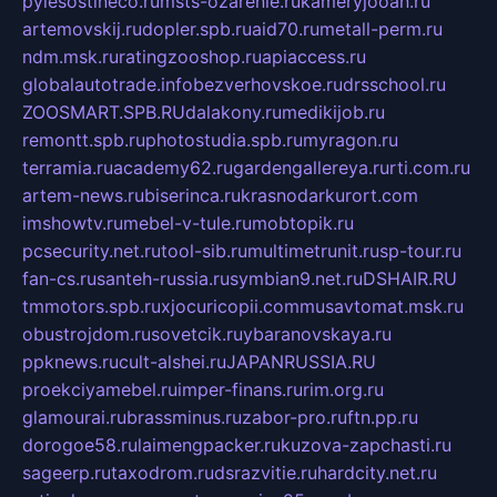
pylesostineco.ru
msts-ozarenie.ru
kameryjooan.ru
artemovskij.ru
dopler.spb.ru
aid70.ru
metall-perm.ru
ndm.msk.ru
ratingzooshop.ru
apiaccess.ru
globalautotrade.info
bezverhovskoe.ru
drsschool.ru
ZOOSMART.SPB.RU
dalakony.ru
medikijob.ru
remontt.spb.ru
photostudia.spb.ru
myragon.ru
terramia.ru
academy62.ru
gardengallereya.ru
rti.com.ru
artem-news.ru
biserinca.ru
krasnodarkurort.com
imshowtv.ru
mebel-v-tule.ru
mobtopik.ru
pcsecurity.net.ru
tool-sib.ru
multimetrunit.ru
sp-tour.ru
fan-cs.ru
santeh-russia.ru
symbian9.net.ru
DSHAIR.RU
tmmotors.spb.ru
xjocuricopii.com
musavtomat.msk.ru
obustrojdom.ru
sovetcik.ru
ybaranovskaya.ru
ppknews.ru
cult-alshei.ru
JAPANRUSSIA.RU
proekciyamebel.ru
imper-finans.ru
rim.org.ru
glamourai.ru
brassminus.ru
zabor-pro.ru
ftn.pp.ru
dorogoe58.ru
laimengpacker.ru
kuzova-zapchasti.ru
sageerp.ru
taxodrom.ru
dsrazvitie.ru
hardcity.net.ru