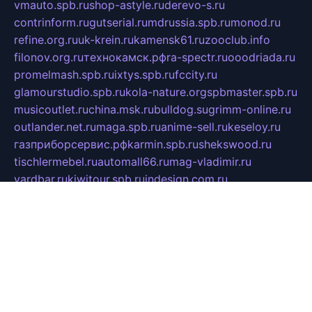
vmauto.spb.ru
shop-astyle.ru
derevo-s.ru
contrinform.ru
gutserial.ru
mdrussia.spb.ru
monod.ru
refine.org.ru
uk-krein.ru
kamensk61.ru
zooclub.info
filonov.org.ru
технокамск.рф
ra-spectr.ru
ooodriada.ru
promelmash.spb.ru
ixtys.spb.ru
fccity.ru
glamourstudio.spb.ru
kola-nature.org
spbmaster.spb.ru
musicoutlet.ru
china.msk.ru
bulldog.su
grimm-online.ru
outlander.net.ru
maga.spb.ru
anime-sell.ru
keseloy.ru
газприборсервис.рф
karmin.spb.ru
shekswood.ru
tischlermebel.ru
automall66.ru
mag-vladimir.ru
yardbar.ru
kiwitour.spb.ru
indesign.com.ru
freestylemebel.ru
bany-samara.ru
rsei.ru
naidisvoyput.ru
mgsn-invest.ru
ipkamerasannce.ru
alicante-house.ru
ibelka74.ru
cozyhouse.info
vlkargalev-studio.ru
700mb.ru
figura-ufa.ru
alina-live.ru
belarusiannews.ru
womenknow.ru
dos-vniimk.ru
sega.net.ru
dv.net.ru
phenomenonsofhistory.com
telesputnik.net.ru
wall.pp.ru
pylesosroidmi.ru