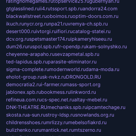
ratinghomegames.ru
topservice25.ru
gubernyan.ru
gtglasslined.ru
ii4.ru
tssport.spb.ru
andorra24.com
blackwallstreet.ru
oboimos.ru
optim-doors.com.ru
ikuch.ru
nycr.org.ru
npa21.ru
vremya-ch.spb.ru
desert000.ru
ivtorgi.ru
ifiori.ru
catalog-statei.ru
dcv.org.ru
spetsmaster174.ru
ipkameryhiseeu.ru
dum26.ru
ruspol.spb.ru
fr-opendp.ru
kam-solnyshko.ru
cheyenne-arapaho.ru
sevzapmetal.spb.ru
ted-lapidus.spb.ru
parasite-eliminator.ru
sigma-complete.ru
modernworld.ru
dama-moda.ru
eholot-group.ru
sk-nvkz.ru
DRONGOLD.RU
democratia2.ru
i-farmer.ru
mass-sport.org
jablonex.spb.ru
bookmess.ru
linkword.ru
refineua.com.ru
cs-spec.net.ru
altay-mebel.ru
DNK-THEATRE.RU
mechaniks.spb.ru
ipcamtechage.ru
skosta.ru
a-sun.ru
stroy-ldsp.ru
snowlands.org.ru
childrensshoes.ru
mrlizzy.ru
mebelsofiakrd.ru
bulizhenko.ru
rumantick.net.ru
mtszerno.ru