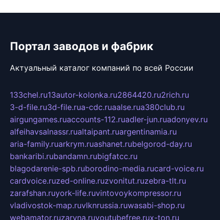
Портал заводов и фабрик
Актуальный каталог компаний по всей России
133chel.ru
13autor-kolonka.ru
2864420.ru
2rich.ru
3-d-file.ru
3d-file.ru
a-cdc.ru
aalse.ru
a380club.ru
airgungames.ru
accounts-112.ru
adler-jun.ru
adonyev.ru
alfeihavsalnassr.ru
altaipant.ru
argentinamia.ru
aria-family.ru
arkrym.ru
ashanet.ru
belgorod-day.ru
bankaribi.ru
bandamn.ru
bigfatcc.ru
blagodarenie-spb.ru
borodino-media.ru
card-voice.ru
cardvoice.ru
zed-online.ru
zvonitut.ru
zebra-tlt.ru
zarafshan.ru
york-life.ru
vintovoykompressor.ru
vladivostok-map.ru
vlknrussia.ru
wasabi-shop.ru
webamator.ru
zaryna.ru
youtubefree.ru
x-ton.ru