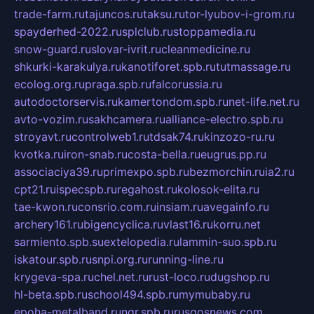
trade-farm.ru
tajuncos.ru
taksu.ru
tor-lyubov-i-grom.ru
spayderhed-2022.ru
splclub.ru
stoppamedia.ru
snow-guard.ru
slovar-ivrit.ru
cleanmedicine.ru
shkurki-karakulya.ru
kanotiforet.spb.ru
tutmassage.ru
ecolog.org.ru
praga.spb.ru
falcorussia.ru
autodoctorservis.ru
kamertondom.spb.ru
net-life.net.ru
avto-vozim.ru
sakhcamera.ru
alliance-electro.spb.ru
stroyavt.ru
controlweb1.ru
tdsak74.ru
kinzozo-ru.ru
kvotka.ru
iron-snab.ru
costa-bella.ru
eugrus.pp.ru
associaciya39.ru
primexpo.spb.ru
bezmorchin.ru
ia2.ru
cpt21.ru
ispecspb.ru
regahost.ru
kolosok-elita.ru
tae-kwon.ru
consrio.com.ru
insiam.ru
avegainfo.ru
archery161.ru
bigencyclica.ru
vlast16.ru
korru.net
sarmiento.spb.su
extelopedia.ru
lammin-suo.spb.ru
iskatour.spb.ru
snpi.org.ru
running-line.ru
krygeva-spa.ru
chel.net.ru
rust-loco.ru
dugshop.ru
hl-beta.spb.ru
school494.spb.ru
mymubaby.ru
epoha-metalband.ru
ngr.spb.ru
rusgosnews.com