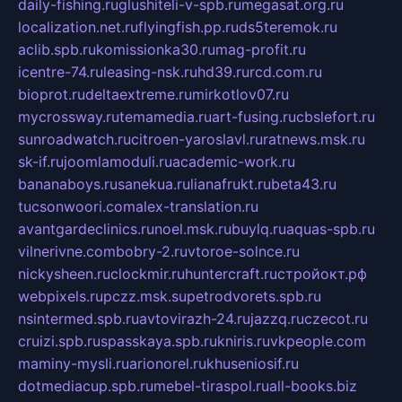
daily-fishing.ru
glushiteli-v-spb.ru
megasat.org.ru
localization.net.ru
flyingfish.pp.ru
ds5teremok.ru
aclib.spb.ru
komissionka30.ru
mag-profit.ru
icentre-74.ru
leasing-nsk.ru
hd39.ru
rcd.com.ru
bioprot.ru
deltaextreme.ru
mirkotlov07.ru
mycrossway.ru
temamedia.ru
art-fusing.ru
cbslefort.ru
sunroadwatch.ru
citroen-yaroslavl.ru
ratnews.msk.ru
sk-if.ru
joomlamoduli.ru
academic-work.ru
bananaboys.ru
sanekua.ru
lianafrukt.ru
beta43.ru
tucsonwoori.com
alex-translation.ru
avantgardeclinics.ru
noel.msk.ru
buylq.ru
aquas-spb.ru
vilnerivne.com
bobry-2.ru
vtoroe-solnce.ru
nickysheen.ru
clockmir.ru
huntercraft.ru
стройокт.рф
webpixels.ru
pczz.msk.su
petrodvorets.spb.ru
nsintermed.spb.ru
avtovirazh-24.ru
jazzq.ru
czecot.ru
cruizi.spb.ru
spasskaya.spb.ru
kniris.ru
vkpeople.com
maminy-mysli.ru
arionorel.ru
khuseniosif.ru
dotmediacup.spb.ru
mebel-tiraspol.ru
all-books.biz