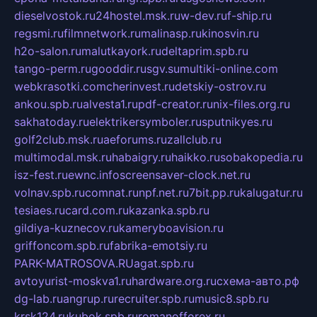
dieselvostok.ru
24hostel.msk.ru
w-dev.ru
f-ship.ru
regsmi.ru
filmnetwork.ru
malinasp.ru
kinosvin.ru
h2o-salon.ru
malutkayork.ru
deltaprim.spb.ru
tango-perm.ru
gooddir.ru
sgv.su
multiki-online.com
webkrasotki.com
cherinvest.ru
detskiy-ostrov.ru
ankou.spb.ru
alvesta1.ru
pdf-creator.ru
nix-files.org.ru
sakhatoday.ru
elektrikersymboler.ru
sputnikyes.ru
golf2club.msk.ru
aeforums.ru
zallclub.ru
multimodal.msk.ru
habaigry.ru
haikko.ru
sobakopedia.ru
isz-fest.ru
ewnc.info
screensaver-clock.net.ru
volnav.spb.ru
comnat.ru
npf.net.ru
7bit.pp.ru
kalugatur.ru
tesiaes.ru
card.com.ru
kazanka.spb.ru
gildiya-kuznecov.ru
kameryboavision.ru
griffoncom.spb.ru
fabrika-emotsiy.ru
PARK-MATROSOVA.RU
agat.spb.ru
avtoyurist-moskva1.ru
hardware.org.ru
схема-авто.рф
dg-lab.ru
angrup.ru
recruiter.spb.ru
music8.spb.ru
krsk124.ru
kubok.spb.ru
romanofforex.ru