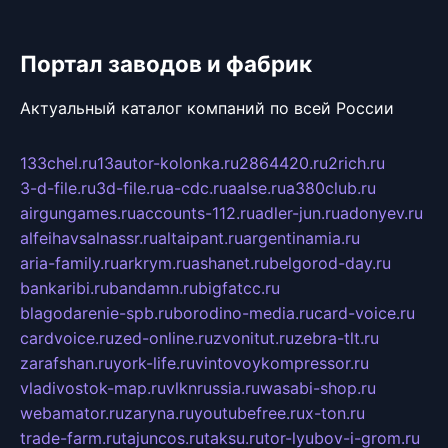
Портал заводов и фабрик
Актуальный каталог компаний по всей России
133chel.ru
13autor-kolonka.ru
2864420.ru
2rich.ru
3-d-file.ru
3d-file.ru
a-cdc.ru
aalse.ru
a380club.ru
airgungames.ru
accounts-112.ru
adler-jun.ru
adonyev.ru
alfeihavsalnassr.ru
altaipant.ru
argentinamia.ru
aria-family.ru
arkrym.ru
ashanet.ru
belgorod-day.ru
bankaribi.ru
bandamn.ru
bigfatcc.ru
blagodarenie-spb.ru
borodino-media.ru
card-voice.ru
cardvoice.ru
zed-online.ru
zvonitut.ru
zebra-tlt.ru
zarafshan.ru
york-life.ru
vintovoykompressor.ru
vladivostok-map.ru
vlknrussia.ru
wasabi-shop.ru
webamator.ru
zaryna.ru
youtubefree.ru
x-ton.ru
trade-farm.ru
tajuncos.ru
taksu.ru
tor-lyubov-i-grom.ru