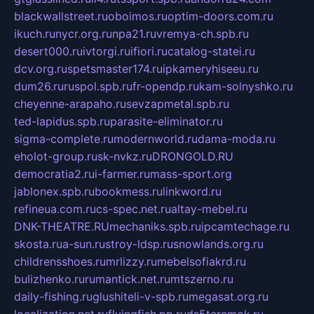
blackwallstreet.ru
oboimos.ru
optim-doors.com.ru
ikuch.ru
nycr.org.ru
npa21.ru
vremya-ch.spb.ru
desert000.ru
ivtorgi.ru
ifiori.ru
catalog-statei.ru
dcv.org.ru
spetsmaster174.ru
ipkameryhiseeu.ru
dum26.ru
ruspol.spb.ru
fr-opendp.ru
kam-solnyshko.ru
cheyenne-arapaho.ru
sevzapmetal.spb.ru
ted-lapidus.spb.ru
parasite-eliminator.ru
sigma-complete.ru
modernworld.ru
dama-moda.ru
eholot-group.ru
sk-nvkz.ru
DRONGOLD.RU
democratia2.ru
i-farmer.ru
mass-sport.org
jablonex.spb.ru
bookmess.ru
linkword.ru
refineua.com.ru
cs-spec.net.ru
altay-mebel.ru
DNK-THEATRE.RU
mechaniks.spb.ru
ipcamtechage.ru
skosta.ru
a-sun.ru
stroy-ldsp.ru
snowlands.org.ru
childrensshoes.ru
mrlizzy.ru
mebelsofiakrd.ru
bulizhenko.ru
rumantick.net.ru
mtszerno.ru
daily-fishing.ru
glushiteli-v-spb.ru
megasat.org.ru
localization.net.ru
flyingfish.pp.ru
ds5teremok.ru