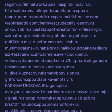
regsmi.ru
filmnetwork.ru
malinasp.ru
kinosvin.ru
h2o-salon.ru
malutkayork.ru
deltaprim.spb.ru
tango-perm.ru
gooddir.ru
sgv.su
multiki-online.com
webkrasotki.com
cherinvest.ru
detskiy-ostrov.ru
ankou.spb.ru
alvesta1.ru
pdf-creator.ru
nix-files.org.ru
sakhatoday.ru
elektrikersymboler.ru
sputnikyes.ru
golf2club.msk.ru
aeforums.ru
zallclub.ru
multimodal.msk.ru
habaigry.ru
haikko.ru
sobakopedia.ru
isz-fest.ru
ewnc.info
screensaver-clock.net.ru
volnav.spb.ru
comnat.ru
npf.net.ru
7bit.pp.ru
kalugatur.ru
tesiaes.ru
card.com.ru
kazanka.spb.ru
gildiya-kuznecov.ru
kameryboavision.ru
griffoncom.spb.ru
fabrika-emotsiy.ru
PARK-MATROSOVA.RU
agat.spb.ru
avtoyurist-moskva1.ru
hardware.org.ru
схема-авто.рф
dg-lab.ru
angrup.ru
recruiter.spb.ru
music8.spb.ru
krsk124.ru
kubok.spb.ru
romanofforex.ru
analitikaplus.ru
spyonline.ru
zosikamery.ru