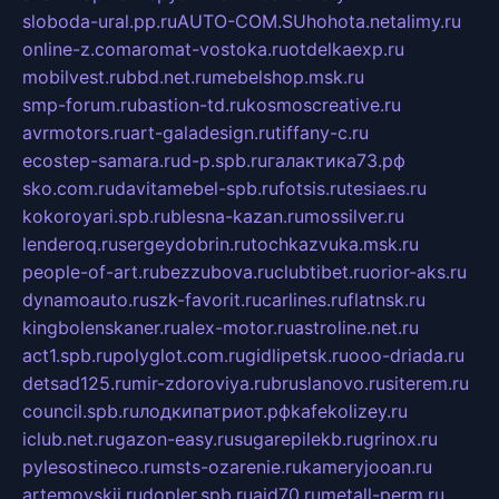
sloboda-ural.pp.ru
AUTO-COM.SU
hohota.net
alimy.ru
online-z.com
aromat-vostoka.ru
otdelkaexp.ru
mobilvest.ru
bbd.net.ru
mebelshop.msk.ru
smp-forum.ru
bastion-td.ru
kosmoscreative.ru
avrmotors.ru
art-galadesign.ru
tiffany-c.ru
ecostep-samara.ru
d-p.spb.ru
галактика73.рф
sko.com.ru
davitamebel-spb.ru
fotsis.ru
tesiaes.ru
kokoroyari.spb.ru
blesna-kazan.ru
mossilver.ru
lenderoq.ru
sergeydobrin.ru
tochkazvuka.msk.ru
people-of-art.ru
bezzubova.ru
clubtibet.ru
orior-aks.ru
dynamoauto.ru
szk-favorit.ru
carlines.ru
flatnsk.ru
kingbolenskaner.ru
alex-motor.ru
astroline.net.ru
act1.spb.ru
polyglot.com.ru
gidlipetsk.ru
ooo-driada.ru
detsad125.ru
mir-zdoroviya.ru
bruslanovo.ru
siterem.ru
council.spb.ru
лодкипатриот.рф
kafekolizey.ru
iclub.net.ru
gazon-easy.ru
sugarepilekb.ru
grinox.ru
pylesostineco.ru
msts-ozarenie.ru
kameryjooan.ru
artemovskij.ru
dopler.spb.ru
aid70.ru
metall-perm.ru