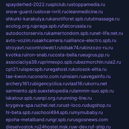
spayderhed-2022.ru
splclub.ru
stoppamedia.ru
snow-guard.ru
slovar-ivrit.ru
cleanmedicine.ru
shkurki-karakulya.ru
kanotiforet.spb.ru
tutmassage.ru
ecolog.org.ru
praga.spb.ru
falcorussia.ru
autodoctorservis.ru
kamertondom.spb.ru
net-life.net.ru
avto-vozim.ru
sakhcamera.ru
alliance-electro.spb.ru
stroyavt.ru
controlweb1.ru
tdsak74.ru
kinzozo-ru.ru
kvotka.ru
iron-snab.ru
costa-bella.ru
eugrus.pp.ru
associaciya39.ru
primexpo.spb.ru
bezmorchin.ru
ia2.ru
cpt21.ru
ispecspb.ru
regahost.ru
kolosok-elita.ru
tae-kwon.ru
consrio.com.ru
insiam.ru
avegainfo.ru
archery161.ru
bigencyclica.ru
vlast16.ru
korru.net
sarmiento.spb.su
extelopedia.ru
lammin-suo.spb.ru
iskatour.spb.ru
snpi.org.ru
running-line.ru
krygeva-spa.ru
chel.net.ru
rust-loco.ru
dugshop.ru
hl-beta.spb.ru
school494.spb.ru
mymubaby.ru
epoha-metalband.ru
ngr.spb.ru
rusgosnews.com
dieselvostok.ru
24hostel.msk.ru
w-dev.ru
f-ship.ru