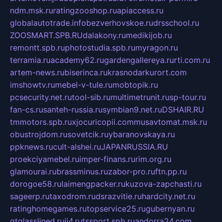
ndm.msk.ru
ratingzooshop.ru
apiaccess.ru
globalautotrade.info
bezverhovskoe.ru
drsschool.ru
ZOOSMART.SPB.RU
dalakony.ru
medikijob.ru
remontt.spb.ru
photostudia.spb.ru
myragon.ru
terramia.ru
academy62.ru
gardengallereya.ru
rti.com.ru
artem-news.ru
biserinca.ru
krasnodarkurort.com
imshowtv.ru
mebel-v-tule.ru
mobtopik.ru
pcsecurity.net.ru
tool-sib.ru
multimetrunit.ru
sp-tour.ru
fan-cs.ru
santeh-russia.ru
symbian9.net.ru
DSHAIR.RU
tmmotors.spb.ru
xjocuricopii.com
musavtomat.msk.ru
obustrojdom.ru
sovetcik.ru
ybaranovskaya.ru
ppknews.ru
cult-alshei.ru
JAPANRUSSIA.RU
proekciyamebel.ru
imper-finans.ru
rim.org.ru
glamourai.ru
brassminus.ru
zabor-pro.ru
ftn.pp.ru
dorogoe58.ru
laimengpacker.ru
kuzova-zapchasti.ru
sageerp.ru
taxodrom.ru
dsrazvitie.ru
hardcity.net.ru
ratinghomegames.ru
topservice25.ru
gubernyan.ru
gtglasslined.ru
ii4.ru
tssport.spb.ru
andorra24.com