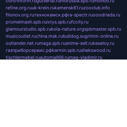
contrinform.ru
gutserial.ru
mdrussia.spb.ru
monod.ru
refine.org.ru
uk-krein.ru
kamensk61.ru
zooclub.info
filonov.org.ru
технокамск.рф
ra-spectr.ru
ooodriada.ru
promelmash.spb.ru
ixtys.spb.ru
fccity.ru
glamourstudio.spb.ru
kola-nature.org
spbmaster.spb.ru
musicoutlet.ru
china.msk.ru
bulldog.su
grimm-online.ru
outlander.net.ru
maga.spb.ru
anime-sell.ru
keseloy.ru
газприборсервис.рф
karmin.spb.ru
shekswood.ru
tischlermebel.ru
automall66.ru
mag-vladimir.ru
yardbar.ru
kiwitour.spb.ru
indesign.com.ru
freestylemebel.ru
bany-samara.ru
rsei.ru
naidisvoyput.ru
mgsn-invest.ru
ipkamerasannce.ru
alicante-house.ru
ibelka74.ru
cozyhouse.info
vlkargalev-studio.ru
700mb.ru
figura-ufa.ru
alina-live.ru
belarusiannews.ru
womenknow.ru
dos-vniimk.ru
sega.net.ru
dv.net.ru
phenomenonsofhistory.com
telesputnik.net.ru
wall.pp.ru
pylesosroidmi.ru
gtc-clan.ru
cligs.ru
bibikazap.ru
popova.org.ru