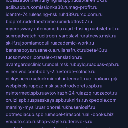
aclib.spb.ru
komissionka30.ru
mag-profit.ru
icentre-74.ru
leasing-nsk.ru
hd39.ru
rcd.com.ru
bioprot.ru
deltaextreme.ru
mirkotlov07.ru
mycrossway.ru
temamedia.ru
art-fusing.ru
cbslefort.ru
sunroadwatch.ru
citroen-yaroslavl.ru
ratnews.msk.ru
sk-if.ru
joomlamoduli.ru
academic-work.ru
bananaboys.ru
sanekua.ru
lianafrukt.ru
beta43.ru
tucsonwoori.com
alex-translation.ru
avantgardeclinics.ru
noel.msk.ru
buylq.ru
aquas-spb.ru
vilnerivne.com
bobry-2.ru
vtoroe-solnce.ru
nickysheen.ru
clockmir.ru
huntercraft.ru
стройокт.рф
webpixels.ru
pczz.msk.su
petrodvorets.spb.ru
nsintermed.spb.ru
avtovirazh-24.ru
jazzq.ru
czecot.ru
cruizi.spb.ru
spasskaya.spb.ru
kniris.ru
vkpeople.com
maminy-mysli.ru
arionorel.ru
khuseniosif.ru
dotmediacup.spb.ru
mebel-tiraspol.ru
all-books.biz
vmauto.spb.ru
shop-astyle.ru
derevo-s.ru