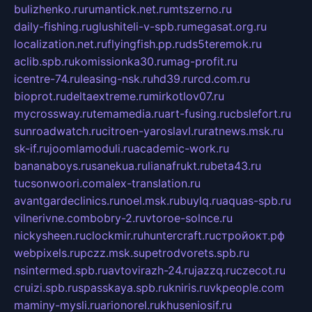
bulizhenko.ru
rumantick.net.ru
mtszerno.ru
daily-fishing.ru
glushiteli-v-spb.ru
megasat.org.ru
localization.net.ru
flyingfish.pp.ru
ds5teremok.ru
aclib.spb.ru
komissionka30.ru
mag-profit.ru
icentre-74.ru
leasing-nsk.ru
hd39.ru
rcd.com.ru
bioprot.ru
deltaextreme.ru
mirkotlov07.ru
mycrossway.ru
temamedia.ru
art-fusing.ru
cbslefort.ru
sunroadwatch.ru
citroen-yaroslavl.ru
ratnews.msk.ru
sk-if.ru
joomlamoduli.ru
academic-work.ru
bananaboys.ru
sanekua.ru
lianafrukt.ru
beta43.ru
tucsonwoori.com
alex-translation.ru
avantgardeclinics.ru
noel.msk.ru
buylq.ru
aquas-spb.ru
vilnerivne.com
bobry-2.ru
vtoroe-solnce.ru
nickysheen.ru
clockmir.ru
huntercraft.ru
стройокт.рф
webpixels.ru
pczz.msk.su
petrodvorets.spb.ru
nsintermed.spb.ru
avtovirazh-24.ru
jazzq.ru
czecot.ru
cruizi.spb.ru
spasskaya.spb.ru
kniris.ru
vkpeople.com
maminy-mysli.ru
arionorel.ru
khuseniosif.ru