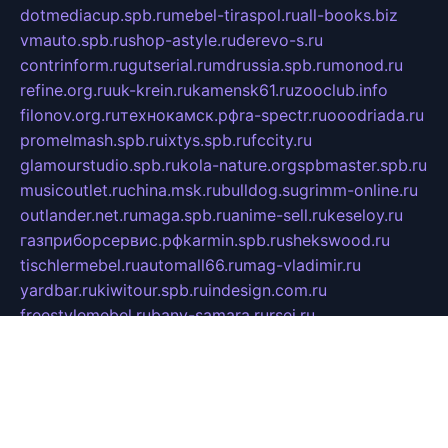
dotmediacup.spb.ru
mebel-tiraspol.ru
all-books.biz
vmauto.spb.ru
shop-astyle.ru
derevo-s.ru
contrinform.ru
gutserial.ru
mdrussia.spb.ru
monod.ru
refine.org.ru
uk-krein.ru
kamensk61.ru
zooclub.info
filonov.org.ru
технокамск.рф
ra-spectr.ru
ooodriada.ru
promelmash.spb.ru
ixtys.spb.ru
fccity.ru
glamourstudio.spb.ru
kola-nature.org
spbmaster.spb.ru
musicoutlet.ru
china.msk.ru
bulldog.su
grimm-online.ru
outlander.net.ru
maga.spb.ru
anime-sell.ru
keseloy.ru
газприборсервис.рф
karmin.spb.ru
shekswood.ru
tischlermebel.ru
automall66.ru
mag-vladimir.ru
yardbar.ru
kiwitour.spb.ru
indesign.com.ru
freestylemebel.ru
bany-samara.ru
rsei.ru
naidisvoyput.ru
mgsn-invest.ru
ipkamerasannce.ru
alicante-house.ru
ibelka74.ru
cozyhouse.info
vlkargalev-studio.ru
700mb.ru
figura-ufa.ru
alina-live.ru
belarusiannews.ru
womenknow.ru
dos-vniimk.ru
sega.net.ru
dv.net.ru
phenomenonsofhistory.com