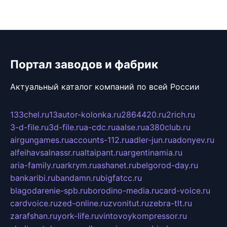
Портал заводов и фабрик
Актуальный каталог компаний по всей России
133chel.ru
13autor-kolonka.ru
2864420.ru
2rich.ru
3-d-file.ru
3d-file.ru
a-cdc.ru
aalse.ru
a380club.ru
airgungames.ru
accounts-112.ru
adler-jun.ru
adonyev.ru
alfeihavsalnassr.ru
altaipant.ru
argentinamia.ru
aria-family.ru
arkrym.ru
ashanet.ru
belgorod-day.ru
bankaribi.ru
bandamn.ru
bigfatcc.ru
blagodarenie-spb.ru
borodino-media.ru
card-voice.ru
cardvoice.ru
zed-online.ru
zvonitut.ru
zebra-tlt.ru
zarafshan.ru
york-life.ru
vintovoykompressor.ru