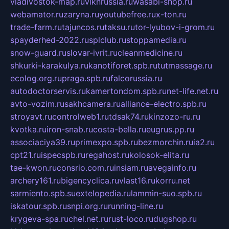
vladivostok-map.ru
vlknrussia.ru
wasabi-shop.ru
webamator.ru
zaryna.ru
youtubefree.ru
x-ton.ru
trade-farm.ru
tajuncos.ru
taksu.ru
tor-lyubov-i-grom.ru
spayderhed-2022.ru
splclub.ru
stoppamedia.ru
snow-guard.ru
slovar-ivrit.ru
cleanmedicine.ru
shkurki-karakulya.ru
kanotiforet.spb.ru
tutmassage.ru
ecolog.org.ru
praga.spb.ru
falcorussia.ru
autodoctorservis.ru
kamertondom.spb.ru
net-life.net.ru
avto-vozim.ru
sakhcamera.ru
alliance-electro.spb.ru
stroyavt.ru
controlweb1.ru
tdsak74.ru
kinzozo-ru.ru
kvotka.ru
iron-snab.ru
costa-bella.ru
eugrus.pp.ru
associaciya39.ru
primexpo.spb.ru
bezmorchin.ru
ia2.ru
cpt21.ru
ispecspb.ru
regahost.ru
kolosok-elita.ru
tae-kwon.ru
consrio.com.ru
insiam.ru
avegainfo.ru
archery161.ru
bigencyclica.ru
vlast16.ru
korru.net
sarmiento.spb.su
extelopedia.ru
lammin-suo.spb.ru
iskatour.spb.ru
snpi.org.ru
running-line.ru
krygeva-spa.ru
chel.net.ru
rust-loco.ru
dugshop.ru