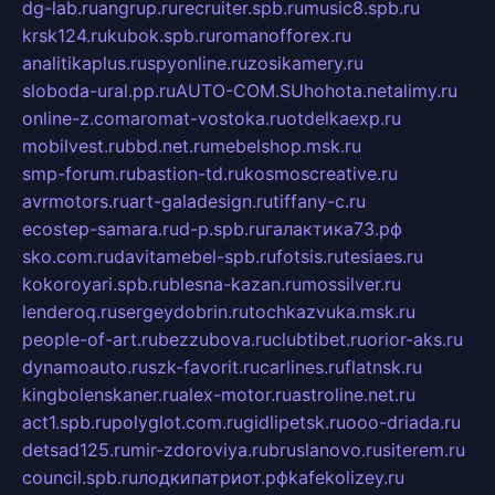
dg-lab.ru
angrup.ru
recruiter.spb.ru
music8.spb.ru
krsk124.ru
kubok.spb.ru
romanofforex.ru
analitikaplus.ru
spyonline.ru
zosikamery.ru
sloboda-ural.pp.ru
AUTO-COM.SU
hohota.net
alimy.ru
online-z.com
aromat-vostoka.ru
otdelkaexp.ru
mobilvest.ru
bbd.net.ru
mebelshop.msk.ru
smp-forum.ru
bastion-td.ru
kosmoscreative.ru
avrmotors.ru
art-galadesign.ru
tiffany-c.ru
ecostep-samara.ru
d-p.spb.ru
галактика73.рф
sko.com.ru
davitamebel-spb.ru
fotsis.ru
tesiaes.ru
kokoroyari.spb.ru
blesna-kazan.ru
mossilver.ru
lenderoq.ru
sergeydobrin.ru
tochkazvuka.msk.ru
people-of-art.ru
bezzubova.ru
clubtibet.ru
orior-aks.ru
dynamoauto.ru
szk-favorit.ru
carlines.ru
flatnsk.ru
kingbolenskaner.ru
alex-motor.ru
astroline.net.ru
act1.spb.ru
polyglot.com.ru
gidlipetsk.ru
ooo-driada.ru
detsad125.ru
mir-zdoroviya.ru
bruslanovo.ru
siterem.ru
council.spb.ru
лодкипатриот.рф
kafekolizey.ru