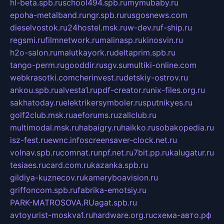
hl-beta.spb.ru
school494.spb.ru
mymubaby.ru
epoha-metalband.ru
ngr.spb.ru
rusgosnews.com
dieselvostok.ru
24hostel.msk.ru
w-dev.ru
f-ship.ru
regsmi.ru
filmnetwork.ru
malinasp.ru
kinosvin.ru
h2o-salon.ru
malutkayork.ru
deltaprim.spb.ru
tango-perm.ru
gooddir.ru
sgv.su
multiki-online.com
webkrasotki.com
cherinvest.ru
detskiy-ostrov.ru
ankou.spb.ru
alvesta1.ru
pdf-creator.ru
nix-files.org.ru
sakhatoday.ru
elektrikersymboler.ru
sputnikyes.ru
golf2club.msk.ru
aeforums.ru
zallclub.ru
multimodal.msk.ru
habaigry.ru
haikko.ru
sobakopedia.ru
isz-fest.ru
ewnc.info
screensaver-clock.net.ru
volnav.spb.ru
comnat.ru
npf.net.ru
7bit.pp.ru
kalugatur.ru
tesiaes.ru
card.com.ru
kazanka.spb.ru
gildiya-kuznecov.ru
kameryboavision.ru
griffoncom.spb.ru
fabrika-emotsiy.ru
PARK-MATROSOVA.RU
agat.spb.ru
avtoyurist-moskva1.ru
hardware.org.ru
схема-авто.рф