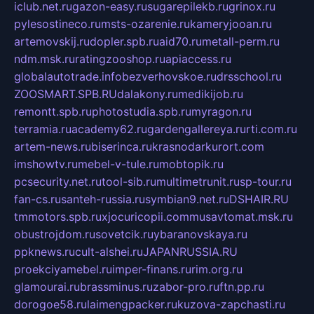
iclub.net.ru
gazon-easy.ru
sugarepilekb.ru
grinox.ru
pylesostineco.ru
msts-ozarenie.ru
kameryjooan.ru
artemovskij.ru
dopler.spb.ru
aid70.ru
metall-perm.ru
ndm.msk.ru
ratingzooshop.ru
apiaccess.ru
globalautotrade.info
bezverhovskoe.ru
drsschool.ru
ZOOSMART.SPB.RU
dalakony.ru
medikijob.ru
remontt.spb.ru
photostudia.spb.ru
myragon.ru
terramia.ru
academy62.ru
gardengallereya.ru
rti.com.ru
artem-news.ru
biserinca.ru
krasnodarkurort.com
imshowtv.ru
mebel-v-tule.ru
mobtopik.ru
pcsecurity.net.ru
tool-sib.ru
multimetrunit.ru
sp-tour.ru
fan-cs.ru
santeh-russia.ru
symbian9.net.ru
DSHAIR.RU
tmmotors.spb.ru
xjocuricopii.com
musavtomat.msk.ru
obustrojdom.ru
sovetcik.ru
ybaranovskaya.ru
ppknews.ru
cult-alshei.ru
JAPANRUSSIA.RU
proekciyamebel.ru
imper-finans.ru
rim.org.ru
glamourai.ru
brassminus.ru
zabor-pro.ru
ftn.pp.ru
dorogoe58.ru
laimengpacker.ru
kuzova-zapchasti.ru