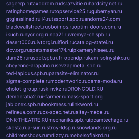
sageerp.ru
taxodrom.ru
dsrazvitie.ru
hardcity.net.ru
ratinghomegames.ru
topservice25.ru
gubernyan.ru
gtglasslined.ru
ii4.ru
tssport.spb.ru
andorra24.com
blackwallstreet.ru
oboimos.ru
optim-doors.com.ru
ikuch.ru
nycr.org.ru
npa21.ru
vremya-ch.spb.ru
desert000.ru
ivtorgi.ru
ifiori.ru
catalog-statei.ru
dcv.org.ru
spetsmaster174.ru
ipkameryhiseeu.ru
dum26.ru
ruspol.spb.ru
fr-opendp.ru
kam-solnyshko.ru
cheyenne-arapaho.ru
sevzapmetal.spb.ru
ted-lapidus.spb.ru
parasite-eliminator.ru
sigma-complete.ru
modernworld.ru
dama-moda.ru
eholot-group.ru
sk-nvkz.ru
DRONGOLD.RU
democratia2.ru
i-farmer.ru
mass-sport.org
jablonex.spb.ru
bookmess.ru
linkword.ru
refineua.com.ru
cs-spec.net.ru
altay-mebel.ru
DNK-THEATRE.RU
mechaniks.spb.ru
ipcamtechage.ru
skosta.ru
a-sun.ru
stroy-ldsp.ru
snowlands.org.ru
childrensshoes.ru
mrlizzy.ru
mebelsofiakrd.ru