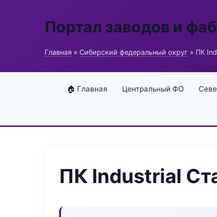
Портал заводов и фа
Главная
»
Сибирский федеральный округ
» ПК Ind
🏠 Главная
Центральный ФО
Севе
ПК Industrial С