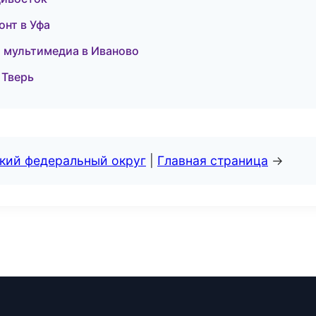
онт в Уфа
и мультимедиа в Иваново
 Тверь
ский федеральный округ
|
Главная страница
→