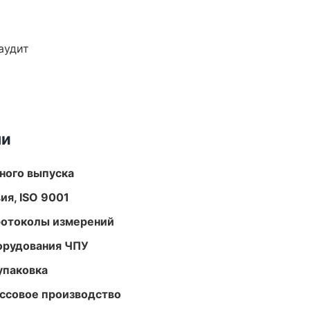
аудит
ми
ного выпуска
ия, ISO 9001
ротоколы измерений
орудования ЧПУ
упаковка
ассовое производство