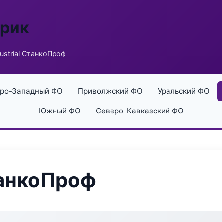
брик
ustrial СтанкоПроф
ро-Западный ФО
Приволжский ФО
Уральский ФО
Южный ФО
Северо-Кавказский ФО
танкоПроф