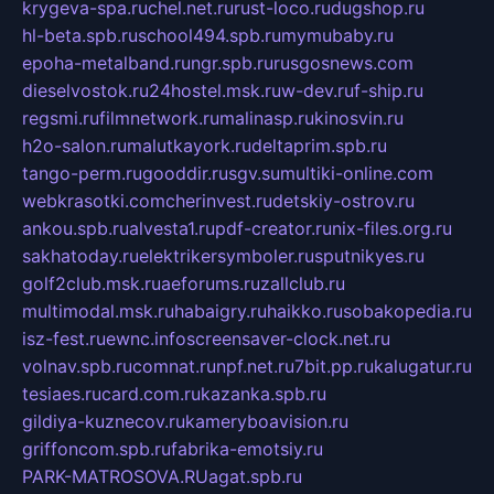
krygeva-spa.ru
chel.net.ru
rust-loco.ru
dugshop.ru
hl-beta.spb.ru
school494.spb.ru
mymubaby.ru
epoha-metalband.ru
ngr.spb.ru
rusgosnews.com
dieselvostok.ru
24hostel.msk.ru
w-dev.ru
f-ship.ru
regsmi.ru
filmnetwork.ru
malinasp.ru
kinosvin.ru
h2o-salon.ru
malutkayork.ru
deltaprim.spb.ru
tango-perm.ru
gooddir.ru
sgv.su
multiki-online.com
webkrasotki.com
cherinvest.ru
detskiy-ostrov.ru
ankou.spb.ru
alvesta1.ru
pdf-creator.ru
nix-files.org.ru
sakhatoday.ru
elektrikersymboler.ru
sputnikyes.ru
golf2club.msk.ru
aeforums.ru
zallclub.ru
multimodal.msk.ru
habaigry.ru
haikko.ru
sobakopedia.ru
isz-fest.ru
ewnc.info
screensaver-clock.net.ru
volnav.spb.ru
comnat.ru
npf.net.ru
7bit.pp.ru
kalugatur.ru
tesiaes.ru
card.com.ru
kazanka.spb.ru
gildiya-kuznecov.ru
kameryboavision.ru
griffoncom.spb.ru
fabrika-emotsiy.ru
PARK-MATROSOVA.RU
agat.spb.ru