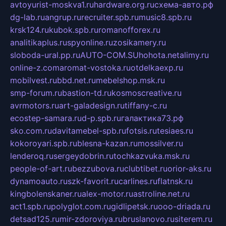
avtoyurist-moskva1.ru
hardware.org.ru
схема-авто.рф
dg-lab.ru
angrup.ru
recruiter.spb.ru
music8.spb.ru
krsk124.ru
kubok.spb.ru
romanofforex.ru
analitikaplus.ru
spyonline.ru
zosikamery.ru
sloboda-ural.pp.ru
AUTO-COM.SU
hohota.net
alimy.ru
online-z.com
aromat-vostoka.ru
otdelkaexp.ru
mobilvest.ru
bbd.net.ru
mebelshop.msk.ru
smp-forum.ru
bastion-td.ru
kosmoscreative.ru
avrmotors.ru
art-galadesign.ru
tiffany-c.ru
ecostep-samara.ru
d-p.spb.ru
галактика73.рф
sko.com.ru
davitamebel-spb.ru
fotsis.ru
tesiaes.ru
kokoroyari.spb.ru
blesna-kazan.ru
mossilver.ru
lenderoq.ru
sergeydobrin.ru
tochkazvuka.msk.ru
people-of-art.ru
bezzubova.ru
clubtibet.ru
orior-aks.ru
dynamoauto.ru
szk-favorit.ru
carlines.ru
flatnsk.ru
kingbolenskaner.ru
alex-motor.ru
astroline.net.ru
act1.spb.ru
polyglot.com.ru
gidlipetsk.ru
ooo-driada.ru
detsad125.ru
mir-zdoroviya.ru
bruslanovo.ru
siterem.ru