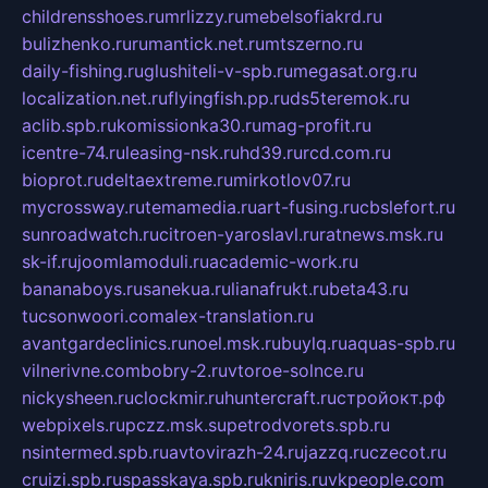
childrensshoes.ru
mrlizzy.ru
mebelsofiakrd.ru
bulizhenko.ru
rumantick.net.ru
mtszerno.ru
daily-fishing.ru
glushiteli-v-spb.ru
megasat.org.ru
localization.net.ru
flyingfish.pp.ru
ds5teremok.ru
aclib.spb.ru
komissionka30.ru
mag-profit.ru
icentre-74.ru
leasing-nsk.ru
hd39.ru
rcd.com.ru
bioprot.ru
deltaextreme.ru
mirkotlov07.ru
mycrossway.ru
temamedia.ru
art-fusing.ru
cbslefort.ru
sunroadwatch.ru
citroen-yaroslavl.ru
ratnews.msk.ru
sk-if.ru
joomlamoduli.ru
academic-work.ru
bananaboys.ru
sanekua.ru
lianafrukt.ru
beta43.ru
tucsonwoori.com
alex-translation.ru
avantgardeclinics.ru
noel.msk.ru
buylq.ru
aquas-spb.ru
vilnerivne.com
bobry-2.ru
vtoroe-solnce.ru
nickysheen.ru
clockmir.ru
huntercraft.ru
стройокт.рф
webpixels.ru
pczz.msk.su
petrodvorets.spb.ru
nsintermed.spb.ru
avtovirazh-24.ru
jazzq.ru
czecot.ru
cruizi.spb.ru
spasskaya.spb.ru
kniris.ru
vkpeople.com