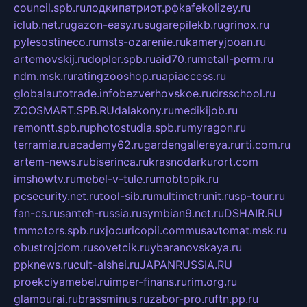
council.spb.ru
лодкипатриот.рф
kafekolizey.ru
iclub.net.ru
gazon-easy.ru
sugarepilekb.ru
grinox.ru
pylesostineco.ru
msts-ozarenie.ru
kameryjooan.ru
artemovskij.ru
dopler.spb.ru
aid70.ru
metall-perm.ru
ndm.msk.ru
ratingzooshop.ru
apiaccess.ru
globalautotrade.info
bezverhovskoe.ru
drsschool.ru
ZOOSMART.SPB.RU
dalakony.ru
medikijob.ru
remontt.spb.ru
photostudia.spb.ru
myragon.ru
terramia.ru
academy62.ru
gardengallereya.ru
rti.com.ru
artem-news.ru
biserinca.ru
krasnodarkurort.com
imshowtv.ru
mebel-v-tule.ru
mobtopik.ru
pcsecurity.net.ru
tool-sib.ru
multimetrunit.ru
sp-tour.ru
fan-cs.ru
santeh-russia.ru
symbian9.net.ru
DSHAIR.RU
tmmotors.spb.ru
xjocuricopii.com
musavtomat.msk.ru
obustrojdom.ru
sovetcik.ru
ybaranovskaya.ru
ppknews.ru
cult-alshei.ru
JAPANRUSSIA.RU
proekciyamebel.ru
imper-finans.ru
rim.org.ru
glamourai.ru
brassminus.ru
zabor-pro.ru
ftn.pp.ru