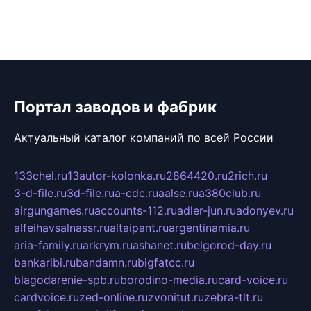
Портал заводов и фабрик
Актуальный каталог компаний по всей России
133chel.ru
13autor-kolonka.ru
2864420.ru
2rich.ru
3-d-file.ru
3d-file.ru
a-cdc.ru
aalse.ru
a380club.ru
airgungames.ru
accounts-112.ru
adler-jun.ru
adonyev.ru
alfeihavsalnassr.ru
altaipant.ru
argentinamia.ru
aria-family.ru
arkrym.ru
ashanet.ru
belgorod-day.ru
bankaribi.ru
bandamn.ru
bigfatcc.ru
blagodarenie-spb.ru
borodino-media.ru
card-voice.ru
cardvoice.ru
zed-online.ru
zvonitut.ru
zebra-tlt.ru