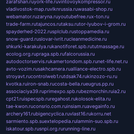
zarafshan.ru
york-life.ru
vintovoykompressor.ru
vladivostok-map.ru
vlknrussia.ru
wasabi-shop.ru
webamator.ru
zaryna.ru
youtubefree.ru
x-ton.ru
trade-farm.ru
tajuncos.ru
taksu.ru
tor-lyubov-i-grom.ru
spayderhed-2022.ru
splclub.ru
stoppamedia.ru
snow-guard.ru
slovar-ivrit.ru
cleanmedicine.ru
shkurki-karakulya.ru
kanotiforet.spb.ru
tutmassage.ru
ecolog.org.ru
praga.spb.ru
falcorussia.ru
autodoctorservis.ru
kamertondom.spb.ru
net-life.net.ru
avto-vozim.ru
sakhcamera.ru
alliance-electro.spb.ru
stroyavt.ru
controlweb1.ru
tdsak74.ru
kinzozo-ru.ru
kvotka.ru
iron-snab.ru
costa-bella.ru
eugrus.pp.ru
associaciya39.ru
primexpo.spb.ru
bezmorchin.ru
ia2.ru
cpt21.ru
ispecspb.ru
regahost.ru
kolosok-elita.ru
tae-kwon.ru
consrio.com.ru
insiam.ru
avegainfo.ru
archery161.ru
bigencyclica.ru
vlast16.ru
korru.net
sarmiento.spb.su
extelopedia.ru
lammin-suo.spb.ru
iskatour.spb.ru
snpi.org.ru
running-line.ru