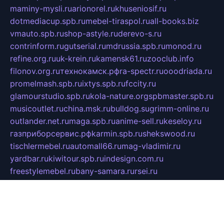
maminy-mysli.ru
arionorel.ru
khuseniosif.ru
dotmediacup.spb.ru
mebel-tiraspol.ru
all-books.biz
vmauto.spb.ru
shop-astyle.ru
derevo-s.ru
contrinform.ru
gutserial.ru
mdrussia.spb.ru
monod.ru
refine.org.ru
uk-krein.ru
kamensk61.ru
zooclub.info
filonov.org.ru
технокамск.рф
ra-spectr.ru
ooodriada.ru
promelmash.spb.ru
ixtys.spb.ru
fccity.ru
glamourstudio.spb.ru
kola-nature.org
spbmaster.spb.ru
musicoutlet.ru
china.msk.ru
bulldog.su
grimm-online.ru
outlander.net.ru
maga.spb.ru
anime-sell.ru
keseloy.ru
газприборсервис.рф
karmin.spb.ru
shekswood.ru
tischlermebel.ru
automall66.ru
mag-vladimir.ru
yardbar.ru
kiwitour.spb.ru
indesign.com.ru
freestylemebel.ru
bany-samara.ru
rsei.ru
naidisvoyput.ru
mgsn-invest.ru
ipkamerasannce.ru
alicante-house.ru
ibelka74.ru
cozyhouse.info
vlkargalev-studio.ru
700mb.ru
figura-ufa.ru
alina-live.ru
belarusiannews.ru
womenknow.ru
dos-vniimk.ru